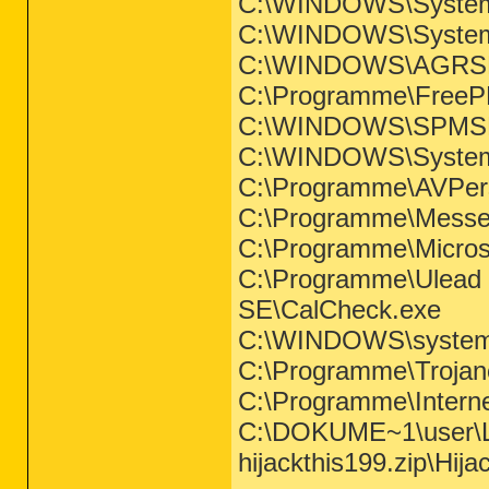
C:\WINDOWS\System
C:\WINDOWS\System
C:\WINDOWS\AGRS
C:\Programme\Free
C:\WINDOWS\SPM
C:\WINDOWS\System
C:\Programme\AVPe
C:\Programme\Messe
C:\Programme\Micros
C:\Programme\Ulead 
SE\CalCheck.exe
C:\WINDOWS\system3
C:\Programme\Trojan
C:\Programme\Intern
C:\DOKUME~1\user\L
hijackthis199.zip\Hija