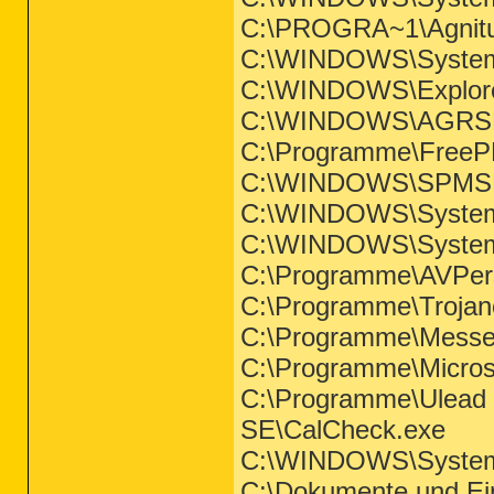
C:\PROGRA~1\Agnit
C:\WINDOWS\System
C:\WINDOWS\Explor
C:\WINDOWS\AGRS
C:\Programme\Free
C:\WINDOWS\SPM
C:\WINDOWS\System
C:\WINDOWS\System
C:\Programme\AVPe
C:\Programme\Trojan
C:\Programme\Messe
C:\Programme\Micros
C:\Programme\Ulead 
SE\CalCheck.exe
C:\WINDOWS\System
C:\Dokumente und Ei