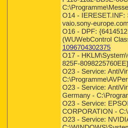
C:\Programme\Messe
O14 - IERESET.INF:
vaio.sony-europe.com
O16 - DPF: {64145
(WUWebControl Clas
1096704302375
O17 - HKLM\System\C
825F-8098225760EE}
O23 - Service: AntiV
C:\Programme\AVPe
O23 - Service: Anti
Germany - C:\Prog
O23 - Service: EPS
CORPORATION - C:
O23 - Service: NVIDIA
C:\WINDOWS\System