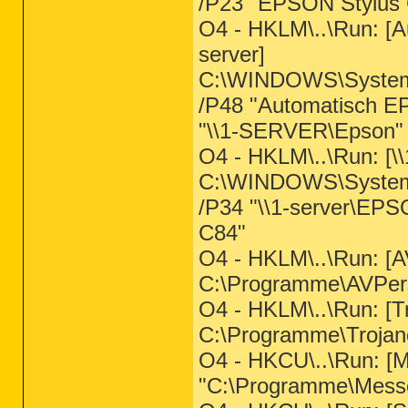
/P23 "EPSON Stylus C
O4 - HKLM\..\Run: [A
server]
C:\WINDOWS\System
/P48 "Automatisch EP
"\\1-SERVER\Epson" 
O4 - HKLM\..\Run: [\
C:\WINDOWS\System
/P34 "\\1-server\EPS
C84"
O4 - HKLM\..\Run: [A
C:\Programme\AVPer
O4 - HKLM\..\Run: [T
C:\Programme\Trojan
O4 - HKCU\..\Run: 
"C:\Programme\Mess