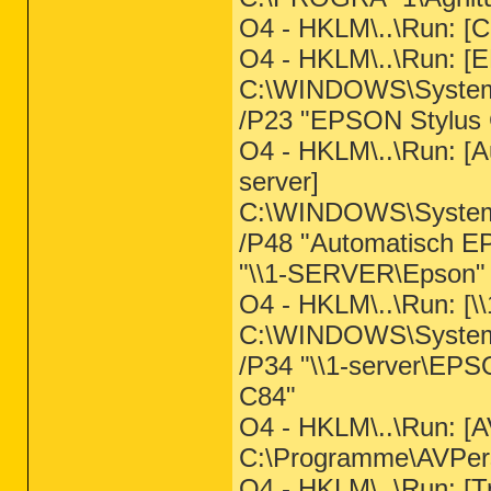
O4 - HKLM\..\Run:
O4 - HKLM\..\Run: [
C:\WINDOWS\System
/P23 "EPSON Stylus C
O4 - HKLM\..\Run: [A
server]
C:\WINDOWS\System
/P48 "Automatisch EP
"\\1-SERVER\Epson" 
O4 - HKLM\..\Run: [\
C:\WINDOWS\System
/P34 "\\1-server\EPS
C84"
O4 - HKLM\..\Run: [A
C:\Programme\AVPer
O4 - HKLM\..\Run: [T