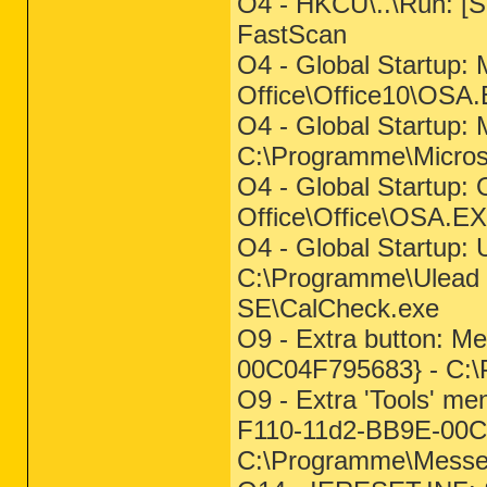
O4 - HKCU\..\Run: [S
FastScan
O4 - Global Startup: 
Office\Office10\OSA
O4 - Global Startup: M
C:\Programme\Micros
O4 - Global Startup: 
Office\Office\OSA.E
O4 - Global Startup:
C:\Programme\Ulead 
SE\CalCheck.exe
O9 - Extra button: 
00C04F795683} - C:
O9 - Extra 'Tools' m
F110-11d2-BB9E-00C
C:\Programme\Messe