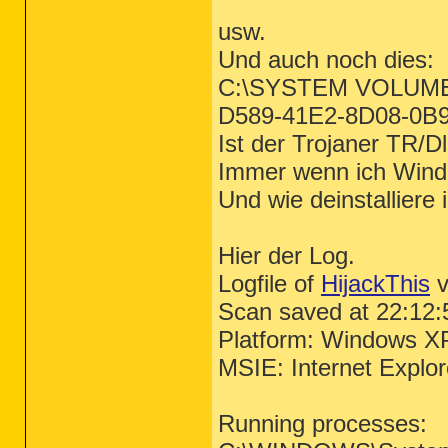
usw.
Und auch noch dies:
C:\SYSTEM VOLUME
D589-41E2-8D08-0B
Ist der Trojaner TR/D
Immer wenn ich Windo
Und wie deinstalliere 
Hier der Log.
Logfile of
HijackThis
v
Scan saved at 22:12:
Platform: Windows X
MSIE: Internet Explo
Running processes: