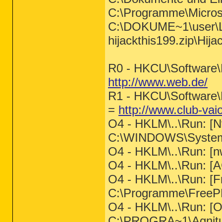
C:\Programme\Micro
C:\DOKUME~1\user\L
hijackthis199.zip\Hija
R0 - HKCU\Software\M
http://www.web.de/
R1 - HKCU\Software\M
=
http://www.club-va
O4 - HKLM\..\Run: 
C:\WINDOWS\System3
O4 - HKLM\..\Run: [nwi
O4 - HKLM\..\Run
O4 - HKLM\..\Run: [F
C:\Programme\Free
O4 - HKLM\..\Run: [Ou
C:\PROGRA~1\Agnitu