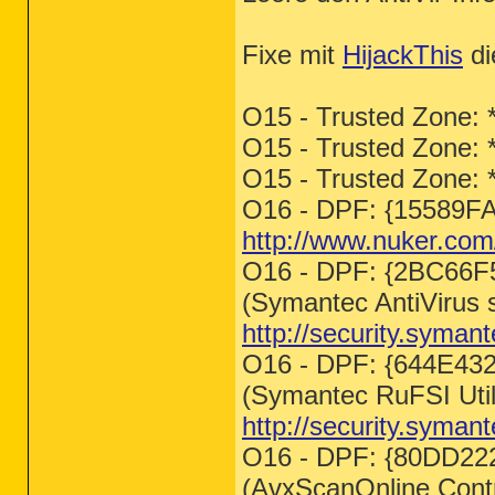
Fixe mit
HijackThis
di
O15 - Trusted Zone: 
O15 - Trusted Zone: 
O15 - Trusted Zone: *
O16 - DPF: {15589F
http://www.nuker.com/
O16 - DPF: {2BC66
(Symantec AntiVirus 
http://security.syman
O16 - DPF: {644E4
(Symantec RuFSI Utili
http://security.syman
O16 - DPF: {80DD2
(AvxScanOnline Contr