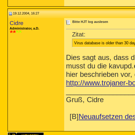
19.12.2004, 16:27
Cidre
Bitte HJT log auslesen
Administrator, a.D.
Zitat:
Virus database is older than 30 da
Dies sagt aus, dass d
musst du die kavupd.
hier beschrieben vor, 
http://www.trojaner-b
_________________
Gruß, Cidre
[B]
Neuaufsetzen de