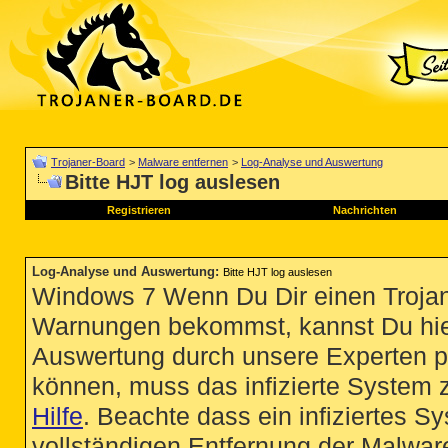
Trojaner-Board
>
Malware entfernen
>
Log-Analyse und Auswertung
Bitte HJT log auslesen
Registrieren
Nachrichten
Log-Analyse und Auswertung
:
Bitte HJT log auslesen
Windows 7 Wenn Du Dir einen Trojan
Warnungen bekommst, kannst Du hie
Auswertung durch unsere Experten p
können, muss das infizierte System 
Hilfe
. Beachte dass ein infiziertes S
vollständigen Entfernung der Malware