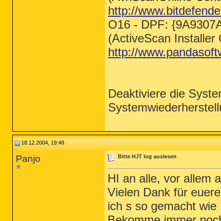
http://www.bitdefende
O16 - DPF: {9A930
(ActiveScan Installer 
http://www.pandasoft
Deaktiviere die Syste
Systemwiederherstellu
18.12.2004, 19:48
Panjo
Bitte HJT log auslesen
HI an alle, vor allem
Vielen Dank für euere
ich s so gemacht wie 
Bekomme immer noch d