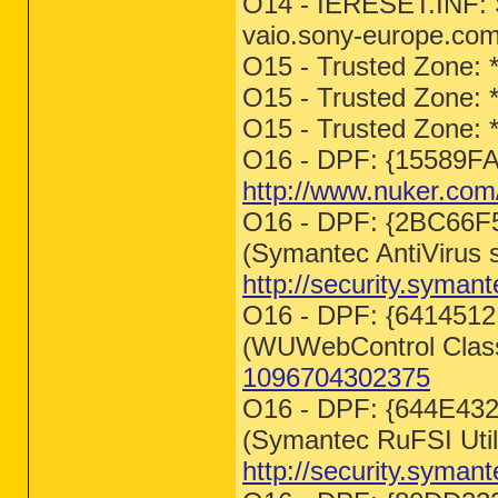
O14 - IERESET.INF:
vaio.sony-europe.com
O15 - Trusted Zone: 
O15 - Trusted Zone: 
O15 - Trusted Zone: *
O16 - DPF: {15589F
http://www.nuker.com/
O16 - DPF: {2BC66
(Symantec AntiVirus 
http://security.syman
O16 - DPF: {64145
(WUWebControl Clas
1096704302375
O16 - DPF: {644E4
(Symantec RuFSI Utili
http://security.syman