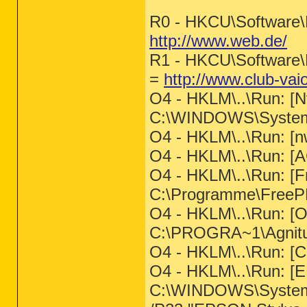
R0 - HKCU\Software\M
http://www.web.de/
R1 - HKCU\Software\M
=
http://www.club-va
O4 - HKLM\..\Run: 
C:\WINDOWS\System3
O4 - HKLM\..\Run: [nwi
O4 - HKLM\..\Run
O4 - HKLM\..\Run: [F
C:\Programme\Free
O4 - HKLM\..\Run: [Ou
C:\PROGRA~1\Agnitu
O4 - HKLM\..\Run:
O4 - HKLM\..\Run: [
C:\WINDOWS\System