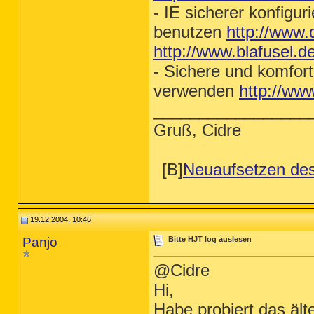
- IE sicherer konfigu
benutzen
http://www.
http://www.blafusel.de
- Sichere und komfort
verwenden
http://www
_________________
Gruß, Cidre
[B]
Neuaufsetzen de
19.12.2004, 10:46
Panjo
Bitte HJT log auslesen
@Cidre
Hi,
Habe probiert das ält