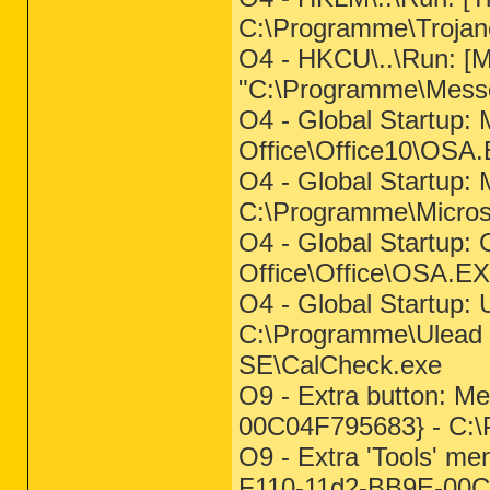
C:\Programme\Trojan
O4 - HKCU\..\Run: 
"C:\Programme\Mess
O4 - Global Startup: 
Office\Office10\OSA
O4 - Global Startup: M
C:\Programme\Micros
O4 - Global Startup: 
Office\Office\OSA.E
O4 - Global Startup:
C:\Programme\Ulead 
SE\CalCheck.exe
O9 - Extra button: 
00C04F795683} - C:
O9 - Extra 'Tools' m
F110-11d2-BB9E-00C