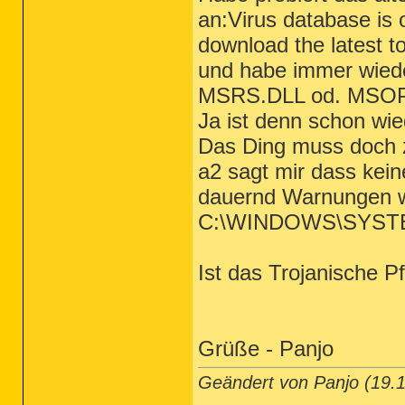
an:Virus database is
download the latest to
und habe immer wiede
MSRS.DLL od. MSO
Ja ist denn schon wie
Das Ding muss doch z
a2 sagt mir dass kein
dauernd Warnungen wi
C:\WINDOWS\SYST
Ist das Trojanische 
Grüße - Panjo
Geändert von Panjo (19