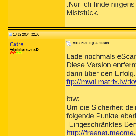
.Nur ich finde nirgen
Miststück.
18.12.2004, 22:03
Cidre
Bitte HJT log auslesen
Administrator, a.D.
Lade nochmals eScan 
Diese Version entfer
dann über den Erfolg.
ftp://mwti.matrix.lv/d
btw:
Um die Sicherheit de
folgende Punkte abar
-Eingeschränktes Ben
http://freenet.meome.