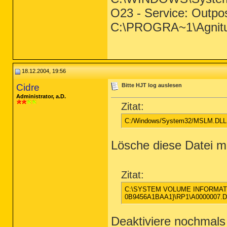
O23 - Service: Outpos
C:\PROGRA~1\Agnit
18.12.2004, 19:56
Cidre
Bitte HJT log auslesen
Administrator, a.D.
Zitat:
C:/Windows/System32/MSLM.DLL
Lösche diese Datei m
Zitat:
C:\SYSTEM VOLUME INFORMATI
0B9456A1BAA1}\RP1\A0000007.D
Deaktiviere nochmals