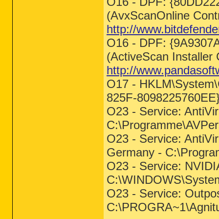
O16 - DPF: {80DD2
(AvxScanOnline Contr
http://www.bitdefende
O16 - DPF: {9A9307
(ActiveScan Installer 
http://www.pandasoft
O17 - HKLM\System\C
825F-8098225760EE}
O23 - Service: AntiV
C:\Programme\AVPe
O23 - Service: Anti
Germany - C:\Prog
O23 - Service: NVIDIA
C:\WINDOWS\System
O23 - Service: Outpos
C:\PROGRA~1\Agnit