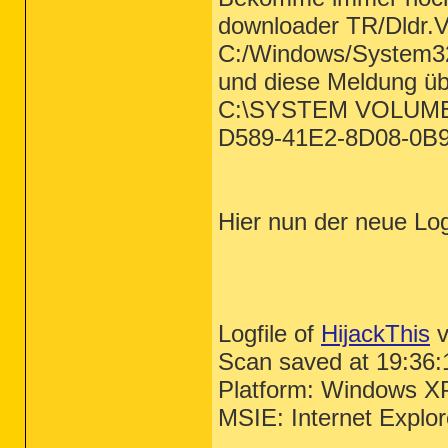
downloader TR/Dldr.V
C:/Windows/System3
und diese Meldung üb
C:\SYSTEM VOLUME
D589-41E2-8D08-0B
Hier nun der neue Lo
Logfile of
HijackThis
v
Scan saved at 19:36:
Platform: Windows X
MSIE: Internet Explo