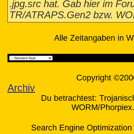
.jpg.src hat. Gab hier im Fo
TR/ATRAPS.Gen2 bzw. WOR
Alle Zeitangaben in W
Copyright ©200
Archiv
Du betrachtest: Trojani
WORM/Phorpiex.B
Search Engine Optimization 