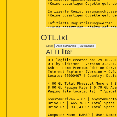
AECORE.DLL     : 8.1.24.0      19
(Keine bösartigen Objekte gefunden
AEBB.DLL       : 8.1.1.0        5
AVWINLL.DLL    : 10.0.0.0       1
Infizierte Registrierungsschlüssel
AVPREF.DLL     : 10.0.3.2       4
(Keine bösartigen Objekte gefunden
AVREP.DLL      : 10.0.0.10     17
AVARKT.DLL     : 10.0.26.1     25
Infizierte Registrierungswerte:

AVEVTLOG.DLL   : 10.0.0.9      20
(Keine bösartigen Objekte gefunden
SQLITE3.DLL    : 3.6.19.0      35
AVSMTP.DLL     : 10.0.0.17      6
OTL.txt
Infizierte Dateiobjekte der Regis
NETNT.DLL      : 10.0.0.0       1
(Keine bösartigen Objekte gefunden
RCIMAGE.DLL    : 10.0.0.35    258
RCTEXT.DLL     : 10.0.64.0      9
Code:
Alles auswählen
Aufklappen
Infizierte Verzeichnisse:

ATTFilter
(Keine bösartigen Objekte gefunden
Konfiguration für den aktuellen S
Job Name.........................
Infizierte Dateien:

OTL logfile created on: 29.10.201
Konfigurationsdatei..............
(Keine bösartigen Objekte gefunden
OTL by OldTimer - Version 3.2.31.
Protokollierung..................
64bit- Home Premium Edition Servi
Primäre Aktion...................
Internet Explorer (Version = 9.0.
Sekundäre Aktion.................
Locale: 00000407 | Country: Deuts
Durchsuche Masterbootsektoren....
Durchsuche Bootsektoren..........
4,00 Gb Total Physical Memory | 3
Durchsuche aktive Programme......
8,00 Gb Paging File | 6,79 Gb Ava
Durchsuche Registrierung.........
Paging file location(s): ?:\pagef
Suche nach Rootkits..............
Integritätsprüfung von Systemdate
%SystemDrive% = C: | %SystemRoot%
Datei Suchmodus..................
Drive C: | 465,76 Gb Total Space 
Durchsuche Archive...............
Drive D: | 931,41 Gb Total Space 
Rekursionstiefe einschränken.....
Archiv Smart Extensions..........
Computer Name: HAMAP | User Name:
Makrovirenheuristik..............