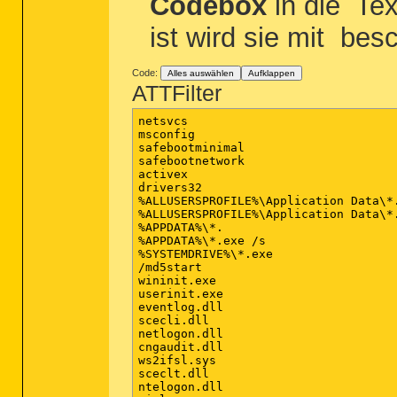
Codebox
in die
Tex
========== Purity Check =========
ist wird sie mit
besch
========== Custom Scans =========
Code:
Alles auswählen
Aufklappen
ATTFilter
< %SYSTEMDRIVE%\*. >

[2011.03.12 16:23:10 | 000,000,00
[2011.03.12 20:55:02 | 000,000,00
netsvcs

[2011.10.24 20:02:56 | 000,000,00
msconfig

[2009.07.14 07:08:56 | 000,000,00
safebootminimal

[2011.03.12 16:22:39 | 000,000,00
safebootnetwork

[2011.03.12 19:23:16 | 000,000,00
activex

[2011.03.12 18:43:35 | 000,000,00
drivers32

[2009.07.14 05:20:08 | 000,000,00
%ALLUSERSPROFILE%\Application Data\*.
[2011.10.29 15:25:26 | 000,000,00
%ALLUSERSPROFILE%\Application Data\*.
[2011.10.29 15:24:42 | 000,000,00
%APPDATA%\*.

[2011.10.29 15:25:36 | 000,000,00
%APPDATA%\*.exe /s

[2011.03.12 16:22:39 | 000,000,00
%SYSTEMDRIVE%\*.exe

[2011.03.12 16:22:39 | 000,000,00
/md5start

[2011.10.29 15:52:28 | 000,000,00
wininit.exe

[2011.03.12 16:22:48 | 000,000,00
userinit.exe

[2011.10.16 17:46:58 | 000,000,00
eventlog.dll

scecli.dll

< %PROGRAMFILES%\*.exe >
netlogon.dll

cngaudit.dll

< %LOCALAPPDATA%\*.exe >
ws2ifsl.sys

sceclt.dll

< %systemroot%\*. /mp /s >
ntelogon.dll
