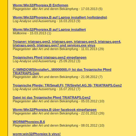
Worm:Win32/Phorpiex.B Entfernen
< End of report >

Plagegeister aller Art und deren Bekämpfung - 17.03.2013 (5)
Worm:Win32/Phorpiex.B auf Laptop installiert (vollständig)
Log-Analyse und Auswertung - 16.03.2013 (9)
Worm:Win32/Phorpiex.B auf Laptop installiert
Mülltonne - 15.03.2013 (1)
Trojaner: tr/atraps.gen2, tr/atraps.gen, tr/atraps.gen3, tr/atraps.gen4,
tr/atraps.gen5, tr/atraps.gen7 und services.exe virus
Plagegeister aller Art und deren Bekämpfung - 11.01.2013 (29)
Trojanisches Pferd tr/atraps.gen2 eingefangen
Log-Analyse und Auswertung - 25.09.2012 (3)
C:\WINDOWS\Installer\...\80000000.@ Ist das Trojanische Pferd
TR/ATRAPS.Gen
Plagegeister aller Art und deren Bekämpfung - 21.08.2012 (7)
Trojanische Pferde: TR/Small.FI; TR/Sirefef.AG.35; TR/ATRAPS.Gen2
Log-Analyse und Auswertung - 16.07.2012 (7)
Datei ist das Trojanische Pferd TR/ATRAPS.Gen2
Plagegeister aller Art und deren Bekämpfung - 05.03.2012 (10)
Worm:Win32/Phorpiex.B über facebook eingefangen
Plagegeister aller Art und deren Bekämpfung - 22.01.2012 (26)
WORM/Phorpiex.B.6
Plagegeister aller Art und deren Bekämpfung - 08.01.2012 (10)
worm:win32/Phorpiex b virus!