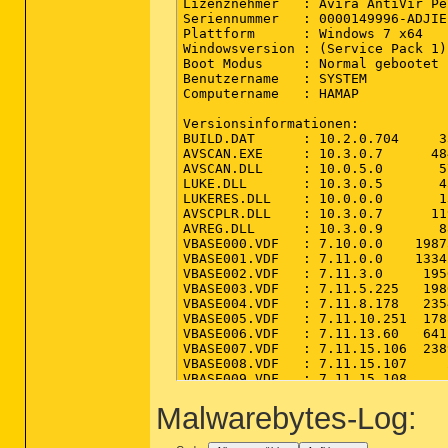
Lizenznehmer   : Avira AntiVir Pe
Seriennummer   : 0000149996-ADJIE
Plattform      : Windows 7 x64

Windowsversion : (Service Pack 1)
Boot Modus     : Normal gebootet

Benutzername   : SYSTEM

Computername   : HAMAP

Versionsinformationen:

BUILD.DAT      : 10.2.0.704     3
AVSCAN.EXE     : 10.3.0.7      48
AVSCAN.DLL     : 10.0.5.0       5
LUKE.DLL       : 10.3.0.5       4
LUKERES.DLL    : 10.0.0.0       1
AVSCPLR.DLL    : 10.3.0.7      11
AVREG.DLL      : 10.3.0.9       8
VBASE000.VDF   : 7.10.0.0    1987
VBASE001.VDF   : 7.11.0.0    1334
VBASE002.VDF   : 7.11.3.0     195
VBASE003.VDF   : 7.11.5.225   198
VBASE004.VDF   : 7.11.8.178   235
VBASE005.VDF   : 7.11.10.251  178
VBASE006.VDF   : 7.11.13.60   641
VBASE007.VDF   : 7.11.15.106  238
VBASE008.VDF   : 7.11.15.107     
VBASE009.VDF   : 7.11.15.108     
VBASE010.VDF   : 7.11.15.109     
Malwarebytes-Log:
VBASE011.VDF   : 7.11.15.110     
VBASE012.VDF   : 7.11.15.111     
VBASE013.VDF   : 7.11.15.144   16