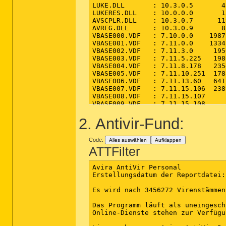
2. Antivir-Fund:
Code:
Alles auswählen
Aufklappen
ATTFilter
Avira AntiVir Personal

Erstellungsdatum der Reportdatei:
Es wird nach 3456272 Virenstämmen
Das Programm läuft als uneingesch
Online-Dienste stehen zur Verfügun