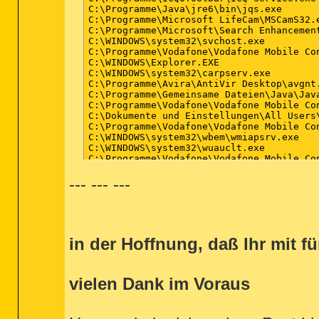
C:\Programme\Java\jre6\bin\jqs.exe

C:\Programme\Microsoft LifeCam\MSCamS32.e
C:\Programme\Microsoft\Search Enhancement
C:\WINDOWS\system32\svchost.exe

C:\Programme\Vodafone\Vodafone Mobile Con
C:\WINDOWS\Explorer.EXE

C:\WINDOWS\system32\carpserv.exe

C:\Programme\Avira\AntiVir Desktop\avgnt.
C:\Programme\Gemeinsame Dateien\Java\Java
C:\Programme\Vodafone\Vodafone Mobile Con
C:\Dokumente und Einstellungen\All Users
C:\Programme\Vodafone\Vodafone Mobile Con
C:\WINDOWS\system32\wbem\wmiapsrv.exe

C:\WINDOWS\system32\wuauclt.exe

C:\Programme\Vodafone\Vodafone Mobile Con
C:\Programme\Mozilla Firefox\firefox.exe

--- --- ---
C:\WINDOWS\PCHealth\HelpCtr\Binaries\Help
C:\Dokumente und Einstellungen\XXX\Deskto
R0 - HKCU\Software\Microsoft\Internet Ex
R0 - HKLM\Software\Microsoft\Internet Exp
R3 - URLSearchHook: ICQToolBar - {855F3B
in der Hoffnung, daß Ihr mit f
O2 - BHO: AcroIEHlprObj Class - {06849E9
O2 - BHO: Spybot-S&D IE Protection - {53
O2 - BHO: (no name) - {5C255C8A-E604-49b4
O2 - BHO: Search Helper - {6EBF7485-159F
vielen Dank im Voraus
O2 - BHO: (no name) - {8a194578-81ea-4850
O2 - BHO: Windows Live Anmelde-Hilfsprog
O2 - BHO: Adobe PDF Conversion Toolbar H
O2 - BHO: Google Toolbar Notifier BHO - 