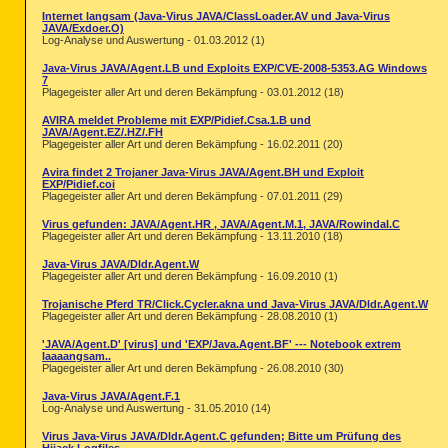
Internet langsam (Java-Virus JAVA/ClassLoader.AV und Java-Virus
JAVA/Exdoer.O)
Log-Analyse und Auswertung - 01.03.2012 (1)
Java-Virus JAVA/Agent.LB und Exploits EXP/CVE-2008-5353.AG Windows
7
Plagegeister aller Art und deren Bekämpfung - 03.01.2012 (18)
AVIRA meldet Probleme mit EXP/Pidief.Csa.1.B und
JAVA/Agent.EZ/.HZ/.FH
Plagegeister aller Art und deren Bekämpfung - 16.02.2011 (20)
Avira findet 2 Trojaner Java-Virus JAVA/Agent.BH und Exploit
EXP/Pidief.coi
Plagegeister aller Art und deren Bekämpfung - 07.01.2011 (29)
Virus gefunden: JAVA/Agent.HR , JAVA/Agent.M.1, JAVA/Rowindal.C
Plagegeister aller Art und deren Bekämpfung - 13.11.2010 (18)
Java-Virus JAVA/Dldr.Agent.W
Plagegeister aller Art und deren Bekämpfung - 16.09.2010 (1)
Trojanische Pferd TR/Click.Cycler.akna und Java-Virus JAVA/Dldr.Agent.W
Plagegeister aller Art und deren Bekämpfung - 28.08.2010 (1)
'JAVA/Agent.D' [virus] und 'EXP/Java.Agent.BF' --- Notebook extrem
laaaangsam..
Plagegeister aller Art und deren Bekämpfung - 26.08.2010 (30)
Java-Virus JAVA/Agent.F.1
Log-Analyse und Auswertung - 31.05.2010 (14)
Virus Java-Virus JAVA/Dldr.Agent.C gefunden; Bitte um Prüfung des