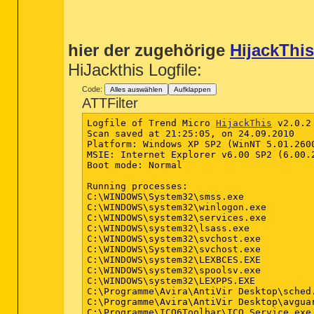
hier der zugehörige
HijackThis
HiJackthis Logfile:
Code:
Alles auswählen
Aufklappen
ATTFilter
Logfile of Trend Micro 
HijackThis
 v2.0.2

Scan saved at 21:25:05, on 24.09.2010

Platform: Windows XP SP2 (WinNT 5.01.2600
MSIE: Internet Explorer v6.00 SP2 (6.00.2
Boot mode: Normal

Running processes:

C:\WINDOWS\System32\smss.exe

C:\WINDOWS\system32\winlogon.exe

C:\WINDOWS\system32\services.exe

C:\WINDOWS\system32\lsass.exe

C:\WINDOWS\system32\svchost.exe

C:\WINDOWS\System32\svchost.exe

C:\WINDOWS\system32\LEXBCES.EXE

C:\WINDOWS\system32\spoolsv.exe

C:\WINDOWS\system32\LEXPPS.EXE

C:\Programme\Avira\AntiVir Desktop\sched.
C:\Programme\Avira\AntiVir Desktop\avguar
C:\Programme\ICQ6Toolbar\ICQ Service.exe
