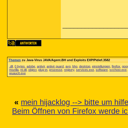
_________________
Themen
zu Java-Virus JAVA/Agent.BH und Exploits EXP/Pidief.3582
.dll
,
0 bytes
,
adobe
,
antivir
,
antivir guard
,
avg
,
bho
,
desktop
,
einstellungen
,
firefox
,
goo
mozilla
,
nt.dll
,
object
,
plug-in
,
prozesse
,
registry
,
services.exe
,
software
,
svchost.exe
wuauclt.exe
«
mein hijacklog --> bitte um hilf
Beim Öffnen von Firefox werde ich