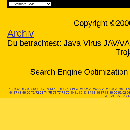
Copyright ©200
Archiv
Du betrachtest: Java-Virus JAVA/A
Tro
Search Engine Optimization 
1
2
3
4
5
6
7
8
9
10
11
12
13
14
15
16
17
18
19
20
21
22
23
24
25
26
27
28
29
30
31
3
66
67
68
69
70
71
72
73
74
75
76
77
78
79
80
81
82
83
84
85
86
87
88
89
90
91
92
9
120
121
122
123
1