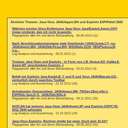
Ähnliche Themen: Java-Virus JAVA/Agent.BH und Exploits EXP/Pidief.3582
Währens trovigo-Virus-Entfernung Java-Virus Java/Exploit.Agent.OHY
trojan entdeckt, den ich nicht loswerde.
Plagegeister aller Art und deren Bekämpfung - 06.06.2014 (11)
Nach Verschlüsselungstrojaner viele Virenfunde (JAVA/Jogek.CT; rus
JAVA/Agent.MH; JAVA/Dldr.Pesur.BH; W32/Idele.2219; VBS/Fluenza.B;
u.a...
Log-Analyse und Auswertung - 28.01.2013 (1)
Trojaner, Java Viren und Exploits - in Form von z.B. Rogue.KD, Kalika.E,
Agent.MT verschiedene Exploits :(
Plagegeister aller Art und deren Bekämpfung - 03.01.2013 (9)
Befall mit Exploits Java.Expkit.B, C und E und Virus JAVA/Blacole.GD ,
vermutlich durch searchnu Toolbar
Log-Analyse und Auswertung - 22.12.2012 (26)
Anhaltendes Virenproblem: JAVA/Agent.MN, TR/Spy.ZBot.gfbr.1,
EXP/Dldr.Java.D-G, JAVA/Dldr.Rilly.A
Plagegeister aller Art und deren Bekämpfung - 09.11.2012 (25)
AVSCAN hat mehrere Java-Viren JAVA/Agent.M* und Exploits EXP/CVE-
2011-3544 gefunden
Log-Analyse und Auswertung - 15.10.2012 (24)
Java-Virus-Exploits- Rechner streikt bei gmer. Doch kein 32 bit?
Plagegeister aller Art und deren Bekämpfung - 08.08.2012 (41)