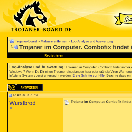
Trojaner-Board
>
Malware entfernen
>
Log-Analyse und Auswertung
Trojaner im Computer. Combofix findet im
Registrieren
Log-Analyse und Auswertung
:
Trojaner im Computer. Combofix findet immer wied
Windows 7 Wenn Du Dir einen Trojaner eingefangen hast oder ständig Viren Warnun
infizierte System zuerst untersucht werden:
Erste Schritte zur Hilfe
. Beachte dass ein 
13.09.2010, 21:34
Wurstbrod
Trojaner im Computer. Combofix findet im