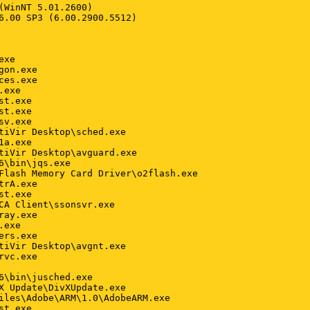
(WinNT 5.01.2600)

6.00 SP3 (6.00.2900.5512)

xe

on.exe

es.exe

exe

t.exe

t.exe

v.exe

tiVir Desktop\sched.exe

a.exe

tiVir Desktop\avguard.exe

6\bin\jqs.exe

Flash Memory Card Driver\o2flash.exe

rA.exe

t.exe

CA Client\ssonsvr.exe

ay.exe

exe

rs.exe

tiVir Desktop\avgnt.exe

vc.exe

6\bin\jusched.exe

X Update\DivXUpdate.exe

iles\Adobe\ARM\1.0\AdobeARM.exe

t.exe
