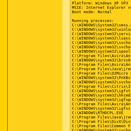
Platform: Windows XP SP3 
MSIE: Internet Explorer v
Boot mode: Normal

Running processes:

C:\WINDOWS\System32\smss.e
C:\WINDOWS\system32\winlog
C:\WINDOWS\system32\servic
C:\WINDOWS\system32\lsass.
C:\WINDOWS\system32\svchos
C:\WINDOWS\System32\svchos
C:\WINDOWS\system32\spools
C:\Program Files\Avira\An
C:\WINDOWS\system32\brss01
C:\Program Files\Avira\An
C:\Program Files\Java\jre
C:\Program Files\O2Micro 
C:\WINDOWS\system32\PnkBst
C:\WINDOWS\system32\svchos
C:\Program Files\Citrix\I
C:\WINDOWS\system32\igfxtr
C:\WINDOWS\system32\hkcmd.
C:\WINDOWS\system32\igfxpe
C:\Program Files\Avira\An
C:\WINDOWS\system32\igfxsr
C:\WINDOWS\RTHDCPL.EXE

C:\Program Files\Java\jre
C:\Program Files\DivX\Div
C:\Program Files\Common F
C:\WINDOWS\System32\svchos