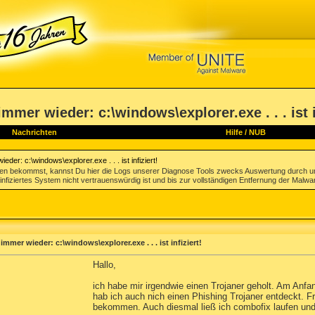
mer wieder: c:\windows\explorer.exe . . . ist i
Nachrichten
Hilfe
/
NUB
er: c:\windows\explorer.exe . . . ist infiziert!
gen bekommst, kannst Du hier die Logs unserer Diagnose Tools zwecks Auswertung durch u
infiziertes System nicht vertrauenswürdig ist und bis zur vollständigen Entfernung der Malwa
mer wieder: c:\windows\explorer.exe . . . ist infiziert!
Hallo,
ich habe mir irgendwie einen Trojaner geholt. Am Anfa
hab ich auch nich einen Phishing Trojaner entdeckt. F
bekommen. Auch diesmal ließ ich combofix laufen und 