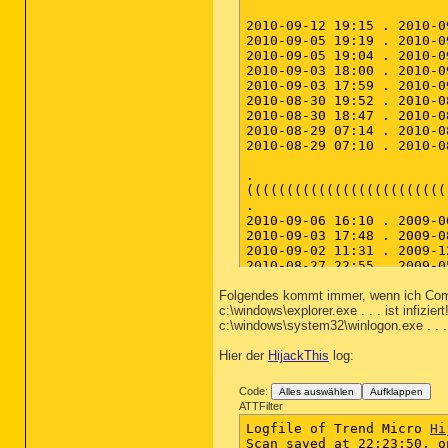
Folgendes kommt immer, wenn ich Comb
c:\windows\explorer.exe . . . ist infiziert!
c:\windows\system32\winlogon.exe . . . is
Hier der
HijackThis
log:
Code:
Alles auswählen
Aufklappen
ATTFilter
Logfile of Trend Micro 
Hi
Scan saved at 22:23:50, o