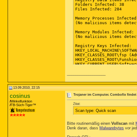
__________________
13.09.2010, 22:15
cosinus
Trojaner im Computer. Combofix findet im
Winkelfunktion
Zitat:
TB-Süch-Tiger™
Scan type: Quick scan
Bitte routinemäßig einen
Vollscan
mit
Denk daran, dass
Malwarebytes
vor je