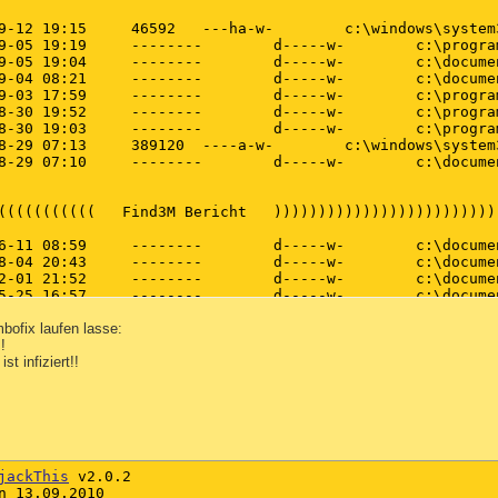
ofix laufen lasse:
!
t infiziert!!
jackThis
 v2.0.2

n 13.09.2010
