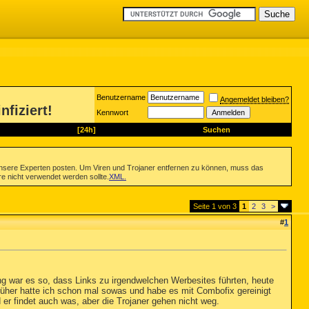
Benutzername
Angemeldet bleiben?
nfiziert!
Kennwort
[24h]
Suchen
nsere Experten posten. Um Viren und Trojaner entfernen zu können, muss das
re nicht verwendet werden sollte.
XML
.
Seite 1 von 3
1
2
3
>
#
1
ng war es so, dass Links zu irgendwelchen Werbesites führten, heute
rüher hatte ich schon mal sowas und habe es mit Combofix gereinigt
er findet auch was, aber die Trojaner gehen nicht weg.