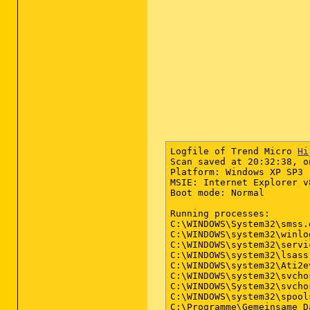
Logfile of Trend Micro 
Hi
Scan saved at 20:32:38, o
Platform: Windows XP SP3 
MSIE: Internet Explorer v
Boot mode: Normal

Running processes:

C:\WINDOWS\System32\smss.e
C:\WINDOWS\system32\winlog
C:\WINDOWS\system32\servic
C:\WINDOWS\system32\lsass.
C:\WINDOWS\system32\Ati2ev
C:\WINDOWS\system32\svchos
C:\WINDOWS\System32\svchos
C:\WINDOWS\system32\spools
C:\Programme\Gemeinsame D