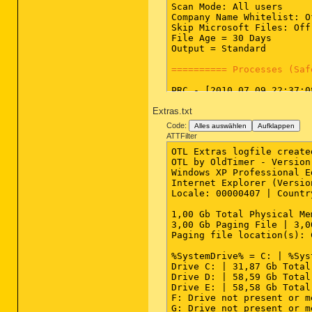
Scan Mode: All users

Company Name Whitelist: Of
Skip Microsoft Files: Off

File Age = 30 Days

Output = Standard

========== Processes (Saf
PRC - [2010.07.09 22:37:0
PRC - [2010.07.06 17:06:2
Extras.txt
PRC - [2010.07.06 17:03:0
PRC - [2008.04.14 04:22:4
Code:
Alles auswählen
Aufklappen
PRC - [2006.06.30 00:21:4
ATTFilter
PRC - [2006.05.10 09:48:0
OTL Extras logfile create
PRC - [2006.01.04 13:50:2
OTL by OldTimer - Version
PRC - [2006.01.04 13:50:2
Windows XP Professional E
PRC - [2006.01.04 13:50:2
Internet Explorer (Versio
PRC - [2005.08.06 01:07:3
Locale: 00000407 | Countr
PRC - [2005.05.11 03:09:5
1,00 Gb Total Physical Me
3,00 Gb Paging File | 3,0
========== Modules (SafeL
Paging file location(s): 
MOD - [2010.07.09 22:37:0
%SystemDrive% = C: | %Sys
MOD - [2008.05.13 19:13:3
Drive C: | 31,87 Gb Total
MOD - [2008.04.14 04:21:0
Drive D: | 58,59 Gb Total
MOD - [2006.12.01 22:54:3
Drive E: | 58,58 Gb Total
MOD - [2006.12.01 22:54:3
F: Drive not present or m
MOD - [2006.06.30 00:14:5
G: Drive not present or m