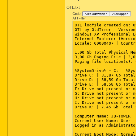
O20 - Winlogon Notify: !S
OTL.txt
O22 - SharedTaskScheduler
O22 - SharedTaskScheduler
Code:
Alles auswählen
Aufklappen
O23 - Service: Acronis Sc
ATTFilter
O23 - Service: Ati HotKey
OTL logfile created on: 0
O23 - Service: ATI Smart 
OTL by OldTimer - Version
O23 - Service: Google Upd
Windows XP Professional E
O23 - Service: Google Sof
Internet Explorer (Versio
O23 - Service: HP Port Re
Locale: 00000407 | Countr
O23 - Service: HP Status 
O23 - Service: Java Quick
1,00 Gb Total Physical Me
O23 - Service: O&O Defrag
3,00 Gb Paging File | 3,0
O23 - Service: Panda Soft
Paging file location(s): 
O23 - Service: Panda Func
O23 - Service: Panda On-A
%SystemDrive% = C: | %Sys
O23 - Service: Pml Driver
Drive C: | 31,87 Gb Total
O23 - Service: Panda Host
Drive D: | 58,59 Gb Total
O23 - Service: Panda PSK 
Drive E: | 58,58 Gb Total
F: Drive not present or m
--

G: Drive not present or m
End of file - 8507 bytes

H: Drive not present or m
I: Drive not present or m
Drive K: | 7,45 Gb Total 
Computer Name: JB-TOWER

Current User Name: User

Logged in as Administrator
Current Boot Mode: Normal
