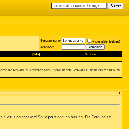
Benutzername
Angemeldet bleiben?
Kennwort
[24h]
Suchen
helfen die Malware zu entfernen oder Unerwünschte Software zu deinstallieren bzw. zu
#
1
ls Virus erkannt wird Scuicipous oder so ähnlich. Die Datei heisst