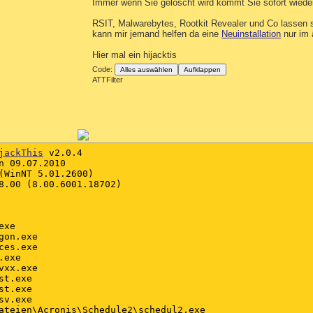
Immer wenn Sie gelöscht wird kommt Sie sofort wieder
RSIT, Malwarebytes, Rootkit Revealer und Co lassen sic
kann mir jemand helfen da eine
Neuinstallation
nur im 
Hier mal ein hijacktis
Code:
Alles auswählen
Aufklappen
ATTFilter
jackThis
 v2.0.4

n 09.07.2010

(WinNT 5.01.2600)

8.00 (8.00.6001.18702)

xe

on.exe

es.exe

exe

xx.exe

t.exe

t.exe

v.exe

ateien\Acronis\Schedule2\schedul2.exe
