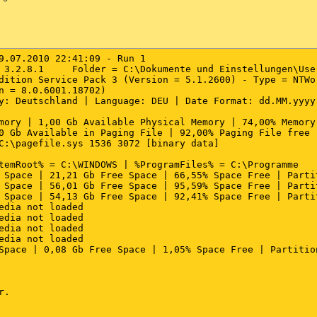
ASWinLogon - C:\Programme\SUPERAntiSpyware\SASWINLO.DLL

: Browseui preloader - {438755C2-A8BA-11D1-B96B-00A0C903
: Component Categories cache daemon - {8C7461EF-2B13-11d
heduler2 Service (AcrSch2Svc) - Acronis - C:\Programme\G
 Poller - ATI Technologies Inc. - C:\WINDOWS\system32\Ati
9.07.2010 22:41:09 - Run 1

- Unknown owner - C:\WINDOWS\system32\ati2sgag.exe

 3.2.8.1     Folder = C:\Dokumente und Einstellungen\User
ate Service (gupdate) (gupdate) - Google Inc. - C:\Progr
dition Service Pack 3 (Version = 5.1.2600) - Type = NTWor
tware Updater (gusvc) - Google - C:\Programme\Google\Com
n = 8.0.6001.18702)

solver - Hewlett-Packard Company - C:\WINDOWS\SYSTEM32\S
y: Deutschland | Language: DEU | Date Format: dd.MM.yyyy

Server - Hewlett-Packard Company - C:\WINDOWS\SYSTEM32\S
 Starter (JavaQuickStarterService) - Sun Microsystems, I
mory | 1,00 Gb Available Physical Memory | 74,00% Memory 
 - O&O Software GmbH - C:\WINDOWS\system32\oodag.exe

0 Gb Available in Paging File | 92,00% Paging File free

ware Controller - Unknown owner - C:\Programme\Panda Sec
C:\pagefile.sys 1536 3072 [binary data]

tion Service (PAVFNSVR) - Unknown owner - C:\Programme\P
ccess 
Anti-Malware
 Service (PAVSRV) - Unknown owner - C:
temRoot% = C:\WINDOWS | %ProgramFiles% = C:\Programme

 HPZ12 - HP - C:\WINDOWS\SYSTEM32\SPOOL\DRIVERS\W32X86\3\
 Space | 21,21 Gb Free Space | 66,55% Space Free | Partit
 Service (PSHost) - Unknown owner - c:\programme\panda s
 Space | 56,01 Gb Free Space | 95,59% Space Free | Partit
service (PskSvcRetail) - Unknown owner - C:\Programme\Pa
 Space | 54,13 Gb Free Space | 92,41% Space Free | Partit
edia not loaded

edia not loaded

edia not loaded

edia not loaded

Space | 0,08 Gb Free Space | 1,05% Space Free | Partition
.
