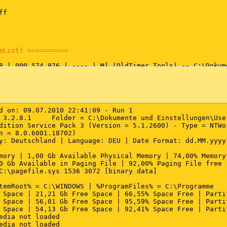
f

eList) ==========
8 | 000,574,976 | ---- | M] (OldTimer Tools) -- C:\Dokum
0 | 005,279,016 | ---- | M] (TeamViewer GmbH) -- C:\Prog
0 | 000,173,352 | ---- | M] (TeamViewer GmbH) -- C:\Prog
5 | 001,036,800 | ---- | M] (Microsoft Corporation) -- C:
0 | 000,593,920 | ---- | M] (Logitech Inc.) -- C:\Progra
8 | 000,094,208 | ---- | M] (Logitech Inc.) -- C:\Progra
d on: 09.07.2010 22:41:09 - Run 1

8 | 001,009,835 | ---- | M] (Acronis) -- C:\Programme\Ac
 3.2.8.1     Folder = C:\Dokumente und Einstellungen\User
6 | 000,172,032 | ---- | M] (Acronis) -- C:\Programme\Ge
dition Service Pack 3 (Version = 5.1.2600) - Type = NTWor
6 | 000,118,784 | ---- | M] (Acronis) -- C:\Programme\Ge
n = 8.0.6001.18702)

0 | 000,061,440 | ---- | M] (ATI Technologies Inc.) -- C
y: Deutschland | Language: DEU | Date Format: dd.MM.yyyy

4 | 000,225,280 | ---- | M] (O&O Software GmbH) -- C:\WIN
mory | 1,00 Gb Available Physical Memory | 74,00% Memory 
0 Gb Available in Paging File | 92,00% Paging File free

ist) ==========
C:\pagefile.sys 1536 3072 [binary data]

8 | 000,574,976 | ---- | M] (OldTimer Tools) -- C:\Dokum
temRoot% = C:\WINDOWS | %ProgramFiles% = C:\Programme

6 | 000,077,824 | ---- | M] (SuperAdBlocker.com) -- C:\P
 Space | 21,21 Gb Free Space | 66,55% Space Free | Partit
6 | 000,110,592 | ---- | M] (Microsoft Corporation) -- C
 Space | 56,01 Gb Free Space | 95,59% Space Free | Partit
4 | 000,548,864 | ---- | M] (Microsoft Corporation) -- C
 Space | 54,13 Gb Free Space | 92,41% Space Free | Partit
2 | 000,626,688 | ---- | M] (Microsoft Corporation) -- C
edia not loaded

4 | 000,044,544 | ---- | M] (Logitech Inc.) -- C:\Progra
edia not loaded
