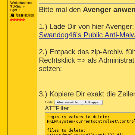
Winkelfunktion
TB-Süch-
Bitte mal den
Avenger anwe
Tiger™
1.) Lade Dir von hier Avenger:
Swandog46's Public Anti-Malw
2.) Entpack das zip-Archiv, fü
Rechtsklick => als Administra
setzen:
3.) Kopiere Dir exakt die Zei
Code:
Alles auswählen
Aufklappen
ATTFilter
registry values to delete:

HKLM\system\currentcontrolset\contro
files to delete:

c:\windows\system32\contll32.dll
