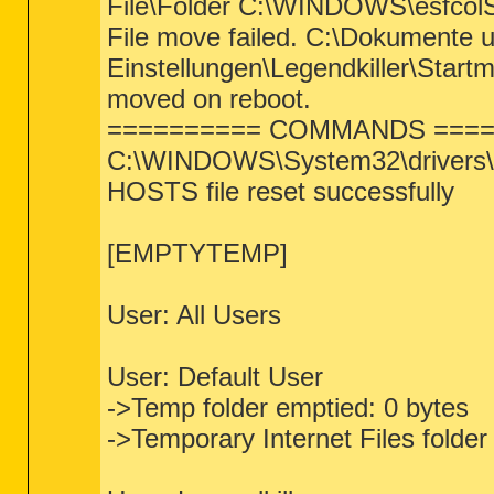
File\Folder C:\WINDOWS\esfcolS
File move failed. C:\Dokumente 
Einstellungen\Legendkiller\Start
moved on reboot.
========== COMMANDS ====
C:\WINDOWS\System32\drivers\e
HOSTS file reset successfully
[EMPTYTEMP]
User: All Users
User: Default User
->Temp folder emptied: 0 bytes
->Temporary Internet Files folde