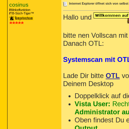
C:\Programme\World of Warcraft\WoW.exe

cosinus
Internet Explorer öffnet sich von selbst
C:\Programme\Avira\AntiVir Desktop\avcent
Winkelfunktion
C:\Programme\Avira\AntiVir Desktop\avscan
TB-Süch-Tiger™
Hallo und
C:\Programme\Mozilla Firefox\firefox.exe

C:\Dokumente und Einstellungen\Legendkil
C:\DOKUME~1\LEGEND~1\LOKALE~1\Temp\Bzz.ex
C:\WINDOWS\system32\wbem\wmiprvse.exe

bitte nen Vollscan mi
R1 - HKCU\Software\Microsoft\Internet Ex
Danach OTL:
R1 - HKCU\Software\Microsoft\Internet Ex
R1 - HKCU\Software\Microsoft\Internet Ex
R1 - HKCU\Software\Microsoft\Internet Ex
R0 - HKCU\Software\Microsoft\Internet Ex
Systemscan mit OT
R1 - HKCU\Software\Microsoft\Internet Ex
R1 - HKCU\Software\Microsoft\Internet Ex
R3 - URLSearchHook: QIPBHO Class - {A55F
R3 - URLSearchHook: DeviceVM Url Search 
Lade Dir bitte
OTL
v
R3 - URLSearchHook: (no name) -  - (no fi
R3 - URLSearchHook: ICQToolBar - {855F3B
Deinem Desktop
O2 - BHO: AcroIEHelperStub - {18DF081C-E
O2 - BHO: QIPBHO - {A55F9C95-2BB1-4EA2-B
Doppelklick auf d
O2 - BHO: Java(tm) Plug-In 2 SSV Helper 
O2 - BHO: JQSIEStartDetectorImpl - {E7E6
Vista User:
Recht
O3 - Toolbar: ICQToolBar - {855F3B16-6D3
O4 - HKLM\..\Run: [nwiz] nwiz.exe /instal
Administrator a
O4 - HKLM\..\Run: [RTHDCPL] RTHDCPL.EXE

O4 - HKLM\..\Run: [Alcmtr] ALCMTR.EXE

Oben findest Du 
O4 - HKLM\..\Run: [SunJavaUpdateSched] "C
O4 - HKLM\..\Run: [avgnt] "C:\Programme\A
Output
O4 - HKLM\..\Run: [Adobe Reader Speed La