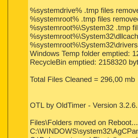
%systemdrive% .tmp files remove
%systemroot% .tmp files remove
%systemroot%\System32 .tmp fil
%systemroot%\System32\dllcache
%systemroot%\System32\drivers .
Windows Temp folder emptied: 1
RecycleBin emptied: 2158320 by
Total Files Cleaned = 296,00 mb
OTL by OldTimer - Version 3.2.6
Files\Folders moved on Reboot...
C:\WINDOWS\system32\AgCPanel