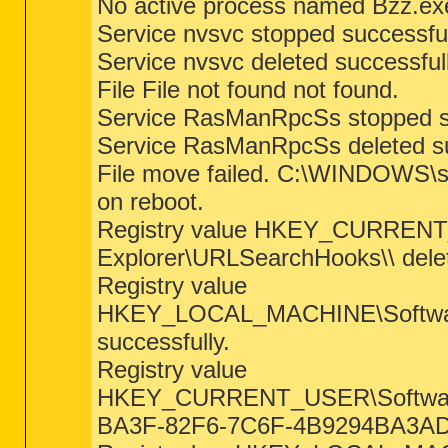
No active process named Bzz.ex
Service nvsvc stopped successful
Service nvsvc deleted successful
File File not found not found.
Service RasManRpcSs stopped su
Service RasManRpcSs deleted su
File move failed. C:\WINDOWS\
on reboot.
Registry value HKEY_CURRENT
Explorer\URLSearchHooks\\ delet
Registry value
HKEY_LOCAL_MACHINE\Software\
successfully.
Registry value
HKEY_CURRENT_USER\Software\M
BA3F-82F6-7C6F-4B9294BA3AD1} 