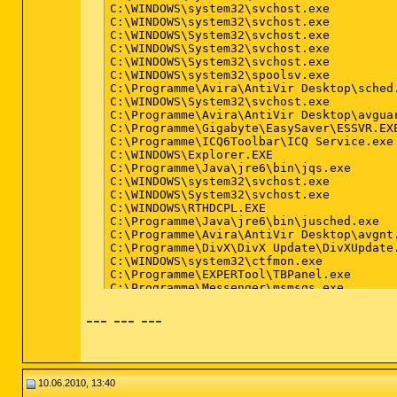
C:\WINDOWS\system32\svchost.exe

C:\WINDOWS\system32\svchost.exe

C:\WINDOWS\System32\svchost.exe

C:\WINDOWS\System32\svchost.exe

C:\WINDOWS\System32\svchost.exe

C:\WINDOWS\system32\spoolsv.exe

C:\Programme\Avira\AntiVir Desktop\sched.
C:\WINDOWS\System32\svchost.exe

C:\Programme\Avira\AntiVir Desktop\avguar
C:\Programme\Gigabyte\EasySaver\ESSVR.EXE
C:\Programme\ICQ6Toolbar\ICQ Service.exe

C:\WINDOWS\Explorer.EXE

C:\Programme\Java\jre6\bin\jqs.exe

C:\WINDOWS\system32\svchost.exe

C:\WINDOWS\System32\svchost.exe

C:\WINDOWS\RTHDCPL.EXE

C:\Programme\Java\jre6\bin\jusched.exe

C:\Programme\Avira\AntiVir Desktop\avgnt.
C:\Programme\DivX\DivX Update\DivXUpdate.
C:\WINDOWS\system32\ctfmon.exe

C:\Programme\EXPERTool\TBPanel.exe

C:\Programme\Messenger\msmsgs.exe

C:\WINDOWS\System32\spool\DRIVERS\W32X86\
--- --- ---
C:\WINDOWS\system32\rundll32.exe

C:\Programme\Hama\Common\RaUI.exe

C:\Programme\Realtek\RTL8187B Wireless LA
C:\WINDOWS\Brotob.exe

c:\WINDOWS\Microsoft.NET\Framework\v3.0\W
C:\WINDOWS\system32\wscntfy.exe

10.06.2010, 13:40
C:\Programme\QIP\qip.exe
