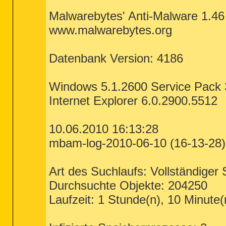
O9 - Extra button: QIP 2005 - {1EF681F7-
O22 - SharedTaskScheduler: Browseui prel
Malwarebytes' Anti-Malware 1.46
O22 - SharedTaskScheduler: Component Cat
O23 - Service: Avira AntiVir Planer (Ant
www.malwarebytes.org
O23 - Service: Avira AntiVir Guard (Anti
O23 - Service: ES lite Service for progr
O23 - Service: ICQ Service - Unknown own
O23 - Service: InstallDriver Table Manag
Datenbank Version: 4186
O23 - Service: Java Quick Starter (JavaQ
O23 - Service: NVIDIA Display Driver Ser
O23 - Service: RAS-Verbindungsverwaltung
Windows 5.1.2600 Service Pack 
--

Internet Explorer 6.0.2900.5512
End of file - 8822 bytes

10.06.2010 16:13:28
mbam-log-2010-06-10 (16-13-28).
Art des Suchlaufs: Vollständiger S
Durchsuchte Objekte: 204250
Laufzeit: 1 Stunde(n), 10 Minute