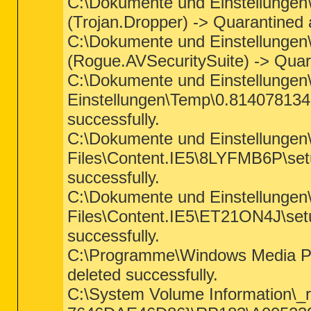
C:\Dokumente und Einstellungen\
(Trojan.Dropper) -> Quarantined 
C:\Dokumente und Einstellungen\
(Rogue.AVSecuritySuite) -> Quara
C:\Dokumente und Einstellungen\
Einstellungen\Temp\0.814078134
successfully.
C:\Dokumente und Einstellungen\L
Files\Content.IE5\8LYFMB6P\setu
successfully.
C:\Dokumente und Einstellungen\L
Files\Content.IE5\ET21ON4J\setu
successfully.
C:\Programme\Windows Media Pla
deleted successfully.
C:\System Volume Information\_