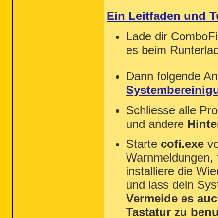
Ein Leitfaden und 
Lade dir ComboF
es beim Runterla
Dann folgende An
Systembereinig
Schliesse alle Pr
und andere
Hint
Starte
cofi.exe
vo
Warnmeldungen, fü
installiere die Wi
und lass dein Sy
Vermeide es auc
Tastatur zu benu