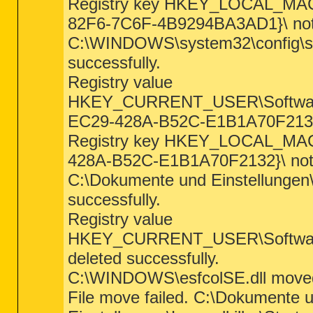
Registry key HKEY_LOCAL_MA
82F6-7C6F-4B9294BA3AD1}\ not
C:\WINDOWS\system32\config\sy
successfully.
Registry value
HKEY_CURRENT_USER\Software\M
EC29-428A-B52C-E1B1A70F2132} 
Registry key HKEY_LOCAL_MA
428A-B52C-E1B1A70F2132}\ not
C:\Dokumente und Einstellungen
successfully.
Registry value
HKEY_CURRENT_USER\Software\M
deleted successfully.
C:\WINDOWS\esfcolSE.dll moved 
File move failed. C:\Dokumente 