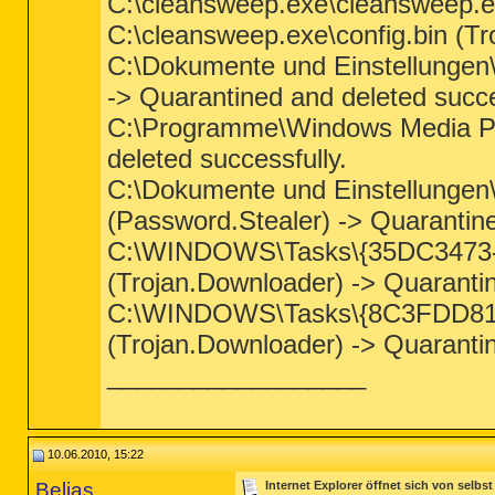
C:\cleansweep.exe\cleansweep.ex
C:\cleansweep.exe\config.bin (Tr
C:\Dokumente und Einstellungen
-> Quarantined and deleted succe
C:\Programme\Windows Media Pla
deleted successfully.
C:\Dokumente und Einstellungen\
(Password.Stealer) -> Quarantine
C:\WINDOWS\Tasks\{35DC3473
(Trojan.Downloader) -> Quarantin
C:\WINDOWS\Tasks\{8C3FDD81-
(Trojan.Downloader) -> Quarantin
__________________
10.06.2010, 15:22
Belias
Internet Explorer öffnet sich von selbst