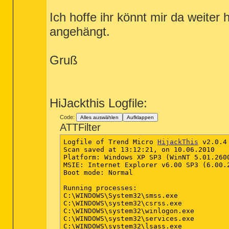
Ich hoffe ihr könnt mir da weiter 
angehängt.
Gruß
HiJackthis Logfile:
Code:
Alles auswählen
Aufklappen
ATTFilter
Logfile of Trend Micro 
HijackThis
 v2.0.4

Scan saved at 13:12:21, on 10.06.2010

Platform: Windows XP SP3 (WinNT 5.01.2600
MSIE: Internet Explorer v6.00 SP3 (6.00.2
Boot mode: Normal

Running processes:

C:\WINDOWS\System32\smss.exe

C:\WINDOWS\system32\csrss.exe

C:\WINDOWS\system32\winlogon.exe

C:\WINDOWS\system32\services.exe

C:\WINDOWS\system32\lsass.exe
