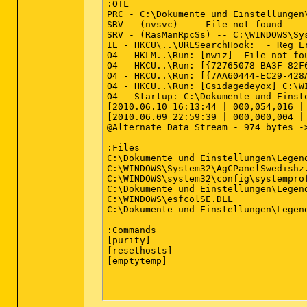
:OTL

PRC - C:\Dokumente und Einstellungen
SRV - (nvsvc) --  File not found

SRV - (RasManRpcSs) -- C:\WINDOWS\Sys
IE - HKCU\..\URLSearchHook:  - Reg Er
O4 - HKLM..\Run: [nwiz]  File not fou
O4 - HKCU..\Run: [{72765078-BA3F-82F
O4 - HKCU..\Run: [{7AA60444-EC29-428
O4 - HKCU..\Run: [Gsidagedeyox] C:\WI
O4 - Startup: C:\Dokumente und Einst
[2010.06.10 16:13:44 | 000,054,016 |
[2010.06.09 22:59:39 | 000,000,004 |
@Alternate Data Stream - 974 bytes -
:Files

C:\Dokumente und Einstellungen\Legen
C:\WINDOWS\System32\AgCPanelSwedishz.
C:\WINDOWS\system32\config\systemprof
C:\Dokumente und Einstellungen\Legend
C:\WINDOWS\esfcolSE.DLL

C:\Dokumente und Einstellungen\Legen
:Commands

[purity]

[resethosts]

[emptytemp]
