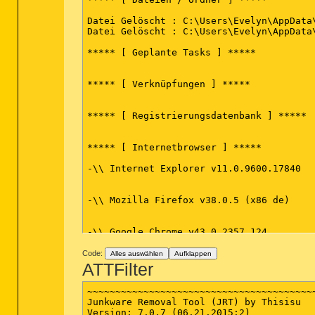
Ordner: 0

(Keine schädliche Elemente gefunden)

Datei Gelöscht : C:\Users\Evelyn\AppData
Datei Gelöscht : C:\Users\Evelyn\AppData
Dateien: 0

(Keine schädliche Elemente gefunden)

***** [ Geplante Tasks ] *****

Physische Sektoren: 0

(Keine schädliche Elemente gefunden)

***** [ Verknüpfungen ] *****

(end)

***** [ Registrierungsdatenbank ] *****

***** [ Internetbrowser ] *****

-\\ Internet Explorer v11.0.9600.17840

-\\ Mozilla Firefox v38.0.5 (x86 de)

-\\ Google Chrome v43.0.2357.124

Code:
Alles auswählen
Aufklappen
*************************

ATTFilter
AdwCleaner[R0].txt - [893 Bytes] - [16/01
~~~~~~~~~~~~~~~~~~~~~~~~~~~~~~~~~~~~~~~~~
AdwCleaner[R1].txt - [2337 Bytes] - [06/0
Junkware Removal Tool (JRT) by Thisisu

AdwCleaner[R2].txt - [1033 Bytes] - [20/0
Version: 7.0.7 (06.21.2015:2)
