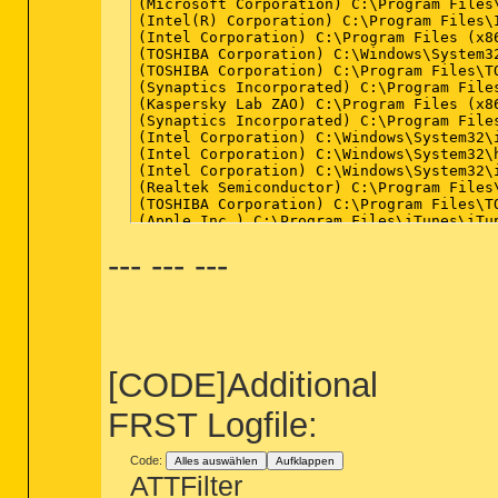
(Microsoft Corporation) C:\Program Files
(Intel(R) Corporation) C:\Program Files\I
(Intel Corporation) C:\Program Files (x8
(TOSHIBA Corporation) C:\Windows\System32
(TOSHIBA Corporation) C:\Program Files\TO
(Synaptics Incorporated) C:\Program Files
(Kaspersky Lab ZAO) C:\Program Files (x8
(Synaptics Incorporated) C:\Program Files
(Intel Corporation) C:\Windows\System32\i
(Intel Corporation) C:\Windows\System32\h
(Intel Corporation) C:\Windows\System32\i
(Realtek Semiconductor) C:\Program Files\
(TOSHIBA Corporation) C:\Program Files\TO
(Apple Inc.) C:\Program Files\iTunes\iTun
(Apple Inc.) C:\Program Files\iPod\bin\iP
--- --- ---
(Intel Corporation) C:\Program Files (x8
(Intel Corporation) C:\Program Files (x8
(Nero AG) C:\Program Files (x86)\Nero\Upd
(Intel Corporation) C:\Program Files (x8
(Google Inc.) C:\Program Files (x86)\Goog
(Google Inc.) C:\Program Files (x86)\Goog
(Google Inc.) C:\Program Files (x86)\Goog
(Microsoft Corporation) C:\Windows\SysWOW
[CODE]Additional
(Kaspersky Lab ZAO) C:\Program Files (x8
(Microsoft Corporation) C:\Windows\WinSx
FRST Logfile:
(Google Inc.) C:\Program Files (x86)\Goog
Code:
Alles auswählen
Aufklappen
==================== Registry (Whiteliste
ATTFilter