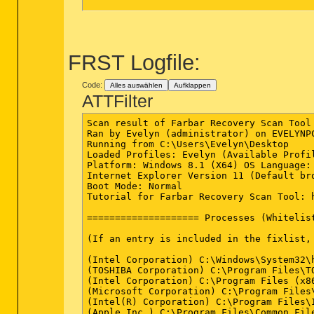
~~~ Chrome

[C:\Users\Evelyn\appdata\local\Google\Ch
FRST Logfile:
[C:\Users\Evelyn\appdata\local\Google\Ch
Code:
Alles auswählen
Aufklappen
[C:\Users\Evelyn\appdata\local\Google\Ch
ATTFilter
[C:\Users\Evelyn\appdata\local\Google\Ch
Scan result of Farbar Recovery Scan Tool 
[]

Ran by Evelyn (administrator) on EVELYNPC
Running from C:\Users\Evelyn\Desktop

Loaded Profiles: Evelyn (Available Profil
Platform: Windows 8.1 (X64) OS Language: 
Internet Explorer Version 11 (Default bro
Boot Mode: Normal

~~~~~~~~~~~~~~~~~~~~~~~~~~~~~~~~~~~~~~~~~
Tutorial for Farbar Recovery Scan Tool: 
Scan was completed on 22.06.2015 at  8:30
End of JRT log

==================== Processes (Whitelist
~~~~~~~~~~~~~~~~~~~~~~~~~~~~~~~~~~~~~~~~~
(If an entry is included in the fixlist,
(Intel Corporation) C:\Windows\System32\h
(TOSHIBA Corporation) C:\Program Files\TO
(Intel Corporation) C:\Program Files (x8
(Microsoft Corporation) C:\Program Files
(Intel(R) Corporation) C:\Program Files\I
(Apple Inc.) C:\Program Files\Common Fil