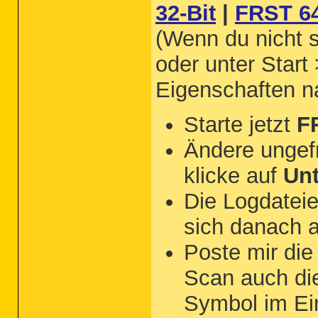
32-Bit
|
FRST 64
(Wenn du nicht s
oder unter Start
Eigenschaften 
Starte jetzt
F
Ändere ungef
klicke auf
Un
Die Logdateie
sich danach 
Poste mir di
Scan auch d
Symbol im Ei