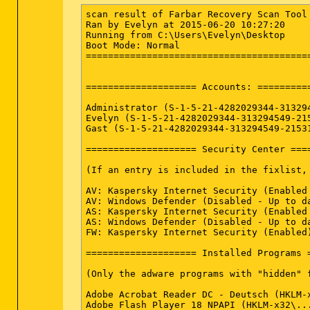
(If an entry is included in the fixlist,
scan result of Farbar Recovery Scan Tool 
HKLM\...\Run: [RtHDVCpl] => C:\Program F
Ran by Evelyn at 2015-06-20 10:27:20

HKLM\...\Run: [TCrdMain] => C:\Program F
Running from C:\Users\Evelyn\Desktop

HKLM\...\Run: [TODDMain] => C:\Program F
Boot Mode: Normal

HKLM\...\Run: [TecoResident] => C:\Progr
=========================================
HKLM\...\Run: [TosWaitSrv] => C:\Program
HKLM\...\Run: [SRS Premium Sound HD] => 
HKLM\...\Run: [SynTPEnh] => C:\Program F
==================== Accounts: ==========
HKLM\...\Run: [Logitech Download Assista
HKLM\...\Run: [iTunesHelper] => C:\Progr
Administrator (S-1-5-21-4282029344-31329
HKLM-x32\...\Run: [Intel AppUp(SM) cente
Evelyn (S-1-5-21-4282029344-313294549-21
HKLM-x32\...\Run: [ToshibaDynamicIconUti
Gast (S-1-5-21-4282029344-313294549-21531
HKLM-x32\...\Run: [TPUReg(x86)] => "C:\P
HKLM-x32\...\Run: [TPUReg] => C:\Program
==================== Security Center ====
Winlogon\Notify\igfxcui: C:\WINDOWS\syste
HKU\S-1-5-21-4282029344-313294549-215318
(If an entry is included in the fixlist, 
HKU\S-1-5-21-4282029344-313294549-215318
ShellIconOverlayIdentifiers-x32: [ SkyDr
AV: Kaspersky Internet Security (Enabled
ShellIconOverlayIdentifiers-x32: [ SkyDr
AV: Windows Defender (Disabled - Up to d
ShellIconOverlayIdentifiers-x32: [ SkyDr
AS: Kaspersky Internet Security (Enabled
AS: Windows Defender (Disabled - Up to d
==================== Internet (Whiteliste
FW: Kaspersky Internet Security (Enabled)
(If an item is included in the fixlist, 
==================== Installed Programs =
HKLM\Software\Microsoft\Internet Explore
(Only the adware programs with "hidden" 
HKLM\Software\Wow6432Node\Microsoft\Inte
HKLM\Software\Microsoft\Internet Explorer
Adobe Acrobat Reader DC - Deutsch (HKLM-
HKLM\Software\Wow6432Node\Microsoft\Inter
Adobe Flash Player 18 NPAPI (HKLM-x32\..