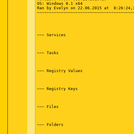
AdwCleaner[R3].txt - [1369 Bytes] - [22/0
OS: Windows 8.1 x64

AdwCleaner[S0].txt - [953 Bytes] - [16/01
Ran by Evelyn on 22.06.2015 at  8:26:24,3
AdwCleaner[S1].txt - [2400 Bytes] - [06/0
~~~~~~~~~~~~~~~~~~~~~~~~~~~~~~~~~~~~~~~~~
AdwCleaner[S2].txt - [1093 Bytes] - [20/0
AdwCleaner[S3].txt - [1289 Bytes] - [22/0
########## EOF - C:\AdwCleaner\AdwCleaner
~~~ Services

~~~ Tasks

~~~ Registry Values

~~~ Registry Keys

~~~ Files

~~~ Folders
