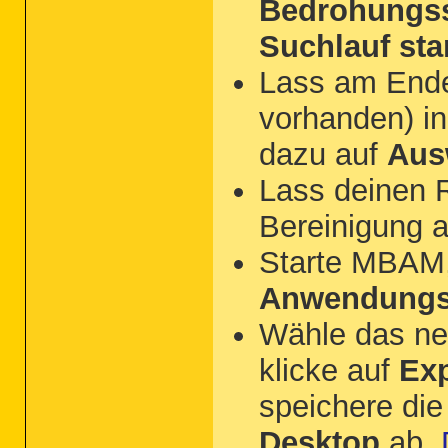
Bedrohungss
Suchlauf sta
Lass am Ende 
vorhanden) in
dazu auf
Aus
Lass deinen R
Bereinigung 
Starte MBAM,
Anwendungs
Wähle das n
klicke auf
Exp
speichere die
Desktop
ab.