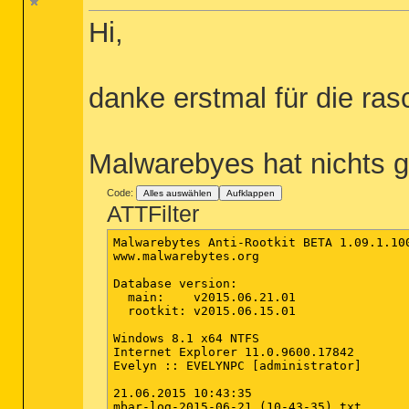
Hi,
danke erstmal für die rasc
Malwarebyes hat nichts g
Code:
Alles auswählen
Aufklappen
ATTFilter
Malwarebytes Anti-Rootkit BETA 1.09.1.100
www.malwarebytes.org

Database version:

  main:    v2015.06.21.01

  rootkit: v2015.06.15.01

Windows 8.1 x64 NTFS

Internet Explorer 11.0.9600.17842

Evelyn :: EVELYNPC [administrator]

21.06.2015 10:43:35

mbar-log-2015-06-21 (10-43-35).txt
