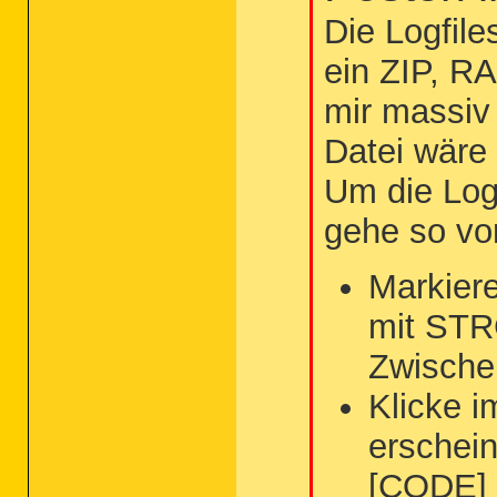
Die Logfil
ein ZIP, R
mir massiv 
Datei wäre
Um die Log
gehe so vo
Markiere
mit STR
Zwische
Klicke i
erschei
[CODE] 