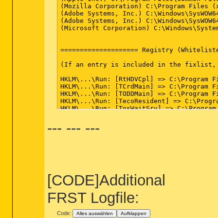
(Mozilla Corporation) C:\Program Files (x
(Adobe Systems, Inc.) C:\Windows\SysWOW6
(Adobe Systems, Inc.) C:\Windows\SysWOW6
(Microsoft Corporation) C:\Windows\System
==================== Registry (Whiteliste
(If an entry is included in the fixlist,
HKLM\...\Run: [RtHDVCpl] => C:\Program F
HKLM\...\Run: [TCrdMain] => C:\Program F
HKLM\...\Run: [TODDMain] => C:\Program F
HKLM\...\Run: [TecoResident] => C:\Progr
HKLM\...\Run: [TosWaitSrv] => C:\Program
HKLM\...\Run: [SRS Premium Sound HD] => 
--- --- ---
HKLM\...\Run: [SynTPEnh] => C:\Program F
HKLM\...\Run: [Logitech Download Assista
HKLM\...\Run: [iTunesHelper] => C:\Progr
HKLM-x32\...\Run: [Intel AppUp(SM) cente
HKLM-x32\...\Run: [TPUReg(x86)] => "C:\P
HKLM-x32\...\Run: [TPUReg] => C:\Program
Winlogon\Notify\igfxcui: C:\WINDOWS\syste
HKU\S-1-5-21-4282029344-313294549-215318
[CODE]Additional
ShellIconOverlayIdentifiers-x32: [ SkyDr
ShellIconOverlayIdentifiers-x32: [ SkyDr
FRST Logfile:
ShellIconOverlayIdentifiers-x32: [ SkyDr
==================== Internet (Whiteliste
Code:
Alles auswählen
Aufklappen