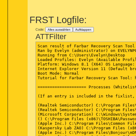
FRST Logfile:
Code:
Alles auswählen
Aufklappen
ATTFilter
Scan result of Farbar Recovery Scan Tool 
Ran by Evelyn (administrator) on EVELYNPC
Running from C:\Users\Evelyn\Desktop

Loaded Profiles: Evelyn (Available Profil
Platform: Windows 8.1 (X64) OS Language: 
Internet Explorer Version 11 (Default bro
Boot Mode: Normal

Tutorial for Farbar Recovery Scan Tool: 
==================== Processes (Whitelist
(If an entry is included in the fixlist,
(Realtek Semiconductor) C:\Program Files\
(Realtek Semiconductor) C:\Program Files\
(Microsoft Corporation) C:\Windows\System
() C:\Program Files (x86)\TOSHIBA\Passwor
(Apple Inc.) C:\Program Files\Common Fil
(Kaspersky Lab ZAO) C:\Program Files (x8
(Apple Inc.) C:\Program Files\Bonjour\mDN