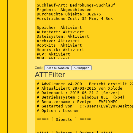
Suchlauf-Art: Bedrohungs-Suchlauf

Ergebnis: Abgeschlossen

Durchsuchte Objekte: 362675

Verstrichene Zeit: 32 Min, 4 Sek

Speicher: Aktiviert

Autostart: Aktiviert

Dateisystem: Aktiviert

Archive: Aktiviert

Rootkits: Aktiviert

Heuristik: Aktiviert

PUP: Aktiviert

PUM: Aktiviert

Prozesse: 0

Code:
Alles auswählen
Aufklappen
(Keine schädliche Elemente gefunden)

ATTFilter
Module: 0

# AdwCleaner v4.200 - Bericht erstellt 22
(Keine schädliche Elemente gefunden)

# Aktualisiert 29/03/2015 von Xplode

# Datenbank : 2015-06-21.2 [Server]

Registrierungsschlüssel: 0

# Betriebssystem : Windows 8.1  (x64)

(Keine schädliche Elemente gefunden)

# Benutzername : Evelyn - EVELYNPC

# Gestarted von : C:\Users\Evelyn\Desktop
Registrierungswerte: 0

# Option : Löschen

(Keine schädliche Elemente gefunden)

***** [ Dienste ] *****

Registrierungsdaten: 0

(Keine schädliche Elemente gefunden)

***** [ Dateien / Ordner ] *****
