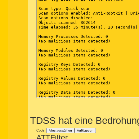
Scan type: Quick scan

Scan options enabled: Anti-Rootkit | Dri
Scan options disabled: 

Objects scanned: 362614

Time elapsed: 35 minute(s), 20 second(s)

Memory Processes Detected: 0

(No malicious items detected)

Memory Modules Detected: 0

(No malicious items detected)

Registry Keys Detected: 0

(No malicious items detected)

Registry Values Detected: 0

(No malicious items detected)

Registry Data Items Detected: 0

(No malicious items detected)

Folders Detected: 0

(No malicious items detected)

TDSS hat eine Bedrohun
Files Detected: 0

(No malicious items detected)

Code:
Alles auswählen
Aufklappen
Physical Sectors Detected: 0

ATTFilter
(No malicious items detected)
