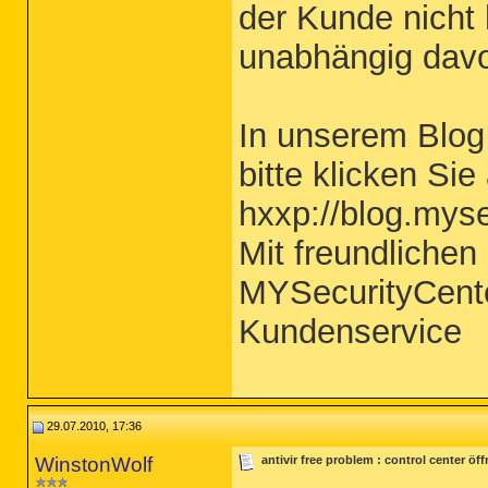
der Kunde nicht 
unabhängig dav
In unserem Blog
bitte klicken Sie
hxxp://blog.mys
Mit freundliche
MYSecurityCent
Kundenservice
29.07.2010, 17:36
WinstonWolf
antivir free problem : control center öf