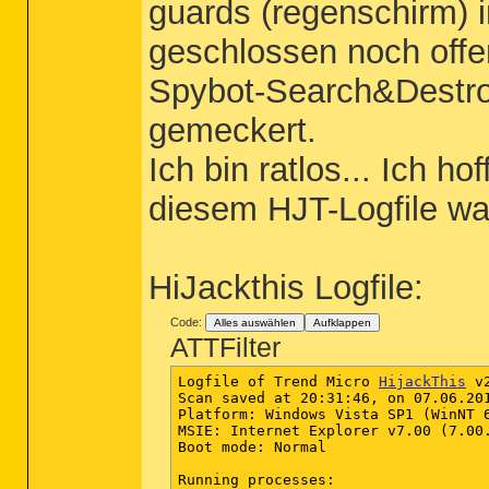
guards (regenschirm) i
geschlossen noch offe
Spybot-Search&Destroy 
gemeckert.
Ich bin ratlos... Ich h
diesem HJT-Logfile wa
HiJackthis Logfile:
Code:
Alles auswählen
Aufklappen
ATTFilter
Logfile of Trend Micro 
HijackThis
 v2.0.4
Scan saved at 20:31:46, on 07.06.2010
Platform: Windows Vista SP1 (WinNT 6.00.1905)
MSIE: Internet Explorer v7.00 (7.00.6001.18444)
Boot mode: Normal

Running processes:
C:\Program Files (x86)\Hewlett-Packard\TouchSmart\Media\TSMAgent.exe
C:\Program Files (x86)\Hewlett-Packard\TouchSmart\Media\Kernel\CLML\CLMLSvc.exe
C:\Program Files (x86)\Hewlett-Packard\HP Quick Launch Buttons\QLBCTRL.exe
C:\Program Files (x86)\Java\jre1.6.0_07\bin\jusched.exe
C:\Program Files (x86)\Hp\HP Software Update\hpwuSchd2.exe
C:\Program Files (x86)\DivX\DivX Update\DivXUpdate.exe
C:\Program Files (x86)\Mozilla Firefox\firefox.exe
C:\Users\***\Downloads\HiJackThis204.exe

R1 - HKCU\Software\Microsoft\Internet Explorer\Main,Default_Page_URL = hxxp://ie.redirect.hp.com/svs/rdr?TYPE=3&tp=iehome&locale=de_de&c=91&bd=Pavilion&pf=cnnb
R1 - HKCU\Software\Microsoft\Internet Explorer\Main,Search Page = hxxp://go.microsoft.com/fwlink/?LinkId=54896
R0 - HKCU\Software\Microsoft\Internet Explorer\Main,Start Page = hxxp://search.conduit.com?SearchSource=10&ctid=CT2319825
R1 - HKLM\Software\Microsoft\Internet Explorer\Main,Default_Page_URL = hxxp://ie.redirect.hp.com/svs/rdr?TYPE=3&tp=iehome&locale=de_de&c=91&bd=Pavilion&pf=cnnb
R1 - HKLM\Software\Microsoft\Internet Explorer\Main,Default_Search_URL = hxxp://go.microsoft.com/fwlink/?LinkId=54896
R1 - HKLM\Software\Microsoft\Internet Explorer\Main,Search Page = hxxp://go.microsoft.com/fwlink/?LinkId=54896
R0 - HKLM\Software\Microsoft\Internet Explorer\Main,Start Page = hxxp://ie.redirect.hp.com/svs/rdr?TYPE=3&tp=iehome&locale=de_de&c=91&bd=Pavilion&pf=cnnb
R0 - HKLM\Software\Microsoft\Internet Explorer\Search,SearchAssistant = 
R0 - HKLM\Software\Microsoft\Internet Explorer\Search,CustomizeSearch = 
R1 - HKCU\Software\Microsoft\Windows\CurrentVersion\Internet Settings,ProxyServer = http=216.218.211.56:80
R0 - HKCU\Software\Microsoft\Internet Explorer\Toolbar,LinksFolderName = 
R3 - URLSearchHook: (no name) - {00000000-6E41-4FD3-8538-502F5495E5FC} - (no file)
R3 - URLSearchHook: Winload Toolbar - {40c3cc16-7269-4b32-9531-17f2950fb06f} - C:\Program Files (x86)\Winload\tbWinl.dll
F2 - REG:system.ini: UserInit=userinit.exe
O2 - BHO: SparweltGutscheinAlarm.Sparwelt_Gutschein_Tool - {10945114-b19f-4614-8450-b25e444a1020} - mscoree.dll (file missing)
O2 - BHO: AcroIEHelperStub - {18DF081C-E8AD-4283-A596-FA578C2EBDC3} - C:\Program Files (x86)\Common Files\Adobe\Acrobat\ActiveX\AcroIEHelperShim.dll
O2 - BHO: Winload Toolbar - {40c3cc16-7269-4b32-9531-17f2950fb06f} - C:\Program Files (x86)\Winload\tbWinl.dll
O2 - BHO: Spybot-S&D IE Protection - {53707962-6F74-2D53-2644-206D7942484F} - C:\PROGRA~2\SPYBOT~1\SDHelper.dll
O2 - BHO: Symantec NCO BHO - {602ADB0E-4AFF-4217-8AA1-95DAC4DFA408} - C:\Program Files (x86)\Norton Internet Security\Engine\16.0.0.125\coIEPlg.dll
O2 - BHO: Symantec Intrusion Prevention - {6D53EC84-6AAE-4787-AEEE-F4628F01010C} - C:\Program Files (x86)\Norton Internet Security\Engine\16.0.0.125\IPSBHO.DLL
O2 - BHO: SSVHelper Class - {761497BB-D6F0-462C-B6EB-D4DAF1D92D43} - C:\Program Files (x86)\Java\jre1.6.0_07\bin\ssv.dll
O2 - BHO: (no name) - {7E853D72-626A-48EC-A868-BA8D5E23E045} - (no file)
O3 - Toolbar: Norton Toolbar - {7FEBEFE3-6B19-4349-98D2-FFB09D4B49CA} - C:\Program Files (x86)\Norton Internet Security\Engine\16.0.0.125\coIEPlg.dll
O3 - Toolbar: Winload Toolbar - {40c3cc16-7269-4b32-9531-17f2950fb06f} - C:\Program Files (x86)\Winload\tbWinl.dll
O4 - HKLM\..\Run: [StartCCC] "C:\Program Files (x86)\ATI Technologies\ATI.ACE\Core-Static\CLIStart.exe" MSRun
O4 - HKLM\..\Run: [TSMAgent] "C:\Program Files (x86)\Hewlett-Packard\TouchSmart\Media\TSMAgent.exe"
O4 - HKLM\..\Run: [CLMLServer for HP TouchSmart] "C:\Program Files (x86)\Hewlett-Packard\TouchSmart