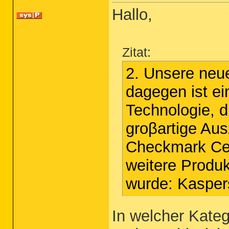
Hallo,
Zitat:
2. Unsere neu
dagegen ist ei
Technologie, d
groβartige Au
Checkmark Cert
weitere Produ
wurde: Kasper
In welcher Kateg