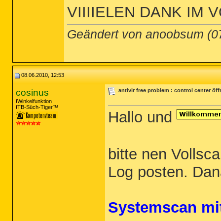
VIIIIELEN DANK IM 
Geändert von anoobsum (0
08.06.2010, 12:53
cosinus
antivir free problem : control center öf
Winkelfunktion
TB-Süch-Tiger™
Hallo und
bitte nen Vollsc
Log posten. Da
Systemscan mi