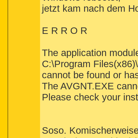
jetzt kam nach dem Ho
E R R O R
The application modul
C:\Program Files(x86)\
cannot be found or ha
The AVGNT.EXE cannot
Please check your insta
Soso. Komischerweise 