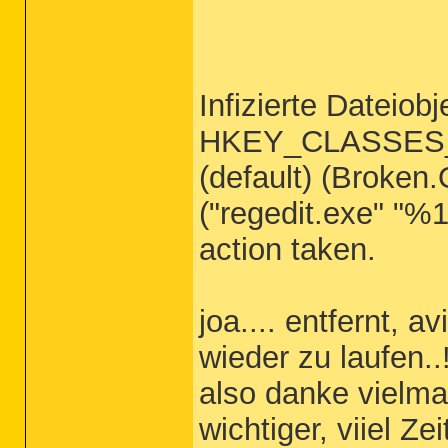
Infizierte Dateiob
HKEY_CLASSES_R
(default) (Broke
("regedit.exe" "%
action taken.
joa.... entfernt, av
wieder zu laufen..
also danke vielma
wichtiger, viiel Ze