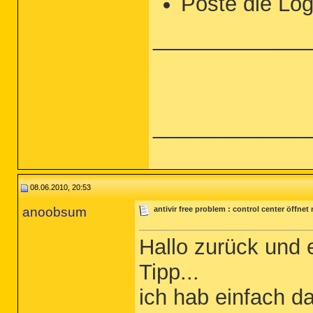
Poste die Logf
_____________
_____________
08.06.2010, 20:53
anoobsum
antivir free problem : control center öffnet
Hallo zurück und e
Tipp...
ich hab einfach d