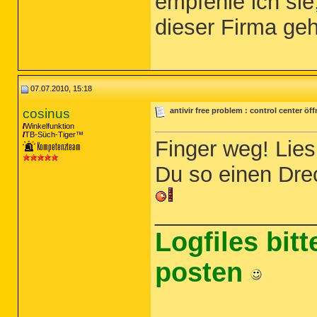
empfehle ich si
dieser Firma geh
07.07.2010, 15:18
cosinus
antivir free problem : control center öf
Winkelfunktion
TB-Süch-Tiger™
Finger weg! Lies
Du so einen Dre
_____________
Logfiles bit
posten