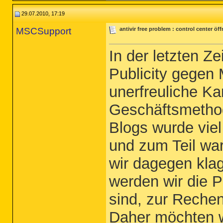
29.07.2010, 17:19
MSCSupport
antivir free problem : control center öf
In der letzten Z
Publicity gegen
unerfreuliche K
Geschäftsmethod
Blogs wurde vie
und zum Teil wa
wir dagegen klag
werden wir die P
sind, zur Rechen
Daher möchten wi