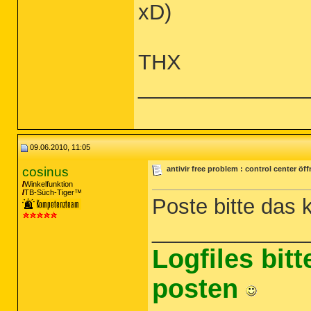
xD)
THX
______________
09.06.2010, 11:05
cosinus
antivir free problem : control center öf
Winkelfunktion
TB-Süch-Tiger™
Poste bitte das k
_____________
Logfiles bit
posten