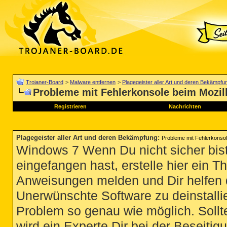
Trojaner-Board
>
Malware entfernen
>
Plagegeister aller Art und deren Bekämpfu
Probleme mit Fehlerkonsole beim Mozill
Registrieren
Nachrichten
Plagegeister aller Art und deren Bekämpfung
:
Probleme mit Fehlerkonsole
Windows 7 Wenn Du nicht sicher bist
eingefangen hast, erstelle hier ein T
Anweisungen melden und Dir helfen 
Unerwünschte Software zu deinstallie
Problem so genau wie möglich. Sollte
wird ein Experte Dir bei der Beseitigu