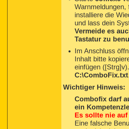
Warnmeldungen, fü
installiere die Wi
und lass dein Sy
Vermeide es auc
Tastatur zu benu
Im Anschluss öffn
Inhalt bitte kopier
einfügen ([Strg]v)
C:\ComboFix.txt
Wichtiger Hinweis:
Combofix darf a
ein Kompetenzle
Es sollte nie au
Eine falsche Ben