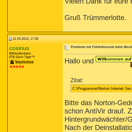
Vielen Dank für eure H
Gruß Trümmerlotte.
21.03.2010, 17:38
cosinus
Probleme mit Fehlerkonsole beim Mozill
Winkelfunktion
TB-Süch-Tiger™
Hallo und
Zitat:
C:\Programme\Norton Internet Secu
Bitte das Norton-Gedö
schon AntiVir drauf. 
Hintergrundwächter/Gu
Nach der Deinstallati