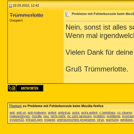
22.03.2010, 12:42
Trümmerlotte
Probleme mit Fehlerkonsole beim Mozill
Gesperrt
Nein, sonst ist alles 
Wenn mal irgendwelch
Vielen Dank für deine 
Gruß Trümmerlotte.
Themen
zu Probleme mit Fehlerkonsole beim Mozilla firefox
anti
,
anti vir
,
anti-malware
,
antivir
,
antivirus
,
avira
,
avira antivir
,
c:\windows
,
cc cleaner
,
malwarebytes
,
mozilla
,
neu
,
nicht mehr
,
pc sehr langsam
,
problem
,
probleme
,
progra
system32
,
tr/trash.gen
,
trojaner
,
unerwünschtes programm
,
virus
,
warnung
,
windows