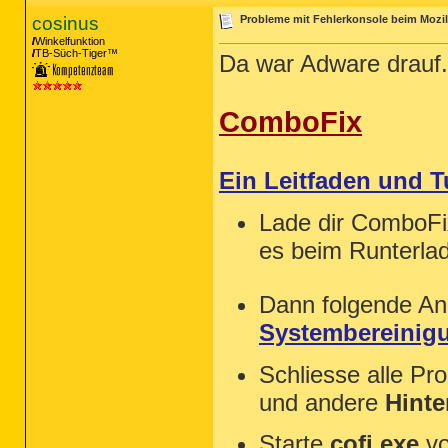
cosinus
Probleme mit Fehlerkonsole beim Mozill
Winkelfunktion
TB-Süch-Tiger™
Da war Adware drauf
ComboFix
Ein Leitfaden und 
Lade dir ComboF
es beim Runterla
Dann folgende An
Systembereinig
Schliesse alle Pr
und andere
Hint
Starte
cofi.exe
vo