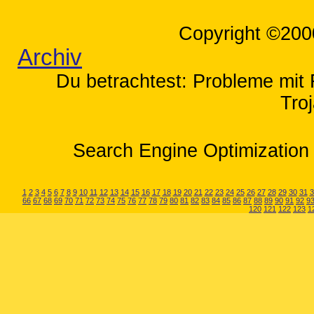
Copyright ©200
Archiv
Du betrachtest: Probleme mit F
Tro
Search Engine Optimization 
1
2
3
4
5
6
7
8
9
10
11
12
13
14
15
16
17
18
19
20
21
22
23
24
25
26
27
28
29
30
31
3
66
67
68
69
70
71
72
73
74
75
76
77
78
79
80
81
82
83
84
85
86
87
88
89
90
91
92
9
120
121
122
123
1