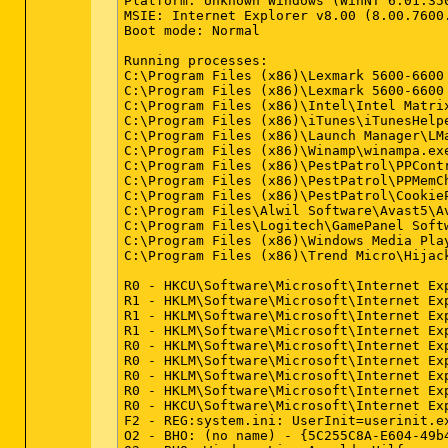
Platform: Unknown Windows (WinNT 6.01.350
MSIE: Internet Explorer v8.00 (8.00.7600.
Boot mode: Normal

Running processes:

C:\Program Files (x86)\Lexmark 5600-6600 
C:\Program Files (x86)\Lexmark 5600-6600 
C:\Program Files (x86)\Intel\Intel Matrix
C:\Program Files (x86)\iTunes\iTunesHelpe
C:\Program Files (x86)\Launch Manager\LMa
C:\Program Files (x86)\Winamp\winampa.exe
C:\Program Files (x86)\PestPatrol\PPContr
C:\Program Files (x86)\PestPatrol\PPMemCh
C:\Program Files (x86)\PestPatrol\CookieP
C:\Program Files\Alwil Software\Avast5\Av
C:\Program Files\Logitech\GamePanel Softw
C:\Program Files (x86)\Windows Media Play
C:\Program Files (x86)\Trend Micro\Hijack
R0 - HKCU\Software\Microsoft\Internet Ex
R1 - HKLM\Software\Microsoft\Internet Ex
R1 - HKLM\Software\Microsoft\Internet Ex
R1 - HKLM\Software\Microsoft\Internet Ex
R0 - HKLM\Software\Microsoft\Internet Ex
R0 - HKLM\Software\Microsoft\Internet Exp
R0 - HKLM\Software\Microsoft\Internet Exp
R0 - HKLM\Software\Microsoft\Internet Ex
R0 - HKCU\Software\Microsoft\Internet Exp
F2 - REG:system.ini: UserInit=userinit.ex
O2 - BHO: (no name) - {5C255C8A-E604-49b4