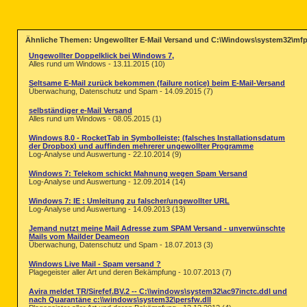
Ähnliche Themen: Ungewollter E-Mail Versand und C:\Windows\system32\mfpl
Ungewollter Doppelklick bei Windows 7,
Alles rund um Windows - 13.11.2015 (10)
Seltsame E-Mail zurück bekommen (failure notice) beim E-Mail-Versand
Überwachung, Datenschutz und Spam - 14.09.2015 (7)
selbständiger e-Mail Versand
Alles rund um Windows - 08.05.2015 (1)
Windows 8.0 - RocketTab in Symbolleiste; (falsches Installationsdatum
der Dropbox) und auffinden mehrerer ungewollter Programme
Log-Analyse und Auswertung - 22.10.2014 (9)
Windows 7: Telekom schickt Mahnung wegen Spam Versand
Log-Analyse und Auswertung - 12.09.2014 (14)
Windows 7: IE : Umleitung zu falscher/ungewollter URL
Log-Analyse und Auswertung - 14.09.2013 (13)
Jemand nutzt meine Mail Adresse zum SPAM Versand - unverwünschte
Mails vom Mailder Deameon
Überwachung, Datenschutz und Spam - 18.07.2013 (3)
Windows Live Mail - Spam versand ?
Plagegeister aller Art und deren Bekämpfung - 10.07.2013 (7)
Avira meldet TR/Sirefef.BV.2 -- C:\\windows\system32\ac97inctc.ddl und
nach Quarantäne c:\\windows\system32\persfw.dll