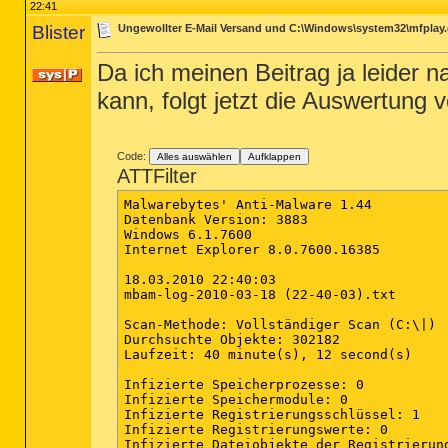
O23 - Service: FLEXnet Licensing Service
22:41
O23 - Service: FLEXnet Licensing Service
Blister
Ungewollter E-Mail Versand und C:\Windows\system32\mfplay.
O23 - Service: Intel(R) Matrix Storage E
O23 - Service: iPod-Dienst (iPod Service
O23 - Service: @keyiso.dll,-100 (KeyIso)
Da ich meinen Beitrag ja leider n
O23 - Service: lxdu_device -   - C:\Windo
kann, folgt jetzt die Auswertung
O23 - Service: @comres.dll,-2797 (MSDTC)
O23 - Service: MySQL - Unknown owner - C:
O23 - Service: @%SystemRoot%\System32\ne
O23 - Service: NVIDIA Display Driver Ser
O23 - Service: @%systemroot%\system32\ps
Code:
Alles auswählen
Aufklappen
O23 - Service: @%systemroot%\system32\Lo
ATTFilter
O23 - Service: @%SystemRoot%\system32\sa
O23 - Service: @%SystemRoot%\system32\sn
Malwarebytes' Anti-Malware 1.44

O23 - Service: @%systemroot%\system32\sp
Datenbank Version: 3883

O23 - Service: @%SystemRoot%\system32\sp
Windows 6.1.7600

O23 - Service: Steam Client Service - Va
Internet Explorer 8.0.7600.16385

O23 - Service: TeamViewer 5 (TeamViewer5
O23 - Service: @%SystemRoot%\system32\ui
18.03.2010 22:40:03

O23 - Service: @%SystemRoot%\system32\va
mbam-log-2010-03-18 (22-40-03).txt

O23 - Service: @%SystemRoot%\system32\vd
O23 - Service: @%systemroot%\system32\vs
Scan-Methode: Vollständiger Scan (C:\|)

O23 - Service: @%systemroot%\system32\wb
Durchsuchte Objekte: 302182

O23 - Service: @%Systemroot%\system32\wb
Laufzeit: 40 minute(s), 12 second(s)

O23 - Service: @%PROGRAMFILES%\Windows M
Infizierte Speicherprozesse: 0

--

Infizierte Speichermodule: 0

End of file - 8314 bytes

Infizierte Registrierungsschlüssel: 1

Infizierte Registrierungswerte: 0

Infizierte Dateiobjekte der Registrierung