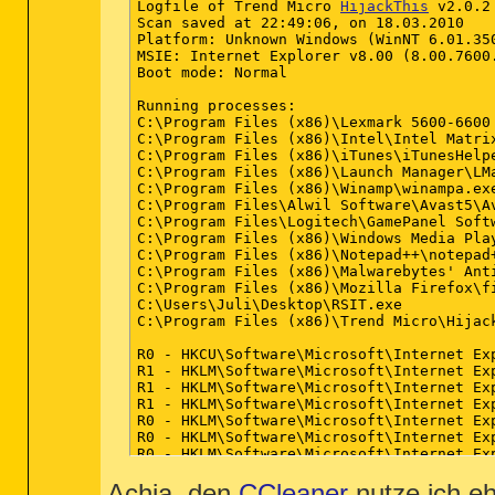
Logfile of Trend Micro 
HijackThis
 v2.0.2

Scan saved at 22:49:06, on 18.03.2010

Platform: Unknown Windows (WinNT 6.01.350
MSIE: Internet Explorer v8.00 (8.00.7600.
Boot mode: Normal

Running processes:

C:\Program Files (x86)\Lexmark 5600-6600 
C:\Program Files (x86)\Intel\Intel Matrix
C:\Program Files (x86)\iTunes\iTunesHelpe
C:\Program Files (x86)\Launch Manager\LMa
C:\Program Files (x86)\Winamp\winampa.exe
C:\Program Files\Alwil Software\Avast5\Av
C:\Program Files\Logitech\GamePanel Softw
C:\Program Files (x86)\Windows Media Play
C:\Program Files (x86)\Notepad++\notepad+
C:\Program Files (x86)\Malwarebytes' Anti
C:\Program Files (x86)\Mozilla Firefox\fi
C:\Users\Juli\Desktop\RSIT.exe

C:\Program Files (x86)\Trend Micro\Hijack
R0 - HKCU\Software\Microsoft\Internet Ex
R1 - HKLM\Software\Microsoft\Internet Ex
R1 - HKLM\Software\Microsoft\Internet Ex
R1 - HKLM\Software\Microsoft\Internet Ex
R0 - HKLM\Software\Microsoft\Internet Ex
R0 - HKLM\Software\Microsoft\Internet Exp
R0 - HKLM\Software\Microsoft\Internet Exp
R0 - HKLM\Software\Microsoft\Internet Ex
Achja, den
R0 - HKCU\Software\Microsoft\Internet Exp
CCleaner
nutze ich e