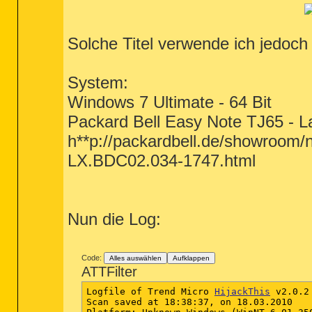
Solche Titel verwende ich jedoch 
System:
Windows 7 Ultimate - 64 Bit
Packard Bell Easy Note TJ65 - L
h**p://packardbell.de/showroom/n
LX.BDC02.034-1747.html
Nun die Log:
Code:
Alles auswählen
Aufklappen
ATTFilter
Logfile of Trend Micro 
HijackThis
 v2.0.2

Scan saved at 18:38:37, on 18.03.2010
