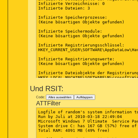
Infizierte Verzeichnisse: 0

Infizierte Dateien: 3

Infizierte Speicherprozesse:

(Keine bösartigen Objekte gefunden)

Infizierte Speichermodule:

(Keine bösartigen Objekte gefunden)

Infizierte Registrierungsschlüssel:

HKEY_CURRENT_USER\SOFTWARE\AppDataLow\Ha
Infizierte Registrierungswerte:

(Keine bösartigen Objekte gefunden)

Infizierte Dateiobjekte der Registrierung
HKEY_LOCAL_MACHINE\SOFTWARE\Microsoft\Wi
Und RSIT:
Infizierte Verzeichnisse:

(Keine bösartigen Objekte gefunden)

Code:
Alles auswählen
Aufklappen
Infizierte Dateien:

ATTFilter
C:\Program Files (x86)\Adobe Photoshop C
C:\Program Files (x86)\Adobe Photoshop C
Logfile of random's system information to
C:\Users\Juli\AppData\Roaming\Desktopico
Run by Juli at 2010-03-18 22:49:04

Microsoft Windows 7 Ultimate  Service Pac
System drive C: has 167 GB (57%) free of 
Total RAM: 4091 MB (49% free)
