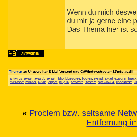
Wenn du mich desweg
du mir ja gerne eine 
Das Thema hier ist so
Themen
zu Ungewollter E-Mail Versand und C:\Windows\system32\mfplay.dll
antivirus
,
avast
,
avast 5
,
avast!
,
bho
,
bluescree
,
booten
,
e-mail
,
excel
,
explorer
,
hijack
microsoft
,
monitor
,
nvidia
,
object
,
plug-in
,
software
,
system
,
syswow64
,
unbemerkt
,
vi
«
Problem bzw. seltsame Netwe
Entfernung i