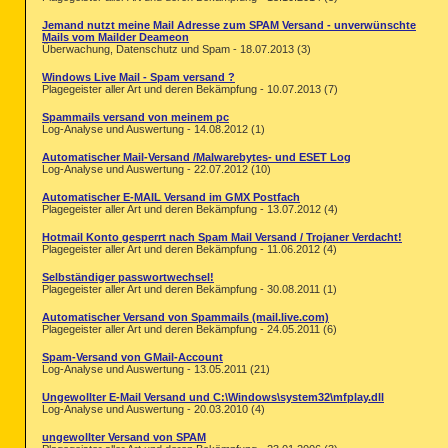
Jemand nutzt meine Mail Adresse zum SPAM Versand - unverwünschte
Mails vom Mailder Deameon
Überwachung, Datenschutz und Spam - 18.07.2013 (3)
Windows Live Mail - Spam versand ?
Plagegeister aller Art und deren Bekämpfung - 10.07.2013 (7)
Spammails versand von meinem pc
Log-Analyse und Auswertung - 14.08.2012 (1)
Automatischer Mail-Versand /Malwarebytes- und ESET Log
Log-Analyse und Auswertung - 22.07.2012 (10)
Automatischer E-MAIL Versand im GMX Postfach
Plagegeister aller Art und deren Bekämpfung - 13.07.2012 (4)
Hotmail Konto gesperrt nach Spam Mail Versand / Trojaner Verdacht!
Plagegeister aller Art und deren Bekämpfung - 11.06.2012 (4)
Selbständiger passwortwechsel!
Plagegeister aller Art und deren Bekämpfung - 30.08.2011 (1)
Automatischer Versand von Spammails (mail.live.com)
Plagegeister aller Art und deren Bekämpfung - 24.05.2011 (6)
Spam-Versand von GMail-Account
Log-Analyse und Auswertung - 13.05.2011 (21)
Ungewollter E-Mail Versand und C:\Windows\system32\mfplay.dll
Log-Analyse und Auswertung - 20.03.2010 (4)
ungewollter Versand von SPAM