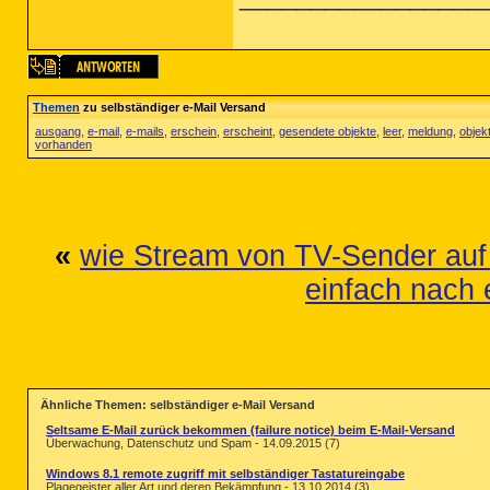
Themen
zu selbständiger e-Mail Versand
ausgang
,
e-mail
,
e-mails
,
erschein
,
erscheint
,
gesendete objekte
,
leer
,
meldung
,
objek
vorhanden
«
wie Stream von TV-Sender auf 
einfach nach 
Ähnliche Themen: selbständiger e-Mail Versand
Seltsame E-Mail zurück bekommen (failure notice) beim E-Mail-Versand
Überwachung, Datenschutz und Spam - 14.09.2015 (7)
Windows 8.1 remote zugriff mit selbständiger Tastatureingabe
Plagegeister aller Art und deren Bekämpfung - 13.10.2014 (3)