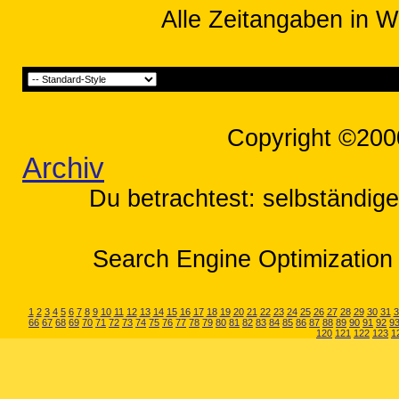
Alle Zeitangaben in W
Copyright ©200
Archiv
Du betrachtest: selbständige
Search Engine Optimization 
1
2
3
4
5
6
7
8
9
10
11
12
13
14
15
16
17
18
19
20
21
22
23
24
25
26
27
28
29
30
31
3
66
67
68
69
70
71
72
73
74
75
76
77
78
79
80
81
82
83
84
85
86
87
88
89
90
91
92
9
120
121
122
123
1