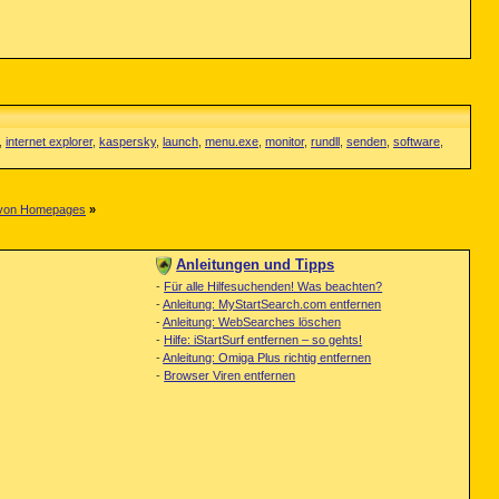
,
internet explorer
,
kaspersky
,
launch
,
menu.exe
,
monitor
,
rundll
,
senden
,
software
,
g von Homepages
»
Anleitungen und Tipps
-
Für alle Hilfesuchenden! Was beachten?
-
Anleitung: MyStartSearch.com entfernen
-
Anleitung: WebSearches löschen
-
Hilfe: iStartSurf entfernen – so gehts!
-
Anleitung: Omiga Plus richtig entfernen
-
Browser Viren entfernen