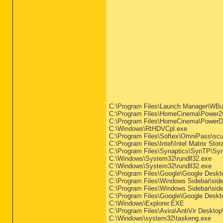
C:\Program Files\Launch Manager\WBu
C:\Program Files\HomeCinema\Power
C:\Program Files\HomeCinema\Power
C:\Windows\RtHDVCpl.exe
C:\Program Files\Softex\OmniPass\sc
C:\Program Files\Intel\Intel Matrix Sto
C:\Program Files\Synaptics\SynTP\S
C:\Windows\System32\rundll32.exe
C:\Windows\System32\rundll32.exe
C:\Program Files\Google\Google Desk
C:\Program Files\Windows Sidebar\side
C:\Program Files\Windows Sidebar\side
C:\Program Files\Google\Google Desk
C:\Windows\Explorer.EXE
C:\Program Files\Avira\AntiVir Desktop
C:\Windows\system32\taskeng.exe