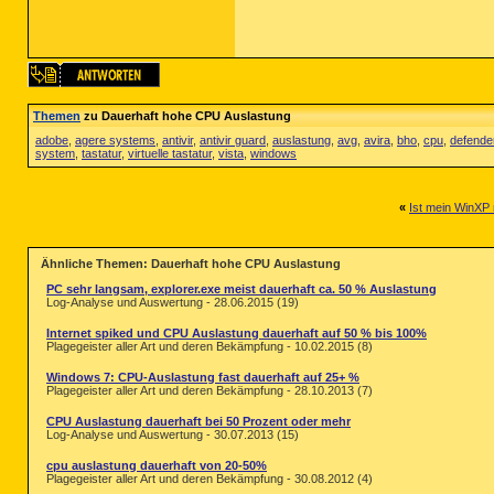
Themen
zu Dauerhaft hohe CPU Auslastung
adobe
,
agere systems
,
antivir
,
antivir guard
,
auslastung
,
avg
,
avira
,
bho
,
cpu
,
defende
system
,
tastatur
,
virtuelle tastatur
,
vista
,
windows
«
Ist mein WinXP 
Ähnliche Themen: Dauerhaft hohe CPU Auslastung
PC sehr langsam, explorer.exe meist dauerhaft ca. 50 % Auslastung
Log-Analyse und Auswertung - 28.06.2015 (19)
Internet spiked und CPU Auslastung dauerhaft auf 50 % bis 100%
Plagegeister aller Art und deren Bekämpfung - 10.02.2015 (8)
Windows 7: CPU-Auslastung fast dauerhaft auf 25+ %
Plagegeister aller Art und deren Bekämpfung - 28.10.2013 (7)
CPU Auslastung dauerhaft bei 50 Prozent oder mehr
Log-Analyse und Auswertung - 30.07.2013 (15)
cpu auslastung dauerhaft von 20-50%
Plagegeister aller Art und deren Bekämpfung - 30.08.2012 (4)