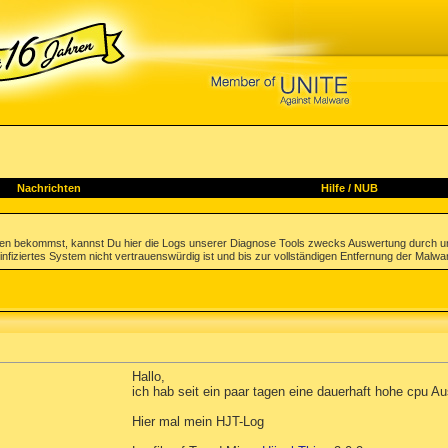
Nachrichten
Hilfe
/
NUB
gen bekommst, kannst Du hier die Logs unserer Diagnose Tools zwecks Auswertung durch u
infiziertes System nicht vertrauenswürdig ist und bis zur vollständigen Entfernung der Malwa
Hallo,
ich hab seit ein paar tagen eine dauerhaft hohe cpu 
Hier mal mein HJT-Log