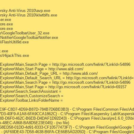
rsky Anti-Virus 2010\avp.exe
sky Anti-Virus 2010\klwtblfs.exe
ser.exe
lore.exe
lore.exe
ar\GoogleToolbarUser_32.exe
otifier\GoogleToolbarNotifier.exe
FlashUtil9d.exe
t.exe
is\HijackThis.exe
 Explorer\Main,Search Page = http://go.microsoft.com/fwlink/?LinkId=54896
Explorer\Main,Start Page = http://www.aldi.com/
 Explorer\Main,Default_Page_URL = http://www.aldi.com/
 Explorer\Main,Default_Search_URL = http://go.microsoft.com/fwlink/?LinkId
 Explorer\Main,Search Page = http://go.microsoft.com/fwlink/?LinkId=54896
Explorer\Main,Start Page = http://go.microsoft.com/fwlink/?LinkId=69157
 Explorer\Search,SearchAssistant =
t Explorer\Search,CustomizeSearch =
 Explorer\Toolbar,LinksFolderName =
E9F-C8D7-4D59-B87D-784B7D6BE0B3} - C:\Program Files\Common Files\Adob
3-40F9-A1A8-6FA9CCA1862C} - C:\Program Files\Kaspersky Lab\Kaspersky A
B-D6F0-462C-B6EB-D4DAF1D92D43} - C:\Program Files\Java\jre1.6.0_03\bin
A-48EC-A868-BA8D5E23E045} - (no file)
A58ED58-01DD-4d91-8333-CF10577473F7} - C:\Program Files\Google\Google T
O - {AF69DE43-7D58-4638-B6FA-CE66B5AD205D} - C:\Program Files\Google\Goo