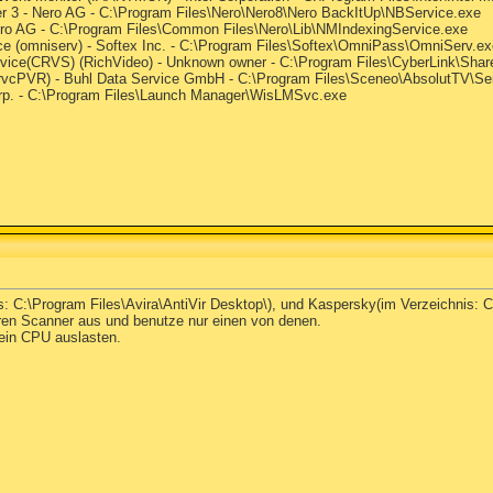
r 3 - Nero AG - C:\Program Files\Nero\Nero8\Nero BackItUp\NBService.exe
ero AG - C:\Program Files\Common Files\Nero\Lib\NMIndexingService.exe
e (omniserv) - Softex Inc. - C:\Program Files\Softex\OmniPass\OmniServ.ex
rvice(CRVS) (RichVideo) - Unknown owner - C:\Program Files\CyberLink\Shar
srvcPVR) - Buhl Data Service GmbH - C:\Program Files\Sceneo\AbsolutTV\S
rp. - C:\Program Files\Launch Manager\WisLMSvc.exe
nis: C:\Program Files\Avira\AntiVir Desktop\), und Kaspersky(im Verzeichnis:
ren Scanner aus und benutze nur einen von denen.
ein CPU auslasten.