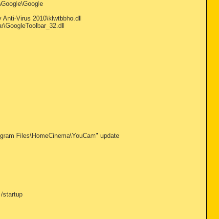
\Google\Google
Anti-Virus 2010\klwtbbho.dll
r\GoogleToolbar_32.dll
ogram Files\HomeCinema\YouCam" update
/startup