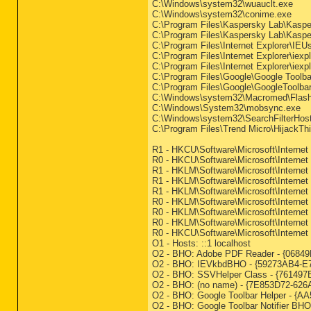
C:\Windows\system32\wuauclt.exe
C:\Windows\system32\conime.exe
C:\Program Files\Kaspersky Lab\Kaspe
C:\Program Files\Kaspersky Lab\Kasper
C:\Program Files\Internet Explorer\IEU
C:\Program Files\Internet Explorer\iexp
C:\Program Files\Internet Explorer\iexp
C:\Program Files\Google\Google Toolb
C:\Program Files\Google\GoogleToolbarN
C:\Windows\system32\Macromed\Flash\
C:\Windows\System32\mobsync.exe
C:\Windows\system32\SearchFilterHos
C:\Program Files\Trend Micro\HijackTh
R1 - HKCU\Software\Microsoft\Internet
R0 - HKCU\Software\Microsoft\Internet 
R1 - HKLM\Software\Microsoft\Internet
R1 - HKLM\Software\Microsoft\Internet
R1 - HKLM\Software\Microsoft\Internet
R0 - HKLM\Software\Microsoft\Internet 
R0 - HKLM\Software\Microsoft\Internet
R0 - HKLM\Software\Microsoft\Interne
R0 - HKCU\Software\Microsoft\Internet
O1 - Hosts: ::1 localhost
O2 - BHO: Adobe PDF Reader - {06849
O2 - BHO: IEVkbdBHO - {59273AB4-E7D
O2 - BHO: SSVHelper Class - {761497B
O2 - BHO: (no name) - {7E853D72-626
O2 - BHO: Google Toolbar Helper - {A
O2 - BHO: Google Toolbar Notifier BH