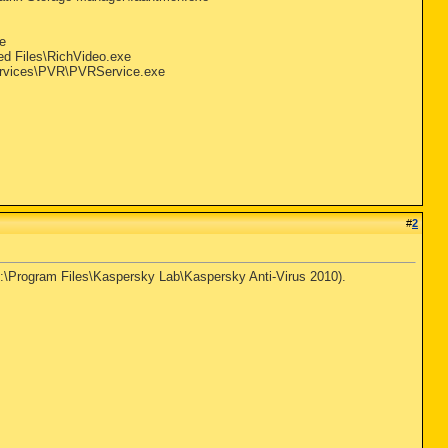
e
ed Files\RichVideo.exe
ervices\PVR\PVRService.exe
#
2
 C:\Program Files\Kaspersky Lab\Kaspersky Anti-Virus 2010).