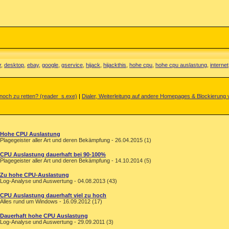
r
,
desktop
,
ebay
,
google
,
gservice
,
hijack
,
hijackthis
,
hohe cpu
,
hohe cpu auslastung
,
internet
noch zu retten? (reader_s.exe)
|
Dialer, Weiterleitung auf andere Homepages & Blockierun
Hohe CPU Auslastung
Plagegeister aller Art und deren Bekämpfung - 26.04.2015 (1)
CPU Auslastung dauerhaft bei 90-100%
Plagegeister aller Art und deren Bekämpfung - 14.10.2014 (5)
Zu hohe CPU-Auslastung
Log-Analyse und Auswertung - 04.08.2013 (43)
CPU Auslastung dauerhaft viel zu hoch
Alles rund um Windows - 16.09.2012 (17)
Dauerhaft hohe CPU Auslastung
Log-Analyse und Auswertung - 29.09.2011 (3)