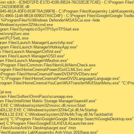
sion sdch - {C84D72FE-E17D-4195-BB24-76C02E2E7C4E} - C:\Program Files
C242193BB3E.dll
-D945-461A-83F0-819F76A199F8} - C:\Program Files\Kaspersky Lab\Kaspersky 
2B1-4965-11d4-9B18-009027A5CD4F} - C:\Program Files\Google\Google Toolba
r] %ProgramFiles%\Windows Defender\MSASCui.exe -hide
\Windows\system32\hkcmd.exe
ogram Files\Synaptics\SynTP\SynTPStart.exe
ows\vsnp2uvc.exe
ows\PLFSetL.exe
gram Files\Launch Manager\LaunchAp.exe"
ogram Files\Launch Manager\HotkeyApp.exe"
m Files\Launch Manager\CtrlVol.exe"
gram Files\Launch Manager\OSD.exe"
ram Files\Launch Manager\Wbutton.exe"
C:\Program Files\Common Files\Nero\Lib\NeroCheck.exe
\Program Files\HomeCinema\Power2Go\CLMLSvc.exe"
"C:\Program Files\HomeCinema\PowerDVD\PDVDServ.exe"
] "C:\Program Files\HomeCinema\PowerDVD\Language\Language.exe"
Program Files\HomeCinema\YouCam\MUITransfer\MUIStartMenu.exe" "C:\Pr
pl.exe
gram Files\Softex\OmniPass\scureapp.exe
m Files\Intel\Intel Matrix Storage Manager\Iaanotif.exe"
EXE C:\Windows\system32\nvsvc.dll,nvsvcStart
NDLL32.EXE C:\Windows\system32\NvCpl.dll,NvStartup
UNDLL32.EXE C:\Windows\system32\NvMcTray.dll,NvTaskbarInit
arch] "C:\Program Files\Google\Google Desktop Search\GoogleDesktop.exe" 
cher] C:\Program Files\GoogleEULA\EULALauncher.exe
Files\Avira\AntiVir Desktop\avgnt.exe" /min
iles\Kaspersky Lab\Kaspersky Anti-Virus 2010\avp.exe"