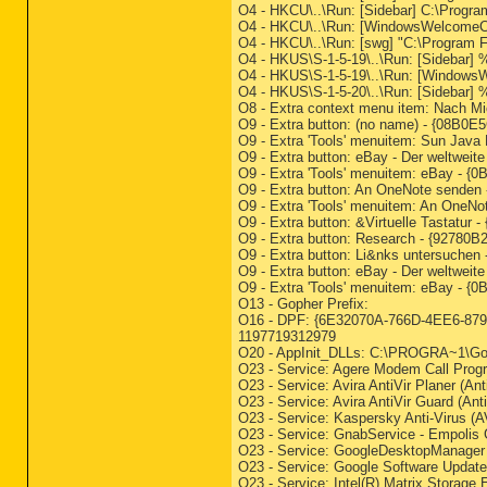
O4 - HKCU\..\Run: [Sidebar] C:\Progra
O4 - HKCU\..\Run: [WindowsWelcomeCen
O4 - HKCU\..\Run: [swg] "C:\Program Fi
O4 - HKUS\S-1-5-19\..\Run: [Sidebar
O4 - HKUS\S-1-5-19\..\Run: [WindowsW
O4 - HKUS\S-1-5-20\..\Run: [Sidebar
O8 - Extra context menu item: Nach 
O9 - Extra button: (no name) - {08B0E
O9 - Extra 'Tools' menuitem: Sun Java
O9 - Extra button: eBay - Der weltwei
O9 - Extra 'Tools' menuitem: eBay - {
O9 - Extra button: An OneNote sende
O9 - Extra 'Tools' menuitem: An One
O9 - Extra button: &Virtuelle Tastatu
O9 - Extra button: Research - {92
O9 - Extra button: Li&nks untersuche
O9 - Extra button: eBay - Der weltwei
O9 - Extra 'Tools' menuitem: eBay - {
O13 - Gopher Prefix:
O16 - DPF: {6E32070A-766D-4EE6-879C
1197719312979
O20 - AppInit_DLLs: C:\PROGRA~1
O23 - Service: Agere Modem Call Pro
O23 - Service: Avira AntiVir Planer (A
O23 - Service: Avira AntiVir Guard (An
O23 - Service: Kaspersky Anti-Virus (
O23 - Service: GnabService - Empolis G
O23 - Service: GoogleDesktopManager 
O23 - Service: Google Software Updat
O23 - Service: Intel(R) Matrix Storage