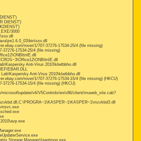
 DIENST')
ER DIENST')
RKDIENST')
L.EXE/3000
ssv.dll
a\jre1.6.0_03\bin\ssv.dll
r.ebay.com/rover/1/707-37276-17534-25/4 (file missing)
-37276-17534-25/4 (file missing)
ice12\ONBttnIE.dll
ICROS~3\Office12\ONBttnIE.dll
b\Kaspersky Anti-Virus 2010\klwtbbho.dll
\REFIEBAR.DLL
Lab\Kaspersky Anti-Virus 2010\klwtbbho.dll
er.ebay.com/rover/1/707-37276-17534-15/4 (file missing) (HKCU)
-37276-17534-15/4 (file missing) (HKCU)
icrosoftupdate/v6/V5Controls/en/x86/client/muweb_site.cab?
zvkbd.dll,C:\PROGRA~1\KASPER~1\KASPER~1\mzvkbd3.dll
rsmsvc.exe
p\sched.exe
exe
 2010\avp.exe
Manager.exe
leUpdaterService.exe
 Matrix Storage Manager\Iaantmon.exe