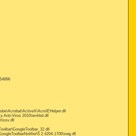
=54896
e\Acrobat\ActiveX\AcroIEHelper.dll
nti-Virus 2010\ievkbd.dll
\ssv.dll
oolbar\GoogleToolbar_32.dll
gleToolbarNotifier\5.2.4204.1700\swg.dll