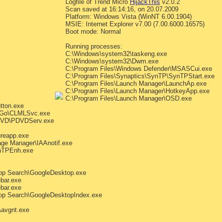
Logfile of Trend Micro
HijackThis
v2.0.2
Scan saved at 16:14:16, on 20.07.2009
Platform: Windows Vista (WinNT 6.00.1904)
MSIE: Internet Explorer v7.00 (7.00.6000.16575)
Boot mode: Normal
Running processes:
C:\Windows\system32\taskeng.exe
C:\Windows\system32\Dwm.exe
C:\Program Files\Windows Defender\MSASCui.exe
C:\Program Files\Synaptics\SynTP\SynTPStart.exe
C:\Program Files\Launch Manager\LaunchAp.exe
C:\Program Files\Launch Manager\HotkeyApp.exe
C:\Program Files\Launch Manager\OSD.exe
tton.exe
2Go\CLMLSvc.exe
DVD\PDVDServ.exe
ureapp.exe
rage Manager\IAAnotif.exe
ynTPEnh.exe
top Search\GoogleDesktop.exe
bar.exe
bar.exe
top Search\GoogleDesktopIndex.exe
\avgnt.exe