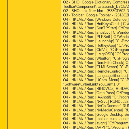
O2 - BHO: Google Dictionary Compres
Toolbar\Component\fastsearch_B7C5A
O2 - BHO: link filter bho - {E33CF602
O3 - Toolbar: Google Toolbar - {2318C
O4 - HKLM\..\Run: [Windows Defende
O4 - HKLM\..\Run: [HotKeysCmds] C:
O4 - HKLM\..\Run: [SynTPStart] C:\Pr
O4 - HKLM\..\Run: [snp2uvc] C:\Wind
O4 - HKLM\..\Run: [PLFSetL] C:\Wind
O4 - HKLM\..\Run: [LaunchAp] "C:\Pro
O4 - HKLM\..\Run: [HotkeyApp] "C:\Pr
O4 - HKLM\..\Run: [CtrlVol] "C:\Progra
O4 - HKLM\..\Run: [LMgrOSD] "C:\Pro
O4 - HKLM\..\Run: [Wbutton] "C:\Prog
O4 - HKLM\..\Run: [NeroFilterCheck] 
O4 - HKLM\..\Run: [CLMLServer] "C:
O4 - HKLM\..\Run: [RemoteControl] 
O4 - HKLM\..\Run: [LanguageShortcut
O4 - HKLM\..\Run: [UCam_Menu] "C:\
"Software\CyberLink\YouCam\1.0"
O4 - HKLM\..\Run: [RtHDVCpl] RtHDVC
O4 - HKLM\..\Run: [OmniPass] C:\Pro
O4 - HKLM\..\Run: [IAAnotif] "C:\Progra
O4 - HKLM\..\Run: [NvSvc] RUNDLL32.
O4 - HKLM\..\Run: [NvCplDaemon] RU
O4 - HKLM\..\Run: [NvMediaCenter] R
O4 - HKLM\..\Run: [Google Desktop Se
O4 - HKLM\..\Run: [toolbar_eula_laun
O4 - HKLM\..\Run: [avgnt] "C:\Program 
O4 - HKLM\..\Run: [AVP] "C:\Program F