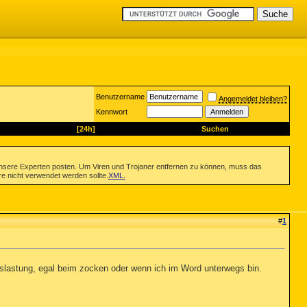
Benutzername
Angemeldet bleiben?
Kennwort
[24h]
Suchen
nsere Experten posten. Um Viren und Trojaner entfernen zu können, muss das
re nicht verwendet werden sollte.
XML
.
#
1
Auslastung, egal beim zocken oder wenn ich im Word unterwegs bin.