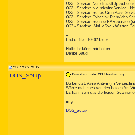
O23 - Service: Nero BackItUp Schedule
O23 - Service: NMIndexingService - N
O23 - Service: Softex OmniPass Servic
O23 - Service: Cyberlink RichVideo Se
O23 - Service: Sceneo PVR Service (
O23 - Service: WisLMSvc - Wistron Co
--
End of file - 10462 bytes
Hoffe ihr könnt mir helfen.
Danke Baudi
21.07.2009, 21:12
DOS_Setup
Dauerhaft hohe CPU Auslastung
Du benutzt: Avira Antivir (im Verzeich
Wähle mal eines von den beiden AntiVi
Es kann sein das die beiden Scanner d
mfg
DOS_Setup
__________________