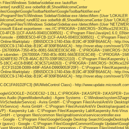
m Files\Windows Sidebar\sidebar.exe /autoRun
ter] rundll32.exe oobefldr.dll,ShowWelcomeCenter
les\Google\GoogleToolbarNotifier\GoogleToolbarNotifier.exe"
] %ProgramFiles%\Windows Sidebar\Sidebar.exe /detectMem (User 'LOKALER
elcomeCenter] rundll32.exe oobefldr.dll,ShowWelcomeCenter (User 'LOKAL
] %ProgramFiles%\Windows Sidebar\Sidebar.exe /detectMem (User 'NETZWE
Microsoft E&xel exportieren - res://C:\PROGRA~1\MICROS~3\Office12\EXCE
5C0-4FCB-11CF-AAA5-00401C608501} - C:\Program Files\Java\jre1.6.0_03\bin\
 Konsole - {08B0E5C0-4FCB-11CF-AAA5-00401C608501} - C:\Program Files\Jav
te Online-Marktplatz - {0B65DCC9-1740-43dc-B19C-4F309FB6A6CA} - http://rove
0B65DCC9-1740-43dc-B19C-4F309FB6A6CA} - http://rover.ebay.com/rover/1/707
n - {2670000A-7350-4f3c-8081-5663EE0C6C49} - C:\PROGRA~1\MICROS~3\Off
Note s&enden - {2670000A-7350-4f3c-8081-5663EE0C6C49} - C:\PROGRA~1\M
r - {4248FE82-7FCB-46AC-B270-339F08212110} - C:\Program Files\Kaspersky La
780B25-18CC-41C8-B9BE-3C9C571A8263} - C:\PROGRA~1\MICROS~3\Office12
n - {CCF151D8-D089-449F-A5A4-D9909053F20F} - C:\Program Files\Kaspersky 
te Online-Marktplatz - {0B65DCC9-1740-43dc-B19C-4F309FB6A6CA} - http://rov
0B65DCC9-1740-43dc-B19C-4F309FB6A6CA} - http://rover.ebay.com/rover/1/707
-DC1FA91D2FC3} (MUWebControl Class) - http://www.update.microsoft.com/m
\Google\GOOGLE~2\GOEC62~1.DLL,C:\PROGRA~1\KASPER~1\KASPER~1\m
gress Audio (AgereModemAudio) - Agere Systems - C:\Windows\system32\ag
ntiVirSchedulerService) - Avira GmbH - C:\Program Files\Avira\AntiVir Deskto
tiVirService) - Avira GmbH - C:\Program Files\Avira\AntiVir Desktop\avguard.
AVP) - Kaspersky Lab - C:\Program Files\Kaspersky Lab\Kaspersky Anti-Virus
mbH - c:\program files\common files\gnab\service\servicecontroller.exe
- Google - C:\Program Files\Google\Google Desktop Search\GoogleDesktop
er (gusvc) - Google - C:\Program Files\Google\Common\Google Updater\Goog
 Event Monitor (IAANTMON) - Intel Corporation - C:\Program Files\Intel\Intel