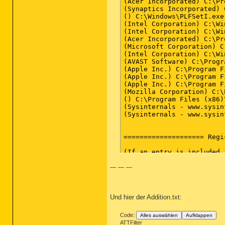
--- --- ---
Und hier der Addition.txt:
Code:
Alles auswählen
Aufklappen
ATTFilter