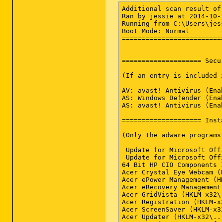
Additional scan result of Farbar Recovery Scan Tool (x64) Version: 12-10-2014
Ran by jessie at 2014-10-12 18:59:55
Running from C:\Users\jessie\Downloads
Boot Mode: Normal
==========================================================


==================== Security Center ========================

(If an entry is included in the fixlist, it will be removed.)

AV: avast! Antivirus (Enabled - Up to date) {17AD7D40-BA12-9C46-7131-94903A54AD8B}
AS: Windows Defender (Enabled - Up to date) {D68DDC3A-831F-4fae-9E44-DA132C1ACF46}
AS: avast! Antivirus (Enabled - Up to date) {ACCC9CA4-9C28-93C8-4B81-AFE241D3E736}

==================== Installed Programs ======================

(Only the adware programs with "hidden" flag could be added to the fixlist to unhide them. The adware programs should be uninstalled manually.)

 Update for Microsoft Office 2007 (KB2508958) (HKLM-x32\...\{90120000-0030-0000-0000-0000000FF1CE}_ENTERPRISE_{0C5823AA-7B6F-44E1-8D5B-8FD1FF0E6438}) (Version:  - Microsoft)
 Update for Microsoft Office 2007 (KB2508958) (HKLM-x32\...\{91120000-002F-0000-0000-0000000FF1CE}_HOMESTUDENTR_{0C5823AA-7B6F-44E1-8D5B-8FD1FF0E6438}) (Version:  - Microsoft)
64 Bit HP CIO Components Installer (Version: 6.2.1 - Hewlett-Packard) Hidden
Acer Crystal Eye Webcam (HKLM-x32\...\{7760D94E-B1B5-40A0-9AA0-ABF942108755}) (Version: 5.2.6.1 - Suyin Optronics Corp)
Acer ePower Management (HKLM-x32\...\{3DB0448D-AD82-4923-B305-D001E521A964}) (Version: 4.05.3004 - Acer Incorporated)
Acer eRecovery Management (HKLM-x32\...\{7F811A54-5A09-4579-90E1-C93498E230D9}) (Version: 4.05.3005 - Acer Incorporated)
Acer GridVista (HKLM-x32\...\GridVista) (Version: 3.01.0730 - Acer Inc.)
Acer Registration (HKLM-x32\...\Acer Registration) (Version: 1.02.3006 - Acer Incorporated)
Acer ScreenSaver (HKLM-x32\...\Acer Screensaver) (Version: 1.06.0804 - Acer Incorporated)
Acer Updater (HKLM-x32\...\{EE171732-BEB4-4576-887D-CB62727F01CA}) (Version: 1.01.3017 - Acer Incorporated)
Acer VCM (HKLM-x32\...\{047F790A-7A2A-4B6A-AD02-38092BA63DAC}) (Version: 4.05.3000 - Acer Incorporated)
Acrobat.com (HKLM-x32\...\{287ECFA4-719A-2143-A09B-D6A12DE54E40}) (Version: 1.6.65 - Adobe Systems Incorporated)
Adobe AIR (HKLM-x32\...\Adobe AIR) (Version: 1.5.0.7220 - Adobe Systems Inc.)
Adobe AIR (x32 Version: 1.5.0.7220 - Adobe Systems Inc.) Hidden
Adobe Digital Editions (HKLM-x32\...\Digital Editions) (Version:  - )
Adobe Flash Player 10 ActiveX (HKLM-x32\...\Adobe Flash Player ActiveX) (Version: 10.0.32.18 - Adobe Systems Incorporated)
Adobe Flash Player 15 Plugin (HKLM-x32\...\Adobe Flash Player Plugin) (Version: 15.0.0.152 - Adobe Systems Incorporated)
Adobe Reader 9.5.5 MUI (HKLM-x32\...\{AC76BA86-7AD7-FFFF-7B44-A91000000001}) (Version: 9.5.5 - Adobe Systems Incorporated)
Alcor Micro USB Card Reader (HKLM-x32\...\InstallShield_{5A22D889-FBDD-4AE8-86EC-089D45FC133E}) (Version: 1.2.17.05001 - Alcor Micro Corp.)
Alcor Micro USB Card Reader (x32 Version: 1.2.17.05001 - Alcor Micro Corp.) Hidden
ALPS Touch Pad Driver (HKLM\...\{9F72EF8B-AEC9-4CA5-B483-143980AFD6FD}) (Version: 7.105.2011.102 - Alps Electric)
Apple Application Support (HKLM-x32\...\{78002155-F025-4070-85B3-7C0453561701}) (Version: 3.0.6 - Apple Inc.)
Apple Mobile Device Support (HKLM\...\{B678797F-DF38-4556-8A31-8B818E