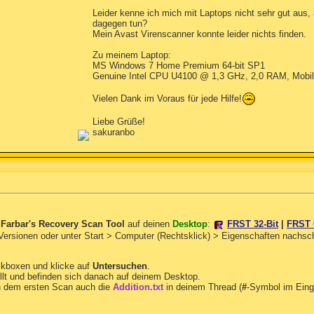
Leider kenne ich mich mit Laptops nicht sehr gut aus,
dagegen tun?
Mein Avast Virenscanner konnte leider nichts finden.
Zu meinem Laptop:
MS Windows 7 Home Premium 64-bit SP1
Genuine Intel CPU U4100 @ 1,3 GHz, 2,0 RAM, Mobile 
Vielen Dank im Voraus für jede Hilfe!
Liebe Grüße!
sakuranbo
n
Farbar's Recovery Scan Tool
auf deinen
Desktop
:
FRST 32-Bit
|
FRST 
 Versionen oder unter Start > Computer (Rechtsklick) > Eigenschaften nachs
ckboxen und klicke auf
Untersuchen
.
llt und befinden sich danach auf deinem Desktop.
 dem ersten Scan auch die
Addition.txt
in deinem Thread (
#
-Symbol im Eing