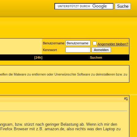
Benutzername
Angemeldet bleiben?
Kennwort
[24h]
Suchen
helfen die Malware zu entfernen oder Unerwünschte Software zu deinstallieren bzw. zu
#
1
 langsam, bzw. stürzt nach geringer Belastung ab. Wenn ich mir den
Firefox Browser mit z.B. amazon.de, also nichts was den Laptop zu