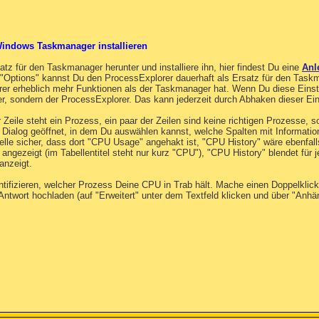
Windows Taskmanager installieren
atz für den Taskmanager herunter und installiere ihn, hier findest Du eine
Anl
ptions" kannst Du den ProcessExplorer dauerhaft als Ersatz für den Taskm
rer erheblich mehr Funktionen als der Taskmanager hat. Wenn Du diese Einst
r, sondern der ProcessExplorer. Das kann jederzeit durch Abhaken dieser Ei
r Zeile steht ein Prozess, ein paar der Zeilen sind keine richtigen Prozesse,
Dialog geöffnet, in dem Du auswählen kannst, welche Spalten mit Informatio
lle sicher, dass dort "CPU Usage" angehakt ist, "CPU History" wäre ebenfalls
angezeigt (im Tabellentitel steht nur kurz "CPU"), "CPU History" blendet für
anzeigt.
dentifizieren, welcher Prozess Deine CPU in Trab hält. Mache einen Doppelk
Antwort hochladen (auf "Erweitert" unter dem Textfeld klicken und über "An