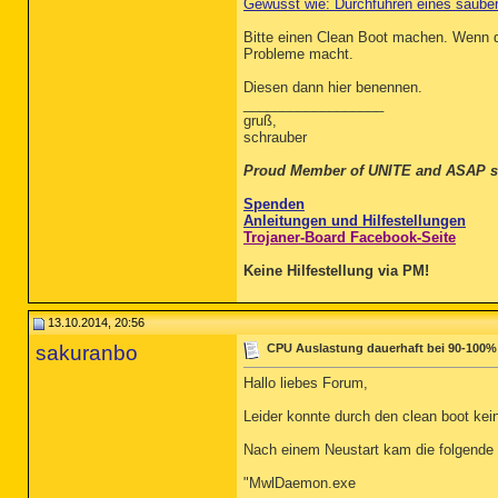
Gewusst wie: Durchführen eines saube
Bitte einen Clean Boot machen. Wenn d
Probleme macht.
Diesen dann hier benennen.
__________________
gruß,
schrauber
Proud Member of UNITE and ASAP s
Spenden
Anleitungen und Hilfestellungen
Trojaner-Board Facebook-Seite
Keine Hilfestellung via PM!
13.10.2014, 20:56
sakuranbo
CPU Auslastung dauerhaft bei 90-100%
Hallo liebes Forum,
Leider konnte durch den clean boot kei
Nach einem Neustart kam die folgende 
"MwlDaemon.exe