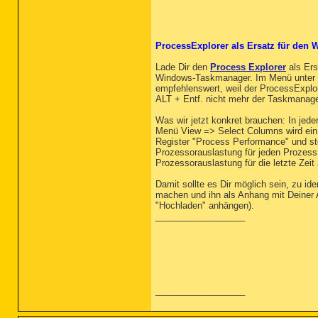
ProcessExplorer als Ersatz für den 
Lade Dir den
Process Explorer
als Ers
Windows-Taskmanager. Im Menü unter "O
empfehlenswert, weil der ProcessExplo
ALT + Entf. nicht mehr der Taskmanage
Was wir jetzt konkret brauchen: In jede
Menü View => Select Columns wird ein 
Register "Process Performance" und ste
Prozessorauslastung für jeden Prozess 
Prozessorauslastung für die letzte Zeit 
Damit sollte es Dir möglich sein, zu i
machen und ihn als Anhang mit Deiner 
"Hochladen" anhängen).
__________________
__________________