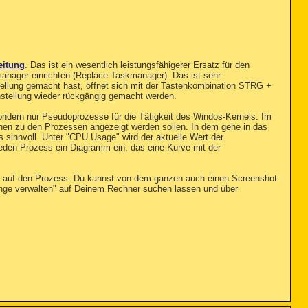
eitung
. Das ist ein wesentlich leistungsfähigerer Ersatz für den
anager einrichten (Replace Taskmanager). Das ist sehr
ellung gemacht hast, öffnet sich mit der Tastenkombination STRG +
nstellung wieder rückgängig gemacht werden.
 sondern nur Pseudoprozesse für die Tätigkeit des Windos-Kernels. Im
nen zu den Prozessen angezeigt werden sollen. In dem gehe in das
 sinnvoll. Unter "CPU Usage" wird der aktuelle Wert der
 jeden Prozess ein Diagramm ein, das eine Kurve mit der
lick auf den Prozess. Du kannst von dem ganzen auch einen Screenshot
hänge verwalten" auf Deinem Rechner suchen lassen und über