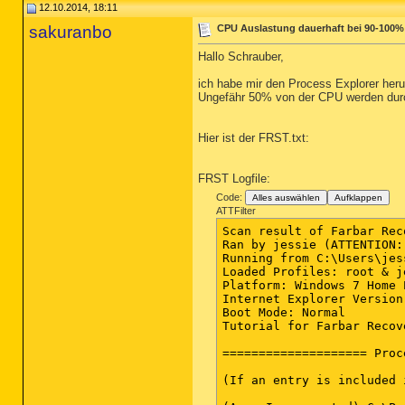
12.10.2014, 18:11
sakuranbo
CPU Auslastung dauerhaft bei 90-100%
Hallo Schrauber,
ich habe mir den Process Explorer heru
Ungefähr 50% von der CPU werden durch
Hier ist der FRST.txt:
FRST Logfile:
Code:
Alles auswählen
Aufklappen
ATTFilter
Scan result of Farbar Recovery Scan Tool (FRST.txt) (x64) Version: 12-10-2014
Ran by jessie (ATTENTION: The logged in user is not administrator) on SONJESSIE on 12-10-2014 18:50:31
Running from C:\Users\jessie\Downloads
Loaded Profiles: root & jessie (Available profiles: root & jessie)
Platform: Windows 7 Home Premium Service Pack 1 (X64) OS Language: Deutsch (Deutschland)
Internet Explorer Version 11
Boot Mode: Normal
Tutorial for Farbar Recovery Scan Tool: hxxp://www.geekstogo.com/forum/topic/335081-frst-tutorial-how-to-use-farbar-recovery-scan-tool/

==================== Processes (Whitelisted) =================

(If an entry is included in the fixlist, the process will be closed. The file will not be moved.)

(Acer Incorporated) C:\Program Files\Acer\Acer ePower Management\ePowerTray.exe
(Synaptics Incorporated) C:\Program Files\Synaptics\SynTP\SynTPEnh.exe
() C:\Windows\PLFSetI.exe
(Intel Corporation) C:\Windows\System32\igfxtray.exe
(Intel Corporation) C:\Windows\System32\igfxsrvc.exe
(Acer Incorporated) C:\Program Files (x86)\Acer\Acer VCM\AcerVCM.exe
(Microsoft Corporation) C:\Program Files (x86)\Microsoft Office\Office12\ONENOTEM.EXE
(Intel Corporation) C:\Windows\System32\igfxext.exe
(AVAST Software) C:\Program Files\Alwil Software\Avast5\avastui.exe
(Apple Inc.) C:\Program Files (x86)\iTunes\iTunesHelper.exe
(Apple Inc.) C:\Program Files (x86)\Common Files\Apple\Apple Application Support\distnoted.exe
(Apple Inc.) C:\Program Files (x86)\Common Files\Apple\Mobile Device Support\SyncServer.exe
(Mozilla Corporation) C:\Program Files (x86)\Mozilla Firefox\firefox.exe
() C:\Program Files (x86)\WinRAR\WinRAR.exe
(Sysinternals - www.sysinternals.com) C:\Users\jessie\AppData\Local\Temp\Rar$EX01.067\procexp.exe
(Sysinternals - www.sysinternals.com) C:\Users\jessie\AppData\Local\Temp\procexp64.exe


==================== Registry (Whitelisted) ==================

(If an entry is included in the fixlist, the registry item will be restored to default or removed. The file will not be moved.)

HKLM\...\Run: [Acer ePower Management] => C:\Program Files\Acer\Acer ePower Management\ePowerTray.exe [823840 2009-09-30] (Acer Incorporated)
HKLM\...\Run: [SynTPEnh] => C:\Program Files\Synaptics\SynTP\SynTPEnh.exe [1808168 2009-06-18] (Synaptics Incorporated)
HKLM\...\Run: [PLFSetI] => C:\Windows\PLFSetI.exe [200704 2008-07-29] ()
HKLM\...\Run: [Apoint] => C:\Program Files\Apoint2K\Apoint.exe [295936 2009-04-14] (Alps Electric Co., Ltd.)
HKLM-x32\...\Run: [LManager] => C:\Program Files (x86)\Launch Manager\LManager.exe [825864 2009-09-24] (Dritek System Inc.)
HKLM-x32\...\Run: [AvastUI.exe] => C:\Program Files\Alwil Software\Avast5\AvastUI.exe [4085896 2014-10-03] (AVAST Software)
Winlogon\Notify\igfxcui: C:\Windows\system32\igfxdev.dll (Intel Corporation)
HKU\S-1-5-21-3107322292-1511788590-2447228521-1001\...\MountPoints2: {6a3c7fb7-2e29-11e1-b012-d922cdc94956} - E:\AutoRun.exe
HKU\S-1-5-21-3107322292-1511788590-2447228521-1001\...\MountPoints2: {80b8663a-2d66-11e1-9c1b-c4820bf1792e} - E:\AutoRun.exe
HKU\S-1-5-21-3107322292-1511788590-2447228521-1001\...\MountPoints2: {addaadb6-2dbd-11e1-b4f5-8d739a5cfe28} - E:\AutoRun.exe
HKU\S-1-5-21-3107322292-1511788590-2447228521-1001\...\MountPoints2: {ff1f8b33-0131-11e3-80d9-001e64397442} - 