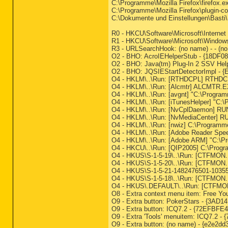
C:\Programme\Mozilla Firefox\firefox.e
C:\Programme\Mozilla Firefox\plugin-co
C:\Dokumente und Einstellungen\Basti
R0 - HKCU\Software\Microsoft\Internet 
R1 - HKCU\Software\Microsoft\Windows\
R3 - URLSearchHook: (no name) - - (no 
O2 - BHO: AcroIEHelperStub - {18DF
O2 - BHO: Java(tm) Plug-In 2 SSV Hel
O2 - BHO: JQSIEStartDetectorImpl - {
O4 - HKLM\..\Run: [RTHDCPL] RTHD
O4 - HKLM\..\Run: [Alcmtr] ALCMTR.
O4 - HKLM\..\Run: [avgnt] "C:\Program
O4 - HKLM\..\Run: [iTunesHelper] "C:
O4 - HKLM\..\Run: [NvCplDaemon] R
O4 - HKLM\..\Run: [NvMediaCenter] 
O4 - HKLM\..\Run: [nwiz] C:\Programme
O4 - HKLM\..\Run: [Adobe Reader Spe
O4 - HKLM\..\Run: [Adobe ARM] "C:
O4 - HKCU\..\Run: [QIP2005] C:\Progr
O4 - HKUS\S-1-5-19\..\Run: [CTFM
O4 - HKUS\S-1-5-20\..\Run: [CTFM
O4 - HKUS\S-1-5-21-1482476501-1035
O4 - HKUS\S-1-5-18\..\Run: [CTFM
O4 - HKUS\.DEFAULT\..\Run: [CTFMO
O8 - Extra context menu item: Free Y
O9 - Extra button: PokerStars - {3A
O9 - Extra button: ICQ7.2 - {72EFB
O9 - Extra 'Tools' menuitem: ICQ7.2
O9 - Extra button: (no name) - {e2e2