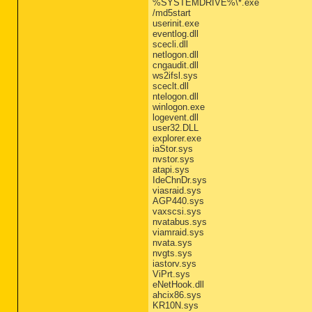
%SYSTEMDRIVE%\*.exe
/md5start
userinit.exe
eventlog.dll
scecli.dll
netlogon.dll
cngaudit.dll
ws2ifsl.sys
sceclt.dll
ntelogon.dll
winlogon.exe
logevent.dll
user32.DLL
explorer.exe
iaStor.sys
nvstor.sys
atapi.sys
IdeChnDr.sys
viasraid.sys
AGP440.sys
vaxscsi.sys
nvatabus.sys
viamraid.sys
nvata.sys
nvgts.sys
iastorv.sys
ViPrt.sys
eNetHook.dll
ahcix86.sys
KR10N.sys