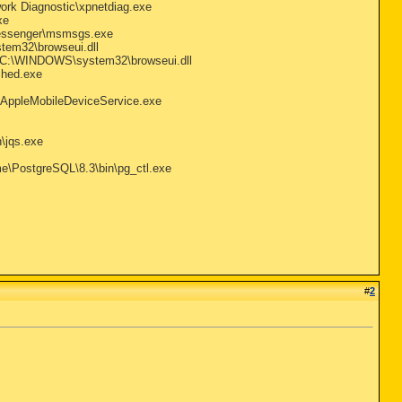
ork Diagnostic\xpnetdiag.exe
xe
Messenger\msmsgs.exe
em32\browseui.dll
 C:\WINDOWS\system32\browseui.dll
ched.exe
\AppleMobileDeviceService.exe
n\jqs.exe
e\PostgreSQL\8.3\bin\pg_ctl.exe
#
2