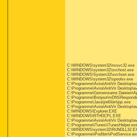
C:\WINDOWS\system32\nvsvc32.exe
C:\WINDOWS\system32\svchost.exe
C:\WINDOWS\System32\svchost.exe
C:\WINDOWS\system32\spoolsv.exe
C:\Programme\Avira\AntiVir Desktop\s
C:\Programme\Avira\AntiVir Desktop\a
C:\Programme\Gemeinsame Dateien\App
C:\Programme\Bonjour\mDNSResponde
C:\Programme\Java\jre6\bin\jqs.exe
C:\Programme\Avira\AntiVir Desktop\
C:\WINDOWS\Explorer.EXE
C:\WINDOWS\RTHDCPL.EXE
C:\Programme\Avira\AntiVir Desktop\a
C:\Programme\iTunes\iTunesHelper.ex
C:\WINDOWS\system32\RUNDLL32.E
C:\Programme\iPod\bin\iPodService.ex