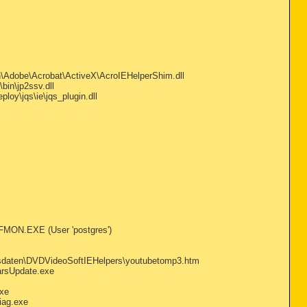
dobe\Acrobat\ActiveX\AcroIEHelperShim.dll
in\jp2ssv.dll
y\jqs\ie\jqs_plugin.dll
MON.EXE (User 'postgres')
gsdaten\DVDVideoSoftIEHelpers\youtubetomp3.htm
arsUpdate.exe
xe
iag.exe