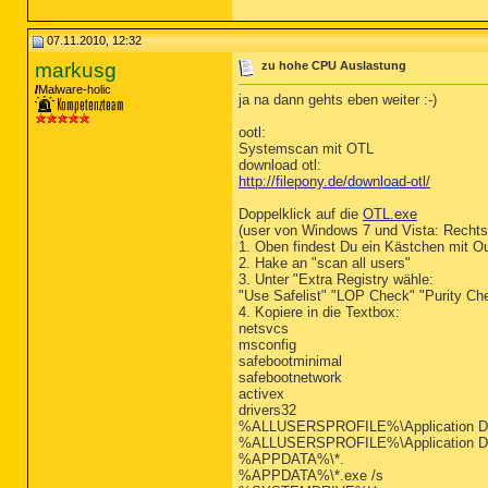
07.11.2010, 12:32
markusg
zu hohe CPU Auslastung
Malware-holic
ja na dann gehts eben weiter :-)
ootl:
Systemscan mit OTL
download otl:
http://filepony.de/download-otl/
Doppelklick auf die
OTL.exe
(user von Windows 7 und Vista: Rechtsk
1. Oben findest Du ein Kästchen mit Ou
2. Hake an "scan all users"
3. Unter "Extra Registry wähle:
"Use Safelist" "LOP Check" "Purity Ch
4. Kopiere in die Textbox:
netsvcs
msconfig
safebootminimal
safebootnetwork
activex
drivers32
%ALLUSERSPROFILE%\Application Da
%ALLUSERSPROFILE%\Application Dat
%APPDATA%\*.
%APPDATA%\*.exe /s