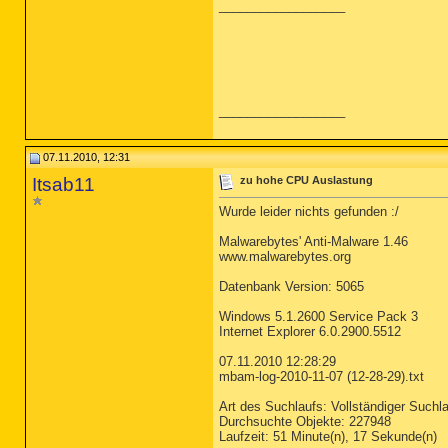
__________________
__________________
07.11.2010, 12:31
Itsab11
zu hohe CPU Auslastung
Wurde leider nichts gefunden :/
Malwarebytes' Anti-Malware 1.46
www.malwarebytes.org
Datenbank Version: 5065
Windows 5.1.2600 Service Pack 3
Internet Explorer 6.0.2900.5512
07.11.2010 12:28:29
mbam-log-2010-11-07 (12-28-29).txt
Art des Suchlaufs: Vollständiger Suchlauf 
Durchsuchte Objekte: 227948
Laufzeit: 51 Minute(n), 17 Sekunde(n)