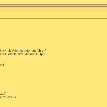
lick als Administrator ausführen)
tput. Wähle bitte Minimal Output
eck"
ta\*.
a\*.exe /s