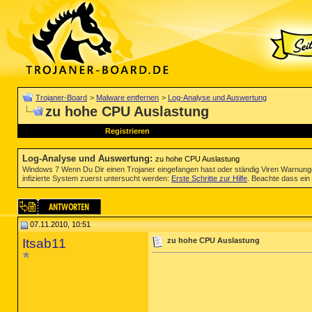
Trojaner-Board
>
Malware entfernen
>
Log-Analyse und Auswertung
zu hohe CPU Auslastung
Registrieren
Log-Analyse und Auswertung
:
zu hohe CPU Auslastung
Windows 7 Wenn Du Dir einen Trojaner eingefangen hast oder ständig Viren Warnun
infizierte System zuerst untersucht werden:
Erste Schritte zur Hilfe
. Beachte dass ein 
07.11.2010, 10:51
Itsab11
zu hohe CPU Auslastung