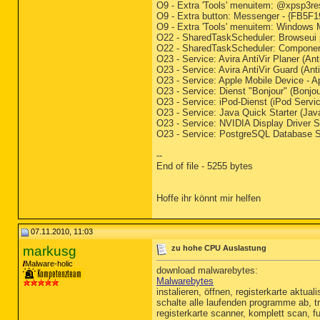
O9 - Extra 'Tools' menuitem: @xpsp3r
O9 - Extra button: Messenger - {FB5
O9 - Extra 'Tools' menuitem: Window
O22 - SharedTaskScheduler: Browseui
O22 - SharedTaskScheduler: Compone
O23 - Service: Avira AntiVir Planer (A
O23 - Service: Avira AntiVir Guard (An
O23 - Service: Apple Mobile Device -
O23 - Service: Dienst "Bonjour" (Bonj
O23 - Service: iPod-Dienst (iPod Servi
O23 - Service: Java Quick Starter (Jav
O23 - Service: NVIDIA Display Driver
O23 - Service: PostgreSQL Database S
--
End of file - 5255 bytes
Hoffe ihr könnt mir helfen
07.11.2010, 11:03
markusg
zu hohe CPU Auslastung
Malware-holic
download malwarebytes:
Malwarebytes
instalieren, öffnen, registerkarte aktua
schalte alle laufenden programme ab, tr
registerkarte scanner, komplett scan, f