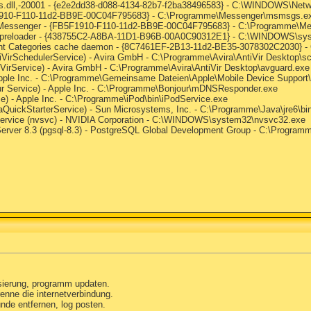
es.dll,-20001 - {e2e2dd38-d088-4134-82b7-f2ba38496583} - C:\WINDOWS\Netw
F1910-F110-11d2-BB9E-00C04F795683} - C:\Programme\Messenger\msmsgs.e
s Messenger - {FB5F1910-F110-11d2-BB9E-00C04F795683} - C:\Programme\
 preloader - {438755C2-A8BA-11D1-B96B-00A0C90312E1} - C:\WINDOWS\syst
nt Categories cache daemon - {8C7461EF-2B13-11d2-BE35-3078302C2030} -
ntiVirSchedulerService) - Avira GmbH - C:\Programme\Avira\AntiVir Desktop\s
tiVirService) - Avira GmbH - C:\Programme\Avira\AntiVir Desktop\avguard.exe
 Apple Inc. - C:\Programme\Gemeinsame Dateien\Apple\Mobile Device Support
our Service) - Apple Inc. - C:\Programme\Bonjour\mDNSResponder.exe
ce) - Apple Inc. - C:\Programme\iPod\bin\iPodService.exe
aQuickStarterService) - Sun Microsystems, Inc. - C:\Programme\Java\jre6\bi
 Service (nvsvc) - NVIDIA Corporation - C:\WINDOWS\system32\nvsvc32.exe
erver 8.3 (pgsql-8.3) - PostgreSQL Global Development Group - C:\Programm
lisierung, programm updaten.
enne die internetverbindung.
unde entfernen, log posten.