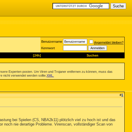
Benutzername
Angemeldet bleiben?
Kennwort
[24h]
Suchen
nsere Experten posten. Um Viren und Trojaner entfernen zu können, muss das
re nicht verwendet werden sollte.
XML
.
#
1
tung bei Spielen (CS, NBA2k11) plötzlich viel zu hoch ist und das
vor noch nie derartige Probleme. Virenscan, vollständiger Scan von