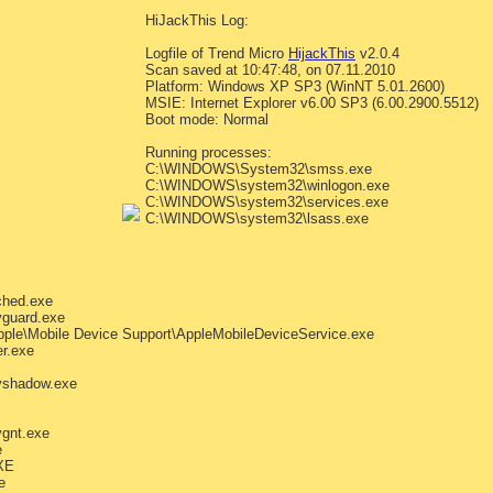
HiJackThis Log:
Logfile of Trend Micro
HijackThis
v2.0.4
Scan saved at 10:47:48, on 07.11.2010
Platform: Windows XP SP3 (WinNT 5.01.2600)
MSIE: Internet Explorer v6.00 SP3 (6.00.2900.5512)
Boot mode: Normal
Running processes:
C:\WINDOWS\System32\smss.exe
C:\WINDOWS\system32\winlogon.exe
C:\WINDOWS\system32\services.exe
C:\WINDOWS\system32\lsass.exe
ched.exe
vguard.exe
le\Mobile Device Support\AppleMobileDeviceService.exe
r.exe
avshadow.exe
vgnt.exe
e
XE
e