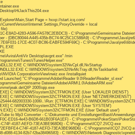
xe
ntainer.exe
\Desktop\HiJackThis204.exe
Explorer\Main,Start Page = hxxp://start.icq.com/
CurrentVersion\Internet Settings,ProxyOverride = local
file)
081C-E8AD-4283-A596-FA578C2EBDC3} - C:\Programme\Gemeinsame Dateien\A
per - {DBC80044-A445-435b-BC74-9C25C1C588A9} - C:\Programme\Java\jre6\b
E7E6F031-17CE-4C07-BC86-EABFE594F69C} - C:\Programme\Java\jre6\lib\deplo
CPL.EXE
EXE
me\Avira\AntiVir Desktop\avgnt.exe" /min
\Programme\iTunes\iTunesHelper.exe"
UNDLL32.EXE C:\WINDOWS\system32\NvCpl.dll,NvStartup
RUNDLL32.EXE C:\WINDOWS\system32\NvMcTray.dll,NvTaskbarInit
\NVIDIA Corporation\nView\nwiz.exe /installquiet
ed Launcher] "C:\Programme\Adobe\Reader 9.0\Reader\Reader_sl.exe"
\Programme\Gemeinsame Dateien\Adobe\ARM\1.0\AdobeARM.exe"
amme\jeak.de\QIP 2005\qip.exe
ON.EXE] C:\WINDOWS\system32\CTFMON.EXE (User 'LOKALER DIENST')
ON.EXE] C:\WINDOWS\system32\CTFMON.EXE (User 'NETZWERKDIENST')
525444-682003330-1006\..\Run: [CTFMON.EXE] C:\WINDOWS\system32\CTF
ON.EXE] C:\WINDOWS\system32\CTFMON.EXE (User 'SYSTEM')
N.EXE] C:\WINDOWS\system32\CTFMON.EXE (User 'Default user')
ouTube to Mp3 Converter - C:\Dokumente und Einstellungen\Basti\Anwendun
D14F0C-ED16-4e43-B6D8-661B03F6A1EF} - C:\Programme\PokerStars\PokerSt
FE4-C74F-4187-AEFD-73EA3BE968D6} - C:\Programme\ICQ7.2\ICQ.exe
 - {72EFBFE4-C74F-4187-AEFD-73EA3BE968D6} - C:\Programme\ICQ7.2\ICQ.e
dd38-d088-4134-82b7-f2ba38496583} - C:\WINDOWS\Network Diagnostic\xpnetd