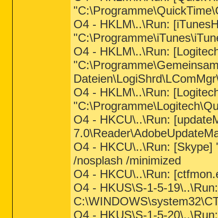
"C:\Programme\QuickTime\Q
O4 - HKLM\..\Run: [iTunesH
"C:\Programme\iTunes\iTun
O4 - HKLM\..\Run: [Logite
"C:\Programme\Gemeinsa
Dateien\LogiShrd\LComMgr
O4 - HKLM\..\Run: [Logite
"C:\Programme\Logitech\Qu
O4 - HKCU\..\Run: [update
7.0\Reader\AdobeUpdateMa
O4 - HKCU\..\Run: [Skype]
/nosplash /minimized
O4 - HKCU\..\Run: [ctfmo
O4 - HKUS\S-1-5-19\..\Ru
C:\WINDOWS\system32\CT
O4 - HKUS\S-1-5-20\..\Ru