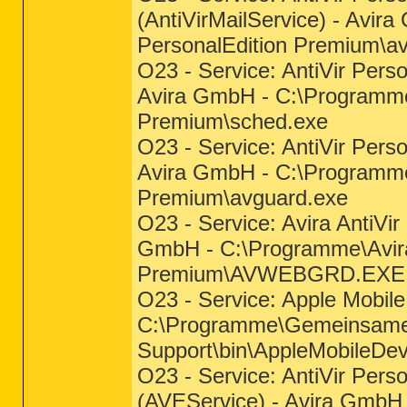
(AntiVirMailService) - Avir
PersonalEdition Premium\av
O23 - Service: AntiVir Pers
Avira GmbH - C:\Programme\
Premium\sched.exe
O23 - Service: AntiVir Pers
Avira GmbH - C:\Programme\
Premium\avguard.exe
O23 - Service: Avira AntiVi
GmbH - C:\Programme\Avira\
Premium\AVWEBGRD.EXE
O23 - Service: Apple Mobile 
C:\Programme\Gemeinsame 
Support\bin\AppleMobileDev
O23 - Service: AntiVir Pers
(AVEService) - Avira GmbH 