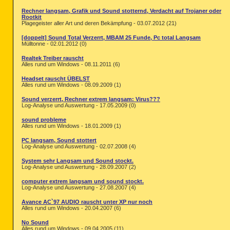
Rechner langsam, Grafik und Sound stotternd, Verdacht auf Trojaner oder
Rootkit
Plagegeister aller Art und deren Bekämpfung - 03.07.2012 (21)
[doppelt] Sound Total Verzerrt, MBAM 25 Funde, Pc total Langsam
Mülltonne - 02.01.2012 (0)
Realtek Treiber rauscht
Alles rund um Windows - 08.11.2011 (6)
Headset rauscht ÜBELST
Alles rund um Windows - 08.09.2009 (1)
Sound verzerrt, Rechner extrem langsam: Virus???
Log-Analyse und Auswertung - 17.05.2009 (0)
sound probleme
Alles rund um Windows - 18.01.2009 (1)
PC langsam, Sound stottert
Log-Analyse und Auswertung - 02.07.2008 (4)
System sehr Langsam und Sound stockt.
Log-Analyse und Auswertung - 28.09.2007 (2)
computer extrem langsam und sound stockt.
Log-Analyse und Auswertung - 27.08.2007 (4)
Avance AC`97 AUDIO rauscht unter XP nur noch
Alles rund um Windows - 20.04.2007 (6)
No Sound
Alles rund um Windows - 09.04.2005 (11)