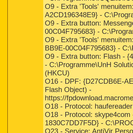
O9 - Extra 'Tools' menuite
A2CD196348E9} - C:\Progr
O9 - Extra button: Messen
00C04F795683} - C:\Prog
O9 - Extra 'Tools' menuit
BB9E-00C04F795683} - C:
O9 - Extra button: Flash
- C:\Programme\UnH Solutio
(HKCU)
O16 - DPF: {D27CDB6E-AE
Flash Object) -
https://fpdownload.macrome
O18 - Protocol: haufereader 
O18 - Protocol: skype4co
1830C7DD7F5D} - C:\PR
O23 - Service: AntiVir Per