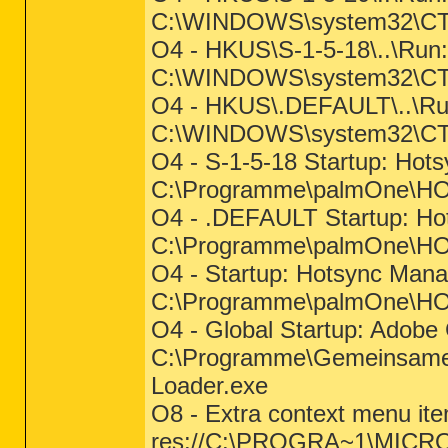
C:\WINDOWS\system32\C
O4 - HKUS\S-1-5-18\..\Ru
C:\WINDOWS\system32\CT
O4 - HKUS\.DEFAULT\..\R
C:\WINDOWS\system32\CTF
O4 - S-1-5-18 Startup: Hot
C:\Programme\palmOne\H
O4 - .DEFAULT Startup: Ho
C:\Programme\palmOne\HOT
O4 - Startup: Hotsync Mana
C:\Programme\palmOne\
O4 - Global Startup: Adob
C:\Programme\Gemeinsame 
Loader.exe
O8 - Extra context menu ite
res://C:\PROGRA~1\MICR