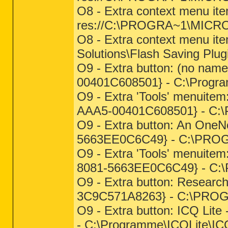
O8 - Extra context menu ite
res://C:\PROGRA~1\MICRO
O8 - Extra context menu it
Solutions\Flash Saving Plug
O9 - Extra button: (no na
00401C608501} - C:\Program
O9 - Extra 'Tools' menuit
AAA5-00401C608501} - C:\Pr
O9 - Extra button: An OneN
5663EE0C6C49} - C:\PROG
O9 - Extra 'Tools' menuite
8081-5663EE0C6C49} - C:
O9 - Extra button: Resear
3C9C571A8263} - C:\PRO
O9 - Extra button: ICQ Li
- C:\Programme\ICQLite\IC