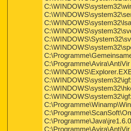
C:\WINDOWS\system32\win
C:\WINDOWS\system32\ser
C:\WINDOWS\system32\lsa
C:\WINDOWS\system32\svc
C:\WINDOWS\System32\svc
C:\WINDOWS\system32\spo
C:\Programme\Gemeinsame
C:\Programme\Avira\AntiVir
C:\WINDOWS\Explorer.EX
C:\WINDOWS\system32\igfx
C:\WINDOWS\system32\hk
C:\WINDOWS\system32\igf
C:\Programme\Winamp\Wi
C:\Programme\ScanSoft\O
C:\Programme\Java\jre1.6.0
C:\Programme\Avira\AntiVir