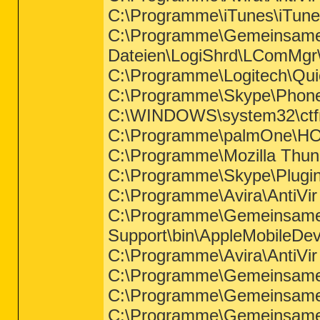
C:\Programme\iTunes\iTune
C:\Programme\Gemeinsam
Dateien\LogiShrd\LComMgr
C:\Programme\Logitech\Qu
C:\Programme\Skype\Phon
C:\WINDOWS\system32\ctf
C:\Programme\palmOne\
C:\Programme\Mozilla Thund
C:\Programme\Skype\Plugi
C:\Programme\Avira\AntiVir
C:\Programme\Gemeinsame 
Support\bin\AppleMobileDev
C:\Programme\Avira\AntiVir
C:\Programme\Gemeinsame 
C:\Programme\Gemeinsame
C:\Programme\Gemeinsame