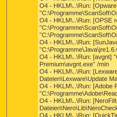
O4 - HKLM\..\Run: [Opwar
"C:\Programme\ScanSoft\
O4 - HKLM\..\Run: [OPSE r
"C:\Programme\ScanSoft\O
"C:\Programme\ScanSoft\O
O4 - HKLM\..\Run: [SunJa
"C:\Programme\Java\jre1.6.
O4 - HKLM\..\Run: [avgnt] "
Premium\avgnt.exe" /min
O4 - HKLM\..\Run: [Lexwa
Dateien\Lexware\Update Ma
O4 - HKLM\..\Run: [Adobe 
"C:\Programme\Adobe\Reade
O4 - HKLM\..\Run: [NeroFi
Dateien\Nero\Lib\NeroChec
O4 - HKLM\..\Run: [QuickTi