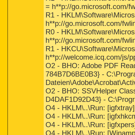
= h**p://go.microsoft.com/f
R1 - HKLM\Software\Microso
h**p://go.microsoft.com/fwl
R0 - HKLM\Software\Microso
h**p://go.microsoft.com/fwl
R1 - HKCU\Software\Microso
h**p://welcome.icq.com/js/pp
O2 - BHO: Adobe PDF Rea
784B7D6BE0B3} - C:\Pro
Dateien\Adobe\Acrobat\Acti
O2 - BHO: SSVHelper Clas
D4DAF1D92D43} - C:\Progra
O4 - HKLM\..\Run: [igfxtra
O4 - HKLM\..\Run: [igfxh
O4 - HKLM\..\Run: [igfxpe
O4 - HKLM\..\Run: [Winam