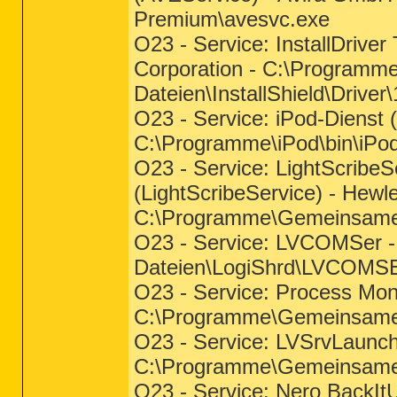
Premium\avesvc.exe
O23 - Service: InstallDriver
Corporation - C:\Program
Dateien\InstallShield\Driver\
O23 - Service: iPod-Dienst (
C:\Programme\iPod\bin\iPo
O23 - Service: LightScribeS
(LightScribeService) - Hew
C:\Programme\Gemeinsame 
O23 - Service: LVCOMSer -
Dateien\LogiShrd\LVCOMS
O23 - Service: Process Moni
C:\Programme\Gemeinsame
O23 - Service: LVSrvLaunche
C:\Programme\Gemeinsame 
O23 - Service: Nero BackIt