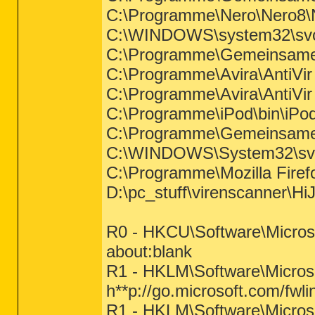
C:\Programme\Nero\Nero8\
C:\WINDOWS\system32\svc
C:\Programme\Gemeinsame
C:\Programme\Avira\AntiVir
C:\Programme\Avira\AntiV
C:\Programme\iPod\bin\iPo
C:\Programme\Gemeinsame
C:\WINDOWS\System32\svc
C:\Programme\Mozilla Firefo
D:\pc_stuff\virenscanner\Hi
R0 - HKCU\Software\Microso
about
:blank
R1 - HKLM\Software\Microso
h**p://go.microsoft.com/fwl
R1 - HKLM\Software\Microso