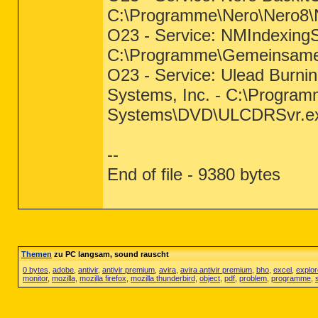
C:\Programme\Nero\Nero8\
O23 - Service: NMIndexingS
C:\Programme\Gemeinsame 
O23 - Service: Ulead Burnin
Systems, Inc. - C:\Progra
Systems\DVD\ULCDRSvr.e
--
End of file - 9380 bytes
Themen
zu PC langsam, sound rauscht
0 bytes
,
adobe
,
antivir
,
antivir premium
,
avira
,
avira antivir premium
,
bho
,
excel
,
explor
monitor
,
mozilla
,
mozilla firefox
,
mozilla thunderbird
,
object
,
pdf
,
problem
,
programme
,