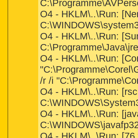
C:\Programme\AVPers
O4 - HKLM\..\Run: [Ne
C:\WINDOWS\system3
O4 - HKLM\..\Run: [S
C:\Programme\Java\jre
O4 - HKLM\..\Run: [Co
"C:\Programme\Corel\
/r /i "C:\Programme\Co
O4 - HKLM\..\Run: [rsc
C:\WINDOWS\System3
O4 - HKLM\..\Run: [jav
C:\WINDOWS\javafp32
O4 - HKLM\..\Run: [76