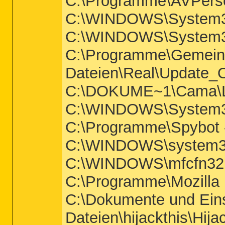
C:\Programme\AVPer
C:\WINDOWS\System3
C:\WINDOWS\System3
C:\Programme\Gemei
Dateien\Real\Update_
C:\DOKUME~1\Cama\
C:\WINDOWS\System3
C:\Programme\Spybot 
C:\WINDOWS\system32
C:\WINDOWS\mfcfn32
C:\Programme\Mozilla F
C:\Dokumente und Ein
Dateien\hijackthis\Hija