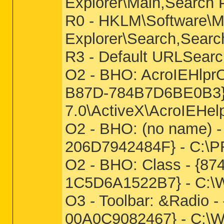
Explorer\Main,Search 
R0 - HKLM\Software\Mic
Explorer\Search,Searc
R3 - Default URLSearc
O2 - BHO: AcroIEHlpr
B87D-784B7D6BE0B3} 
7.0\ActiveX\AcroIEHelp
O2 - BHO: (no name) 
206D7942484F} - C:\
O2 - BHO: Class - {
1C5D6A1522B7} - C:\W
O3 - Toolbar: &Radio 
00A0C9082467} - C: