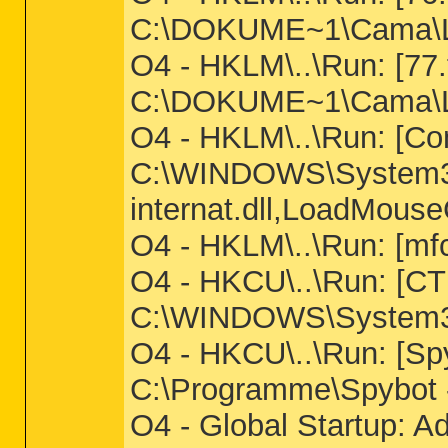
C:\DOKUME~1\Cama\L
O4 - HKLM\..\Run: [77
C:\DOKUME~1\Cama\L
O4 - HKLM\..\Run: [Con
C:\WINDOWS\System32
internat.dll,LoadMouse
O4 - HKLM\..\Run: [m
O4 - HKCU\..\Run: [
C:\WINDOWS\System3
O4 - HKCU\..\Run: [Sp
C:\Programme\Spybot 
O4 - Global Startup: A