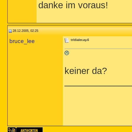
danke im voraus!
28.12.2005, 02:25
bruce_lee
tr/dialer.ay.6
keiner da?
_____________