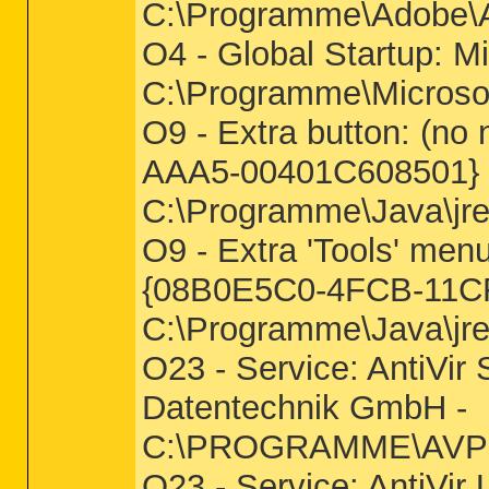
C:\Programme\Adobe\Ac
O4 - Global Startup: Mi
C:\Programme\Microsof
O9 - Extra button: (n
AAA5-00401C608501} 
C:\Programme\Java\jre1
O9 - Extra 'Tools' men
{08B0E5C0-4FCB-11CF
C:\Programme\Java\jre1
O23 - Service: AntiVir
Datentechnik GmbH -
C:\PROGRAMME\AV
O23 - Service: AntiVi