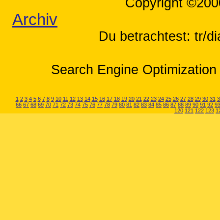
Copyright ©200
Archiv
Du betrachtest: tr/d
Search Engine Optimization 
1
2
3
4
5
6
7
8
9
10
11
12
13
14
15
16
17
18
19
20
21
22
23
24
25
26
27
28
29
30
31
3
66
67
68
69
70
71
72
73
74
75
76
77
78
79
80
81
82
83
84
85
86
87
88
89
90
91
92
9
120
121
122
123
1