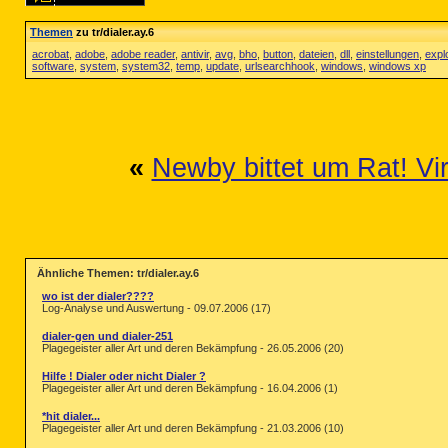
Themen
zu tr/dialer.ay.6
acrobat
,
adobe
,
adobe reader
,
antivir
,
avg
,
bho
,
button
,
dateien
,
dll
,
einstellungen
,
expl
software
,
system
,
system32
,
temp
,
update
,
urlsearchhook
,
windows
,
windows xp
«
Newby bittet um Rat! Vi
Ähnliche Themen: tr/dialer.ay.6
wo ist der dialer????
Log-Analyse und Auswertung - 09.07.2006 (17)
dialer-gen und dialer-251
Plagegeister aller Art und deren Bekämpfung - 26.05.2006 (20)
Hilfe ! Dialer oder nicht Dialer ?
Plagegeister aller Art und deren Bekämpfung - 16.04.2006 (1)
*hit dialer...
Plagegeister aller Art und deren Bekämpfung - 21.03.2006 (10)