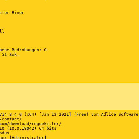
ster Biner

l

bene Bedrohungen: 0

51 Sek.

V14.8.4.0 (x64) [Jan 13 2021] (Free) von Adlice Software

/contact/

e erkannt)

com/download/roguekiller/

10 (10.0.19042) 64 bits

dus

e erkannt)

ner [Administrator]
