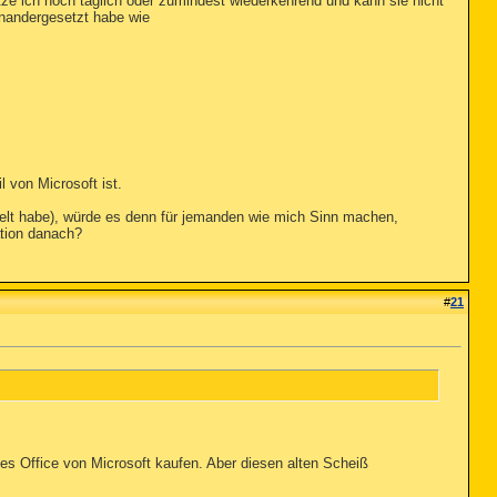
tze ich noch täglich oder zumindest wiederkehrend und kann sie nicht
inandergesetzt habe wie
 von Microsoft ist.
ielt habe), würde es denn für jemanden wie mich Sinn machen,
ation danach?
#
21
es Office von Microsoft kaufen. Aber diesen alten Scheiß