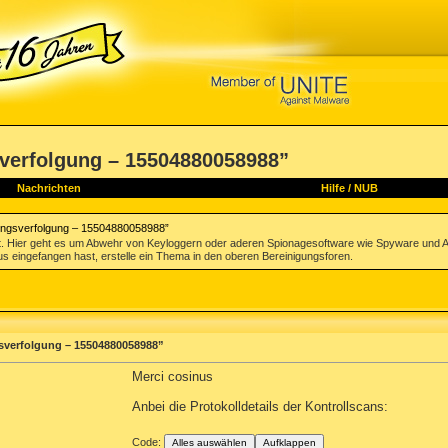
verfolgung – 15504880058988”
Nachrichten
Hilfe
/
NUB
dungsverfolgung – 15504880058988”
. Hier geht es um Abwehr von Keyloggern oder aderen Spionagesoftware wie Spyware und A
irus eingefangen hast, erstelle ein Thema in den oberen Bereinigungsforen.
sverfolgung – 15504880058988”
Merci cosinus
Anbei die Protokolldetails der Kontrollscans:
Code:
Alles auswählen
Aufklappen