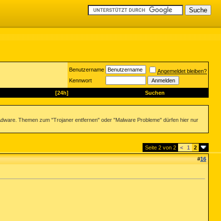
Benutzername
Angemeldet bleiben?
Kennwort
[24h]
Suchen
dware. Themen zum "Trojaner entfernen" oder "Malware Probleme" dürfen hier nur
Seite 2 von 2
<
1
2
#
16