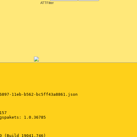
ATTFilter
6897-11eb-b562-bc5ff43a8861.json

57

gspakets: 1.0.36785

0 (Build 19041.746)
