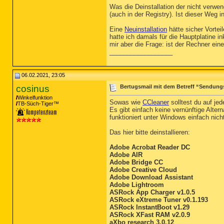
Was die Deinstallation der nicht verwe
(auch in der Registry). Ist dieser Weg
Eine
Neuinstallation
hätte sicher Vorte
hatte ich damals für die Hauptplatine 
mir aber die Frage: ist der Rechner ein
__________________
06.02.2021, 23:05
cosinus
Bertugsmail mit dem Betreff “Sendung
Winkelfunktion
Sowas wie
CCleaner
solltest du auf je
TB-Süch-Tiger™
Es gibt einfach keine vernünftige Alt
funktioniert unter Windows einfach nich
Das hier bitte deinstallieren:
Adobe Acrobat Reader DC
Adobe AIR
Adobe Bridge CC
Adobe Creative Cloud
Adobe Download Assistant
Adobe Lightroom
ASRock App Charger v1.0.5
ASRock eXtreme Tuner v0.1.193
ASRock InstantBoot v1.29
ASRock XFast RAM v2.0.9
aXbo research 3.0.12