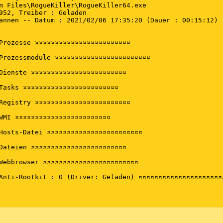
m Files\RogueKiller\RogueKiller64.exe



952, Treiber : Geladen

e erkannt)

annen -- Datum : 2021/02/06 17:35:20 (Dauer : 00:15:12)

e erkannt)

Prozesse ¤¤¤¤¤¤¤¤¤¤¤¤¤¤¤¤¤¤¤¤¤¤¤¤

Prozessmodule ¤¤¤¤¤¤¤¤¤¤¤¤¤¤¤¤¤¤¤¤¤¤¤¤

e erkannt)

Dienste ¤¤¤¤¤¤¤¤¤¤¤¤¤¤¤¤¤¤¤¤¤¤¤¤

e erkannt)

Tasks ¤¤¤¤¤¤¤¤¤¤¤¤¤¤¤¤¤¤¤¤¤¤¤¤

Registry ¤¤¤¤¤¤¤¤¤¤¤¤¤¤¤¤¤¤¤¤¤¤¤¤

e erkannt)

WMI ¤¤¤¤¤¤¤¤¤¤¤¤¤¤¤¤¤¤¤¤¤¤¤¤

e erkannt)

Hosts-Datei ¤¤¤¤¤¤¤¤¤¤¤¤¤¤¤¤¤¤¤¤¤¤¤¤

Dateien ¤¤¤¤¤¤¤¤¤¤¤¤¤¤¤¤¤¤¤¤¤¤¤¤

e erkannt)

Webbrowser ¤¤¤¤¤¤¤¤¤¤¤¤¤¤¤¤¤¤¤¤¤¤¤¤

e erkannt)

Anti-Rootkit : 0 (Driver: Geladen) ¤¤¤¤¤¤¤¤¤¤¤¤¤¤¤¤¤¤¤¤¤¤