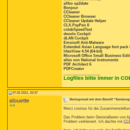
aXbo up2date
Bonjour
CCleaner
CCleaner Browser
CCleaner Update Helper
CLX.PayPen II
cnlabSpeedTest
devolo Cockpit
dLAN Cockpit
Emsisoft Anti-Malware
Extended Asian Language font pack 
IrfanView 4.54 (64-bit)
Microsoft Office Small Business Edi
alles von National Instruments
PDF Architect 6
PDFCreator
__________________
Logfiles bitte immer in C
07.02.2021, 20:37
alouette
Bertugsmail mit dem Betreff “Sendung
Merci cosinus für die Zusammenstellung
Das Problem beim Deinstallieren von App
Problem verkleinert. Ich dachte mit
CCl