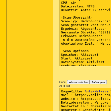
CPU: x64

Dateisystem: NTFS

Benutzer: Antec_1\Geschwi
-Scan-Übersicht-

Scan-Typ: Bedrohungs-Scan

Scan gestartet von: Manuel
Ergebnis: Abgeschlossen

Gescannte Objekte: 408712

Erkannte Bedrohungen: 0

In die Quarantäne verscho
Abgelaufene Zeit: 4 Min., 
-Scan-Optionen-

Speicher: Aktiviert

Start: Aktiviert

Dateisystem: Aktiviert

Archive: Aktiviert

Rootkits: Aktiviert

Heuristik: Aktiviert

PUP: Erkennung

PUM: Erkennung

Code:
Alles auswählen
Aufklappen
ATTFilter
-Scan-Details-

RogueKiller 
Anti-Malware
 
Prozess: 0

Mail : https://adlice.com
(keine bösartigen Element
Website : https://adlice.
Betriebssystem : Windows 
Modul: 0

Gestartet in : Normaler Mo
(keine bösartigen Element
Benutzer : Geschwister Bi