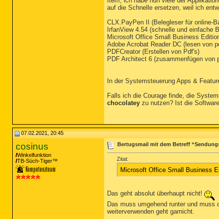
Item, ich habe nun viele der Applikati
auf die Schnelle ersetzen, weil ich en
CLX.PayPen II (Belegleser für online-
IrfanView 4.54 (schnelle und einfache 
Microsoft Office Small Business Editi
Adobe Acrobat Reader DC (lesen von pd
PDFCreator (Erstellen von Pdf's)
PDF Architect 6 (zusammenfügen von p
In der Systemsteuerung Apps & Features
Falls ich die Courage finde, die Syste
chocolatey
zu nutzen? Ist die Software
07.02.2021, 20:45
cosinus
Bertugsmail mit dem Betreff “Sendung
Winkelfunktion
Zitat:
TB-Süch-Tiger™
Microsoft Office Small Business E
Das geht absolut überhaupt nicht!
Das muss umgehend runter und muss dann
weiterverwenden geht garnicht.