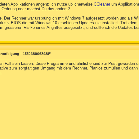
ndeten Applikationen angeht: ich nutze üblicherweise
CCleaner
um Applikationen
 in Ordnung oder machst Du das anders?
ile. Der Rechner war ursprünglich mit Windows 7 aufgesetzt worden und al
inklusiv BIOS die mit Windows 10 erschienen Updates nie installiert. Trotzd
em grösseren Risiko eines Angriffes ausgesetzt, und sollte ich die Updates be
sverfolgung – 15504880058988”
den Fall sein lassen. Diese Programme und ähnliche sind zur Pest geworden u
ernative zum sorgfältigen Umgang mit dem Rechner. Planlos zumüllen und dan
t.