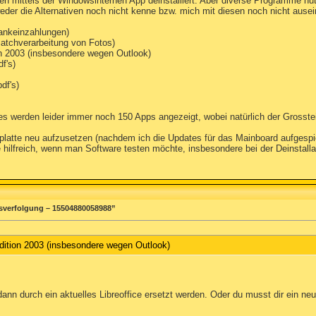
onen mittels der Windowsinternen App deinstalliert. Aber diverse Programme nu
tweder die Alternativen noch nicht kenne bzw. mich mit diesen noch nicht ause
Bankeinzahlungen)
Batchverarbeitung von Fotos)
on 2003 (insbesondere wegen Outlook)
f's)
df's)
 werden leider immer noch 150 Apps angezeigt, wobei natürlich der Grossteil
mplatte neu aufzusetzen (nachdem ich die Updates für das Mainboard aufgesp
 hilfreich, wenn man Software testen möchte, insbesondere bei der Deinstall
sverfolgung – 15504880058988”
dition 2003 (insbesondere wegen Outlook)
 durch ein aktuelles Libreoffice ersetzt werden. Oder du musst dir ein neu