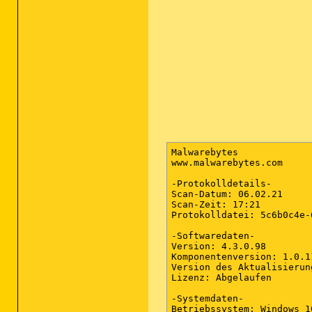
Malwarebytes

www.malwarebytes.com

-Protokolldetails-

Scan-Datum: 06.02.21

Scan-Zeit: 17:21

Protokolldatei: 5c6b0c4e-
-Softwaredaten-

Version: 4.3.0.98

Komponentenversion: 1.0.11
Version des Aktualisierun
Lizenz: Abgelaufen

-Systemdaten-

Betriebssystem: Windows 1