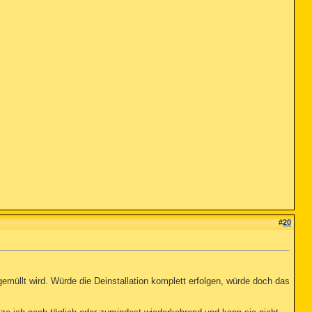
#
20
gemüllt wird. Würde die Deinstallation komplett erfolgen, würde doch das