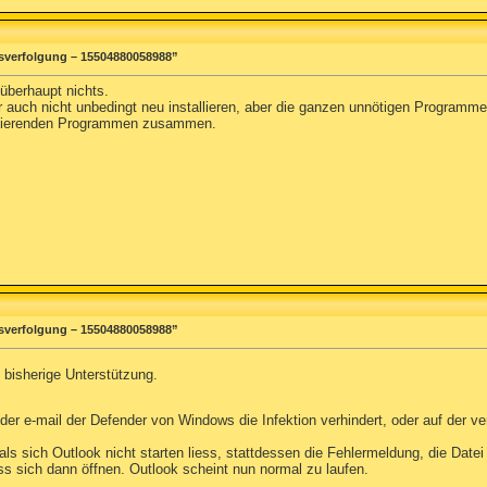
sverfolgung – 15504880058988”
 überhaupt nichts.
auch nicht unbedingt neu installieren, aber die ganzen unnötigen Programme 
tallierenden Programmen zusammen.
sverfolgung – 15504880058988”
 bisherige Unterstützung.
er e-mail der Defender von Windows die Infektion verhindert, oder auf der ve
als sich Outlook nicht starten liess, stattdessen die Fehlermeldung, die Dat
ss sich dann öffnen. Outlook scheint nun normal zu laufen.