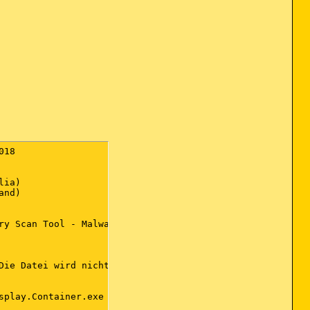
:\Users\Borrelia\AppData\Roaming\Mozilla\Firefox\Profiles\38wl0l0n.default\Extensions\uBlock0@raymondhill.net.xpi [2018-10-19]
FF Extension: (Avast Online Security) - C:\Users\Borrelia\AppData\Roaming\Mozilla\Firefox\Profiles\38wl0l0n.default\Extensions\wrc@avast.com.xpi [2018-10-28]
FF Extension: (ImTranslator: Translator, Di