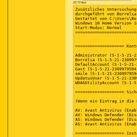
ATTFilter
Zusätzliches Untersuchungsergebnis von Farbar Recovery Scan Tool (x64) Version: 24.10.2018
durchgeführt von Borrelia (28-10-2018 18:09:09)
Gestartet von C:\Users\Borrelia\Downloads
Windows 10 Home Version 1803 17134.345 (X64) (2018-05-26 09:57:21)
Start-Modus: Normal
==========================================================


==================== Konten: =============================

Administrator (S-1-5-21-2309979594-507184025-2969369814-500 - Administrator - Disabled)
Borrelia (S-1-5-21-2309979594-507184025-2969369814-1002 - Administrator - Enabled) => C:\Users\Borrelia
DefaultAccount (S-1-5-21-2309979594-507184025-2969369814-503 - Limited - Disabled)
Gast (S-1-5-21-2309979594-507184025-2969369814-501 - Limited - Disabled)
smile (S-1-5-21-2309979594-507184025-2969369814-1003 - Limited - Disabled)
UpdatusUser (S-1-5-21-2309979594-507184025-2969369814-1001 - Limited - Enabled) => C:\Users\UpdatusUser
WDAGUtilityAccount (S-1-5-21-2309979594-507184025-2969369814-504 - Limited - Disabled)

==================== Sicherheits-Center ========================

(Wenn ein Eintrag in die Fixlist aufgenommen wird, wird er entfernt.)

AV: Avast Antivirus (Enabled - Up to date) {8EA8924E-BC81-DC44-8BB0-8BAE75D86EBF}
AV: Windows Defender (Disabled - Up to date) {D68DDC3A-831F-4fae-9E44-DA132C1ACF46}
AS: Windows Defender (Disabled - Up to date) {D68DDC3A-831F-4fae-9E44-DA132C1ACF46}
AS: Avast Antivirus (Enabled - Up to date) {35C973AA-9ABB-D3CA-B100-B0DC0E5F2402}

==================== Installierte Programme ======================

(Nur Adware-Programme mit dem Zusatz "Hidden" können in die Fixlist aufgenommen werden, um sie sichtbar zu machen. Die Adware-Programme sollten manuell deinstalliert werden.)

Adobe Acrobat Reader DC - Deutsch (HKLM-x32\...\{AC76BA86-7AD7-1031-7B44-AC0F074E4100}) (Version: 19.008.20080 - Adobe Systems Incorporated)
Adobe Stock Photos 1.0 (HKLM-x32\...\{786C5747-0C40-4930-9AFE-113BCE553101}) (Version: 1.0.1 - Adobe Systems)
Amazon Music (HKU\S-1-5-21-2309979594-507184025-2969369814-1002\...\Amazon Amazon Music) (Version: 6.8.1.1388 - Amazon Services LLC)
Avast Free Antivirus (HKLM-x32\...\Avast Antivirus) (Version: 18.7.2354 - AVAST Software)
Conexant HD Audio (HKLM\...\CNXT_AUDIO_HDA) (Version: 8.66.16.50 - Conexant)
Dolby Digital Plus Advanced Audio (HKLM\...\{B0BFC63F-EA07-419E-960B-3FB2ED5DD0B2}) (Version: 7.6.5.1 - Dolby Laboratories Inc)
Dropbox (HKLM-x32\...\Dropbox) (Version: 60.4.107 - Dropbox, Inc.)
Dropbox Update Helper (HKLM-x32\...\{099218A5-A723-43DC-8DB5-6173656A1E94}) (Version: 1.3.141.1 - Dropbox, Inc.) Hidden
Galiastro Profi Version 5.3 (HKLM-x32\...\{506FDA61-9EE3-43F0-BBD8-C3FDF2C4AFCA}_is1) (Version: 5.3 - astrosoftware)
Google Chrome (HKLM-x32\...\Google Chrome) (Version: 69.0.3497.100 - Google Inc.)
Google Update Helper (