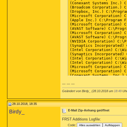
--- --- ---
Geändert von Birdy_ (28.10.2018 um
18:49
Uhr
28.10.2018, 18:35
Birdy_
E-Mail Zip-Anhang geöffnet
FRST Additions Logfile:
Code:
Alles auswählen
Aufklappen