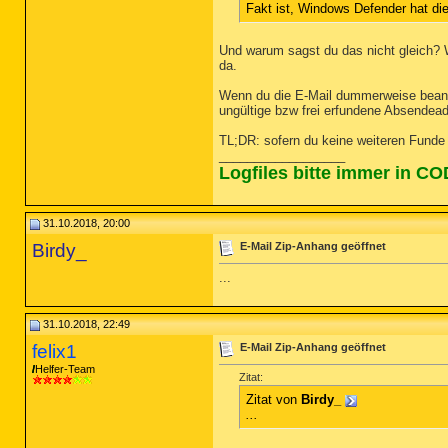
Fakt ist, Windows Defender hat di
Und warum sagst du das nicht gleich? W
da.
Wenn du die E-Mail dummerweise beantw
ungültige bzw frei erfundene Absendea
TL;DR: sofern du keine weiteren Funde 
__________________
Logfiles bitte immer in C
31.10.2018, 20:00
Birdy_
E-Mail Zip-Anhang geöffnet
...
31.10.2018, 22:49
felix1
E-Mail Zip-Anhang geöffnet
Helfer-Team
Zitat:
Zitat von
Birdy_
...