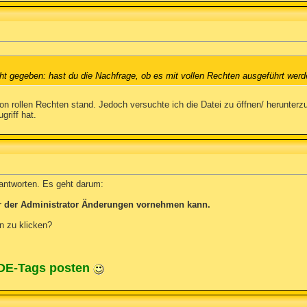
ht gegeben: hast du die Nachfrage, ob es mit vollen Rechten ausgeführt werde
 von rollen Rechten stand. Jedoch versuchte ich die Datei zu öffnen/ herunter
griff hat.
eantworten. Es geht darum:
ur der Administrator Änderungen vornehmen kann.
in zu klicken?
ODE-Tags posten