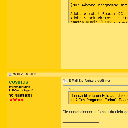
--- --- ---
__________________
28.10.2018, 20:15
cosinus
E-Mail Zip-Anhang geöffnet
Winkelfunktion
Zitat:
TB-Süch-Tiger™
Danach blinkte ein Feld auf, dass
tun? Das Programm Farbar's Recove
Die entscheidende Info hast du nicht ge
__________________
__________________