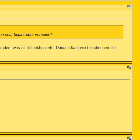
#
4
n soll, bejaht oder verneint?
zuladen, was nicht funktionierte. Danach kam wie beschrieben die
#
5
#
6