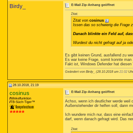
Birdy_
E-Mail Zip-Anhang geöffnet
Zitat:
Zitat von
cosinus
Issen das so schwierig die Frage 
Danach blinkte ein Feld auf, d
Wurdest du nicht gefragt auf ja ode
Es gibt keinen Grund, ausfallend zu we
Es war keine Frage, somit konnte man a
Fakt ist, Windows Defender hat diesen 
Geändert von Birdy_ (28.10.2018 um
21:02
Uhr
28.10.2018, 21:19
cosinus
E-Mail Zip-Anhang geöffnet
Winkelfunktion
Achso, wenn ich deutlicher werde weil d
TB-Süch-Tiger™
Außenstehender dir helfen soll, dann m
Ich wundere mich nur, dass eine einfac
darf, wenn danach gefragt wird. Das ne
Zitat: