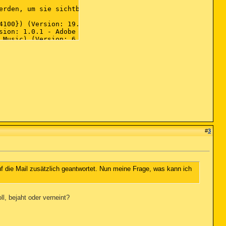
#
3
 die Mail zusätzlich geantwortet. Nun meine Frage, was kann ich
l, bejaht oder verneint?