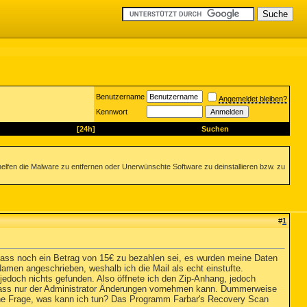
Benutzername
Angemeldet bleiben?
Kennwort
[24h]
Suchen
helfen die Malware zu entfernen oder Unerwünschte Software zu deinstallieren bzw. zu
#
1
 dass noch ein Betrag von 15€ zu bezahlen sei, es wurden meine Daten
men angeschrieben, weshalb ich die Mail als echt einstufte.
 jedoch nichts gefunden. Also öffnete ich den Zip-Anhang, jedoch
f, dass nur der Administrator Änderungen vornehmen kann. Dummerweise
eine Frage, was kann ich tun? Das Programm Farbar's Recovery Scan