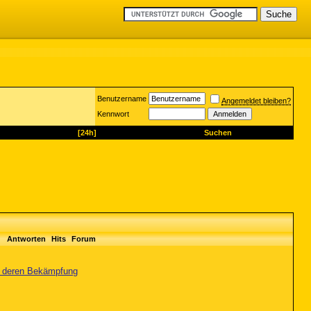
Benutzername
Angemeldet bleiben?
Kennwort
[24h]
Suchen
Antworten
Hits
Forum
nd deren Bekämpfung