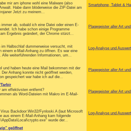
abe mir am iphone wohl eine Malware (also
Smartphone, Tablet & Ha
n Anwalt. Habe dann blöderweise die ZIP-Datei am
Trojaner Jetzt zu meinem...
 immer ab, sobald ich eine Datei oder einen E-
Plagegeister aller Art u
endet. Ich habe schon einige Programme
s am Ergebnis geändert, der Chrome stürzt...
 im Halbschlaf dummerweise versucht, mit
Log-Analyse und Auswer
n einem e-Mail-Anhang zu öffnen. Es war eine
 Alle weiterführenden Informationen, um...
tel und haben heute eine Mail bekommen mit der
Plagegeister aller Art u
. Der Anhang konnte nicht geöffnet werden,
n gespeichert war habe ich auf die...
Tarbir
 am effektivsten entfernt?
Plagegeister aller Art u
mmen als Word-Dateien mit Makro im E-Mail-
Virus Backdoor:Win32/Fynloski.A (laut Microsoft
Log-Analyse und Auswer
exe aus einem E-Mail-Anhang kam folgende
AppData\Local\crypto.exe" wurde der...
ip" geöffnet