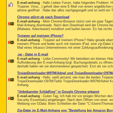
E-mail-anhang
- Hallo Liebes Forum, habe folgendes Problem: H
Trojaner, Virus,..) geholt über eine E-Mail von einem angebliche
iphone geöffnet . Habe das alles nachgegoogelt und ist wohl ein 
Chrome stürzt ab nach Download
E-mail-anhang
- Mein Chrome-Browser stürzt seit ein paar Tagen
Mail-Anhang downloade. Nach dem Download wird der Chrome be
(Malware, Adwcleaner) installiert und laufen lassen. Es hat nicht
Trojaner auf meinem iPhone?
E-mail-anhang
- Trojaner auf meinem iPhone? Habe gerade eben
meinem iPhone und leider auch mit meinem iPad, eine zip-Datei i
Mail eines Inkasso Unternehmens mit einer Zahlungsaufforderung.
.jar - Datei in E-mail
E-mail-anhang
- Liebe Community! Wir betreiben ein kleines Ho
Aufforderung den E-mail-Anhang bzgl. Buchungsdetails zu öffnen
deshalb haben wir sie dummerweise gespeichert. Erst als sie scho
TrojanDownloader:W97M/Adnel und TrojanDownloader:O97M/
E-mail-anhang
- Hallo, weiß jemand, wie man die beiden Trojaner
TrojanDownloader:O97M/Tarbir TrojanDownloader:W97M/Adnel Ko
Anhang.
"Unbekannter Schädling" in Google Chrome erkannt
E-mail-anhang
- Guten Tag, Ich hab mir vor einigen Wochen den 
Security Essentials) eingefangen. Nach dem Öffnen von einer .
Meldung von GData: Beim Schließen der Datei "C:\Users\Thomas\
Zip-Datei im E-Mail-Anhang von "Bestellung bei Amazon Buyv