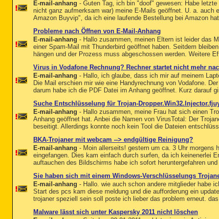
E-mail-anhang
- Guten Tag, ich bin "doof" gewesen: Habe letzt
nicht ganz aufmerksam war) meine E-Mails geöffnet. U. a. auch ein
Amazon Buyvip", da ich eine laufende Bestellung bei Amazon hatte
Probleme nach Öffnen von E-Mail-Anhang
E-mail-anhang
- Hallo zusammen, meinen Eltern ist leider das 
einer Spam-Mail mit Thunderbird geöffnet haben. Seitdem bleiben
hängen und der Prozess muss abgeschossen werden. Weitere Effek
Virus in Vodafone Rechnung? Rechner startet nicht mehr na
E-mail-anhang
- Hallo, ich glaube, dass ich mir auf meinem Lapt
Die Mail erschien mir wie eine Handyrechnung von Vodafone. Der
darum habe ich die PDF Datei im Anhang geöffnet. Kurz darauf gi
Suche Entschlüsselung für Trojan-Dropper.Win32.Injector.fju
E-mail-anhang
- Hallo zusammen, meine Frau hat sich einen Tro
Anhang geöffnet hat. Anbei die Namen von VirusTotal: Der Trojan
beseitigt. Allerdings konnte noch kein Tool die Dateien entschlüss
BKA-Trojaner mit webcam --> endgültige Reinigung?
E-mail-anhang
- Moin allerseits! gestern um ca. 3 Uhr morgens 
eingefangen. Dies kam einfach durch surfen, da ich keinenerlei E
auftauchen des Bildschirms habe ich sofort heruntergefahren und
Sie haben sich mit einem Windows-Verschlüsselungs Trojaner
E-mail-anhang
- Hallo. wie auch schon andere mitglieder habe i
Start des pcs kam diese meldung und die aufforderung ein update
trojaner speziell sein soll poste ich lieber das problem erneut. da
Malware lässt sich unter Kaspersky 2011 nicht löschen