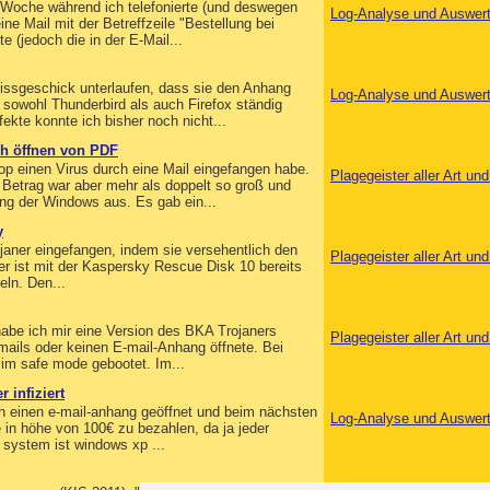
e Woche während ich telefonierte (und deswegen
Log-Analyse und Auswer
e Mail mit der Betreffzeile "Bestellung bei
 (jedoch die in der E-Mail...
Missgeschick unterlaufen, dass sie den Anhang
Log-Analyse und Auswer
 sowohl Thunderbird als auch Firefox ständig
te konnte ich bisher noch nicht...
ch öffnen von PDF
op einen Virus durch eine Mail eingefangen habe.
Plagegeister aller Art u
 Betrag war aber mehr als doppelt so groß und
ng der Windows aus. Es gab ein...
y
janer eingefangen, indem sie versehentlich den
Plagegeister aller Art u
er ist mit der Kaspersky Rescue Disk 10 bereits
eln. Den...
habe ich mir eine Version des BKA Trojaners
Plagegeister aller Art u
mails oder keinen E-mail-Anhang öffnete. Bei
 im safe mode gebootet. Im...
 infiziert
ch einen e-mail-anhang geöffnet und beim nächsten
Log-Analyse und Auswer
 in höhe von 100€ zu bezahlen, da ja jeder
s system ist windows xp ...