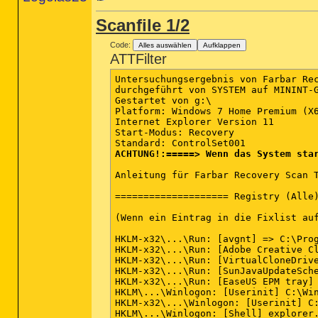
Scanfile 1/2
Code:
Alles auswählen
Aufklappen
ATTFilter
Untersuchungsergebnis von Farbar Rec
durchgeführt von SYSTEM auf MININT-G
Gestartet von g:\

Platform: Windows 7 Home Premium (X6
Internet Explorer Version 11

Start-Modus: Recovery

ACHTUNG!:=====> Wenn das System sta
Anleitung für Farbar Recovery Scan T
==================== Registry (Alle)
(Wenn ein Eintrag in die Fixlist au
HKLM-x32\...\Run: [avgnt] => C:\Prog
HKLM-x32\...\Run: [Adobe Creative C
HKLM-x32\...\Run: [VirtualCloneDriv
HKLM-x32\...\Run: [SunJavaUpdateSch
HKLM-x32\...\Run: [EaseUS EPM tray]
HKLM\...\Winlogon: [Userinit] C:\Win
HKLM-x32\...\Winlogon: [Userinit] C:
HKLM\...\Winlogon: [Shell] explorer.