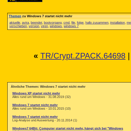
Themen
zu Windows 7 startet nicht mehr
aktuelle
,
avira
,
beendet
,
bootvorgang
,
cmd
,
file
,
folge
,
hallo zusammen
,
installation
,
me
verschieben
,
version
,
viren
,
windows
,
windows 7
«
TR/Crypt.ZPACK.64698
Ähnliche Themen: Windows 7 startet nicht mehr
Windows XP startet nicht mehr
Alles rund um Windows - 31.08.2019 (32)
Windows 7 startet nicht mehr
Alles rund um Windows - 10.01.2015 (10)
Windows 7 startet nicht mehr
Log-Analyse und Auswertung - 20.11.2014 (1)
Windows7 64Bit: Computer startet nicht mehr, hängt sich bei "Windows