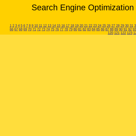
Search Engine Optimization 
1
2
3
4
5
6
7
8
9
10
11
12
13
14
15
16
17
18
19
20
21
22
23
24
25
26
27
28
29
30
31
3
66
67
68
69
70
71
72
73
74
75
76
77
78
79
80
81
82
83
84
85
86
87
88
89
90
91
92
9
120
121
122
123
1