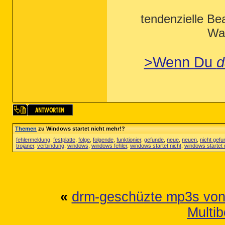
tendenzielle Be
Wah
>Wenn Du
d
Themen
zu Windows startet nicht mehr!?
fehlermeldung
,
festplatte
,
folge
,
folgende
,
funktionier
,
gefunde
,
neue
,
neuen
,
nicht gef
trojaner
,
verbindung
,
windows
,
windows fehler
,
windows startet nicht
,
windows startet 
«
drm-geschüzte mp3s von 
Multi