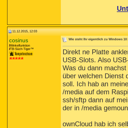
Unt
11.12.2015, 12:03
cosinus
Wie steht Ihr eigentlich zu Windows 10 
Winkelfunktion
TB-Süch-Tiger™
Direkt ne Platte ankl
USB-Slots. Also USB-
Was du dann machst i
über welchen Dienst d
soll. Ich hab an mein
/media auf dem Raspi
ssh/sftp dann auf mei
der in /media gemount
ownCloud hab ich selb