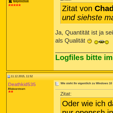
Zitat von
Chad
und siehste ma
Ja, Quantität ist ja s
als Qualität
_________________
Logfiles bitte 
11.12.2015, 11:52
Deathkid535
Wie steht Ihr eigentlich zu Windows 10
Malwareteam
Zitat:
Oder wie ich d
nur openssh ins