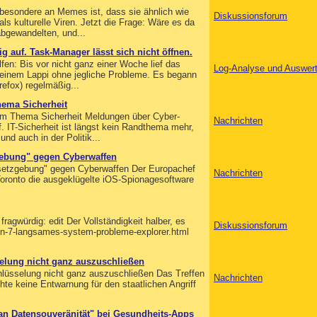
s besondere an Memes ist, dass sie ähnlich wie
Diskussionsforum
s kulturelle Viren. Jetzt die Frage: Wäre es da
 abgewandelten, und...
 auf. Task-Manager lässt sich nicht öffnen.
lfen: Bis vor nicht ganz einer Woche lief das
Log-Analyse und Auswer
meinem Lappi ohne jegliche Probleme. Es begann
refox) regelmäßig...
hema Sicherheit
zum Thema Sicherheit Meldungen über Cyber-
Nachrichten
. IT-Sicherheit ist längst kein Randthema mehr,
nd auch in der Politik...
gebung" gegen Cyberwaffen
setzgebung" gegen Cyberwaffen Der Europachef
Nachrichten
Toronto die ausgeklügelte iOS-Spionagesoftware
ragwürdig: edit Der Vollständigkeit halber, es
Diskussionsforum
in-7-langsames-system-probleme-explorer.html
selung nicht ganz auszuschließen
hlüsselung nicht ganz auszuschließen Das Treffen
Nachrichten
te keine Entwarnung für den staatlichen Angriff
 an Datensouveränität" bei Gesundheits-Apps