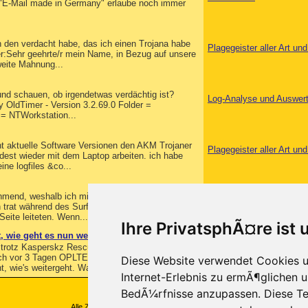
e "E-Mail made in Germany" erlaube noch immer
ch den verdacht habe, das ich einen Trojana habe
Plagegeister aller Art u
er:Sehr geehrte/r mein Name, in Bezug auf unsere
weite Mahnung...
nd schauen, ob irgendetwas verdächtig ist?
Log-Analyse und Auswer
y OldTimer - Version 3.2.69.0 Folder =
 = NTWorkstation...
cht aktuelle Software Versionen den AKM Trojaner
Plagegeister aller Art u
est wieder mit dem Laptop arbeiten. ich habe
ine logfiles &co...
mend, weshalb ich mich jetzt hilfesuchend an
Log-Analyse und Auswer
trat während des Surfens im Internet erstmals
eite leiteten. Wenn...
Ihre PrivatsphÃ¤re ist 
 wie geht es nun weiter?
r trotz Kasperskz RescueDisc und
Log-Analyse und Auswer
e ich vor 3 Tagen OPLTE mit anschliessendem Scan
Diese Website verwendet Cookies u
t, wie's weitergeht. Was ich...
Internet-Erlebnis zu ermÃ¶glichen u
BedÃ¼rfnisse anzupassen. Diese Te
Alle Zeitangaben in WEZ +1. Es ist jetzt
09:27
Uhr.