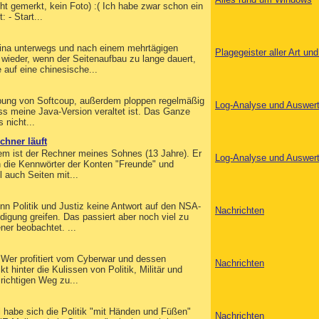
ht gemerkt, kein Foto) :( Ich habe zwar schon ein
 - Start...
hina unterwegs und nach einem mehrtägigen
Plagegeister aller Art u
d wieder, wenn der Seitenaufbau zu lange dauert,
 auf eine chinesische...
Werbung von Softcoup, außerdem ploppen regelmäßig
Log-Analyse und Auswer
ss meine Java-Version veraltet ist. Das Ganze
 nicht...
chner läuft
lem ist der Rechner meines Sohnes (13 Jahre). Er
Log-Analyse und Auswer
ch die Kennwörter der Konten "Freunde" und
 auch Seiten mit...
n Politik und Justiz keine Antwort auf den NSA-
Nachrichten
igung greifen. Das passiert aber noch viel zu
ner beobachtet. ...
ne Wer profitiert vom Cyberwar und dessen
Nachrichten
t hinter die Kulissen von Politik, Militär und
richtigen Weg zu...
 habe sich die Politik "mit Händen und Füßen"
Nachrichten