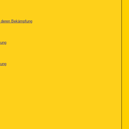
nd deren Bekämpfung
tung
tung