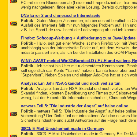
PC mit einem Bluescreen ab (Leider nicht reproduzierbar, Text nic
wenig nachgelesen, finde aber keine Lösung. Bereits durchprobiert:
DNS Error 2 und chinesische Internetseite
Politik
- Guten Morgen Zusammen, ich bin derzeit beruflich in C
Ausfall des Internets fällt mir nun folgendes Problem auf. Hin un
z.B. bei Sport1.de usw. bricht der Ladevorgang ab und ich komme
Firefox: Softcoup-Werbung + Aufforderung zum Java-Update
Politik
- Hallo, seit gut einer Woche ist mein Firefox voll mit 
unabhängig von der Internetseite Felder auf, mit dem Hinweis, da
müsste passiert sein, als ich bei der Installation des GOM-Players
WIN7: AVAST meldet Win32:Bprotect-D /-F /-H und weitere, Re
Politik
- Ich selbst bin User mit rudimentären Kenntnissen. Prob
soll eigentlich das Konto "Yannik" nutzen, kannte leider aber au
"Supervisor". Neben Spielen und einigen Add-Ons hat er sich wohl
Analyse: Ein Jahr NSA-Skandal und noch viel zu tun
Politik
- Analyse: Ein Jahr NSA-Skandal und noch viel zu tun Wen
Skandal finden, könnten Bevölkerung und Firmen zur Selbstverteid
wenig, hat der Experte für Informationssicherheit, Christoph Wege
netwars Teil 5: "Die Industrie der Angst" auf heise online
Politik
- netwars Teil 5: "Die Industrie der Angst" auf heise onli
Vorbereitung? Der fünfte Teil der interaktiven Webdoc netwars blick
Sicherheitsindustrie und sucht Antworten auf die Frage nach dem 
30C3: E-Mail-Unsicherheit made in Germany
Politik
- 30C3: E-Mail-Unsicherheit made in Germany Bei De-Mail