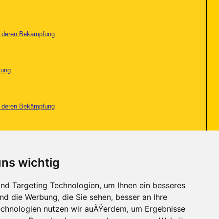
nd deren Bekämpfung
tung
nd deren Bekämpfung
tung
uns wichtig
tung
nd Targeting Technologien, um Ihnen ein besseres
nd die Werbung, die Sie sehen, besser an Ihre
Seite 1 von 2
1
2
>
chnologien nutzen wir auÃŸerdem, um Ergebnisse