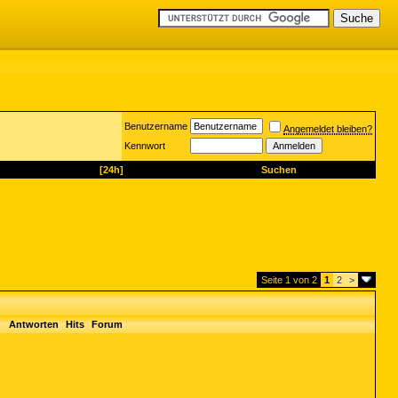
Benutzername
Angemeldet bleiben?
Kennwort
[24h]
Suchen
Seite 1 von 2
1
2
>
Antworten
Hits
Forum