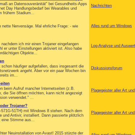
stmaß an Datensouveränität" bei Gesundheits-Apps
Nachrichten
ernet Day Handlungsbedarf bei Wearables und
m frühem Stadium...
Alles rund um Windows
ch nette Nervensäge. Mal ehrliche Frage: - wie
 nachdem ich mir einen Trojaner eingefangen
Log-Analyse und Auswer
 er unter Einstellungen aktiviert ist. Also habe
rdächtigen Objekte...
gen
ist schon häufiger aufgefallen, dass insgesamt die
Diskussionsforum
ätsnetzwerk angeht. Aber vor ein paar Wochen bin
reits im...
eiten
gen beim Aufruf mancher Internetseiten (z.B.
Plagegeister aller Art u
, die Sie öffnen möchten, kann nicht angezeigt
ion verwendet." ...
oder Trojaner?
E5-571G-51TH) mit Windows 8 stehen. Nach dem
Plagegeister aller Art u
nd Antivir, installiert. Dann passierte plötzlich
t eine Stimme aus...
ter Neuinstallation von Avast! 2015 stürzte der
Alles rund um Windows