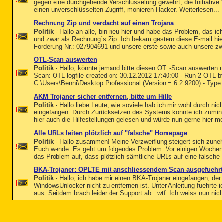
gegen eine durchgehende Verschlüsselung gewehrt, die Initiativ
einen unverschlüsselten Zugriff, monieren Hacker. Weiterlesen...
Rechnung Zip und verdacht auf einen Trojana
Politik
- Hallo an alle, bin neu hier und habe das Problem, das i
und zwar als Rechnung´s Zip. Ich bekam gestern diese E-mail hi
Forderung Nr.: 027904691 und unsere erste sowie auch unsere z
OTL-Scan auswerten
Politik
- Hallo, könnte jemand bitte diesen OTL-Scan auswerten u
Scan: OTL logfile created on: 30.12.2012 17:40:00 - Run 2 OTL b
C:\Users\Benni\Desktop Professional (Version = 6.2.9200) - Type
AKM Trojaner sicher entfernen, bitte um Hilfe
Politik
- Hallo liebe Leute, wie soviele hab ich mir wohl durch ni
eingefangen. Durch Zurücksetzen des Systems konnte ich zumind
hier auch die Hilfestellungen gelesen und würde nun gerne hier me
Alle URLs leiten plötzlich auf "falsche" Homepage
Politik
- Hallo zusammen! Meine Verzweiflung steigert sich zuneh
Euch wende. Es geht um folgendes Problem: Vor einigen Wochen 
das Problem auf, dass plötzlich sämtliche URLs auf eine falsche S
BKA-Trojaner: OPLTE mit anschliessendem Scan ausgefuehrt,
Politik
- Hallo, ich habe mir einen BKA-Trojaner eingefangen, de
WindowsUnlocker nicht zu entfernen ist. Unter Anleitung fuehrt
aus. Seitdem brach leider der Support ab. :wtf: Ich weiss nun nich