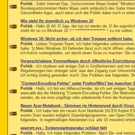
Politik
- Safer Internet Day: Justizminister Maas fordert "Minde
Bundesjustizminister Heiko Maas sieht anlässlich des Safer Int
Gesundheits-Apps, auch wenn sich die Politik dabei noch in eine
Wie steht Ihr eigentlich zu Windows 10
Politik
- Hallo @ All :D Jaja, der typ ist wieder da :D die eigentli
steht Ihr so zu Windows 10 ? * ******************** * zu mir selbst:
Windows 10: Nicht sicher, ob ich den Trojaner entfernt habe.
Politik
- Liebes Trojaner-Team, ich habe folgendes unternommen,
habe: 1) Mein Windows 10 Defender lässt sich nicht öffnen, obwohl
ich Antivir runtergeladen, um damit einen Scan zu machen. Die ve
Vorgeschriebene Virensoftware durch öffentliche Einrichtun
Politik
- Ich studiere seit einiger Zeit in Großbritannien und mir 
Regulierungen hier strenger sind, was den Zugang zum Universit
ich richtig stinkig geworden :koch: Das Problem war folgendes: Be
"Content-Encoding-Fehler" unter Firefox/Win7 bei manchen S
Politik
- Hallo, ich bin ein Hilfesuchender, da ich seit einigen Ta
www.abb.de) die Meldung "Content-Encoding-Fehler, Die Webseite
werden, da sie eine ungültige oder unbekannte Form der Kompress
Neues Acer-Notebook - Stimmen im Hintergrund durch Virus 
Politik
- Ich habe hier ein neues Acer Notebook (ACER Aspire 
ersten Start wurden lediglich Standardprogramme, wie Open Office u
folgendes. In regelmäßigen Abständen (ca. alle 10 minuten) ertön
aswrvrt.sys - Systemstartreperatur schlägt fehl
Politik
- Hallo, Ich habe folgendes Problem. Nach De- und versuch