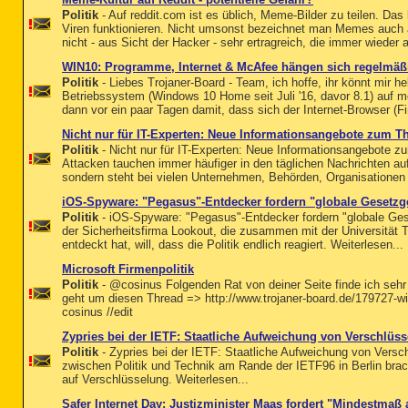
Politik
- Auf reddit.com ist es üblich, Meme-Bilder zu teilen. Da
Viren funktionieren. Nicht umsonst bezeichnet man Memes auch al
nicht - aus Sicht der Hacker - sehr ertragreich, die immer wieder
WIN10: Programme, Internet & McAfee hängen sich regelmäßig
Politik
- Liebes Trojaner-Board - Team, ich hoffe, ihr könnt mir he
Betriebssystem (Windows 10 Home seit Juli '16, davor 8.1) auf 
dann vor ein paar Tagen damit, dass sich der Internet-Browser (Fi
Nicht nur für IT-Experten: Neue Informationsangebote zum T
Politik
- Nicht nur für IT-Experten: Neue Informationsangebote 
Attacken tauchen immer häufiger in den täglichen Nachrichten auf
sondern steht bei vielen Unternehmen, Behörden, Organisationen u
iOS-Spyware: "Pegasus"-Entdecker fordern "globale Gesetz
Politik
- iOS-Spyware: "Pegasus"-Entdecker fordern "globale Ge
der Sicherheitsfirma Lookout, die zusammen mit der Universität 
entdeckt hat, will, dass die Politik endlich reagiert. Weiterlesen...
Microsoft Firmenpolitik
Politik
- @cosinus Folgenden Rat von deiner Seite finde ich sehr f
geht um diesen Thread => http://www.trojaner-board.de/179727-w
cosinus //edit
Zypries bei der IETF: Staatliche Aufweichung von Verschlüs
Politik
- Zypries bei der IETF: Staatliche Aufweichung von Versc
zwischen Politik und Technik am Rande der IETF96 in Berlin brach
auf Verschlüsselung. Weiterlesen...
Safer Internet Day: Justizminister Maas fordert "Mindestmaß