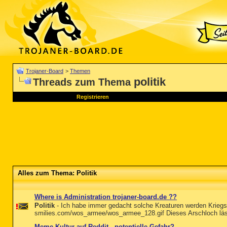
Trojaner-Board
>
Themen
politik
Threads zum Thema
Registrieren
Alles zum Thema: Politik
Where is Administration trojaner-board.de ??
Politik
- Ich habe immer gedacht solche Kreaturen werden Kriegsv
smilies.com/wos_armee/wos_armee_128.gif Dieses Arschloch lässt
Meme-Kultur auf Reddit - potentielle Gefahr?