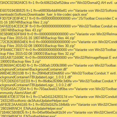
C02382A9C5 ft=1 fh=0c60622d2ef52dea vn="Win32/DomaIQ.AH evtl. uner
01943BB25 ft=1 fh=e68836b4ddf46e81 vn="Variante von Win32/SoftonicD
ownloads\SoftonicDownloader_fuer_k-lite-codec-pack.exe"
DF2E8F4C17 ft=0 fh=0000000000000000 vn="JS/Toolbar.Crossrider.C evt
1-16 180748\Backup files 2.zip"
2D14CEDC3F ft=0 fh=0000000000000000 vn="Win32/Toolbar.Conduit evtl
180748\Backup files 43.zip"
98E6DF8A9 ft=0 fh=0000000000000000 vn="Variante von Win32/ReImageR
up Files 2015-01-16 180748\Backup files 44.zip"
263BBD4E6 ft=0 fh=0000000000000000 vn="Variante von Win32/Conduit.
up Files 2015-02-08 190001\Backup files 30.zip"
46C739377 ft=0 fh=0000000000000000 vn="Variante von Win32/Toolbar.Co
up Files 2015-02-08 190001\Backup files 32.zip"
1AB711608C ft=0 fh=0000000000000000 vn="Win32/ReImageRepair.E evtl.
190001\Backup files 3.zip"
59AC4D14D ft=1 fh=1580afc1f00b3898 vn="Variante von Win32/Toolbar.Co
ckgroundContainer\BackgroundContainer.dll"
D4E2BD10B ft=1 fh=2f9f46df1834d950 vn="Win32/Toolbar.Conduit.Y evtl.
ckgroundContainer\TBUpdaterLogic_1.0.0.1.dll"
D5D3711ED3 ft=1 fh=86dbe26399c3d0fa vn="Win32/Toolbar.Conduit.Y ev
ckgroundContainer\TBUpdaterLogic_1.0.0.2.dll"
5A5AC72D4 ft=1 fh=793aa3eeb17df0ba vn="Variante von Win32/Toolbar.Co
munity Alerts\Alert.dll"
47DE37704 ft=1 fh=17a42d112428317d vn="Variante von Win32/Conduit.Se
2431245\softonic-de3AutoUpdaterHelper.exe"
E2AAA6165 ft=1 fh=8020d1625c184b6b vn="Variante von Win32/ClientCo
CT2801948\NCH_ENAutoUpdateHelper.exe"
46C5B0BD5 ft=1 fh=045ef86e0ed41b34 vn="Variante von Win32/ClientConn
CT2801948\NCH_ENToolbarHelper.exe"