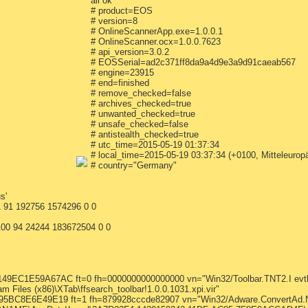
all ok
# product=EOS
# version=8
# OnlineScannerApp.exe=1.0.0.1
# OnlineScanner.ocx=1.0.0.7623
# api_version=3.0.2
# EOSSerial=ad2c371ff8da9a4d9e3a9d91caeab567
# engine=23915
# end=finished
# remove_checked=false
# archives_checked=true
# unwanted_checked=true
# unsafe_checked=false
# antistealth_checked=true
# utc_time=2015-05-19 01:37:34
# local_time=2015-05-19 03:37:34 (+0100, Mitteleuro
# country="Germany"
s'
1 91 192756 1574296 0 0
100 94 24244 183672504 0 0
C1E59A67AC ft=0 fh=0000000000000000 vn="Win32/Toolbar.TNT2.I evtl.
 Files (x86)\XTab\ffsearch_toolbar!1.0.0.1031.xpi.vir"
BC8E6E49E19 ft=1 fh=879928cccde82907 vn="Win32/Adware.ConvertAd.