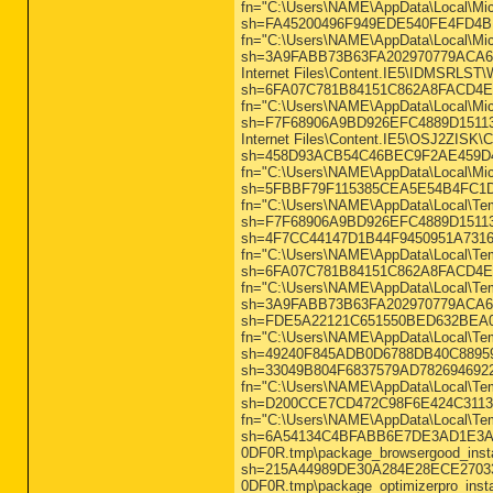
fn="C:\Users\NAME\AppData\Local\Mic
sh=FA45200496F949EDE540FE4FD4BEA
fn="C:\Users\NAME\AppData\Local\Micr
sh=3A9FABB73B63FA202970779ACA6C32
Internet Files\Content.IE5\IDMSRLST\
sh=6FA07C781B84151C862A8FACD4E2EF
fn="C:\Users\NAME\AppData\Local\Micr
sh=F7F68906A9BD926EFC4889D15113E66
Internet Files\Content.IE5\OSJ2ZISK\
sh=458D93ACB54C46BEC9F2AE459D40747
fn="C:\Users\NAME\AppData\Local\Micr
sh=5FBBF79F115385CEA5E54B4FC1D7A
fn="C:\Users\NAME\AppData\Local\T
sh=F7F68906A9BD926EFC4889D15113E6
sh=4F7CC44147D1B44F9450951A7316E
fn="C:\Users\NAME\AppData\Local\T
sh=6FA07C781B84151C862A8FACD4E2EF
fn="C:\Users\NAME\AppData\Local\Te
sh=3A9FABB73B63FA202970779ACA6C32
sh=FDE5A22121C651550BED632BEA0768
fn="C:\Users\NAME\AppData\Local\Te
sh=49240F845ADB0D6788DB40C88959609
sh=33049B804F6837579AD782694692273
fn="C:\Users\NAME\AppData\Local\Te
sh=D200CCE7CD472C98F6E424C311352A
fn="C:\Users\NAME\AppData\Local\T
sh=6A54134C4BFABB6E7DE3AD1E3A71BC
0DF0R.tmp\package_browsergood_instal
sh=215A44989DE30A284E28ECE270339C
0DF0R.tmp\package_optimizerpro_instal