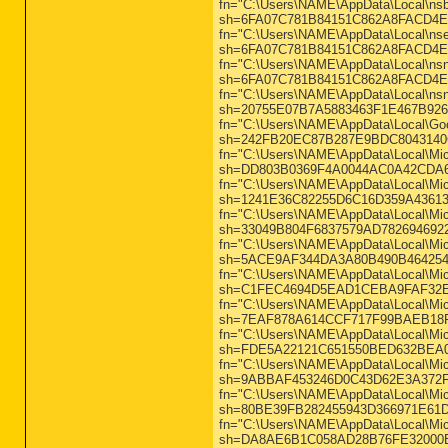
fn="C:\Users\NAME\AppData\Local\ns
sh=6FA07C781B84151C862A8FACD4E2EF
fn="C:\Users\NAME\AppData\Local\ns
sh=6FA07C781B84151C862A8FACD4E2EF
fn="C:\Users\NAME\AppData\Local\ns
sh=6FA07C781B84151C862A8FACD4E2EF
fn="C:\Users\NAME\AppData\Local\ns
sh=20755E07B7A5883463F1E467B926DC
fn="C:\Users\NAME\AppData\Local\Goo
sh=242FB20EC87B287E9BDC8043140CDE
fn="C:\Users\NAME\AppData\Local\Micr
sh=DD803B0369F4A0044AC0A42CDA686
fn="C:\Users\NAME\AppData\Local\Mic
sh=1241E36C82255D6C16D359A436133CD
fn="C:\Users\NAME\AppData\Local\Mic
sh=33049B804F6837579AD782694692273
fn="C:\Users\NAME\AppData\Local\Mic
sh=5ACE9AF344DA3A80B490B464254A37D
fn="C:\Users\NAME\AppData\Local\Mic
sh=C1FEC4694D5EAD1CEBA9FAF32EF12
fn="C:\Users\NAME\AppData\Local\Micr
sh=7EAF878A614CCF717F99BAEB18F3FD
fn="C:\Users\NAME\AppData\Local\Micr
sh=FDE5A22121C651550BED632BEA0768
fn="C:\Users\NAME\AppData\Local\Micr
sh=9ABBAF453246D0C43D62E3A372F408
fn="C:\Users\NAME\AppData\Local\Micr
sh=80BE39FB282455943D366971E61DF8C
fn="C:\Users\NAME\AppData\Local\Micr
sh=DA8AE6B1C058AD28B76FE32000B5A