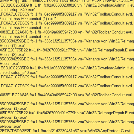
rs\NAME\AppData\Local\2A7D22F4-1430159342-11DF-AC85-7F8E9ACCAD4E\p
D1CC2635D9 ft=1 fh=fc91a06500238816 vn="Win32/DownloadAdmin.H evtl.
ield-setup_540.exe"
A71C7D6C9 ft=1 fh=6ec999985f609117 vn="Win32/Toolbar.Conduit evtl. 
nstall-hss-600-conduit (1).exe"
A71C7D6C9 ft=1 fh=6ec999985f609117 vn="Win32/Toolbar.Conduit evtl. 
install-hss-600-conduit.exe"
E1EC2A846 ft=1 fh=40849a6985947c00 vn="Win32/Toolbar.Conduit evtl. 
install-hss-691-conduit.exe"
584259BEC ft=1 fh=333c1f251135755e vn="Variante von Win32/ReImageRe
epair (1).exe"
E20F75B22 ft=1 fh=84267000d91c779b vn="Win32/ReImageRepair.E evtl.
epair (2).exe"
584259BEC ft=1 fh=333c1f251135755e vn="Variante von Win32/ReImageRe
epair.exe"
D1CC2635D9 ft=1 fh=fc91a06500238816 vn="Win32/DownloadAdmin.H evtl
hield-setup_540.exe"
A71C7D6C9 ft=1 fh=6ec999985f609117 vn="Win32/Toolbar.Conduit evtl. 
A71C7D6C9 ft=1 fh=6ec999985f609117 vn="Win32/Toolbar.Conduit evtl. 
E1EC2A846 ft=1 fh=40849a6985947c00 vn="Win32/Toolbar.Conduit evtl. 
584259BEC ft=1 fh=333c1f251135755e vn="Variante von Win32/ReImageRe
Repair (1).exe"
FE20F75B22 ft=1 fh=84267000d91c779b vn="Win32/ReImageRepair.E evtl
Repair (2).exe"
584259BEC ft=1 fh=333c1f251135755e vn="Variante von Win32/ReImageRe
eRepair.exe"
B7D8DA3E2F ft=1 fh=ebf21d2230451b57 vn="Win32/AnyProtect.G evtl. u