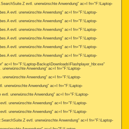
rchSuite.Z evtl. unerwünschte Anwendung" ac=I fn="F:\Laptop-
A evtl. unerwünschte Anwendung" ac=I fn="F:\Laptop-
A evtl. unerwünschte Anwendung" ac=I fn="F:\Laptop-
A evtl. unerwünschte Anwendung" ac=I fn="F:\Laptop-
A evtl. unerwünschte Anwendung" ac=I fn="F:\Laptop-
A evtl. unerwünschte Anwendung" ac=I fn="F:\Laptop-
A evtl. unerwünschte Anwendung" ac=I fn="F:\Laptop-
c=I fn="F:\Laptop-Backup\Downloads\Flashplayer_hbr.exe"
unerwünschte Anwendung" ac=I fn="F:\Laptop-
unerwünschte Anwendung" ac=I fn="F:\Laptop-
. unerwünschte Anwendung" ac=I fn="F:\Laptop-
tl. unerwünschte Anwendung" ac=I fn="F:\Laptop-
l. unerwünschte Anwendung" ac=I fn="F:\Laptop-
l. unerwünschte Anwendung" ac=I fn="F:\Laptop-
rchSuite.Z evtl. unerwünschte Anwendung" ac=I fn="F:\Laptop-
rwünschte Anwendung" ac=I fn="F:\Laptop-