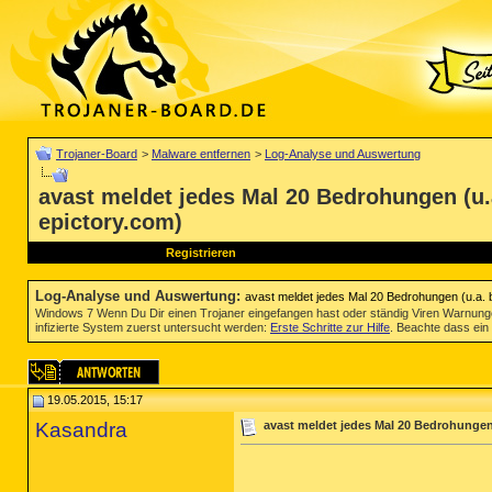
Trojaner-Board
>
Malware entfernen
>
Log-Analyse und Auswertung
avast meldet jedes Mal 20 Bedrohungen (u.a
epictory.com)
Registrieren
Log-Analyse und Auswertung
:
avast meldet jedes Mal 20 Bedrohungen (u.a. b
Windows 7 Wenn Du Dir einen Trojaner eingefangen hast oder ständig Viren Warnun
infizierte System zuerst untersucht werden:
Erste Schritte zur Hilfe
. Beachte dass ein 
19.05.2015, 15:17
Kasandra
avast meldet jedes Mal 20 Bedrohungen 