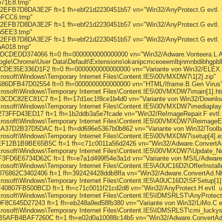
b71E8.tmp"
B7D8DA3E2F ft=1 fh=ebf21d2230451b57 vn="Win32/AnyProtect.G evtl. u
eFCC6.tmp"
B7D8DA3E2F ft=1 fh=ebf21d2230451b57 vn="Win32/AnyProtect.G evtl. u
n5EE3.tmp"
B7D8DA3E2F ft=1 fh=ebf21d2230451b57 vn="Win32/AnyProtect.G evtl. u
nA018.tmp"
DEDD374066 ft=0 fh=0000000000000000 vn="Win32/Adware.Vonteera.L A
gle\Chrome\User Data\Default\Extensions\okanipcmceoeemlbjnmnbdibhgpbllg
35E336D1F2 ft=0 fh=0000000000000000 vn="Variante von Win32/ELEX.BF
osoft\Windows\Temporary Internet Files\Content.IE5\00VMXDW7\1[2].zip"
DFB47D02554 ft=0 fh=0000000000000000 vn="HTML/Iframe.B.Gen Virus"
rosoft\Windows\Temporary Internet Files\Content.IE5\00VMXDW7\main[1].h
C82EC81C7 ft=1 fh=17d1ec1f8ce1b4d0 vn="Variante von Win32/DownloadA
rosoft\Windows\Temporary Internet Files\Content.IE5\00VMXDW7\mediaplaye
FFD43ED17 ft=1 fh=1b2ddb3a5e7fcade vn="Win32/ReImageRepair.F evtl.
rosoft\Windows\Temporary Internet Files\Content.IE5\00VMXDW7\ReimageE
2B37D5DAC ft=1 fh=dd696e5367b0b862 vn="Variante von Win32/Toolbar.C
rosoft\Windows\Temporary Internet Files\Content.IE5\00VMXDW7\setup[4].e
B1B9BE65B5C ft=1 fh=c71c0011a56d2426 vn="Win32/Adware.ConvertAd
osoft\Windows\Temporary Internet Files\Content.IE5\00VMXDW7\Update_Noti
6E6734D62C ft=1 fh=e7a1d499f54e3a1d vn="Variante von MSIL/Adware.I
osoft\Windows\Temporary Internet Files\Content.IE5\A0UC16D2\OfferInstalle
62C3402406 ft=1 fh=392424428ddb8ffa vn="Win32/Adware.ConvertAd.NK
osoft\Windows\Temporary Internet Files\Content.IE5\A0UC16D2\SFSetup[1]
07FB500BCD ft=1 fh=c71c0011f21cd2d8 vn="Win32/AnyProtect.H evtl. u
osoft\Windows\Temporary Internet Files\Content.IE5\IDMSRLST\AnyProtect
645D27243 ft=1 fh=eb248a9ed58fb380 vn="Variante von Win32/LiMo.C ev
osoft\Windows\Temporary Internet Files\Content.IE5\IDMSRLST\cmi_luckys
FB4BAF7260C ft=1 fh=e02d0a10088c14b5 vn="Win32/Adware.ConvertAd