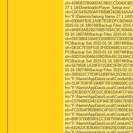
sh=4295B37B690DAC8B2CCD040C9D23AD
27.1.14\Downloads\Player_Setup.exe"
sh=C0C5435250AFFB89B2429D16AA4E607
fn="F:\Datensicherung Name 27.1.14\D
sh=0300AFB3C1A0E7EDEDFC80344AF3D7
2015-01-16 180748\Backup Files 2015-0
sh=8AB63AB29D70BB793AC9C4594A2AF8
01-16 180748\Backup Files 2015-01-16 
sh=D0C8804169AED206B03723D0815BE5B
PC\Backup Set 2015-01-16 180748\Back
sh=DE0C7E55F51E3F6DD668D141C1C72CB
PC\Backup Set 2015-01-16 180748\Back
sh=93D70A00466109D35A45C0134ACDFB4
PC\Backup Set 2015-01-16 180748\Back
sh=567850E1A28F071530C0FBF2D7381B
01-16 180748\Backup Files 2015-02-15 
sh=35B922C77E9F51BBF8A25D362152E86
fn="F:\Name\AppData\Local\Conduit\Ba
sh=314F703F0F190BF70F0386509C10998
fn="F:\Name\AppData\Local\Conduit\Ba
sh=D3CBDD7C6ED2C9D81DA4FCF9AF57CD
fn="F:\Name\AppData\Local\Conduit\Ba
sh=C0794B81D4232F94E3E59917E6EFE02
fn="F:\Name\AppData\Local\Conduit\Com
sh=FCD354F950BB5C0F50727B05E66468E
fn="F:\Name\AppData\Local\Conduit\CT
sh=B8F37D0B5801CC3397559A4BADA6FB2
fn="F:\Name\AppData\Local\Conduit\
sh=642822CB36493733B829D20B514471B
fn="F:\Name\AppData\Local\Conduit\