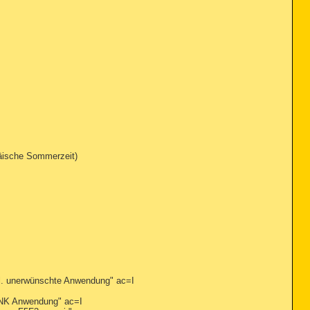
päische Sommerzeit)
 unerwünschte Anwendung" ac=I
NK Anwendung" ac=I