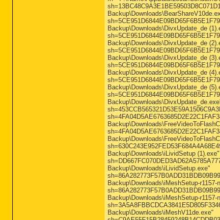
sh=13BC48C9A3E1BE59503D8C071D1285C
Backup\Downloads\BearShareV10de.e
sh=5CE951D6844E09BD65F6B5E1F79BD2E
Backup\Downloads\DivxUpdate_de (1).
sh=5CE951D6844E09BD65F6B5E1F79BD2E
Backup\Downloads\DivxUpdate_de (2).
sh=5CE951D6844E09BD65F6B5E1F79BD2E
Backup\Downloads\DivxUpdate_de (3).
sh=5CE951D6844E09BD65F6B5E1F79BD2E
Backup\Downloads\DivxUpdate_de (4).
sh=5CE951D6844E09BD65F6B5E1F79BD2E
Backup\Downloads\DivxUpdate_de (5).
sh=5CE951D6844E09BD65F6B5E1F79BD2E
Backup\Downloads\DivxUpdate_de.exe
sh=453CCB565321D53E59A1506C9A3B29A
sh=4FA04D5AE6763685D2E22C1FAF34D09
Backup\Downloads\FreeVideoToFlashCo
sh=4FA04D5AE6763685D2E22C1FAF34D09
Backup\Downloads\FreeVideoToFlashCo
sh=630C243E952FED53F684A4A68E49B825
Backup\Downloads\iLividSetup (1).exe"
sh=DD667FC070DED3AD62A5785A777D4E1
Backup\Downloads\iLividSetup.exe"
sh=86A282773F57B0ADD31BDB09B99A07D
Backup\Downloads\iMeshSetup-r1157-n-
sh=86A282773F57B0ADD31BDB09B99A07D
Backup\Downloads\iMeshSetup-r1157-n
sh=3A5A8FBBCDCA3841E5D805F33469875
Backup\Downloads\iMeshV11de.exe"
sh=C9AE55F15B28459248B14CDDB03B3E