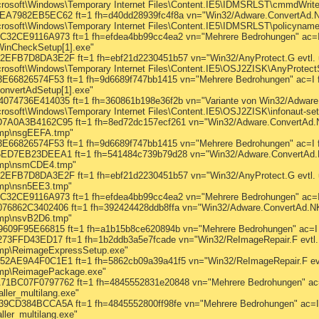
rosoft\Windows\Temporary Internet Files\Content.IE5\IDMSRLST\cmmdWriter
7982EB5EC62 ft=1 fh=d40dd28939fc4f8a vn="Win32/Adware.ConvertAd.N
osoft\Windows\Temporary Internet Files\Content.IE5\IDMSRLST\policyname
CE9116A973 ft=1 fh=efdea4bb99cc4ea2 vn="Mehrere Bedrohungen" ac=I f
WinCheckSetup[1].exe"
B7D8DA3E2F ft=1 fh=ebf21d2230451b57 vn="Win32/AnyProtect.G evtl. u
osoft\Windows\Temporary Internet Files\Content.IE5\OSJ2ZISK\AnyProtect
826574F53 ft=1 fh=9d6689f747bb1415 vn="Mehrere Bedrohungen" ac=I f
ConvertAdSetup[1].exe"
36E414035 ft=1 fh=360861b198e36f2b vn="Variante von Win32/Adware.V
osoft\Windows\Temporary Internet Files\Content.IE5\OSJ2ZISK\infonaut-setu
0A3B4162C95 ft=1 fh=8ed72dc157ecf261 vn="Win32/Adware.ConvertAd.
emp\nsgEEFA.tmp"
6826574F53 ft=1 fh=9d6689f747bb1415 vn="Mehrere Bedrohungen" ac=I 
D7EB23DEEA1 ft=1 fh=541484c739b79d28 vn="Win32/Adware.ConvertAd.
emp\nsmCDE4.tmp"
B7D8DA3E2F ft=1 fh=ebf21d2230451b57 vn="Win32/AnyProtect.G evtl. u
mp\nsn5EE3.tmp"
CE9116A973 ft=1 fh=efdea4bb99cc4ea2 vn="Mehrere Bedrohungen" ac=I 
62C3402406 ft=1 fh=392424428ddb8ffa vn="Win32/Adware.ConvertAd.NK
mp\nsvB2D6.tmp"
F95E66815 ft=1 fh=a1b15b8ce620894b vn="Mehrere Bedrohungen" ac=I f
FFD43ED17 ft=1 fh=1b2ddb3a5e7fcade vn="Win32/ReImageRepair.F evtl.
mp\ReimageExpressSetup.exe"
E9A4F0C1E1 ft=1 fh=5862cb09a39a41f5 vn="Win32/ReImageRepair.F evtl
emp\ReimagePackage.exe"
07F0797762 ft=1 fh=4845552831e20848 vn="Mehrere Bedrohungen" ac=I
ler_multilang.exe"
D384BCCA5A ft=1 fh=4845552800ff98fe vn="Mehrere Bedrohungen" ac=I f
ler_multilang.exe"