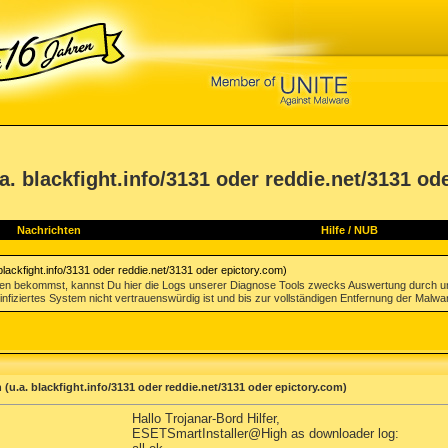
. blackfight.info/3131 oder reddie.net/3131 od
Nachrichten
Hilfe
/
NUB
lackfight.info/3131 oder reddie.net/3131 oder epictory.com)
gen bekommst, kannst Du hier die Logs unserer Diagnose Tools zwecks Auswertung durch u
infiziertes System nicht vertrauenswürdig ist und bis zur vollständigen Entfernung der Malwa
(u.a. blackfight.info/3131 oder reddie.net/3131 oder epictory.com)
Hallo Trojanar-Bord Hilfer,
ESETSmartInstaller@High as downloader log: