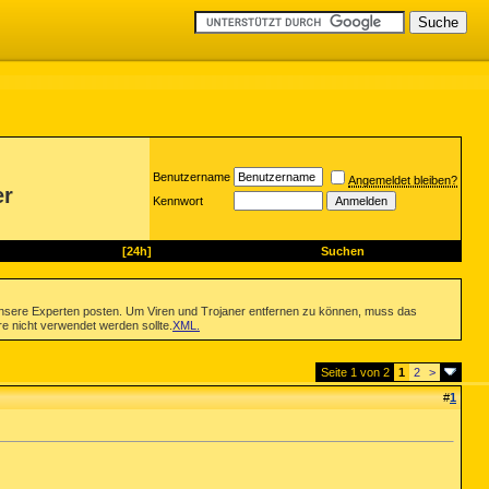
Benutzername
Angemeldet bleiben?
er
Kennwort
[24h]
Suchen
nsere Experten posten. Um Viren und Trojaner entfernen zu können, muss das
re nicht verwendet werden sollte.
XML
.
Seite 1 von 2
1
2
>
#
1