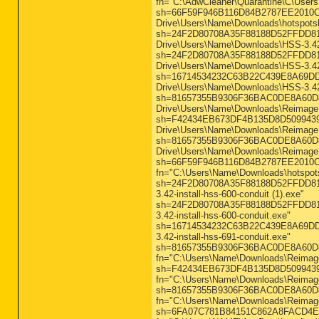
fn="C:\AdwCleaner\Quarantine\C\Use
sh=66F59F946B116D84B2787EE2010CE6
Drive\Users\Name\Downloads\hotspotsh
sh=24F2D80708A35F88188D52FFDD81FC0
Drive\Users\Name\Downloads\HSS-3.42-i
sh=24F2D80708A35F88188D52FFDD81FC0
Drive\Users\Name\Downloads\HSS-3.42-
sh=16714534232C63B22C439E8A69DD083
Drive\Users\Name\Downloads\HSS-3.42-
sh=81657355B9306F36BAC0DE8A60D85C0
Drive\Users\Name\Downloads\ReimageR
sh=F42434EB673DF4B135D8D509943965F
Drive\Users\Name\Downloads\ReimageR
sh=81657355B9306F36BAC0DE8A60D85C0
Drive\Users\Name\Downloads\ReimageR
sh=66F59F946B116D84B2787EE2010CE6
fn="C:\Users\Name\Downloads\hotspots
sh=24F2D80708A35F88188D52FFDD81FC0
3.42-install-hss-600-conduit (1).exe"
sh=24F2D80708A35F88188D52FFDD81FC0
3.42-install-hss-600-conduit.exe"
sh=16714534232C63B22C439E8A69DD083
3.42-install-hss-691-conduit.exe"
sh=81657355B9306F36BAC0DE8A60D85C0
fn="C:\Users\Name\Downloads\Reimage
sh=F42434EB673DF4B135D8D509943965
fn="C:\Users\Name\Downloads\Reimage
sh=81657355B9306F36BAC0DE8A60D85C0
fn="C:\Users\Name\Downloads\Reimag
sh=6FA07C781B84151C862A8FACD4E2EF