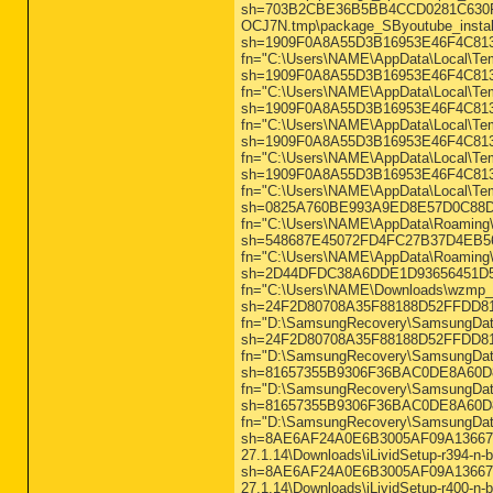
sh=703B2CBE36B5BB4CCD0281C630FFEB
OCJ7N.tmp\package_SByoutube_install
sh=1909F0A8A55D3B16953E46F4C813CF2
fn="C:\Users\NAME\AppData\Local\Tem
sh=1909F0A8A55D3B16953E46F4C813CF2
fn="C:\Users\NAME\AppData\Local\Tem
sh=1909F0A8A55D3B16953E46F4C813CF2
fn="C:\Users\NAME\AppData\Local\Tem
sh=1909F0A8A55D3B16953E46F4C813CF2
fn="C:\Users\NAME\AppData\Local\Tem
sh=1909F0A8A55D3B16953E46F4C813CF2
fn="C:\Users\NAME\AppData\Local\Te
sh=0825A760BE993A9ED8E57D0C88DB46
fn="C:\Users\NAME\AppData\Roaming\O
sh=548687E45072FD4FC27B37D4EB5689
fn="C:\Users\NAME\AppData\Roaming\O
sh=2D44DFDC38A6DDE1D93656451D5996
fn="C:\Users\NAME\Downloads\wzmp_
sh=24F2D80708A35F88188D52FFDD81FC0
fn="D:\SamsungRecovery\SamsungData\
sh=24F2D80708A35F88188D52FFDD81FC0
fn="D:\SamsungRecovery\SamsungData\
sh=81657355B9306F36BAC0DE8A60D85C0
fn="D:\SamsungRecovery\SamsungData
sh=81657355B9306F36BAC0DE8A60D85C0
fn="D:\SamsungRecovery\SamsungData
sh=8AE6AF24A0E6B3005AF09A136674FE1
27.1.14\Downloads\iLividSetup-r394-n-
sh=8AE6AF24A0E6B3005AF09A136674FE1
27.1.14\Downloads\iLividSetup-r400-n-