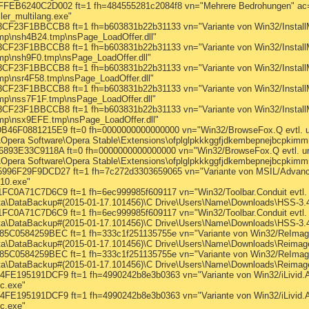
6240C2D002 ft=1 fh=484555281c2084f8 vn="Mehrere Bedrohungen" ac=I 
er_multilang.exe"
3F1BBCCB8 ft=1 fh=b603831b22b31133 vn="Variante von Win32/InstallMon
p\nsh4B24.tmp\nsPage_LoadOffer.dll"
3F1BBCCB8 ft=1 fh=b603831b22b31133 vn="Variante von Win32/InstallMon
p\nsh9F0.tmp\nsPage_LoadOffer.dll"
3F1BBCCB8 ft=1 fh=b603831b22b31133 vn="Variante von Win32/InstallMon
p\nsr4F58.tmp\nsPage_LoadOffer.dll"
3F1BBCCB8 ft=1 fh=b603831b22b31133 vn="Variante von Win32/InstallMon
p\nss7F1F.tmp\nsPage_LoadOffer.dll"
3F1BBCCB8 ft=1 fh=b603831b22b31133 vn="Variante von Win32/InstallMon
mp\nsx9EFE.tmp\nsPage_LoadOffer.dll"
F0881215E9 ft=0 fh=0000000000000000 vn="Win32/BrowseFox.Q evtl. u
pera Software\Opera Stable\Extensions\ofplglpkkkggfjdkembepnejbcpkimmn
3E33C9118A ft=0 fh=0000000000000000 vn="Win32/BrowseFox.Q evtl. un
pera Software\Opera Stable\Extensions\ofplglpkkkggfjdkembepnejbcpkimmn\
F29F9DCD27 ft=1 fh=7c272d3303659065 vn="Variante von MSIL/AdvancedS
10.exe"
A71C7D6C9 ft=1 fh=6ec999985f609117 vn="Win32/Toolbar.Conduit evtl. 
DataBackup#(2015-01-17.101456)\C Drive\Users\Name\Downloads\HSS-3.42-i
A71C7D6C9 ft=1 fh=6ec999985f609117 vn="Win32/Toolbar.Conduit evtl. 
DataBackup#(2015-01-17.101456)\C Drive\Users\Name\Downloads\HSS-3.42-i
584259BEC ft=1 fh=333c1f251135755e vn="Variante von Win32/ReImageRe
\DataBackup#(2015-01-17.101456)\C Drive\Users\Name\Downloads\ReimageR
584259BEC ft=1 fh=333c1f251135755e vn="Variante von Win32/ReImageRe
\DataBackup#(2015-01-17.101456)\C Drive\Users\Name\Downloads\Reimage
95191DCF9 ft=1 fh=4990242b8e3b0363 vn="Variante von Win32/iLivid.A e
bc.exe"
95191DCF9 ft=1 fh=4990242b8e3b0363 vn="Variante von Win32/iLivid.A e
bc.exe"