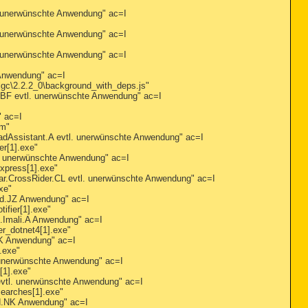
nerwünschte Anwendung" ac=I
nerwünschte Anwendung" ac=I
nerwünschte Anwendung" ac=I
nwendung" ac=I
c\2.2.2_0\background_with_deps.js"
 evtl. unerwünschte Anwendung" ac=I
 ac=I
tm"
ssistant.A evtl. unerwünschte Anwendung" ac=I
r[1].exe"
 unerwünschte Anwendung" ac=I
xpress[1].exe"
rossRider.CL evtl. unerwünschte Anwendung" ac=I
xe"
.JZ Anwendung" ac=I
fier[1].exe"
mali.A Anwendung" ac=I
r_dotnet4[1].exe"
 Anwendung" ac=I
.exe"
nerwünschte Anwendung" ac=I
[1].exe"
tl. unerwünschte Anwendung" ac=I
earches[1].exe"
.NK Anwendung" ac=I