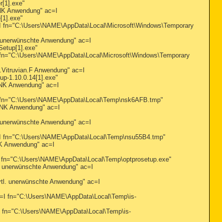
[1].exe"
K Anwendung" ac=I
[1].exe"
n="C:\Users\NAME\AppData\Local\Microsoft\Windows\Temporary
nerwünschte Anwendung" ac=I
Setup[1].exe"
n="C:\Users\NAME\AppData\Local\Microsoft\Windows\Temporary
itruvian.F Anwendung" ac=I
p-1.10.0.14[1].exe"
NK Anwendung" ac=I
fn="C:\Users\NAME\AppData\Local\Temp\nsk6AFB.tmp"
NK Anwendung" ac=I
nerwünschte Anwendung" ac=I
fn="C:\Users\NAME\AppData\Local\Temp\nsu55B4.tmp"
 Anwendung" ac=I
n="C:\Users\NAME\AppData\Local\Temp\optprosetup.exe"
 unerwünschte Anwendung" ac=I
. unerwünschte Anwendung" ac=I
 fn="C:\Users\NAME\AppData\Local\Temp\is-
n="C:\Users\NAME\AppData\Local\Temp\is-