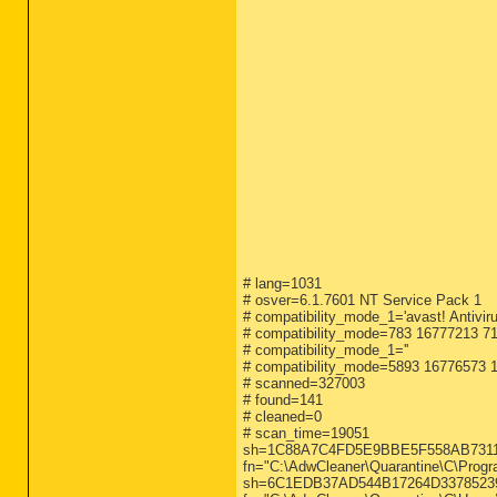
# lang=1031
# osver=6.1.7601 NT Service Pack 1
# compatibility_mode_1='avast! Antiviru
# compatibility_mode=783 16777213 7
# compatibility_mode_1=''
# compatibility_mode=5893 16776573 
# scanned=327003
# found=141
# cleaned=0
# scan_time=19051
sh=1C88A7C4FD5E9BBE5F558AB731149E
fn="C:\AdwCleaner\Quarantine\C\Program
sh=6C1EDB37AD544B17264D337852395