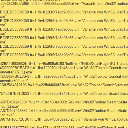
C0B97A86B ft=1 fh=899e93eeab603faf vn="Variante von Win32/Toolbar.Sea
xe"
2C3339C59 ft=1 fh=b126f8f7a8c98d66 vn="Variante von Win32/LoadTubes.
exe"
2C3339C59 ft=1 fh=b126f8f7a8c98d66 vn="Variante von Win32/LoadTubes.
exe"
2C3339C59 ft=1 fh=b126f8f7a8c98d66 vn="Variante von Win32/LoadTubes.
exe"
2C3339C59 ft=1 fh=b126f8f7a8c98d66 vn="Variante von Win32/LoadTubes.
exe"
2C3339C59 ft=1 fh=b126f8f7a8c98d66 vn="Variante von Win32/LoadTubes.
exe"
2C3339C59 ft=1 fh=b126f8f7a8c98d66 vn="Variante von Win32/LoadTubes.
"
4B983602E ft=1 fh=46a909a619375ef9 vn="NSIS/StartPage.BQ Trojaner" a
99FBCEAF3 ft=1 fh=722070cb7d48ada1 vn="Win32/Toolbar.Conduit evtl. 
nverter509 (1).exe"
99FBCEAF3 ft=1 fh=722070cb7d48ada1 vn="Win32/Toolbar.Conduit evtl. 
nverter509.exe"
A4619196 ft=1 fh=22fbd4060f33fdef vn="Win32/Toolbar.SearchSuite evtl
67B81D933 ft=1 fh=9e0978a017421b85 vn="Win32/Toolbar.SearchSuite ev
407243334 ft=1 fh=c0ec450a4000c596 vn="Win32/Toolbar.SearchSuite evt
bc (1).exe"
407243334 ft=1 fh=c0ec450a4000c596 vn="Win32/Toolbar.SearchSuite evt
-bc.exe"
F10C71CB6 ft=1 fh=5267405932aa5f2c vn="Variante von Win32/Toolbar.Sea
33478C774A ft=1 fh=578a4d6752204186 vn="Win32/LoadTubes.B evtl. une