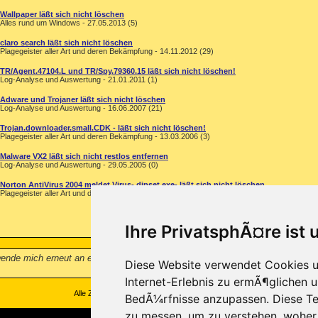
2.2.18.53)

Wallpaper läßt sich nicht löschen
 (2.2.25.138)

Alles rund um Windows - 27.05.2013 (5)
2.18.2)

.2.18.107)

claro search läßt sich nicht löschen
Plagegeister aller Art und deren Bekämpfung - 14.11.2012 (29)
e (2.2.18.101)

.2.18.150)

TR/Agent.47104.L und TR/Spy.79360.15 läßt sich nicht löschen!
1.21.129)

Log-Analyse und Auswertung - 21.01.2011 (1)
2.2.18.91)

2.2.18.76)

Adware und Trojaner läßt sich nicht löschen
(2.2.21.129)

Log-Analyse und Auswertung - 16.06.2007 (21)
2.2.22.2)

slation-frx.exe

Trojan.downloader.small.CDK - läßt sich nicht löschen!
Plagegeister aller Art und deren Bekämpfung - 13.03.2006 (3)
51.1052.0.0)

Malware VX2 läßt sich nicht restlos entfernen
10.0.2288.42451)

Log-Analyse und Auswertung - 29.05.2005 (0)
(1.9.0.107)

.0.0.4)

Norton AntiVirus 2004 meldet Virus- dipset.exe- läßt sich nicht löschen
.0.0.4)

Plagegeister aller Art und deren Bekämpfung - 27.10.2004 (11)
kLibrary.dll (2.1.18.98)

2.1.18.113)

Ihre PrivatsphÃ¤re ist 
2.1.18.113)

2.1.16.2)

ary.dll (2.2.25.14)

ende mich erneut an euch da mir letzte mal so geduldig geholfen wurde. Spyb
Diese Website verwendet Cookies u
2.3.30.2)

2.3.30.2)

Internet-Erlebnis zu ermÃ¶glichen u
ary.dll (2.1.18.2)

Alle Zeitangaben in WEZ +1. Es ist jetzt
11:15
Uhr.
BedÃ¼rfnisse anzupassen. Diese Te
(2.1.18.0)

1.18.4)

zu messen, um zu verstehen, wohe