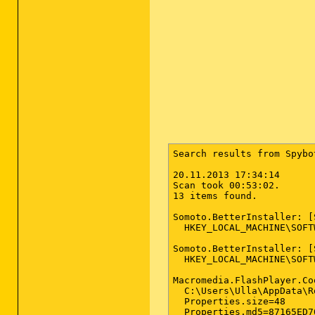
Search results from Spybo
20.11.2013 17:34:14

Scan took 00:53:02.

13 items found.

Somoto.BetterInstaller: [
  HKEY_LOCAL_MACHINE\SOFT
Somoto.BetterInstaller: [
  HKEY_LOCAL_MACHINE\SOFT
Macromedia.FlashPlayer.Co
  C:\Users\Ulla\AppData\R
  Properties.size=48

  Properties.md5=87165ED7