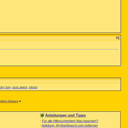
#
3
stry key
,
user agent
,
vieren
andere Adware
»
Anleitungen und Tipps
-
Für alle Hilfesuchenden! Was beachten?
-
Anleitung: MyStartSearch.com entfernen