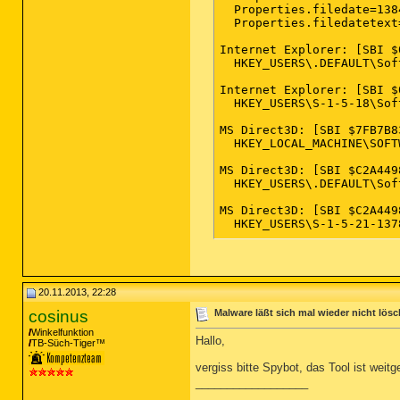
  Properties.filedate=1384
  Properties.filedatetext
Internet Explorer: [SBI $
  HKEY_USERS\.DEFAULT\Sof
Internet Explorer: [SBI $
  HKEY_USERS\S-1-5-18\Sof
MS Direct3D: [SBI $7FB7B8
  HKEY_LOCAL_MACHINE\SOFT
MS Direct3D: [SBI $C2A449
  HKEY_USERS\.DEFAULT\Sof
MS Direct3D: [SBI $C2A449
  HKEY_USERS\S-1-5-21-137
MS Direct3D: [SBI $C2A449
  HKEY_USERS\S-1-5-18\Sof
MS DirectDraw: [SBI $EB49
20.11.2013, 22:28
  HKEY_LOCAL_MACHINE\SOFT
cosinus
Malware läßt sich mal wieder nicht lös
Windows Explorer: [SBI $D
Winkelfunktion
Hallo,
TB-Süch-Tiger™
  HKEY_USERS\S-1-5-21-137
vergiss bitte Spybot, das Tool ist wei
Cache: [SBI $49804B54] Br
__________________