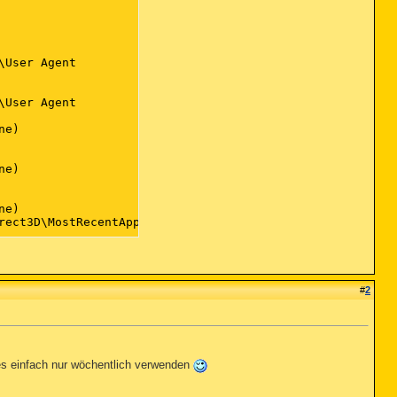
User Agent

User Agent

e)

e)

e)

rect3D\MostRecentApplication\Name

e)

one)

#
2
g done)

ndows\CurrentVersion\Explorer\RecentDocs

byes einfach nur wöchentlich verwenden