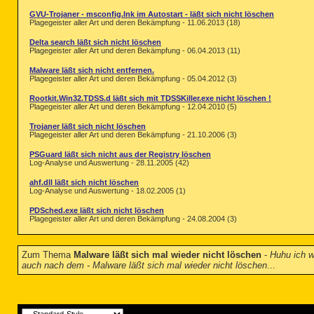
2013-09-20 SDScript.exe (
GVU-Trojaner - msconfig.lnk im Autostart - läßt sich nicht löschen
2013-10-15 SDSettings.exe
Plagegeister aller Art und deren Bekämpfung - 11.06.2013 (18)
2013-09-20 SDShell.exe (2.
2013-09-20 SDShred.exe (2
Delta search läßt sich nicht löschen
Plagegeister aller Art und deren Bekämpfung - 06.04.2013 (11)
2013-09-20 SDSysRepair.ex
2013-09-20 SDTools.exe (2
Malware läßt sich nicht entfernen.
2013-07-25 SDTray.exe (2.
Plagegeister aller Art und deren Bekämpfung - 05.04.2012 (3)
2013-09-20 SDUpdate.exe (
2013-09-20 SDUpdSvc.exe (
Rootkit.Win32.TDSS.d läßt sich mit TDSSKiller.exe nicht löschen !
2013-09-20 SDWelcome.exe 
Plagegeister aller Art und deren Bekämpfung - 12.04.2010 (5)
2013-09-13 SDWSCSvc.exe (
2013-06-19 spybotsd2-tran
Trojaner läßt sich nicht löschen
Plagegeister aller Art und deren Bekämpfung - 21.10.2006 (3)
2013-11-04 unins000.exe (
1999-12-02 xcacls.exe

PSGuard läßt sich nicht aus der Registry löschen
2012-08-23 borlndmm.dll (
Log-Analyse und Auswertung - 28.11.2005 (42)
2012-09-05 DelZip190.dll 
2012-09-10 libeay32.dll (1
ahf.dll läßt sich nicht löschen
2012-09-10 libssl32.dll (1
Log-Analyse und Auswertung - 18.02.2005 (1)
2013-05-16 SDAdvancedChec
2013-05-16 SDAV.dll

PDSched.exe läßt sich nicht löschen
Plagegeister aller Art und deren Bekämpfung - 24.08.2004 (3)
2013-05-16 SDECon32.dll (
2013-05-16 SDECon64.dll (
2013-04-05 SDEvents.dll (
2013-10-14 SDFileScanLibr
Zum Thema
Malware läßt sich mal wieder nicht löschen
-
Huhu ich w
2013-10-10 SDHook32.dll (
auch nach dem - Malware läßt sich mal wieder nicht löschen
...
2013-10-10 SDHook64.dll (
2013-05-16 SDImmunizeLibr
2013-05-16 SDLicense.dll 
2013-05-16 SDLists.dll (2.