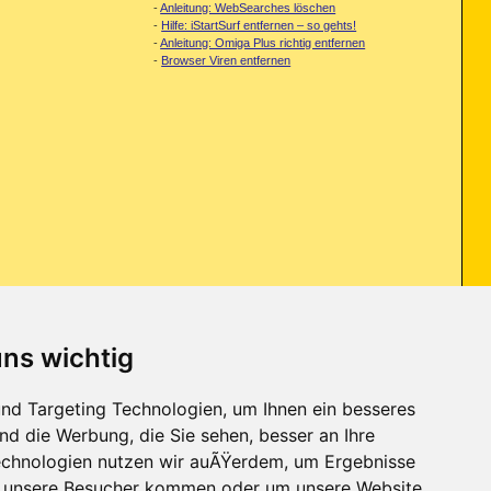
-
Anleitung: WebSearches löschen
-
Hilfe: iStartSurf entfernen – so gehts!
-
Anleitung: Omiga Plus richtig entfernen
-
Browser Viren entfernen
uns wichtig
ot hat Malware bei mir gefunden allerdings sind sie immer wieder da
nd Targeting Technologien, um Ihnen ein besseres
nd die Werbung, die Sie sehen, besser an Ihre
chnologien nutzen wir auÃŸerdem, um Ergebnisse
r unsere Besucher kommen oder um unsere Website