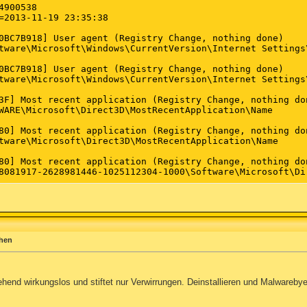
900538

=2013-11-19 23:35:38

0BC7B918] User agent (Registry Change, nothing done)

tware\Microsoft\Windows\CurrentVersion\Internet Settings\
0BC7B918] User agent (Registry Change, nothing done)

tware\Microsoft\Windows\CurrentVersion\Internet Settings\
3F] Most recent application (Registry Change, nothing don
WARE\Microsoft\Direct3D\MostRecentApplication\Name

80] Most recent application (Registry Change, nothing don
tware\Microsoft\Direct3D\MostRecentApplication\Name

80] Most recent application (Registry Change, nothing don
8081917-2628981446-1025112304-1000\Software\Microsoft\Di
80] Most recent application (Registry Change, nothing don
tware\Microsoft\Direct3D\MostRecentApplication\Name

D5AF] Most recent application (Registry Change, nothing d
WARE\Microsoft\DirectDraw\MostRecentApplication\Name

chen
20DA0AD] Recent file global history (Registry Key, nothin
8081917-2628981446-1025112304-1000\Software\Microsoft\Wi
tgehend wirkungslos und stiftet nur Verwirrungen. Deinstallieren und Malware
owser: Cache (1) (Browser: Cache, nothing done)
