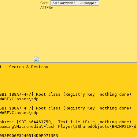
Code:
Alles auswählen
Aufklappen
ATTFilter
t - Search & Destroy

SBI $B8A7F4F7] Root class (Registry Key, nothing done)

WARE\Classes\sdp

SBI $B8A7F4F7] Root class (Registry Key, nothing done)

WARE\Classes\sdp

okies: [SBI $6AA61750]  Text file (File, nothing done)

oaming\Macromedia\Flash Player\#SharedObjects\BHZMP2LF\d
093E906F3240514D0E9713E3
