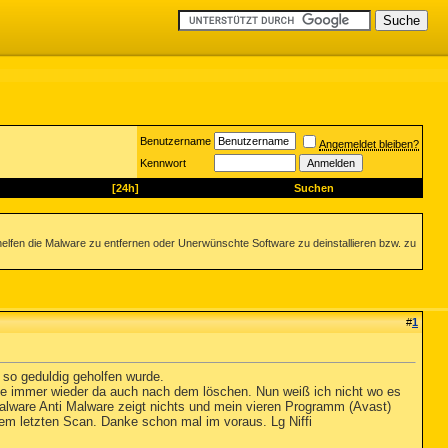
Benutzername
Angemeldet bleiben?
Kennwort
[24h]
Suchen
helfen die Malware zu entfernen oder Unerwünschte Software zu deinstallieren bzw. zu
#
1
 so geduldig geholfen wurde.
sie immer wieder da auch nach dem löschen. Nun weiß ich nicht wo es
Malware Anti Malware zeigt nichts und mein vieren Programm (Avast)
dem letzten Scan. Danke schon mal im voraus. Lg Niffi