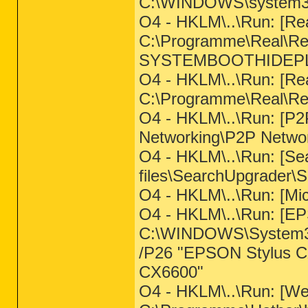
C:\WINDOWS\system3
O4 - HKLM\..\Run: [Re
C:\Programme\Real\Rea
SYSTEMBOOTHIDEP
O4 - HKLM\..\Run: [Re
C:\Programme\Real\Rea
O4 - HKLM\..\Run: [
Networking\P2P Netw
O4 - HKLM\..\Run: [S
files\SearchUpgrader\
O4 - HKLM\..\Run: [Mi
O4 - HKLM\..\Run: [E
C:\WINDOWS\System3
/P26 "EPSON Stylus C
CX6600"
O4 - HKLM\..\Run: [W