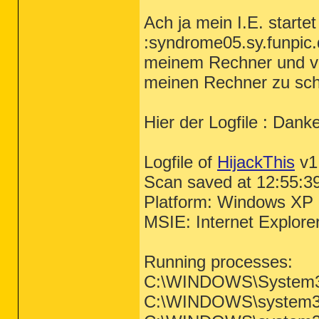
Ach ja mein I.E. starte
:syndrome05.sy.funpic
meinem Rechner und vo
meinen Rechner zu sch
Hier der Logfile : Dank
Logfile of
HijackThis
v1
Scan saved at 12:55:3
Platform: Windows XP
MSIE: Internet Explore
Running processes:
C:\WINDOWS\System3
C:\WINDOWS\system32