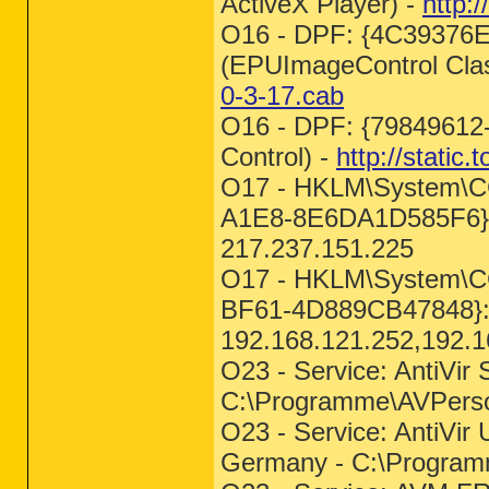
ActiveX Player) -
http:
O16 - DPF: {4C3937
(EPUImageControl Cla
0-3-17.cab
O16 - DPF: {7984961
Control) -
http://static
O17 - HKLM\System\CC
A1E8-8E6DA1D585F6}:
217.237.151.225
O17 - HKLM\System\CC
BF61-4D889CB47848}:
192.168.121.252,192.1
O23 - Service: AntiVi
C:\Programme\AVPer
O23 - Service: AntiVi
Germany - C:\Progr