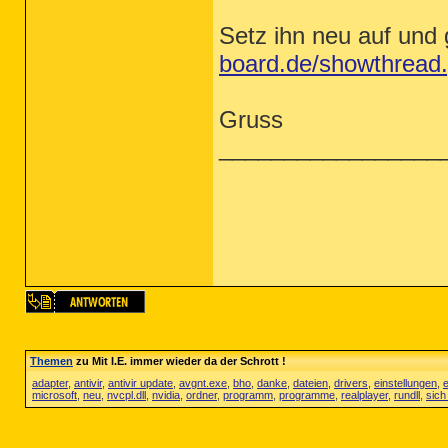
Setz ihn neu auf und 
board.de/showthread
Gruss
_________________
Themen
zu Mit I.E. immer wieder da der Schrott !
adapter
,
antivir
,
antivir update
,
avgnt.exe
,
bho
,
danke
,
dateien
,
drivers
,
einstellungen
,
e
microsoft
,
neu
,
nvcpl.dll
,
nvidia
,
ordner
,
programm
,
programme
,
realplayer
,
rundll
,
sich