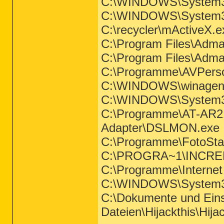
C:\WINDOWS\System3
C:\WINDOWS\System3
C:\recycler\mActiveX.e
C:\Program Files\Adma
C:\Program Files\Adm
C:\Programme\AVPers
C:\WINDOWS\winagen
C:\WINDOWS\System3
C:\Programme\AT-AR
Adapter\DSLMON.exe
C:\Programme\FotoStat
C:\PROGRA~1\INCRED
C:\Programme\Internet 
C:\WINDOWS\System3
C:\Dokumente und Eins
Dateien\Hijackthis\Hija