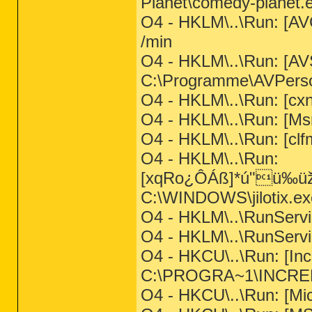
Planet\comedy-planet.
O4 - HKLM\..\Run: [A
/min
O4 - HKLM\..\Run: [
C:\Programme\AVPers
O4 - HKLM\..\Run: [c
O4 - HKLM\..\Run: [Ms
O4 - HKLM\..\Run: [c
O4 - HKLM\..\Run:
[xqRo¿ÔÁß]*ú"ü‰üžig
C:\WINDOWS\jilotix.ex
O4 - HKLM\..\RunServi
O4 - HKLM\..\RunServi
O4 - HKCU\..\Run: [Inc
C:\PROGRA~1\INCRED~1
O4 - HKCU\..\Run: [Mi