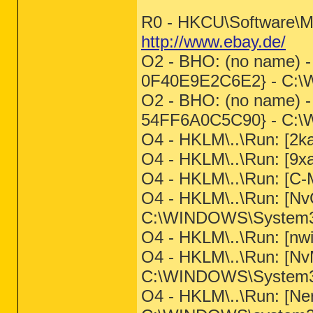
R0 - HKCU\Software\Mic
http://www.ebay.de/
O2 - BHO: (no name)
0F40E9E2C6E2} - C:\
O2 - BHO: (no name) 
54FF6A0C5C90} - C:\W
O4 - HKLM\..\Run: [2ka
O4 - HKLM\..\Run: [9xa
O4 - HKLM\..\Run: [C-M
O4 - HKLM\..\Run: [
C:\WINDOWS\System32
O4 - HKLM\..\Run: [nwiz
O4 - HKLM\..\Run: [N
C:\WINDOWS\System32\
O4 - HKLM\..\Run: [Ner