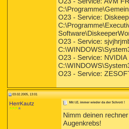
O23 - Service: AVM FR
C:\Programme\Gemein
O23 - Service: Diskeepe
C:\Programme\Executi
Software\DiskeeperWor
O23 - Service: sjvjhrj
C:\WINDOWS\System3
O23 - Service: NVIDIA 
C:\WINDOWS\System3
O23 - Service: ZESOF
03.02.2005, 13:01
HerrKautz
Mit I.E. immer wieder da der Schrott !
Nimm deinen rechner
Augenkrebs!