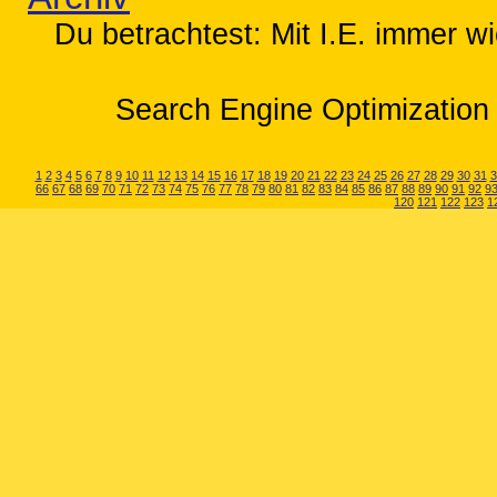
Du betrachtest: Mit I.E. immer wi
Search Engine Optimization 
1
2
3
4
5
6
7
8
9
10
11
12
13
14
15
16
17
18
19
20
21
22
23
24
25
26
27
28
29
30
31
3
66
67
68
69
70
71
72
73
74
75
76
77
78
79
80
81
82
83
84
85
86
87
88
89
90
91
92
9
120
121
122
123
1