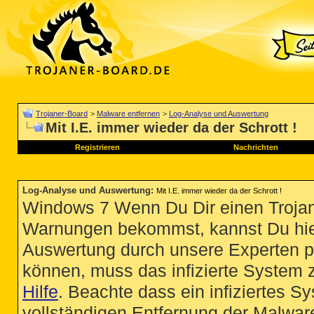
Trojaner-Board
>
Malware entfernen
>
Log-Analyse und Auswertung
Mit I.E. immer wieder da der Schrott !
Registrieren
Nachrichten
Log-Analyse und Auswertung
:
Mit I.E. immer wieder da der Schrott !
Windows 7 Wenn Du Dir einen Trojan
Warnungen bekommst, kannst Du hie
Auswertung durch unsere Experten p
können, muss das infizierte System 
Hilfe
. Beachte dass ein infiziertes S
vollständigen Entfernung der Malware