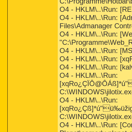
C:\Programme\Hotbar\b
O4 - HKLM\..\Run: [RE
O4 - HKLM\..\Run: [Ad
Files\Admanager Contr
O4 - HKLM\..\Run: [W
"C:\Programme\Web_R
O4 - HKLM\..\Run: [MS
O4 - HKLM\..\Run: [xq
O4 - HKLM\..\Run: [kal
O4 - HKLM\..\Run:
[xqRo¿ÇÏÔ@ÔÁß]*ú"ü
C:\WINDOWS\jilotix.ex
O4 - HKLM\..\Run:
[xqRo¿Çß]*ú"ü‰üžigÝ
C:\WINDOWS\jilotix.ex
O4 - HKLM\..\Run: [C