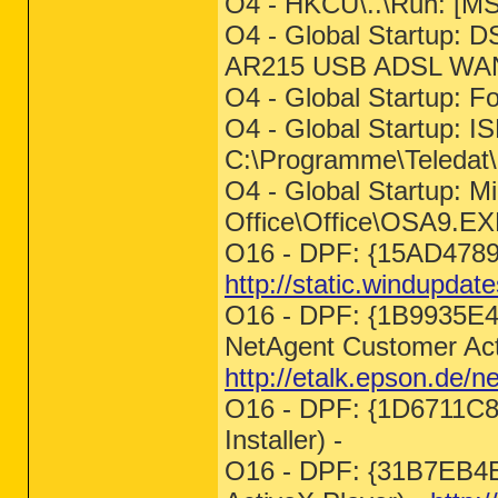
O4 - HKCU\..\Run: [MS
O4 - Global Startup:
AR215 USB ADSL WAN
O4 - Global Startup: F
O4 - Global Startup: I
C:\Programme\Teledat
O4 - Global Startup: M
Office\Office\OSA9.E
O16 - DPF: {15AD478
http://static.windupda
O16 - DPF: {1B9935E
NetAgent Customer Acti
http://etalk.epson.de/
O16 - DPF: {1D6711C
Installer) -
O16 - DPF: {31B7EB4