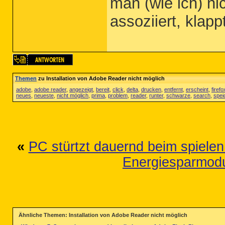
man (wie ich) n
assoziiert, klapp
Themen
zu Installation von Adobe Reader nicht möglich
adobe
,
adobe reader
,
angezeigt
,
bereit
,
click
,
delta
,
drucken
,
entfernt
,
erscheint
,
firefo
neues
,
neueste
,
nicht möglich
,
prima
,
problem
,
reader
,
runter
,
schwarze
,
search
,
spei
«
PC stürtzt dauernd beim spielen
Energiesparmodu
Ähnliche Themen: Installation von Adobe Reader nicht möglich