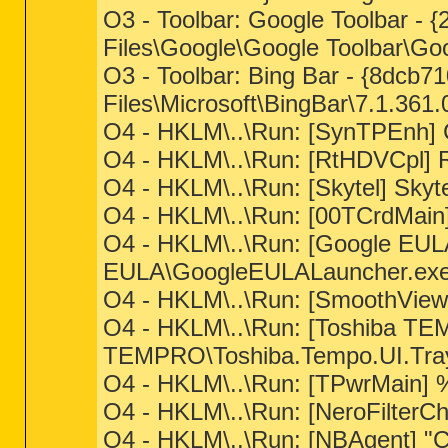
O3 - Toolbar: Google Toolbar 
Files\Google\Google Toolbar\Goo
O3 - Toolbar: Bing Bar - {8dcb7
Files\Microsoft\BingBar\7.1.361.0
O4 - HKLM\..\Run: [SynTPEnh] 
O4 - HKLM\..\Run: [RtHDVCpl]
O4 - HKLM\..\Run: [Skytel] Skyt
O4 - HKLM\..\Run: [00TCrdMai
O4 - HKLM\..\Run: [Google EULA
EULA\GoogleEULALauncher.exe
O4 - HKLM\..\Run: [SmoothVie
O4 - HKLM\..\Run: [Toshiba TEM
TEMPRO\Toshiba.Tempo.UI.Tray
O4 - HKLM\..\Run: [TPwrMain
O4 - HKLM\..\Run: [NeroFilter
O4 - HKLM\..\Run: [NBAgent] "C