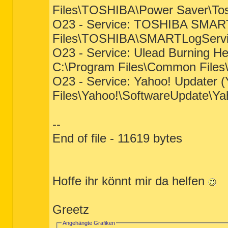
Files\TOSHIBA\Power Saver\To
O23 - Service: TOSHIBA SMART 
Files\TOSHIBA\SMARTLogServi
O23 - Service: Ulead Burning He
C:\Program Files\Common File
O23 - Service: Yahoo! Updater (
Files\Yahoo!\SoftwareUpdate\Y
--
End of file - 11619 bytes
Hoffe ihr könnt mir da helfen
Greetz
Angehängte Grafiken