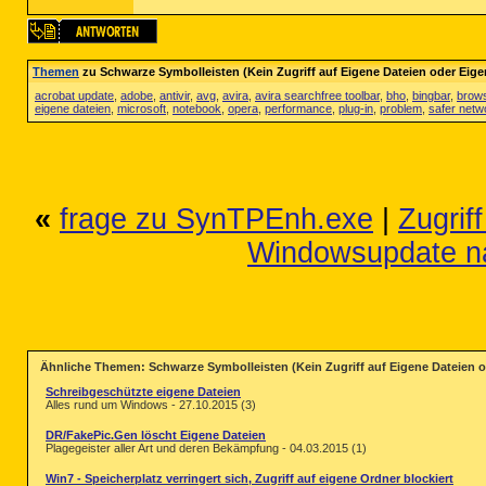
Themen
zu Schwarze Symbolleisten (Kein Zugriff auf Eigene Dateien oder Eige
acrobat update
,
adobe
,
antivir
,
avg
,
avira
,
avira searchfree toolbar
,
bho
,
bingbar
,
brow
eigene dateien
,
microsoft
,
notebook
,
opera
,
performance
,
plug-in
,
problem
,
safer netw
«
frage zu SynTPEnh.exe
|
Zugrif
Windowsupdate nac
Ähnliche Themen: Schwarze Symbolleisten (Kein Zugriff auf Eigene Dateien o
Schreibgeschützte eigene Dateien
Alles rund um Windows - 27.10.2015 (3)
DR/FakePic.Gen löscht Eigene Dateien
Plagegeister aller Art und deren Bekämpfung - 04.03.2015 (1)
Win7 - Speicherplatz verringert sich, Zugriff auf eigene Ordner blockiert