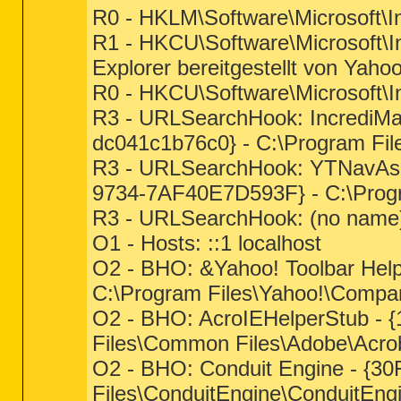
R0 - HKLM\Software\Microsoft\I
R1 - HKCU\Software\Microsoft\In
Explorer bereitgestellt von Yahoo
R0 - HKCU\Software\Microsoft\I
R3 - URLSearchHook: IncrediMai
dc041c1b76c0} - C:\Program File
R3 - URLSearchHook: YTNavAss
9734-7AF40E7D593F} - C:\Progra
R3 - URLSearchHook: (no name) 
O1 - Hosts: ::1 localhost
O2 - BHO: &Yahoo! Toolbar Hel
C:\Program Files\Yahoo!\Companio
O2 - BHO: AcroIEHelperStub -
Files\Common Files\Adobe\Acrob
O2 - BHO: Conduit Engine - {
Files\ConduitEngine\ConduitEngi