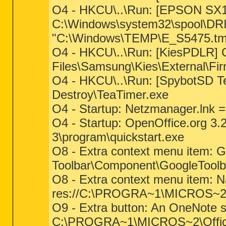
O4 - HKCU\..\Run: [EPSON SX1
C:\Windows\system32\spool\D
"C:\Windows\TEMP\E_S5475.tm
O4 - HKCU\..\Run: [KiesPDLR] 
Files\Samsung\Kies\External\F
O4 - HKCU\..\Run: [SpybotSD Te
Destroy\TeaTimer.exe
O4 - Startup: Netzmanager.lnk 
O4 - Startup: OpenOffice.org 3.
3\program\quickstart.exe
O8 - Extra context menu item: Go
Toolbar\Component\GoogleTool
O8 - Extra context menu item: N
res://C:\PROGRA~1\MICROS~2
O9 - Extra button: An OneNote
C:\PROGRA~1\MICROS~2\Office