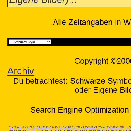
Alle Zeitangaben in W
Copyright ©200
Archiv
Du betrachtest: Schwarze Symboll
oder Eigene Bil
Search Engine Optimization 
1
2
3
4
5
6
7
8
9
10
11
12
13
14
15
16
17
18
19
20
21
22
23
24
25
26
27
28
29
30
31
3
66
67
68
69
70
71
72
73
74
75
76
77
78
79
80
81
82
83
84
85
86
87
88
89
90
91
92
9