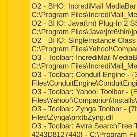
O2 - BHO: IncrediMail MediaBar
C:\Program Files\IncrediMail_Med
O2 - BHO: Java(tm) Plug-In 2
C:\Program Files\Java\jre6\bin\jp
O2 - BHO: SingleInstance Cla
C:\Program Files\Yahoo!\Compani
O3 - Toolbar: IncrediMail Medi
C:\Program Files\IncrediMail_Med
O3 - Toolbar: Conduit Engine 
Files\ConduitEngine\ConduitEngi
O3 - Toolbar: Yahoo! Toolbar 
Files\Yahoo!\Companion\Installs\
O3 - Toolbar: Zynga Toolbar - 
Files\Zynga\prxtbZyng.dll
O3 - Toolbar: Avira SearchFree
4243D8127440} - C:\Program Fil