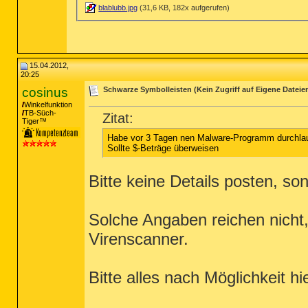
blablubb.jpg
(31,6 KB, 182x aufgerufen)
15.04.2012,
20:25
cosinus
Schwarze Symbolleisten (Kein Zugriff auf Eigene Dateien
Winkelfunktion
TB-Süch-
Zitat:
Tiger™
Habe vor 3 Tagen nen Malware-Programm durchlaufe
Sollte $-Beträge überweisen
Bitte keine Details posten, so
Solche Angaben reichen nicht,
Virenscanner.
Bitte alles nach Möglichkeit hi