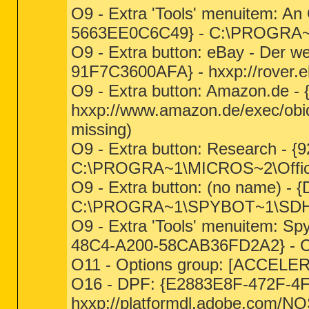
O9 - Extra 'Tools' menuitem: A
5663EE0C6C49} - C:\PROGRA~1
O9 - Extra button: eBay - Der w
91F7C3600AFA} - hxxp://rover.eb
O9 - Extra button: Amazon.de
hxxp://www.amazon.de/exec/obid
missing)
O9 - Extra button: Research 
C:\PROGRA~1\MICROS~2\Offi
O9 - Extra button: (no name)
C:\PROGRA~1\SPYBOT~1\SDHel
O9 - Extra 'Tools' menuitem: Sp
48C4-A200-58CAB36FD2A2} - 
O11 - Options group: [ACCELE
O16 - DPF: {E2883E8F-472F-4
hxxp://platformdl.adobe.com/NO