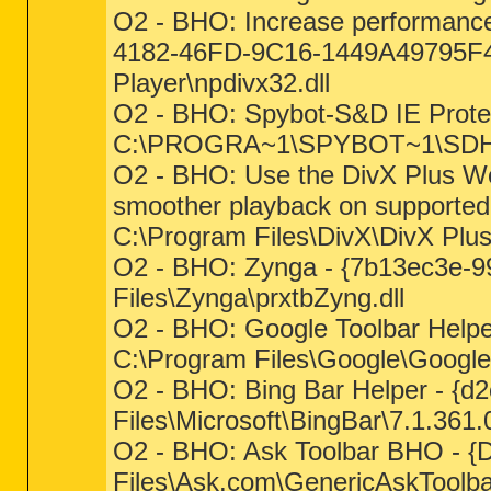
O2 - BHO: Increase performance
4182-46FD-9C16-1449A49795F4} 
Player\npdivx32.dll
O2 - BHO: Spybot-S&D IE Prote
C:\PROGRA~1\SPYBOT~1\SDHel
O2 - BHO: Use the DivX Plus Web
smoother playback on supporte
C:\Program Files\DivX\DivX Plus
O2 - BHO: Zynga - {7b13ec3e-9
Files\Zynga\prxtbZyng.dll
O2 - BHO: Google Toolbar Hel
C:\Program Files\Google\Google
O2 - BHO: Bing Bar Helper - {d
Files\Microsoft\BingBar\7.1.361.0
O2 - BHO: Ask Toolbar BHO - 
Files\Ask.com\GenericAskToolbar