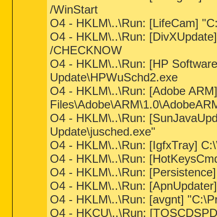
/WinStart
O4 - HKLM\..\Run: [LifeCam] "C:
O4 - HKLM\..\Run: [DivXUpdate]
/CHECKNOW
O4 - HKLM\..\Run: [HP Software
Update\HPWuSchd2.exe
O4 - HKLM\..\Run: [Adobe ARM
Files\Adobe\ARM\1.0\AdobeAR
O4 - HKLM\..\Run: [SunJavaUpd
Update\jusched.exe"
O4 - HKLM\..\Run: [IgfxTray] C:
O4 - HKLM\..\Run: [HotKeysCm
O4 - HKLM\..\Run: [Persistence
O4 - HKLM\..\Run: [ApnUpdater]
O4 - HKLM\..\Run: [avgnt] "C:\P
O4 - HKCU\..\Run: [TOSCDSP