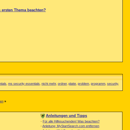
 ersten Thema beachten?
tials
,
ms security essentials
,
nicht mehr
,
ordner
,
platte
,
problem
,
programm
,
security
,
fen
»
Anleitungen und Tipps
-
Für alle Hilfesuchenden! Was beachten?
-
Anleitung: MyStartSearch.com entfernen