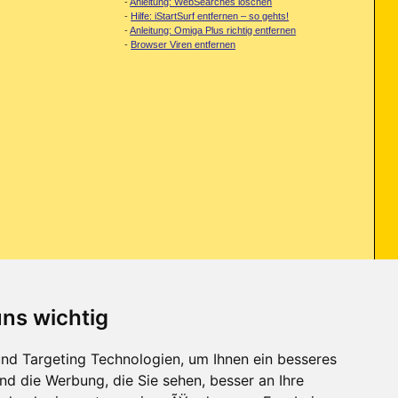
-
Anleitung: WebSearches löschen
-
Hilfe: iStartSurf entfernen – so gehts!
-
Anleitung: Omiga Plus richtig entfernen
-
Browser Viren entfernen
uns wichtig
d auf meine externe Festplatte gezogen habe, hat sich folgendes Problem
nd Targeting Technologien, um Ihnen ein besseres
nd die Werbung, die Sie sehen, besser an Ihre