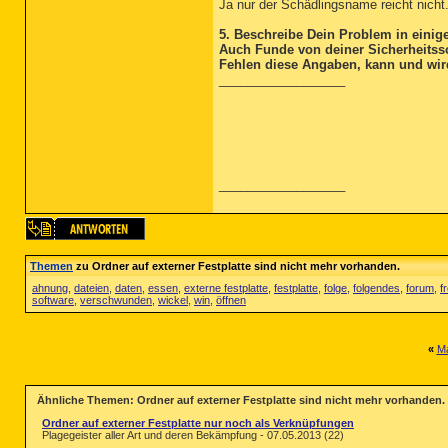
Ja nur der Schädlingsname reicht nicht
5. Beschreibe Dein Problem in einig
Auch Funde von deiner Sicherheitsso
Fehlen diese Angaben, kann und wird
__________________
__________________
Themen
zu Ordner auf externer Festplatte sind nicht mehr vorhanden.
ahnung
,
dateien
,
daten
,
essen
,
externe festplatte
,
festplatte
,
folge
,
folgendes
,
forum
,
f
software
,
verschwunden
,
wickel
,
win
,
öffnen
«
Ma
Ähnliche Themen: Ordner auf externer Festplatte sind nicht mehr vorhanden.
Ordner auf externer Festplatte nur noch als Verknüpfungen
Plagegeister aller Art und deren Bekämpfung - 07.05.2013 (22)