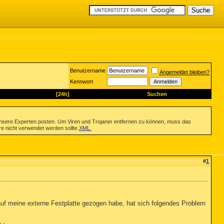
Benutzername
Angemeldet bleiben?
Kennwort
[24h]
Suchen
nsere Experten posten. Um Viren und Trojaner entfernen zu können, muss das
re nicht verwendet werden sollte.
XML
.
#
1
auf meine externe Festplatte gezogen habe, hat sich folgendes Problem