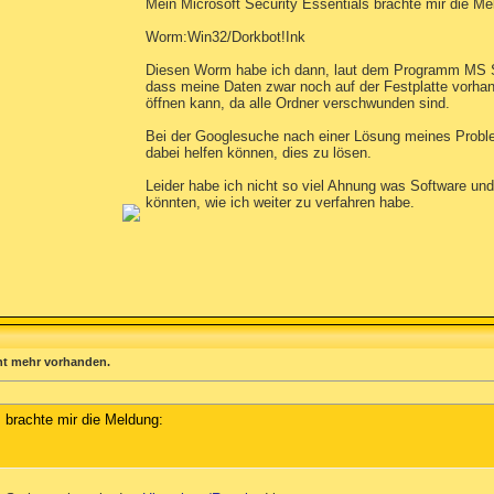
Mein Microsoft Security Essentials brachte mir die Me
Worm:Win32/Dorkbot!Ink
Diesen Worm habe ich dann, laut dem Programm MS Sec
dass meine Daten zwar noch auf der Festplatte vorhand
öffnen kann, da alle Ordner verschwunden sind.
Bei der Googlesuche nach einer Lösung meines Proble
dabei helfen können, dies zu lösen.
Leider habe ich nicht so viel Ahnung was Software un
könnten, wie ich weiter zu verfahren habe.
cht mehr vorhanden.
 brachte mir die Meldung: