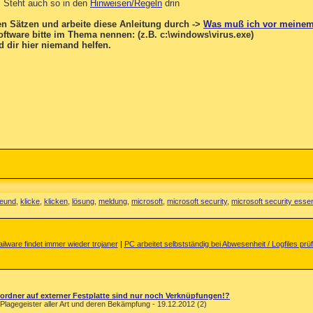
. Steht auch so in den
Hinweisen/Regeln
drin
en Sätzen und arbeite diese Anleitung durch ->
Was muß ich vor meinem
ftware bitte im Thema nennen: (z.B. c:\windows\virus.exe)
 dir hier niemand helfen.
reund
,
klicke
,
klicken
,
lösung
,
meldung
,
microsoft
,
microsoft security
,
microsoft security essen
ilware findet immer wieder trojaner
|
PC arbeitet selbstständig bei Abwesenheit / Logfiles prü
ordner auf externer Festplatte sind nur noch Verknüpfungen!?
Plagegeister aller Art und deren Bekämpfung - 19.12.2012 (2)