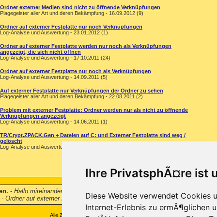
Ordner externer Medien sind nicht zu öffnende Verknüpfungen
Plagegeister aller Art und deren Bekämpfung - 16.09.2012 (9)
Ordner auf externer Festplatte nur noch Verknüpfungen
Log-Analyse und Auswertung - 23.01.2012 (1)
Ordner auf externer Festplatte werden nur noch als Verknüpfungen
angezeigt, die sich nicht öffnen
Log-Analyse und Auswertung - 17.10.2011 (24)
Ordner auf externer Festplatte nur noch als Verknüpfungen
Log-Analyse und Auswertung - 14.09.2011 (5)
Auf externer Festplatte nur Verknüpfungen der Ordner zu sehen
Plagegeister aller Art und deren Bekämpfung - 22.08.2011 (2)
Problem mit externer Festplatte: Ordner werden nur als nicht zu öffnende
Verknüpfungen angezeigt
Log-Analyse und Auswertung - 14.06.2011 (1)
TR/Crypt.ZPACK.Gen + Dateien auf C: und Externer Festplatte sind weg /
gelöscht
Log-Analyse und Auswertung - 26.04.2011 (1)
Ihre PrivatsphÃ¤re ist 
en.
-
Hallo miteinander! Als ich mir letztens einige Dateien von einem Freun
Diese Website verwendet Cookies u
 - Ordner auf externer Festplatte sind nicht mehr vorhanden.
...
Internet-Erlebnis zu ermÃ¶glichen u
Alle Zeitangaben in WEZ +1. Es ist jetzt
03:48
Uhr.