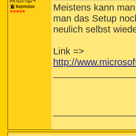
TB-Süch-Tiger™
Meistens kann man 
man das Setup noch
neulich selbst wied
Link =>
http://www.microso
________________
________________