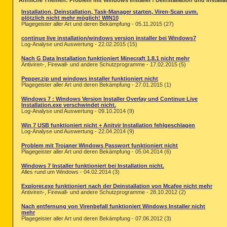
Ähnliche Themen: Problem mit Windows Installer / Deinstallation und Installat
Installation, Deinstallation, Task-Manager starten, Viren-Scan uvm.
plötzlich nicht mehr möglich! WIN10
Plagegeister aller Art und deren Bekämpfung - 05.11.2015 (27)
continue live installation/windows version installer bei Windows7
Log-Analyse und Auswertung - 22.02.2015 (15)
Nach G Data Installation funktioniert Minecraft 1.8.1 nicht mehr
Antiviren-, Firewall- und andere Schutzprogramme - 17.02.2015 (5)
Pepper.zip und windows installer funktioniert nicht
Plagegeister aller Art und deren Bekämpfung - 27.01.2015 (1)
Windows 7 : Windows Version Installer Overlay und Continue Live
Installation.exe verschwindet nicht.
Log-Analyse und Auswertung - 09.10.2014 (9)
Win 7 USB funktioniert nicht + Anitvir Installation fehlgeschlagen
Log-Analyse und Auswertung - 22.04.2014 (9)
Problem mit Trojaner Windows Passwort funktioniert nicht
Plagegeister aller Art und deren Bekämpfung - 05.04.2014 (6)
Windows 7 Installer funktioniert bei Installation nicht.
Alles rund um Windows - 04.02.2014 (3)
Explorer.exe funktioniert nach der Deinstallation von Mcafee nicht mehr
Antiviren-, Firewall- und andere Schutzprogramme - 28.10.2012 (2)
Nach entfernung von Virenbefall funktioniert Windows Installer nicht
mehr
Plagegeister aller Art und deren Bekämpfung - 07.06.2012 (3)