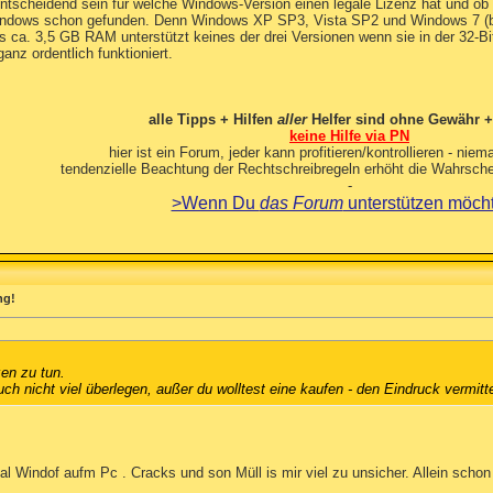
ntscheidend sein für welche Windows-Version einen legale Lizenz hat und ob 
 Windows schon gefunden. Denn Windows XP SP3, Vista SP2 und Windows 7 (bald
 ca. 3,5 GB RAM unterstützt keines der drei Versionen wenn sie in der 32-Bit-
anz ordentlich funktioniert.
alle Tipps + Hilfen
aller
Helfer sind ohne Gewähr +
keine Hilfe via PN
hier ist ein Forum, jeder kann profitieren/kontrollieren - niema
tendenzielle Beachtung der Rechtschreibregeln erhöht die Wahrschei
-
>Wenn Du
das Forum
unterstützen möch
ng!
en zu tun.
ch nicht viel überlegen, außer du wolltest eine kaufen - den Eindruck vermitte
al Windof aufm Pc . Cracks und son Müll is mir viel zu unsicher. Allein scho