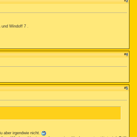
#
3
 und Windoff 7 .
#
4
#
5
du aber irgendwie nicht.