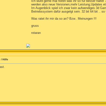
Ich würd gerne mal hören was ihr so für besser haltet 
werden also neue Versionen,mehr Leistung,Updates etc
Im Augenblick spiel ich zwar kein aufwendiges 3d Gam
Betriebssystem dafür ausgelgt sein. 32 bit 64 bit .. so
Was ratet ihr mir da so an? Bzw.. Meinungen !!!
gruss
rotaran
/ Hilfe
ast.