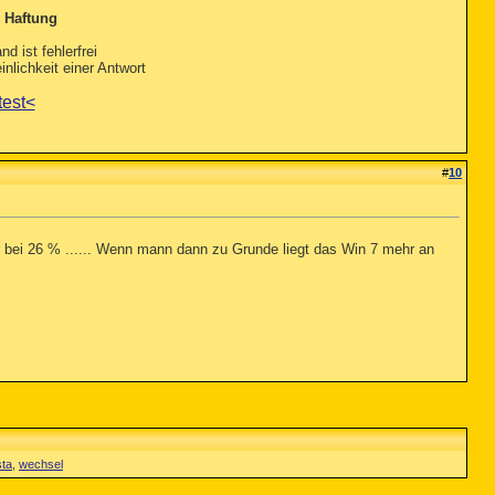
 Haftung
nd ist fehlerfrei
nlichkeit einer Antwort
test<
#
10
r bei 26 % ...... Wenn mann dann zu Grunde liegt das Win 7 mehr an
sta
,
wechsel