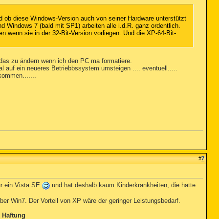
nd ob diese Windows-Version auch von seiner Hardware unterstützt
 Windows 7 (bald mit SP1) arbeiten alle i.d.R. ganz ordentlich.
 wenn sie in der 32-Bit-Version vorliegen. Und die XP-64-Bit-
 das zu ändern wenn ich den PC ma formatiere.
l auf ein neueres Betriebbssystem umsteigen .... eventuell.....
kommen.......
#
7
ur ein Vista SE
und hat deshalb kaum Kinderkrankheiten, die hatte
über Win7. Der Vorteil von XP wäre der geringer Leistungsbedarf.
 Haftung