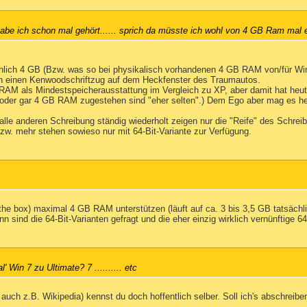
l habe ich schon mal gehört...... sprich da müsste ich wohl von 4 GB Ram ma
hlich 4 GB (Bzw. was so bei physikalisch vorhandenen 4 GB RAM von/für Win
ch einen Kenwoodschriftzug auf dem Heckfenster des Traumautos.
RAM als Mindestspeicherausstattung im Vergleich zu XP, aber damit hat heute
 oder gar 4 GB RAM zugestehen sind "eher selten".) Dem Ego aber mag es he
lle anderen Schreibung ständig wiederholt zeigen nur die "Reife" des Schreib
bzw. mehr stehen sowieso nur mit 64-Bit-Variante zur Verfügung.
 the box) maximal 4 GB RAM unterstützen (läuft auf ca. 3 bis 3,5 GB tatsäc
n sind die 64-Bit-Varianten gefragt und die eher einzig wirklich vernünftige 6
 Win 7 zu Ultimate? 7 .......... etc
 auch z.B. Wikipedia) kennst du doch hoffentlich selber. Soll ich's abschreibe