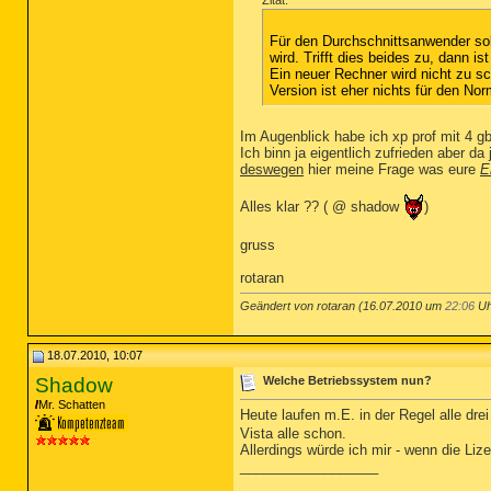
Zitat:
Für den Durchschnittsanwender sol
wird. Trifft dies beides zu, dann 
Ein neuer Rechner wird nicht zu sc
Version ist eher nichts für den Nor
Im Augenblick habe ich xp prof mit 4 
Ich binn ja eigentlich zufrieden aber da
deswegen
hier meine Frage was eure
E
Alles klar ?? ( @ shadow
)
gruss
rotaran
Geändert von rotaran (16.07.2010 um
22:06
Uh
18.07.2010, 10:07
Shadow
Welche Betriebssystem nun?
Mr. Schatten
Heute laufen m.E. in der Regel alle dre
Vista alle schon.
Allerdings würde ich mir - wenn die Liz
__________________