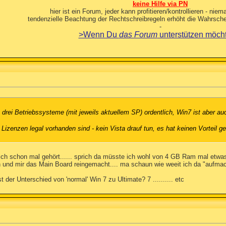
keine Hilfe via PN
hier ist ein Forum, jeder kann profitieren/kontrollieren - niema
tendenzielle Beachtung der Rechtschreibregeln erhöht die Wahrschei
-
>Wenn Du
das Forum
unterstützen möch
e drei Betriebssysteme (mit jeweils aktuellem SP) ordentlich, Win7 ist aber a
e Lizenzen legal vorhanden sind - kein Vista drauf tun, es hat keinen Vorteil 
e ich schon mal gehört...... sprich da müsste ich wohl von 4 GB Ram mal et
 und mir das Main Board reingemacht.... ma schaun wie weeit ich da "aufma
der Unterschied von 'normal' Win 7 zu Ultimate? 7 .......... etc