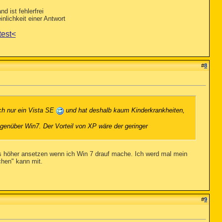
nd ist fehlerfrei
nlichkeit einer Antwort
test<
#
8
uch nur ein Vista SE
und hat deshalb kaum Kinderkrankheiten,
gegenüber Win7. Der Vorteil von XP wäre der geringer
was höher ansetzen wenn ich Win 7 drauf mache. Ich werd mal mein
chen" kann mit.
#
9