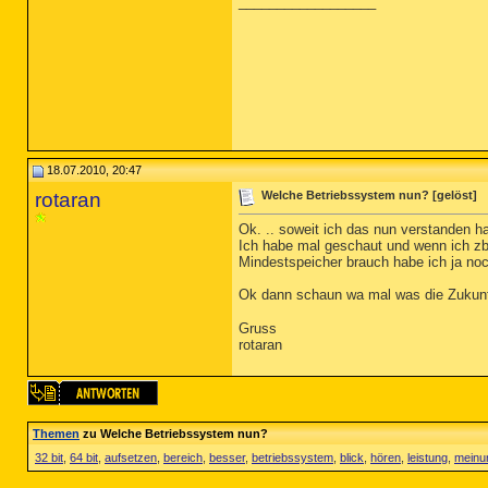
__________________
18.07.2010, 20:47
rotaran
Welche Betriebssystem nun? [gelöst]
Ok. .. soweit ich das nun verstanden hab
Ich habe mal geschaut und wenn ich zb
Mindestspeicher brauch habe ich ja no
Ok dann schaun wa mal was die Zukunft
Gruss
rotaran
Themen
zu Welche Betriebssystem nun?
32 bit
,
64 bit
,
aufsetzen
,
bereich
,
besser
,
betriebssystem
,
blick
,
hören
,
leistung
,
meinu