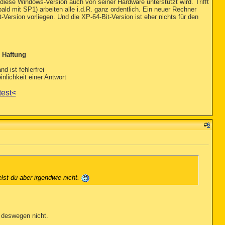
diese Windows-Version auch von seiner Hardware unterstützt wird. Trifft
 mit SP1) arbeiten alle i.d.R. ganz ordentlich. Ein neuer Rechner
Version vorliegen. Und die XP-64-Bit-Version ist eher nichts für den
 Haftung
nd ist fehlerfrei
nlichkeit einer Antwort
test<
#
6
lst du aber irgendwie nicht.
n deswegen nicht.