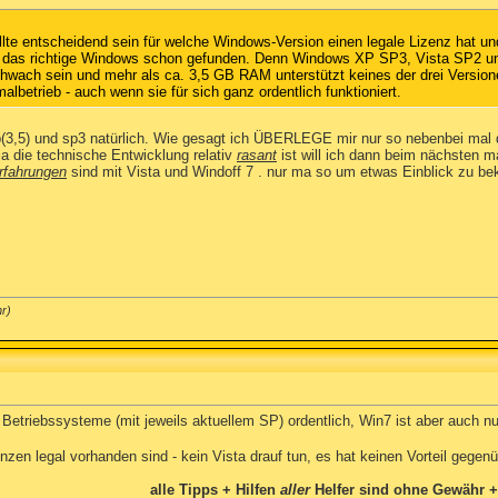
lte entscheidend sein für welche Windows-Version einen legale Lizenz hat u
ist das richtige Windows schon gefunden. Denn Windows XP SP3, Vista SP2 und
hwach sein und mehr als ca. 3,5 GB RAM unterstützt keines der drei Versionen
malbetrieb - auch wenn sie für sich ganz ordentlich funktioniert.
gb(3,5) und sp3 natürlich. Wie gesagt ich ÜBERLEGE mir nur so nebenbei mal
 ja die technische Entwicklung relativ
rasant
ist will ich dann beim nächsten ma
rfahrungen
sind mit Vista und Windoff 7 . nur ma so um etwas Einblick zu be
r)
i Betriebssysteme (mit jeweils aktuellem SP) ordentlich, Win7 ist aber auch n
enzen legal vorhanden sind - kein Vista drauf tun, es hat keinen Vorteil gegen
alle Tipps + Hilfen
aller
Helfer sind ohne Gewähr +