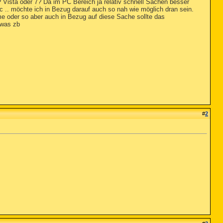
? Vista oder 7? Da im PC Bereich ja relativ schnell Sachen besser
 .. möchte ich in Bezug darauf auch so nah wie möglich dran sein.
e oder so aber auch in Bezug auf diese Sache sollte das
 was zb
#
2