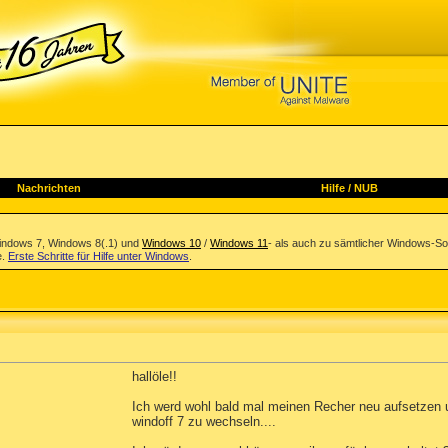
Nachrichten
Hilfe
/
NUB
indows 7, Windows 8(.1) und
Windows 10
/
Windows 11
- als auch zu sämtlicher Windows-So
e.
Erste Schritte für Hilfe unter Windows
.
hallöle!!
Ich werd wohl bald mal meinen Recher neu aufsetzen un
windoff 7 zu wechseln....