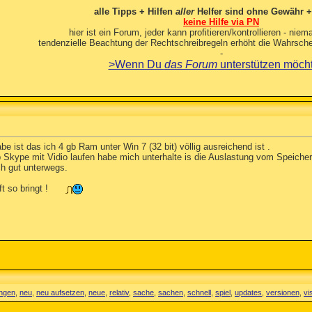
alle Tipps + Hilfen
aller
Helfer sind ohne Gewähr +
keine Hilfe via PN
hier ist ein Forum, jeder kann profitieren/kontrollieren - niema
tendenzielle Beachtung der Rechtschreibregeln erhöht die Wahrschei
-
>Wenn Du
das Forum
unterstützen möch
e ist das ich 4 gb Ram unter Win 7 (32 bit) völlig ausreichend ist .
 Skype mit Vidio laufen habe mich unterhalte is die Auslastung vom Speiche
ch gut unterwegs.
 so bringt !
ngen
,
neu
,
neu aufsetzen
,
neue
,
relativ
,
sache
,
sachen
,
schnell
,
spiel
,
updates
,
versionen
,
vi