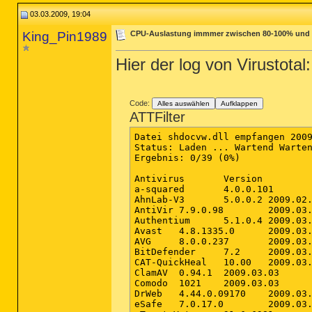
03.03.2009, 19:04
King_Pin1989
CPU-Auslastung immmer zwischen 80-100% und H
Hier der log von Virustotal:
Code:
Alles auswählen
Aufklappen
ATTFilter
Datei shdocvw.dll empfangen 2009.03.03 19:01:06 (CET)
Status: Laden ... Wartend Warten Überprüfung Beendet Nicht gefunden Gestoppt
Ergebnis: 0/39 (0%)

Antivirus  	Version  	letzte aktualisierung  	Ergebnis
a-squared	4.0.0.101	2009.03.03	-
AhnLab-V3	5.0.0.2	2009.02.27	-
AntiVir	7.9.0.98	2009.03.03	-
Authentium	5.1.0.4	2009.03.03	-
Avast	4.8.1335.0	2009.03.03	-
AVG	8.0.0.237	2009.03.03	-
BitDefender	7.2	2009.03.03	-
CAT-QuickHeal	10.00	2009.03.03	-
ClamAV	0.94.1	2009.03.03	-
Comodo	1021	2009.03.03	-
DrWeb	4.44.0.09170	2009.03.03	-
eSafe	7.0.17.0	2009.03.03	-
eTrust-Vet	31.6.6381	2009.03.03	-
F-Prot	4.4.4.56	2009.03.02	-
F-Secure	8.0.14470.0	2009.03.03	-
Fortinet	3.117.0.0	2009.03.03	-
GData	19	2009.03.03	-
Ikarus	T3.1.1.45.0	2009.03.03	-
K7AntiVirus	7.10.656	2009.03.03	-
Kaspersky	7.0.0.125	2009.03.03	-
McAfee	5541	2009.03.02	-
McAfee+Artemis	5541	2009.03.02	-
Microsoft	1.4306	2009.03.03	-
NOD32	3905	2009.03.03	-
Norman	6.00.06	2009.03.03	-
nProtect	2009.1.8.0	2009.03.03	-
Panda	10.0.0.10	2009.03.03	-
PCTools	4.4.2.0	2009.03.03	-
Prevx1	V2	2009.03.03	-
Rising	21.19.11.00	2009.03.03	-
SecureWeb-Gateway	6.7.6	2009.03.03	-
Sophos	4.39.0	2009.03.03	-
Sunbelt	3.2.1858.2	2009.03.02	-
Symantec	10	2009.03.03	-
TheHacker	6.3.2.6.269	2009.03.02	-
TrendMicro	8.700.0.1004	2009.03.03	-
VBA32	3.12.10.1	2009.03.03	-
ViRobot	2009.3.3.1632	2009.03.03	-
VirusBuster	4.5.11.0	2009.03.03	-
weitere Informationen
File size: 1498112 bytes
MD5...: eeb324a3cc1e88985640828886dd0c01
SHA1..: 497e42f69de5438017aeb470727d10ad2b7e8cf6
SHA256: 8820673120de27d7a3351e6adc362cbbcb4ca47036d4b44ba0196587aa13422c
SHA512: 0857d6a57ce4ce09d02fefe11b6db8c6ad5131b33a461d332e6b4a6a7a6c5e11
fbccc107cacd632c92e59995c4722831d98ed1fb939aac4c3d066bf6e1789d30
ssdeep: 24576:bkDutelo68RLN9paJrz5203+kGUE51b4y2BTSo2CiGy0+PkyqJTGtq:ADu
t2ctMJrziOED2BTSodiZFPkyCGt
PEiD..: -
TrID..: File type identification
DirectShow filter (42.6%)
Windows OCX File (26.1%)
InstallShield setup (9.1%)
Win32 EXE PECompact compressed (generic) (8.7%)
Win32 Executable MS Visual C++ (generic) (7.9%)
PEInfo: PE Structure information

( base data )
entrypointaddress.: 0x15eb1
timedatestamp.....: 0x47507da4 (Fri Nov 30 21:16:20 2007)
machinetype.......: 0x14c (I386)

( 4 sections )
name viradd virsiz rawdsiz ntrpy md5
.text 0x1000 0xd8198 0xd8200 6.51 c8f7b2f569cf44103b1e97414360b446
.data 0xda000 0x1d20 0x1800 3.36 6a81a6fbf9fac5bae196d7261473f4f9
.rsrc 0xdc000 0x88bd4 0x88c00 5.34 efb36fbac8c348d4a11ed92a78012505
.reloc 0x165000 0xb06c 0xb200 6.71 055bb8be1e6b18a1e5170727c6715dac

( 8 imports )
> ADVAPI32.dll: RegCloseKey, RegOpenKeyExA, RegQueryValueExA, RegSetValueExA, RegCreateKeyExA, RegDeleteKeyA, RegOpenKeyExW, RegQueryValueExW, RegEnumValueA
> CRYPT32.dll: CryptMsgClose, CryptQueryObject, CryptMsgGetParam, CertCloseStore
> CRYPTUI.dll: CryptUIDlgViewSignerInfoW
> GDI32.dll: DeleteObject, DeleteDC, SetViewportOrgEx, SetWindowOrgEx, SetMapMode, SaveDC, LPtoDP, GetDeviceCaps, CreateRectRgnIndirect, DeleteMetaFile, CloseMetaFile, SetWindowExtEx, SetPaletteEntries, GetPaletteEntries, RealizePalette, SelectPalette, GetStockObject, CreatePalette, SetBkColor, SetBkMode, SetTextColor, SelectObject, GetTextExtentPointW, IntersectClipRect, CreateDCA, CloseEnhMetaFile, CreateEnhMetaFileA, LineTo, MoveToEx, Rectangle, StretchBlt, CreateCompatibleDC, BitBlt, GetTextCharset, CreateCompatibleBitmap, GetTextExtentPoint32W, RestoreDC
> KERNEL32.dll: GetSystemDefaultLCID, CreateThread, CompareFileTime, GetSystemTimeAsFileTime, IsDBCSLeadByte, CreateDirectoryA, SetCurrentDirectoryA, SetFilePointer, ReadFile, GetFileSize, WriteFile, FindClose, WaitForSingleObject, SetEvent, CreateFileA, ReleaseMutex, LocalFileTimeToFileTime, SystemTimeToFileTime, GetTempPathA, ExitProcess, GetCommandLineW, OpenMutexW, TlsGetValue, GetSystemTime, InterlockedCompareExchange, InterlockedExchange, GetCurrentProcessId, lstrcmpiA, GlobalSize, GlobalReAlloc, TlsSetValue, GetSystemInfo, FileTimeToSystemTime, OpenMutexA, ReleaseSemaphore, UnhandledExceptionFilter, SetErrorMode, GetCurrentDirectoryA, GetShortPathNameA, ResetEvent, HeapFree, GetProcessHeap, TerminateThread, GetExitCodeThread, QueryPerformanceCounter, TerminateProcess, SetUnhandledExceptionFilter, FileTimeToLocalFileTime, HeapAlloc, GetLocaleInfoW, LoadLibraryW, DosDateTimeToFileTime, GetModuleHandleW, CreateEventA, LoadLibraryA, VirtualFree, VirtualAlloc, lstrcpynW, InitializeCriticalSectionAndSpinCount, GetModuleHandleA, GetProcAddress, LocalFree, LocalAlloc, MultiByteToWideChar, GetVersionExA, lstrcmpA, GetSystemDirectoryA, LocalReAlloc, GetDriveTypeW, CreateMutexA, lstrlenA, Sleep, WideCharToMultiByte, lstrcpynA, GetUserDefaultLCID, GlobalFree, LocalSize, GetTickCount, GetLastError, LoadLibraryExA, SetLastError, GetCurrentThreadId, GetCurrentProcess, FlushInstructionCache, lstrlenW, GlobalAlloc, GlobalLock, GlobalUnlock, HeapDestroy, EnterCriticalSection, LeaveCriticalSection, MulDiv, DisableThreadLibraryCalls, InitializeCriticalSection, TlsAlloc, GetACP, CloseHandle, TlsFree, DeleteCriticalSection, FreeLibrary, InterlockedDecrement, GetLocalTime, InterlockedIncrement, RaiseException, GlobalFlags
> msvcrt.dll: _onexit, __dllonexit, _adjust_fdiv, _initterm, _ftol, wcslen, free, _vsnprintf, _except_handler3, _wcsnicmp, wcsrchr, _ltow, memmove, malloc, realloc, _vsnwprintf
> SHLWAPI.dll: -, -, -, wnsprintfW, -, -, -, -, SHDeleteKeyW, -, -, -, -, -, -, -, StrCpyNW, -, SHRegGetBoolUSValueW, -, -, -, -, -, -, -, -, PathCreateFromUrlW, StrChrW, -, -, SHStrDupW, -, -, -, -, PathFileExistsW, -, -, -, -, SHRegGetUSValueW, StrCmpNIW, StrStrIW, StrDupW, -, SHQueryValueExW, -, -, -, -, -, -, -, -, -, -, -, PathQuoteSpacesW, -, PathCombineW, -, -, PathRemoveFileSpecW, -, -, -, -, -, -, -, -, -, -, -, -, -, -, -, -, StrCatBuffW, -, -, -, UrlCanonicalizeW, AssocQueryStringW, -, SHRegCloseUSKey, SHRegDeleteUSValueW, SHRegOpenUSKeyW, StrDupA, -, -, -, -, StrCmpW, StrCmpNW, -, -, -, -, PathUnquoteSpacesW, PathRemoveBlanksW, -, -, -, -, -, -, -, -, SHRegSetUSValueW, -, -,