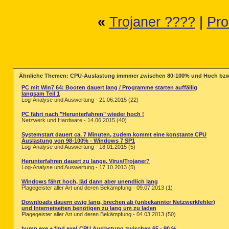
«
Trojaner ????
|
Pro
Ähnliche Themen: CPU-Auslastung immmer zwischen 80-100% und Hoch bzw.
PC mit Win7 64: Booten dauert lang / Programme starten auffällig
langsam Teil 1
Log-Analyse und Auswertung - 21.06.2015 (22)
PC fährt nach "Herunterfahren" wieder hoch !
Netzwerk und Hardware - 14.06.2015 (40)
Systemstart dauert ca. 7 Minuten, zudem kommt eine konstante CPU
Auslastung von 98-100% - Windows 7 SP1
Log-Analyse und Auswertung - 18.01.2015 (5)
Herunterfahren dauert zu lange. Virus/Trojaner?
Log-Analyse und Auswertung - 17.10.2013 (5)
Windows fährt hoch, läd dann aber unendlich lang
Plagegeister aller Art und deren Bekämpfung - 09.07.2013 (1)
Downloads dauern ewig lang, brechen ab (unbekannter Netzwerkfehler)
und Internetseiten benötigen zu lang um zu laden
Plagegeister aller Art und deren Bekämpfung - 04.03.2013 (50)
bump.exe + find.exe! CPU Auslastung zwischen 65 - 90 %