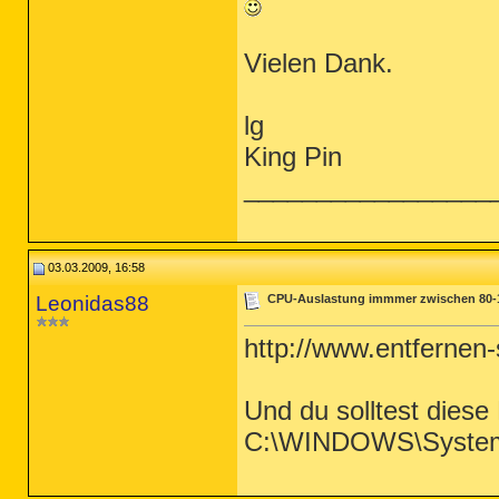
O16 - DPF: {6414512B-B978-451D-A
O16 - DPF: {6E32070A-766D-4EE6-8
O18 - Protocol: skype4com - {FFC
Vielen Dank.
O20 - Winlogon Notify: !SASWinLo
O23 - Service: Apple Mobile Devi
O23 - Service: Bonjour-Dienst (B
O23 - Service: InstallDriver Tab
lg
O23 - Service: iPod-Dienst (iPod
O23 - Service: Java Quick Starte
King Pin
O23 - Service: LexBce Server (Le
O23 - Service: NMIndexingService
_________________
O23 - Service: Norton AntiVirus 
O23 - Service: NVIDIA Driver Hel
O23 - Service: PC Tools Auxiliar
O23 - Service: PC Tools Security
03.03.2009, 16:58
--

End of file - 8266 bytes

Leonidas88
CPU-Auslastung immmer zwischen 80-1
http://www.entfernen
Und du solltest diese 
C:\WINDOWS\System3