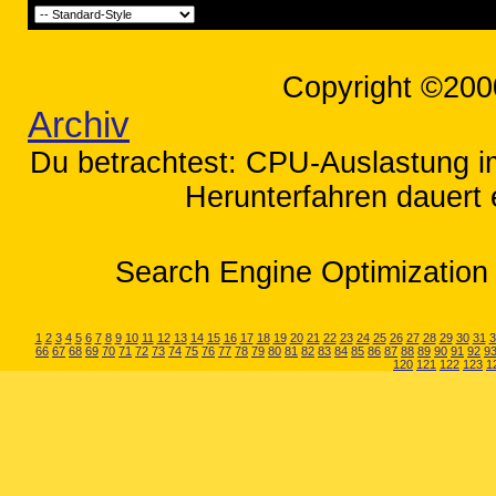
Copyright ©200
Archiv
Du betrachtest: CPU-Auslastung
Herunterfahren dauert 
Search Engine Optimization 
1
2
3
4
5
6
7
8
9
10
11
12
13
14
15
16
17
18
19
20
21
22
23
24
25
26
27
28
29
30
31
3
66
67
68
69
70
71
72
73
74
75
76
77
78
79
80
81
82
83
84
85
86
87
88
89
90
91
92
9
120
121
122
123
1