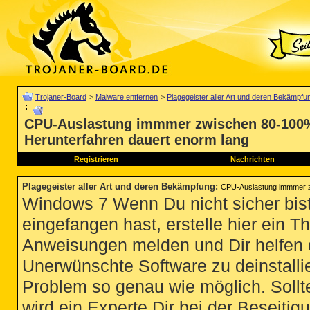
Trojaner-Board
>
Malware entfernen
>
Plagegeister aller Art und deren Bekämpfu
CPU-Auslastung immmer zwischen 80-100
Herunterfahren dauert enorm lang
Registrieren
Nachrichten
Plagegeister aller Art und deren Bekämpfung
:
CPU-Auslastung immmer z
Windows 7 Wenn Du nicht sicher bist
eingefangen hast, erstelle hier ein T
Anweisungen melden und Dir helfen 
Unerwünschte Software zu deinstallie
Problem so genau wie möglich. Sollte
wird ein Experte Dir bei der Beseitigu