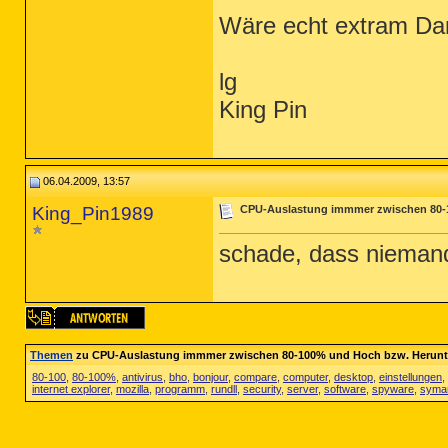
Wäre echt extram Da
lg
King Pin
06.04.2009, 13:57
King_Pin1989
CPU-Auslastung immmer zwischen 80-1
schade, dass niemand
Themen
zu CPU-Auslastung immmer zwischen 80-100% und Hoch bzw. Herunte
80-100
,
80-100%
,
antivirus
,
bho
,
bonjour
,
compare
,
computer
,
desktop
,
einstellungen
,
internet explorer
,
mozilla
,
programm
,
rundll
,
security
,
server
,
software
,
spyware
,
syma