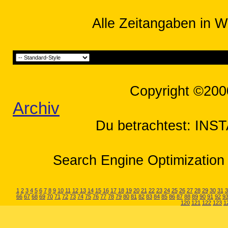
Alle Zeitangaben in W
Copyright ©200
Archiv
Du betrachtest: INS
Search Engine Optimization 
1
2
3
4
5
6
7
8
9
10
11
12
13
14
15
16
17
18
19
20
21
22
23
24
25
26
27
28
29
30
31
3
66
67
68
69
70
71
72
73
74
75
76
77
78
79
80
81
82
83
84
85
86
87
88
89
90
91
92
9
120
121
122
123
1