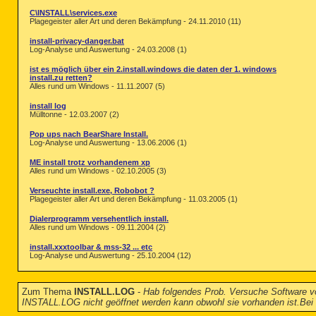
C\INSTALL\services.exe
Plagegeister aller Art und deren Bekämpfung - 24.11.2010 (11)
install-privacy-danger.bat
Log-Analyse und Auswertung - 24.03.2008 (1)
ist es möglich über ein 2.install.windows die daten der 1. windows
install.zu retten?
Alles rund um Windows - 11.11.2007 (5)
install log
Mülltonne - 12.03.2007 (2)
Pop ups nach BearShare Install.
Log-Analyse und Auswertung - 13.06.2006 (1)
ME install trotz vorhandenem xp
Alles rund um Windows - 02.10.2005 (3)
Verseuchte install.exe, Robobot ?
Plagegeister aller Art und deren Bekämpfung - 11.03.2005 (1)
Dialerprogramm versehentlich install.
Alles rund um Windows - 09.11.2004 (2)
install.xxxtoolbar & mss-32 ... etc
Log-Analyse und Auswertung - 25.10.2004 (12)
Zum Thema
INSTALL.LOG
-
Hab folgendes Prob. Versuche Software v
INSTALL.LOG nicht geöffnet werden kann obwohl sie vorhanden ist.Be