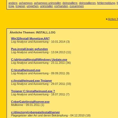
andere
,
ashampoo
,
ashampoo uninstaller
,
deinstalliere
,
deinstallieren
,
fehlermeldung
,
f
troja
,
trojaner
,
umgehen
,
uninstaller
,
vorhanden
,
zusammen
«
Active 
Ähnliche Themen: INSTALL.LOG
Win32/Install Monetizer.AN?
Log-Analyse und Auswertung - 10.01.2014 (3)
Pup.install.brain gefunden
Log-Analyse und Auswertung - 13.04.2013 (11)
C:\dir\install\install\Windows Update.exe
Log-Analyse und Auswertung - 23.11.2011 (36)
C:\install\winupd.exe
Log-Analyse und Auswertung - 09.09.2011 (9)
c:/install/winupd.exe Trojaner
Log-Analyse und Auswertung - 29.07.2011 (33)
Trojaner C:\install\winupd.exe ?
Log-Analyse und Auswertung - 18.07.2011 (7)
CyberGate\install\server.exe
Mülltonne - 09.01.2011 (1)
c:/directory/cybergate/install/server
Plagegeister aller Art und deren Bekämpfung - 04.12.2010 (18)