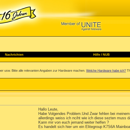
Nachrichten
Hilfe
/
NUB
iber usw. Bitte alle relevanten Angaben zur Hardware machen.
Welche Hardware habe ich?
Th
Hallo Leute,
Habe Volgendes Problem.Und Zwar fehlen bei meinem 
allerdings weiss ich nciht wie ich diese sezten muss d
Kann mir von euch jemand weiter helfen ?
Es handelt sich hier um ein Elitegroup K7S6A Mainboa