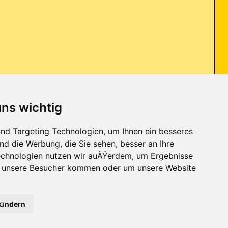
uns wichtig
oard , jumoer habe ich mir besorgt allerdings weiss ich nciht wie ich
nd Targeting Technologien, um Ihnen ein besseres
nd die Werbung, die Sie sehen, besser an Ihre
chnologien nutzen wir auÃŸerdem, um Ergebnisse
r unsere Besucher kommen oder um unsere Website
Kontakt
-
Trojaner-Board
-
Archiv
-
Datenschutzerklärung
-
Nach oben
Ã¤ndern