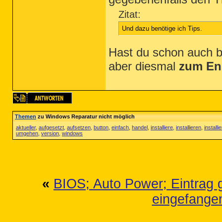
Zitat:
Und dazu benötige ich Tips.
Hast du schon auch b
aber diesmal
zum En
Themen
zu Windows Reparatur nicht möglich
aktueller
,
aufgesetzt
,
aufsetzen
,
button
,
einfach
,
handel
,
installiere
,
installieren
,
installie
umgehen
,
version
,
windows
«
BIOS; Auto Power; Eintrag 
eingefangen