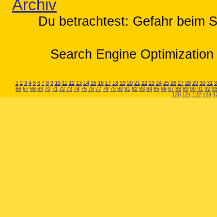
Archiv
Du betrachtest: Gefahr beim 
Search Engine Optimization 
1
2
3
4
5
6
7
8
9
10
11
12
13
14
15
16
17
18
19
20
21
22
23
24
25
26
27
28
29
30
31
3
66
67
68
69
70
71
72
73
74
75
76
77
78
79
80
81
82
83
84
85
86
87
88
89
90
91
92
9
120
121
122
123
1