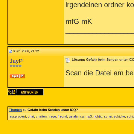
irgendeinen ordner ko
mfG mK
_________________
06.01.2006, 21:32
JayP
Lösung: Gefahr beim Senden unter IC
Scan die Datei am b
Themen
zu Gefahr beim Senden unter ICQ?
ausprobiert
,
chat
,
chatten
,
frage
,
freund
,
gefahr
,
icq
,
mp3
,
richtig
,
schei
,
schicke
,
schi