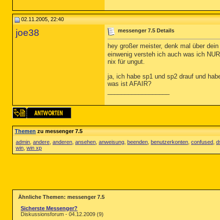
02.11.2005, 22:40
joe38
messenger 7.5 Details
hey großer meister, denk mal über dein
einwenig versteh ich auch was ich NUR
nix für ungut.
ja, ich habe sp1 und sp2 drauf und habe
was ist AFAIR?
__________________
Themen
zu messenger 7.5
admin
,
andere
,
anderen
,
ansehen
,
anweisung
,
beenden
,
benutzerkonten
,
confused
,
d
win
,
win xp
Ähnliche Themen: messenger 7.5
Sicherste Messenger?
Diskussionsforum - 04.12.2009 (9)