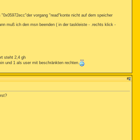
n "0x05972ecc"der vorgang "read"konte nicht auf dem speicher
n muß ich den msn beenden ( in der taskleiste - .rechts klick -
rt steht 2,4 gh
in und 1 als user mit beschränkten rechten.
#
2
rst?