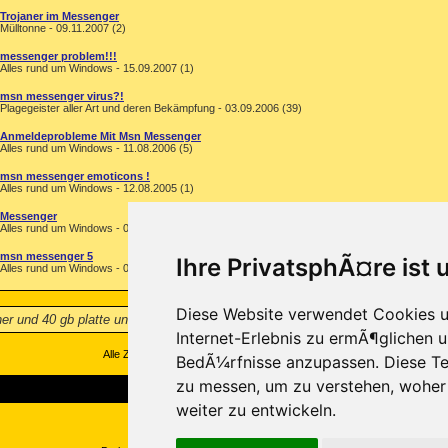
Trojaner im Messenger
Mülltonne - 09.11.2007 (2)
messenger problem!!!
Alles rund um Windows - 15.09.2007 (1)
msn messenger virus?!
Plagegeister aller Art und deren Bekämpfung - 03.09.2006 (39)
Anmeldeprobleme Mit Msn Messenger
Alles rund um Windows - 11.08.2006 (5)
msn messenger emoticons !
Alles rund um Windows - 12.08.2005 (1)
Messenger
Alles rund um Windows - 04.03.2005 (13)
msn messenger 5
Ihre PrivatsphÃ¤re ist 
Alles rund um Windows - 07.01.2003 (1)
Diese Website verwendet Cookies u
icher und 40 gb platte und habe einen pentium 4 mit 2,4 gh ich habe mir den 
Internet-Erlebnis zu ermÃ¶glichen u
Alle Zeitangaben in WEZ +1. Es ist jetzt
18:39
Uhr.
BedÃ¼rfnisse anzupassen. Diese Te
zu messen, um zu verstehen, wohe
weiter zu entwickeln.
Copyright ©2000-2026, Trojaner-Board