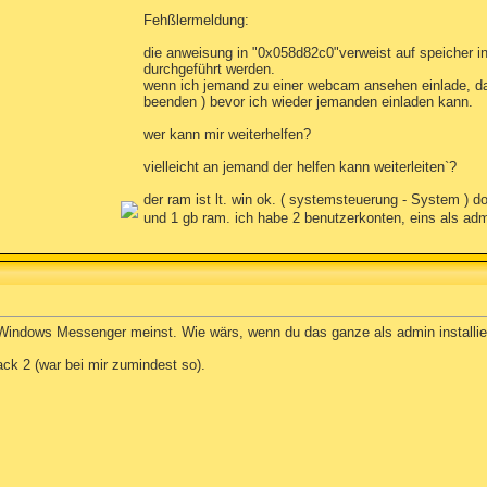
Fehßlermeldung:
die anweisung in "0x058d82c0"verweist auf speicher i
durchgeführt werden.
wenn ich jemand zu einer webcam ansehen einlade, dan
beenden ) bevor ich wieder jemanden einladen kann.
wer kann mir weiterhelfen?
vielleicht an jemand der helfen kann weiterleiten`?
der ram ist lt. win ok. ( systemsteuerung - System ) do
und 1 gb ram. ich habe 2 benutzerkonten, eins als adm
indows Messenger meinst. Wie wärs, wenn du das ganze als admin installie
ck 2 (war bei mir zumindest so).