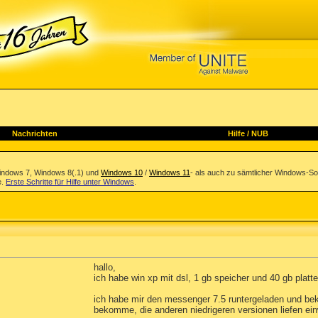
Nachrichten
Hilfe
/
NUB
indows 7, Windows 8(.1) und
Windows 10
/
Windows 11
- als auch zu sämtlicher Windows-So
e.
Erste Schritte für Hilfe unter Windows
.
hallo,
ich habe win xp mit dsl, 1 gb speicher und 40 gb platt
ich habe mir den messenger 7.5 runtergeladen und bek
bekomme, die anderen niedrigeren versionen liefen ein