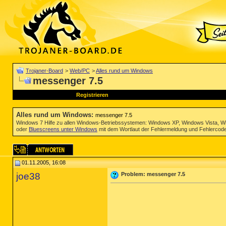
Trojaner-Board
>
Web/PC
>
Alles rund um Windows
messenger 7.5
Registrieren
Alles rund um Windows
:
messenger 7.5
Windows 7 Hilfe zu allen Windows-Betriebssystemen: Windows XP, Windows Vista, W
oder
Bluescreens unter Windows
mit dem Wortlaut der Fehlermeldung und Fehlercod
01.11.2005, 16:08
joe38
Problem: messenger 7.5