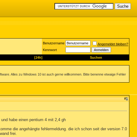
Benutzername
Angemeldet bleiben?
Kennwort
[24h]
Suchen
ftware. Alles zu Windows 10 ist auch gerne willkommen. Bitte benenne etwaige Fehler
#
1
e und habe einen pentium 4 mit 2,4 gh
omme die angehängte fehlermeldung. die ich schon seit der version 7.0
wand frei.