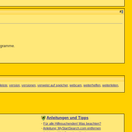
#
3
rogramme.
leiste
,
version
,
versionen
,
verweist auf speicher
,
webcam
,
weiterhelfen
,
weiterleiten
,
Anleitungen und Tipps
-
Für alle Hilfesuchenden! Was beachten?
-
Anleitung: MyStartSearch.com entfernen