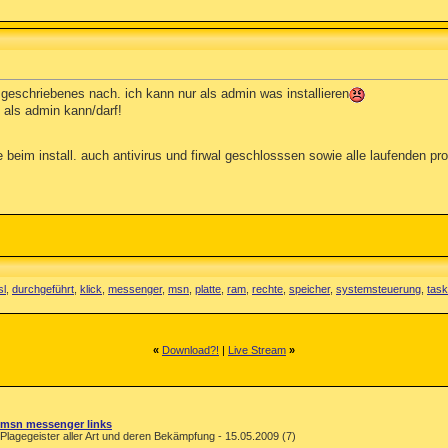
 geschriebenes nach. ich kann nur als admin was installieren
 als admin kann/darf!
 beim install. auch antivirus und firwal geschlosssen sowie alle laufenden p
sl
,
durchgeführt
,
klick
,
messenger
,
msn
,
platte
,
ram
,
rechte
,
speicher
,
systemsteuerung
,
task
«
Download?!
|
Live Stream
»
msn messenger links
Plagegeister aller Art und deren Bekämpfung - 15.05.2009 (7)