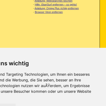
-
Anleitung: WebSearches löschen
-
Hilfe: iStartSurf entfernen – so gehts!
-
Anleitung: Omiga Plus richtig entfernen
-
Browser Viren entfernen
uns wichtig
nd Targeting Technologien, um Ihnen ein besseres
messenger 7.5 runtergeladen und - messenger 7.5
...
nd die Werbung, die Sie sehen, besser an Ihre
chnologien nutzen wir auÃŸerdem, um Ergebnisse
r unsere Besucher kommen oder um unsere Website
Kontakt
-
Trojaner-Board
-
Archiv
-
Datenschutzerklärung
-
Nach oben