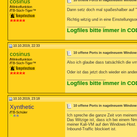
cosinus
10 offene Ports in nagelneuem Windows
Winkelfunktion
Dann setz doch mal spaßeshalber auf 
TB-Süch-Tiger™
Richtig witzig und in eine Einstellung
__________________
Logfiles bitte immer in C
10.10.2019, 22:33
cosinus
10 offene Ports in nagelneuem Windows
Winkelfunktion
Also ich glaube dass tatsächlich die v
TB-Süch-Tiger™
Oder ist das jetzt doch wieder ein and
__________________
Logfiles bitte immer in C
10.10.2019, 23:18
Xynthetic
10 offene Ports in nagelneuem Windows
TB-Schüler
Ich spreche die ganze Zeit von meinem
Das Witzige ist, dass ich bei einem N
meiner Kali-VM auf den Windows-Host. 
Inbound-Traffic blockiert ist.