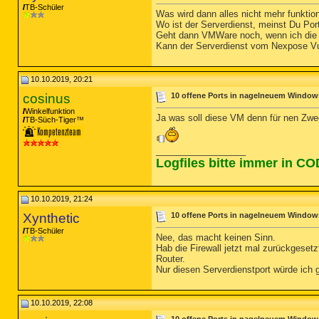
TB-Schüler
Was wird dann alles nicht mehr funktio
Wo ist der Serverdienst, meinst Du Por
Geht dann VMWare noch, wenn ich die 
Kann der Serverdienst vom Nexpose V
10.10.2019, 20:21
cosinus
10 offene Ports in nagelneuem Window
Winkelfunktion
Ja was soll diese VM denn für nen Zwec
TB-Süch-Tiger™
__________________
Logfiles bitte immer in C
10.10.2019, 21:24
Xynthetic
10 offene Ports in nagelneuem Window
TB-Schüler
Nee, das macht keinen Sinn.
Hab die Firewall jetzt mal zurückgese
Router.
Nur diesen Serverdienstport würde ich
10.10.2019, 22:08