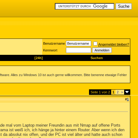
Benutzername
Angemeldet bleiben?
Kennwort
[24h]
Suchen
ftware. Alles zu Windows 10 ist auch gerne willkommen. Bitte benenne etwaige Fehler
Seite 1 von 2
1
2
>
#
1
ade mal vom Laptop meiner Freundin aus mit Nmap auf offene Ports
ama ist weiß ich, ich hänge ja hinter einem Router. Aber wenn ich den
a absolut nix offen, und der PC ist viel älter und hatte auch schon