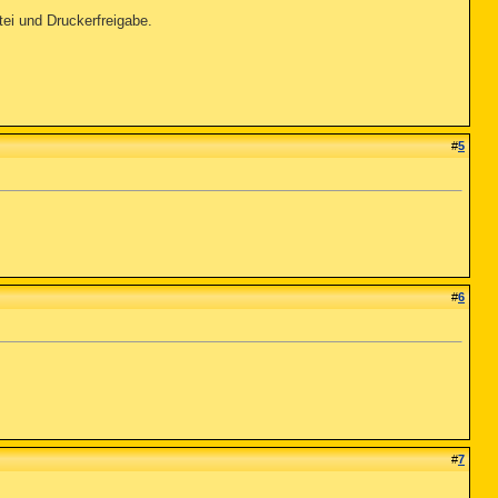
tei und Druckerfreigabe.
#
5
#
6
#
7