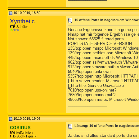
10.10.2019, 18:59
Xynthetic
10 offene Ports in nagelneuem Windows
TB-Schüler
Genaue Ergebnisse kann ich gerne pos
Nmap hat mir folgende Ergebnisse gelie
Not shown: 65525 filtered ports
PORT STATE SERVICE VERSION
135/tcp open msrpc Microsoft Window
139/tcp open netbios-ssn Microsoft Wi
445/tcp open microsoft-ds Windows 1
902/tcp open ssl/vmware-auth VMware
912/tcp open vmware-auth VMware Aut
5040/tcp open unknown
5357/tcp open http Microsoft HTTPAPI
|_http-server-header: Microsoft-HTTPAP
|_http-title: Service Unavailable
7010/tcp open ups-onlinet?
7680/tcp open pando-pub?
49668/tcp open msrpc Microsoft Wind
__________________
10.10.2019, 19:05
cosinus
Lösung: 10 offene Ports in nagelneue
Winkelfunktion
Ja das sind alles standard ports die e
TB-Süch-Tiger™