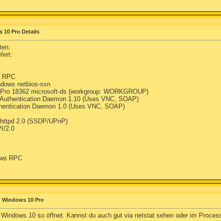
 10 Pro Details
ten:
fert:
s RPC
ndows netbios-ssn
0 Pro 18362 microsoft-ds (workgroup: WORKGROUP)
 Authentication Daemon 1.10 (Uses VNC, SOAP)
hentication Daemon 1.0 (Uses VNC, SOAP)
 httpd 2.0 (SSDP/UPnP)
I/2.0
ows RPC
m Windows 10 Pro
in Windows 10 so öffnet. Kannst du auch gut via netstat sehen oder im Proce