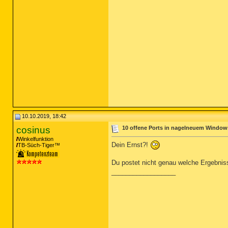
10.10.2019, 18:42
cosinus
10 offene Ports in nagelneuem Windows 
Winkelfunktion
Dein Ernst?!
TB-Süch-Tiger™
Du postet nicht genau welche Ergebnis
__________________
__________________