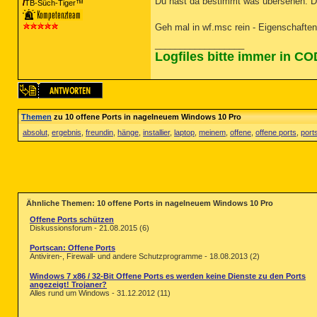
Du hast da bestimmt was übersehen. Die
TB-Süch-Tiger™
Geh mal in wf.msc rein - Eigenschafte
__________________
Logfiles bitte immer in C
Themen
zu 10 offene Ports in nagelneuem Windows 10 Pro
absolut
,
ergebnis
,
freundin
,
hänge
,
installier
,
laptop
,
meinem
,
offene
,
offene ports
,
port
Ähnliche Themen: 10 offene Ports in nagelneuem Windows 10 Pro
Offene Ports schützen
Diskussionsforum - 21.08.2015 (6)
Portscan: Offene Ports
Antiviren-, Firewall- und andere Schutzprogramme - 18.08.2013 (2)
Windows 7 x86 / 32-Bit Offene Ports es werden keine Dienste zu den Ports
angezeigt! Trojaner?
Alles rund um Windows - 31.12.2012 (11)