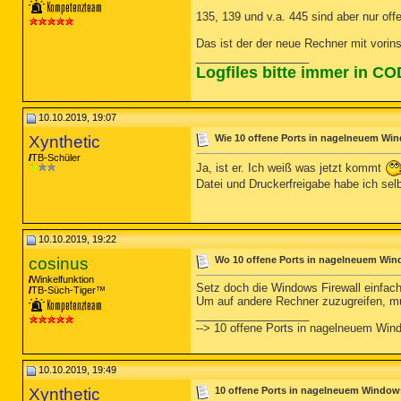
135, 139 und v.a. 445 sind aber nur off
Das ist der der neue Rechner mit vorin
__________________
Logfiles bitte immer in C
10.10.2019, 19:07
Xynthetic
Wie 10 offene Ports in nagelneuem Wi
TB-Schüler
Ja, ist er. Ich weiß was jetzt kommt
Datei und Druckerfreigabe habe ich sel
10.10.2019, 19:22
cosinus
Wo 10 offene Ports in nagelneuem Win
Winkelfunktion
Setz doch die Windows Firewall einfac
TB-Süch-Tiger™
Um auf andere Rechner zuzugreifen, mu
__________________
--> 10 offene Ports in nagelneuem Win
10.10.2019, 19:49
Xynthetic
10 offene Ports in nagelneuem Window