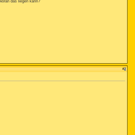
 woran das liegen kann?
#
2