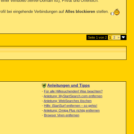
einer Windows-Server-Domain ist), Privat und Öffentlich.
rofil bei eingehende Verbindungen auf
Alles blockieren
stellen.
Seite 1 von 2
1
2
>
Anleitungen und Tipps
-
Für alle Hilfesuchenden! Was beachten?
-
Anleitung: MyStartSearch.com entfernen
-
Anleitung: WebSearches löschen
-
Hilfe: iStartSurf entfernen – so gehts!
-
Anleitung: Omiga Plus richtig entfernen
-
Browser Viren entfernen