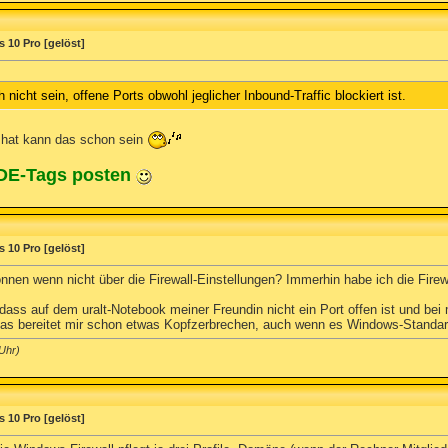
 10 Pro [gelöst]
 nicht sein, offene Ports obwohl jeglicher Inbound-Traffic blockiert ist.
 hat kann das schon sein
ODE-Tags posten
 10 Pro [gelöst]
nnen wenn nicht über die Firewall-Einstellungen? Immerhin habe ich die Firew
 dass auf dem uralt-Notebook meiner Freundin nicht ein Port offen ist und b
Das bereitet mir schon etwas Kopfzerbrechen, auch wenn es Windows-Standard
Uhr)
 10 Pro [gelöst]