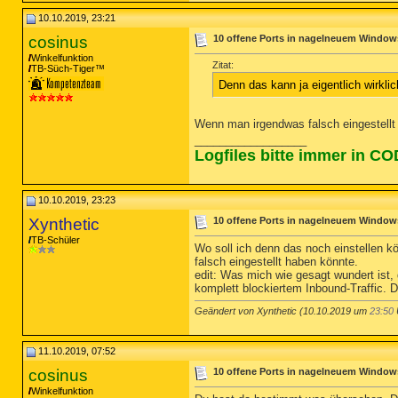
10.10.2019, 23:21
cosinus
10 offene Ports in nagelneuem Windows
Winkelfunktion
Zitat:
TB-Süch-Tiger™
Denn das kann ja eigentlich wirklich
Wenn man irgendwas falsch eingestellt
__________________
Logfiles bitte immer in C
10.10.2019, 23:23
Xynthetic
10 offene Ports in nagelneuem Windows
TB-Schüler
Wo soll ich denn das noch einstellen kö
falsch eingestellt haben könnte.
edit: Was mich wie gesagt wundert ist,
komplett blockiertem Inbound-Traffic. 
Geändert von Xynthetic (10.10.2019 um
23:50
11.10.2019, 07:52
cosinus
10 offene Ports in nagelneuem Windows
Winkelfunktion