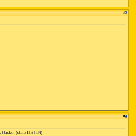
#
3
#
4
ss Hacker (state LISTEN)