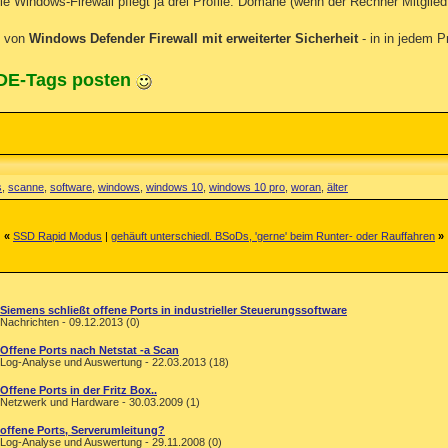
 Windows-Firewall pflegt ja drei Profile. Domäne (wenn der Rechner Mitglied 
n von
Windows Defender Firewall mit erweiterter Sicherheit
- in in jedem P
ODE-Tags posten
s
,
scanne
,
software
,
windows
,
windows 10
,
windows 10 pro
,
woran
,
älter
«
SSD Rapid Modus
|
gehäuft unterschiedl. BSoDs, 'gerne' beim Runter- oder Rauffahren
»
Siemens schließt offene Ports in industrieller Steuerungssoftware
Nachrichten - 09.12.2013 (0)
Offene Ports nach Netstat -a Scan
Log-Analyse und Auswertung - 22.03.2013 (18)
Offene Ports in der Fritz Box..
Netzwerk und Hardware - 30.03.2009 (1)
offene Ports, Serverumleitung?
Log-Analyse und Auswertung - 29.11.2008 (0)