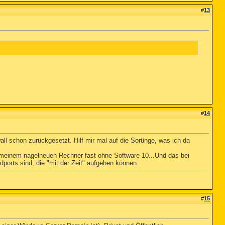
#
13
#
14
all schon zurückgesetzt. Hilf mir mal auf die Sorünge, was ich da
ei meinem nagelneuen Rechner fast ohne Software 10...Und das bei
ports sind, die "mit der Zeit" aufgehen können.
#
15