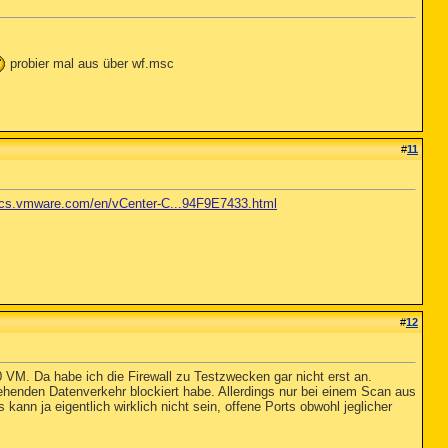
probier mal aus über wf.msc
#
11
ocs.vmware.com/en/vCenter-C...94F9E7433.html
#
12
VM. Da habe ich die Firewall zu Testzwecken gar nicht erst an.
henden Datenverkehr blockiert habe. Allerdings nur bei einem Scan aus
 ja eigentlich wirklich nicht sein, offene Ports obwohl jeglicher