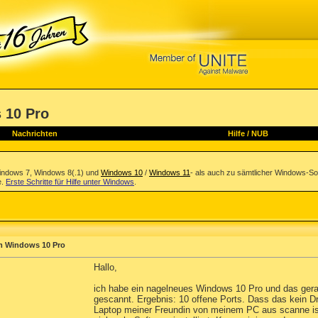
 10 Pro
Nachrichten
Hilfe
/
NUB
indows 7, Windows 8(.1) und
Windows 10
/
Windows 11
- als auch zu sämtlicher Windows-So
e.
Erste Schritte für Hilfe unter Windows
.
em Windows 10 Pro
Hallo,
ich habe ein nagelneues Windows 10 Pro und das ger
gescannt. Ergebnis: 10 offene Ports. Dass das kein Dr
Laptop meiner Freundin von meinem PC aus scanne ist d