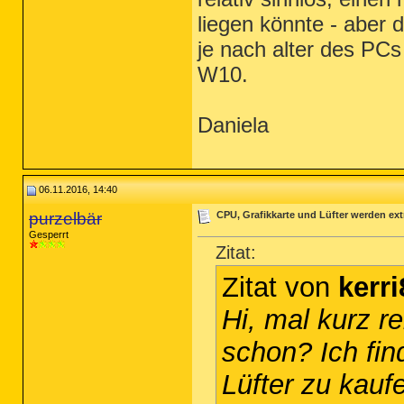
liegen könnte - aber 
je nach alter des PCs
W10.
Daniela
06.11.2016, 14:40
purzelbär
CPU, Grafikkarte und Lüfter werden ext
Gesperrt
Zitat:
Zitat von
kerri
Hi, mal kurz re
schon? Ich fin
Lüfter zu kauf