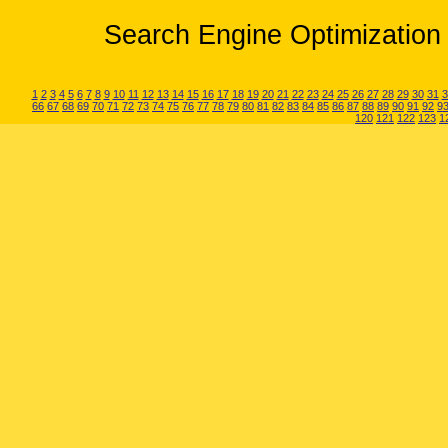
Search Engine Optimization 
1
2
3
4
5
6
7
8
9
10
11
12
13
14
15
16
17
18
19
20
21
22
23
24
25
26
27
28
29
30
31
3
66
67
68
69
70
71
72
73
74
75
76
77
78
79
80
81
82
83
84
85
86
87
88
89
90
91
92
9
120
121
122
123
1