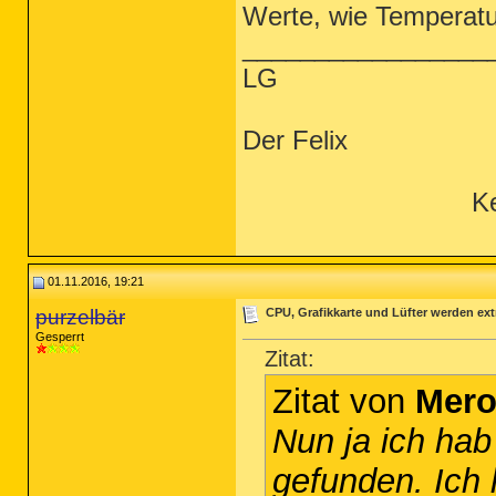
Werte, wie Temperatu
_________________
LG
Der Felix
Ke
01.11.2016, 19:21
purzelbär
CPU, Grafikkarte und Lüfter werden ext
Gesperrt
Zitat:
Zitat von
Mer
Nun ja ich hab
gefunden. Ich 