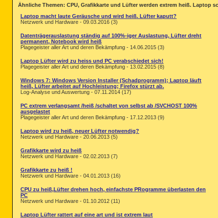
Ähnliche Themen: CPU, Grafikkarte und Lüfter werden extrem heiß. Laptop sch
Laptop macht laute Geräusche und wird heiß. Lüfter kaputt?
Netzwerk und Hardware - 09.03.2016 (3)
Datenträgerauslastung ständig auf 100%-iger Auslastung, Lüfter dreht
permanent, Notebook wird heiß
Plagegeister aller Art und deren Bekämpfung - 14.06.2015 (3)
Laptop Lüfter wird zu heiss und PC verabschiedet sich!
Plagegeister aller Art und deren Bekämpfung - 13.02.2015 (8)
Windows 7: Windows Version Installer (Schadprogramm); Laptop läuft
heiß, Lüfter arbeitet auf Hochleistung; Firefox stürzt ab.
Log-Analyse und Auswertung - 07.11.2014 (17)
PC extrem verlangsamt /heiß /schaltet von selbst ab /SVCHOST 100%
ausgelastet
Plagegeister aller Art und deren Bekämpfung - 17.12.2013 (9)
Laptop wird zu heiß, neuer Lüfter notwendig?
Netzwerk und Hardware - 20.06.2013 (5)
Grafikkarte wird zu heiß
Netzwerk und Hardware - 02.02.2013 (7)
Grafikkarte zu heiß !
Netzwerk und Hardware - 04.01.2013 (16)
CPU zu heiß,Lüfter drehen hoch, einfachste PRogramme überlasten den
PC
Netzwerk und Hardware - 01.10.2012 (11)
Laptop Lüfter rattert auf eine art und ist extrem laut