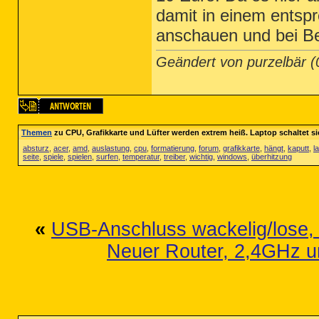
damit in einem entsp
anschauen und bei B
Geändert von purzelbär 
Themen
zu CPU, Grafikkarte und Lüfter werden extrem heiß. Laptop schaltet si
absturz
,
acer
,
amd
,
auslastung
,
cpu
,
formatierung
,
forum
,
grafikkarte
,
hängt
,
kaputt
,
l
seite
,
spiele
,
spielen
,
surfen
,
temperatur
,
treiber
,
wichtig
,
windows
,
überhitzung
«
USB-Anschluss wackelig/lose,
Neuer Router, 2,4GHz 