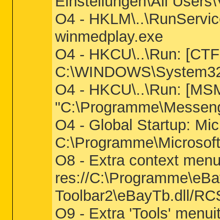
Einstellungen\All Users\
O4 - HKLM\..\RunServic
winmedplay.exe
O4 - HKCU\..\Run: [C
C:\WINDOWS\System32
O4 - HKCU\..\Run: [M
"C:\Programme\Messeng
O4 - Global Startup: Mic
C:\Programme\Microsoft
O8 - Extra context menu
res://C:\Programme\eB
Toolbar2\eBayTb.dll/RC
O9 - Extra 'Tools' men