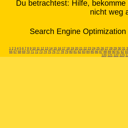
Du betrachtest: Hilfe, bekom
nicht weg 
Search Engine Optimization 
1
2
3
4
5
6
7
8
9
10
11
12
13
14
15
16
17
18
19
20
21
22
23
24
25
26
27
28
29
30
31
3
66
67
68
69
70
71
72
73
74
75
76
77
78
79
80
81
82
83
84
85
86
87
88
89
90
91
92
9
120
121
122
123
1