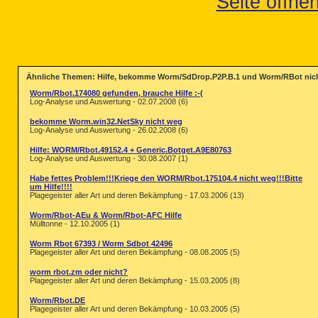
Seite öffnen
Ähnliche Themen: Hilfe, bekomme Worm/SdDrop.P2P.B.1 und Worm/RBot nic
Worm/Rbot.174080 gefunden, brauche Hilfe :-(
Log-Analyse und Auswertung - 02.07.2008 (6)
bekomme Worm.win32.NetSky nicht weg
Log-Analyse und Auswertung - 26.02.2008 (6)
Hilfe: WORM/Rbot.49152.4 + Generic.Botget.A9E80763
Log-Analyse und Auswertung - 30.08.2007 (1)
Habe fettes Problem!!!Kriege den WORM/Rbot.175104.4 nicht weg!!!Bitte
um Hilfe!!!!
Plagegeister aller Art und deren Bekämpfung - 17.03.2006 (13)
Worm/Rbot-AEu & Worm/Rbot-AFC Hilfe
Mülltonne - 12.10.2005 (1)
Worm Rbot 67393 / Worm Sdbot 42496
Plagegeister aller Art und deren Bekämpfung - 08.08.2005 (5)
worm rbot.zm oder nicht?
Plagegeister aller Art und deren Bekämpfung - 15.03.2005 (8)
Worm/Rbot.DE
Plagegeister aller Art und deren Bekämpfung - 10.03.2005 (5)