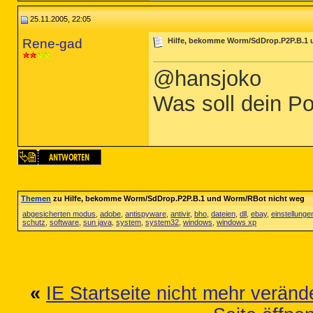
25.11.2005, 22:05
Rene-gad
Hilfe, bekomme Worm/SdDrop.P2P.B.1 
@hansjoko
Was soll dein Po
Themen
zu Hilfe, bekomme Worm/SdDrop.P2P.B.1 und Worm/RBot nicht weg
abgesicherten modus
,
adobe
,
antispyware
,
antivir
,
bho
,
dateien
,
dll
,
ebay
,
einstellunge
schutz
,
software
,
sun java
,
system
,
system32
,
windows
,
windows xp
«
IE Startseite nicht mehr veränd