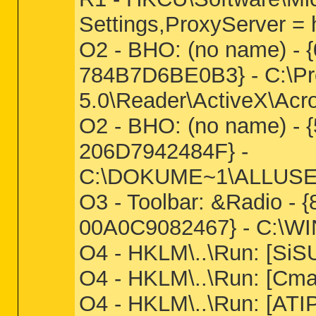
Settings,ProxyServer = 
O2 - BHO: (no name) -
784B7D6BE0B3} - C:\P
5.0\Reader\ActiveX\Acr
O2 - BHO: (no name) -
206D7942484F} -
C:\DOKUME~1\ALLUSE~
O3 - Toolbar: &Radio -
00A0C9082467} - C:\
O4 - HKLM\..\Run: [S
O4 - HKLM\..\Run: [Cma
O4 - HKLM\..\Run: [ATI