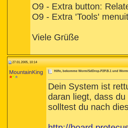
O9 - Extra button: Rela
O9 - Extra 'Tools' men
Viele Grüße
27.01.2005, 10:14
MountainKing
Hilfe, bekomme Worm/SdDrop.P2P.B.1 und Worm
Dein System ist ret
daran liegt, dass d
solltest du nach die
http://board.protec