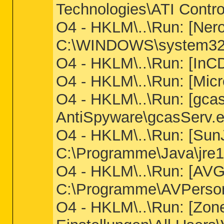
Technologies\ATI Contro
O4 - HKLM\..\Run: [Nero
C:\WINDOWS\system32
O4 - HKLM\..\Run: [In
O4 - HKLM\..\Run: [Mic
O4 - HKLM\..\Run: [gca
AntiSpyware\gcasServ.e
O4 - HKLM\..\Run: [Su
C:\Programme\Java\jre1.
O4 - HKLM\..\Run: [AVG
C:\Programme\AVPerso
O4 - HKLM\..\Run: [Zon