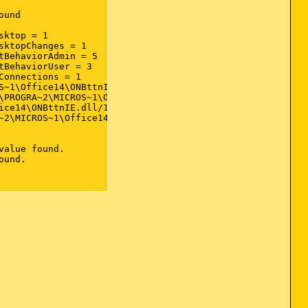
und 

ktop = 1 

ktopChanges = 1 

BehaviorAdmin = 5 

BehaviorUser = 3 

onnections = 1 

S~1\Office14\ONBttnIE.dll/105 File not found 

\PROGRA~2\MICROS~1\Office14\EXCEL.EXE/3000 File not found
ice14\ONBttnIE.dll/105 File not found 

~2\MICROS~1\Office14\EXCEL.EXE/3000 File not found 

alue found. 

und. 

pad 
