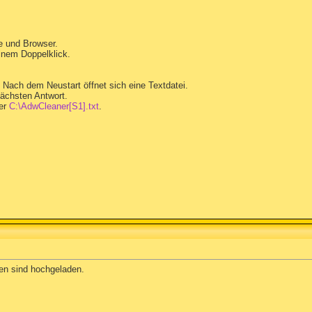
e und Browser.
inem Doppelklick.
 Nach dem Neustart öffnet sich eine Textdatei.
nächsten Antwort.
ter
C:\AdwCleaner[S1].txt
.
ten sind hochgeladen.