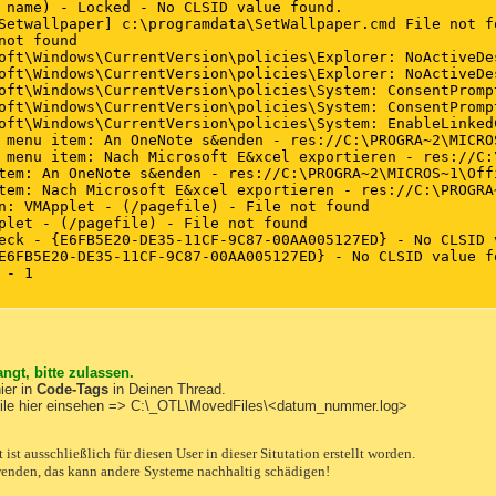
 name) - Locked - No CLSID value found. 

Setwallpaper] c:\programdata\SetWallpaper.cmd File not fo
not found 

oft\Windows\CurrentVersion\policies\Explorer: NoActiveDes
oft\Windows\CurrentVersion\policies\Explorer: NoActiveDes
oft\Windows\CurrentVersion\policies\System: ConsentPrompt
oft\Windows\CurrentVersion\policies\System: ConsentPrompt
oft\Windows\CurrentVersion\policies\System: EnableLinkedC
 menu item: An OneNote s&enden - res://C:\PROGRA~2\MICRO
 menu item: Nach Microsoft E&xcel exportieren - res://C:
tem: An OneNote s&enden - res://C:\PROGRA~2\MICROS~1\Off
tem: Nach Microsoft E&xcel exportieren - res://C:\PROGRA
n: VMApplet - (/pagefile) - File not found 

plet - (/pagefile) - File not found 

eck - {E6FB5E20-DE35-11CF-9C87-00AA005127ED} - No CLSID v
E6FB5E20-DE35-11CF-9C87-00AA005127ED} - No CLSID value fo
- 1 

4,503,728 | ---- | M] () -- C:\ProgramData\dsgsdgdsgdsgw.
ngt, bitte zulassen.
ier in
Code-Tags
in Deinen Thread.
file hier einsehen => C:\_OTL\MovedFiles\<datum_nummer.log>
Local\{*}

st ausschließlich für diesen User in dieser Situtation erstellt worden.
wenden, das kann andere Systeme nachhaltig schädigen!
Local\Temp\*.exe

LocalLow\Sun\Java\Deployment\cache
