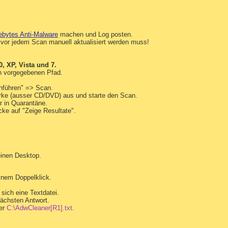
ws\Start Menu\Programs\Startup\ctfmon.lnk

p

p

ebytes Anti-Malware
machen und Log posten.
vor jedem Scan manuell aktualisiert werden muss!
 XP, Vista und 7.
en vorgegebenen Pfad.
hführen" => Scan.
rke (ausser CD/DVD) aus und starte den Scan.
r in Quarantäne.
cke auf "Zeige Resultate".
inen Desktop.
inem Doppelklick.
sich eine Textdatei.
nächsten Antwort.
ter
C:\AdwCleaner[R1].txt
.