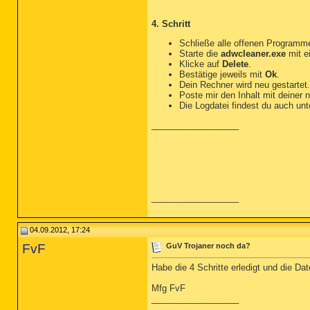
4. Schritt
Schließe alle offenen Programm
Starte die
adwcleaner.exe
mit e
Klicke auf
Delete
.
Bestätige jeweils mit
Ok
.
Dein Rechner wird neu gestartet.
Poste mir den Inhalt mit deiner 
Die Logdatei findest du auch un
__________________
__________________
04.09.2012, 17:24
FvF
GuV Trojaner noch da?
Habe die 4 Schritte erledigt und die Da
Mfg FvF
__________________