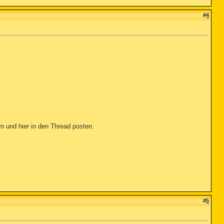
#
4
n und hier in den Thread posten.
#
5