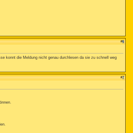
#
6
se konnt die Meldung nicht genau durchlesen da sie zu schnell weg
#
7
können.
den.