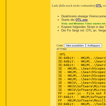
Lade (falls noch nicht vorhanden)
OTL
v
Deaktiviere etwaige Virenscanne
Starte die
OTL.exe
.
Vista- und Windows 7-User starten mit
Kopiere folgendes Skript in das 
Der Fix fängt mit :OTL an. Vergew
Code:
Alles auswählen
Aufklappen
ATTFilter
:OTL

IE:64bit: - HKLM\..\Searc
IE:64bit: - HKLM\..\Searc
IE:64bit: - HKLM\..\Searc
IE - HKLM\..\SearchScopes
IE - HKLM\..\SearchScopes
IE - HKLM\..\SearchScopes
IE - HKLM\..\SearchScopes
IE - HKCU\..\SearchScopes
IE - HKCU\Software\Micros
IE - HKCU\Software\Micros
FF - user.js - File not fo
FF:64bit: - HKLM\Software
FF - HKLM\Software\Mozill
O3:64bit: - HKLM\..\Toolb