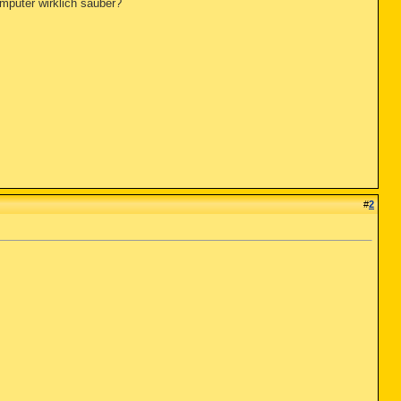
mputer wirklich sauber?
#
2