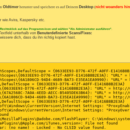
on
Oldtimer
herunter und speichere es auf Deinem
Desktop
(
nicht woanders hin
r wie Avira, Kaspersky etc.
 Rechtsklick auf das Programm-Icon und wählen "Als Administrator ausführen".
Textfeld unterhalb von
Benuterdefinierte Scans/Fixes:
issere dich, dass du ihn richtig kopiert hast.
hScopes,DefaultScope = {0633EE93-D776-472f-A0FF-E1416B8B2
hScopes\{0633EE93-D776-472f-A0FF-E1416B8B2E3A}: "URL" = 
hScopes\{6A1806CD-94D4-4689-BA73-E35EA1EA9990}: "URL" = 
,DefaultScope = {0633EE93-D776-472f-A0FF-E1416B8B2E3A} 

\{0633EE93-D776-472f-A0FF-E1416B8B2E3A}: "URL" = http://
\{67A2568C-7A0A-4EED-AECC-B5405DE63B64}: "URL" = http://
\{6A1806CD-94D4-4689-BA73-E35EA1EA9990}: "URL" = http://
,DefaultScope = {0633EE93-D776-472f-A0FF-E1416B8B2E3A} 

oft\Windows\CurrentVersion\Internet Settings: "ProxyEnabl
oft\Windows\CurrentVersion\Internet Settings: "ProxyOverr
und 

\MozillaPlugins\@adobe.com/FlashPlayer: C:\Windows\syste
aPlugins\@Apple.com/iTunes,version=: File not found 

ar: (no name) - Locked - No CLSID value found. 
