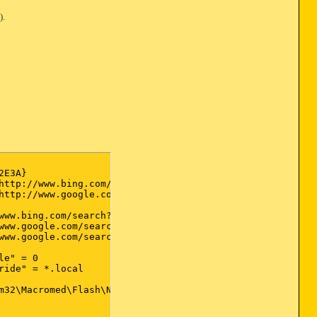
).
E3A} 

http://www.bing.com/search?q={searchTerms}&form=ASUTDF&pc
http://www.google.com/search?q={searchTerms}&rls=com.mic
www.bing.com/search?q={searchTerms}&form=ASUTDF&pc=NP06&s
www.google.com/search?sourceid=ie7&q={searchTerms}&rls=c
www.google.com/search?q={searchTerms}&rls=com.microsoft:
e" = 0 

ide" = *.local 

m32\Macromed\Flash\NPSWF64_11_3_300_262.dll File not foun