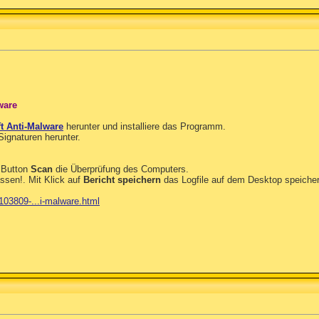
ware
t Anti-Malware
herunter und installiere das Programm.
Signaturen herunter.
 Button
Scan
die Überprüfung des Computers.
sen!. Mit Klick auf
Bericht speichern
das Logfile auf dem Desktop speicher
/103809-...i-malware.html