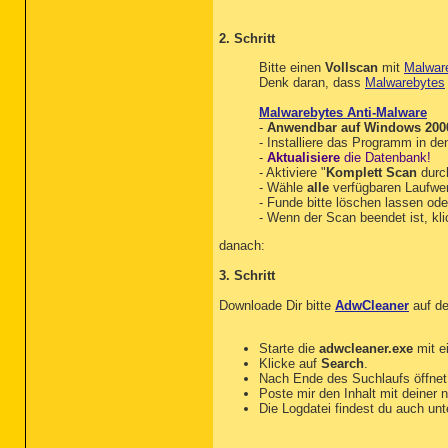
%APPDATA%\Microsoft\Windo
%SystemRoot%\System32\*.tm
%SystemRoot%\SysWOW64\*.tm
2. Schritt
ipconfig /flushdns /c

Bitte einen
Vollscan
mit
Malwar
:Commands

Denk daran, dass
Malwarebytes
[purity]

[emptytemp]

Malwarebytes Anti-Malware
-
Anwendbar auf Windows 2000,
- Installiere das Programm in d
-
Aktualisiere
die Datenbank!
- Aktiviere "
Komplett Scan
durc
- Wähle
alle
verfügbaren Laufwe
- Funde bitte löschen lassen ode
- Wenn der Scan beendet ist, kli
danach:
3. Schritt
Downloade Dir bitte
AdwCleaner
auf de
Starte die
adwcleaner.exe
mit e
Klicke auf
Search
.
Nach Ende des Suchlaufs öffnet 
Poste mir den Inhalt mit deiner 
Die Logdatei findest du auch un