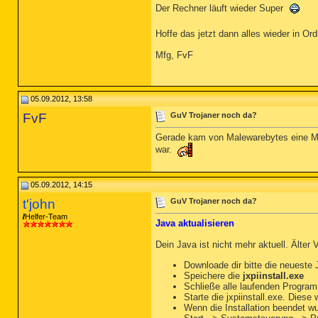
Der Rechner läuft wieder Super
Hoffe das jetzt dann alles wieder in Ord
Mfg, FvF
05.09.2012, 13:58
FvF
GuV Trojaner noch da?
Gerade kam von Malewarebytes eine Mel
war.
05.09.2012, 14:15
t'john
GuV Trojaner noch da?
Helfer-Team
Java aktualisieren
Dein Java ist nicht mehr aktuell. Älte
Downloade dir bitte die neueste
Speichere die
jxpiinstall.exe
Schließe alle laufenden Program
Starte die jxpiinstall.exe. Diese
Wenn die Installation beendet w