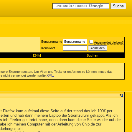
Benutzername
Angemeldet bleiben?
Kennwort
[24h]
Suchen
nsere Experten posten. Um Viren und Trojaner entfernen zu können, muss das
re nicht verwendet werden sollte.
XML
.
#
1
it Firefox kam aufeimal diese Seite auf der stand das ich 100€ per
hließen und hab dann meinem Laptop die Stromzufuhr gekappt. Als ich
s ich Firefox gestartet habe, denn dann kam diese Seite wieder auf der
t habe ich meinen Computer mit der Anleitung von Chip.de zur
erhergestellt.