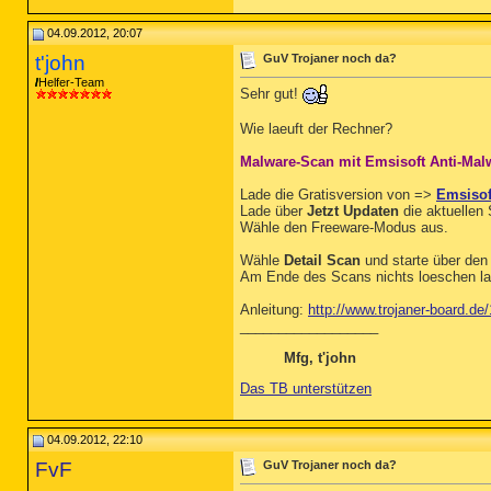
04.09.2012, 20:07
t'john
GuV Trojaner noch da?
Helfer-Team
Sehr gut!
Wie laeuft der Rechner?
Malware-Scan mit Emsisoft Anti-Mal
Lade die Gratisversion von =>
Emsisof
Lade über
Jetzt Updaten
die aktuellen 
Wähle den Freeware-Modus aus.
Wähle
Detail Scan
und starte über den
Am Ende des Scans nichts loeschen las
Anleitung:
http://www.trojaner-board.de
__________________
Mfg, t'john
Das TB unterstützen
04.09.2012, 22:10
FvF
GuV Trojaner noch da?