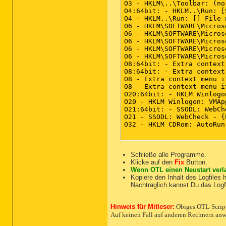
O3 - HKLM\..\Toolbar: (no
O4:64bit: - HKLM..\Run: [
O4 - HKLM..\Run: [] File 
O6 - HKLM\SOFTWARE\Micros
O6 - HKLM\SOFTWARE\Micros
O6 - HKLM\SOFTWARE\Micros
O6 - HKLM\SOFTWARE\Micros
O6 - HKLM\SOFTWARE\Micros
O8:64bit: - Extra context
O8:64bit: - Extra context
O8 - Extra context menu i
O8 - Extra context menu i
O20:64bit: - HKLM Winlogo
O20 - HKLM Winlogon: VMAp
O21:64bit: - SSODL: WebCh
O21 - SSODL: WebCheck - {
O32 - HKLM CDRom: AutoRun 
[2012.09.04 12:01:24 | 00
Schließe alle Programme.
Klicke auf den
Fix
Button.
Wenn OTL einen Neustart verla
:Files

Kopiere den Inhalt des Logfiles h
Nachträglich kannst Du das Log
C:\Users\FVF1991\AppData\
C:\ProgramData\*.exe

Hinweis für Mitleser:
Obiges OTL-Script i
C:\ProgramData\TEMP

Auf keinen Fall auf anderen Rechnern an
C:\Users\FVF1991\AppData\
C:\Users\FVF1991\AppData\