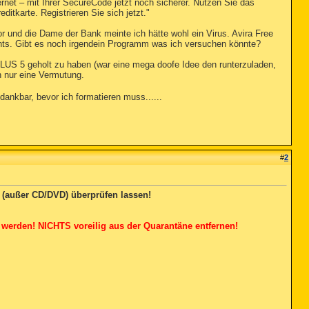
rnet – mit Ihrer SecureCode jetzt noch sicherer. Nutzen Sie das
ditkarte. Registrieren Sie sich jetzt."
 und die Dame der Bank meinte ich hätte wohl ein Virus. Avira Free
chts. Gibt es noch irgendein Programm was ich versuchen könnte?
US 5 geholt zu haben (war eine mega doofe Idee den runterzuladen,
ch nur eine Vermutung.
dankbar, bevor ich formatieren muss......
#
2
 (außer CD/DVD) überprüfen lassen!
werden! NICHTS voreilig aus der Quarantäne entfernen!