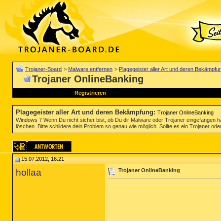
Trojaner-Board
>
Malware entfernen
>
Plagegeister aller Art und deren Bekämpfu
Trojaner OnlineBanking
Registrieren
Plagegeister aller Art und deren Bekämpfung
:
Trojaner OnlineBanking
Windows 7 Wenn Du nicht sicher bist, ob Du dir Malware oder Trojaner eingefangen ha
löschen. Bitte schildere dein Problem so genau wie möglich. Sollte es ein Trojaner oder
15.07.2012, 16:21
hollaa
Trojaner OnlineBanking