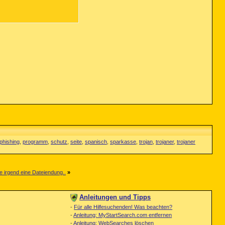
phishing
,
programm
,
schutz
,
seite
,
spanisch
,
sparkasse
,
trojan
,
trojaner
,
trojaner
ne irgend eine Dateiendung..
»
Anleitungen und Tipps
-
Für alle Hilfesuchenden! Was beachten?
-
Anleitung: MyStartSearch.com entfernen
-
Anleitung: WebSearches löschen