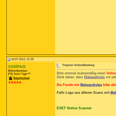
16.07.2012, 21:30
cosinus
Trojaner OnlineBanking
Winkelfunktion
Bitte erstmal routinemäßig einen
Volls
TB-Süch-Tiger™
Denk daran, dass
Malwarebytes
vor je
Die Funde mit
Malwarebytes
bitte al
Falls Logs aus älteren Scans mit
Mal
ESET Online Scanner