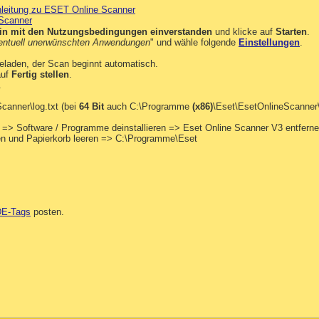
leitung zu ESET Online Scanner
 Scanner
bin mit den Nutzungsbedingungen einverstanden
und klicke auf
Starten
.
entuell unerwünschten Anwendungen
" und wähle folgende
Einstellungen
.
eladen, der Scan beginnt automatisch.
auf
Fertig stellen
.
.
anner\log.txt (bei
64 Bit
auch C:\Programme
(x86)
\Eset\EsetOnlineScanner\
 => Software / Programme deinstallieren => Eset Online Scanner V3 entferne
en und Papierkorb leeren => C:\Programme\Eset
E-Tags
posten.