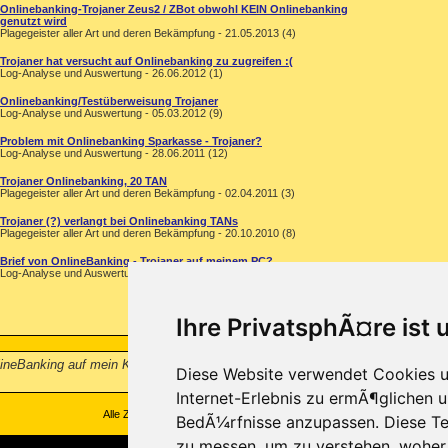
Onlinebanking-Trojaner Zeus2 / ZBot obwohl KEIN Onlinebanking
genutzt wird
Plagegeister aller Art und deren Bekämpfung - 21.05.2013 (4)
Trojaner hat versucht auf Onlinebanking zu zugreifen :(
Log-Analyse und Auswertung - 26.06.2012 (1)
Onlinebanking/Testüberweisung Trojaner
Log-Analyse und Auswertung - 05.03.2012 (9)
Problem mit Onlinebanking Sparkasse - Trojaner?
Log-Analyse und Auswertung - 28.06.2011 (12)
Trojaner Onlinebanking, 20 TAN
Plagegeister aller Art und deren Bekämpfung - 02.04.2011 (3)
Trojaner (?) verlangt bei Onlinebanking TANs
Plagegeister aller Art und deren Bekämpfung - 20.10.2010 (8)
Brief von OnlineBanking - Trojaner auf meinem PC?
Log-Analyse und Auswertung - 03.09.2010 (24)
Ihre PrivatsphÃ¤re ist 
ineBanking auf mein Konto (Sparkasse) zugreifen und wurde nach eingeben v
Diese Website verwendet Cookies u
Internet-Erlebnis zu ermÃ¶glichen u
Alle Zeitangaben in WEZ +1. Es ist jetzt
21:01
Uhr.
BedÃ¼rfnisse anzupassen. Diese Te
zu messen, um zu verstehen, wohe