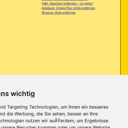
-
Hilfe: iStartSurf entfernen – so gehts!
-
Anleitung: Omiga Plus richtig entfernen
-
Browser Viren entfernen
uns wichtig
on Anmeldename und Passwort auf eine Seite weitergeleitet, wo ich
nd Targeting Technologien, um Ihnen ein besseres
nd die Werbung, die Sie sehen, besser an Ihre
chnologien nutzen wir auÃŸerdem, um Ergebnisse
r unsere Besucher kommen oder um unsere Website