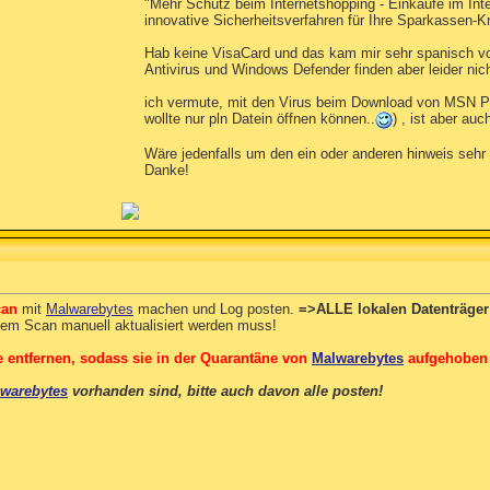
"Mehr Schutz beim Internetshopping - Einkäufe im Inte
innovative Sicherheitsverfahren für Ihre Sparkassen-Kre
Hab keine VisaCard und das kam mir sehr spanisch vor
Antivirus und Windows Defender finden aber leider ni
ich vermute, mit den Virus beim Download von MSN PL
wollte nur pln Datein öffnen können..
) , ist aber au
Wäre jedenfalls um den ein oder anderen hinweis sehr 
Danke!
can
mit
Malwarebytes
machen und Log posten.
=>ALLE lokalen Datenträger
dem Scan manuell aktualisiert werden muss!
le entfernen, sodass sie in der Quarantäne von
Malwarebytes
aufgehoben 
warebytes
vorhanden sind, bitte auch davon alle posten!