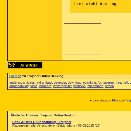
 hier steht das Log

__________________
__________________
Themen
zu Trojaner OnlineBanking
anderen
,
antivirus
,
avira
,
datei
,
defender
,
download
,
ebanking
,
formatieren
,
free
,
hall
onlinebanking
,
virus
,
visacard
,
weitergeleitet
,
windows
,
zusammen
,
öffnen
«
Live Security Platinum-Tro
Ähnliche Themen: Trojaner OnlineBanking
Bank Austria Onlinebanking - Trojaner
Plagegeister aller Art und deren Bekämpfung - 08.08.2015 (17)