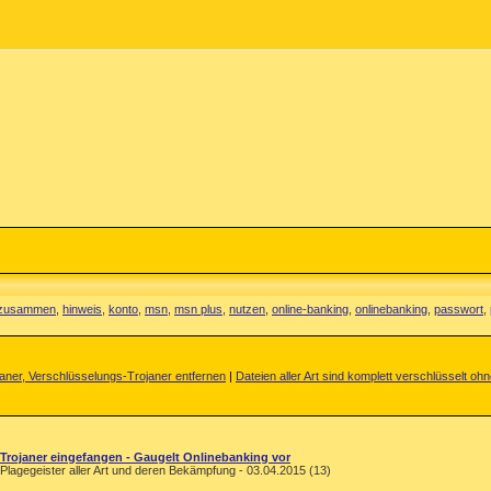
o zusammen
,
hinweis
,
konto
,
msn
,
msn plus
,
nutzen
,
online-banking
,
onlinebanking
,
passwort
,
janer, Verschlüsselungs-Trojaner entfernen
|
Dateien aller Art sind komplett verschlüsselt oh
Trojaner eingefangen - Gaugelt Onlinebanking vor
Plagegeister aller Art und deren Bekämpfung - 03.04.2015 (13)