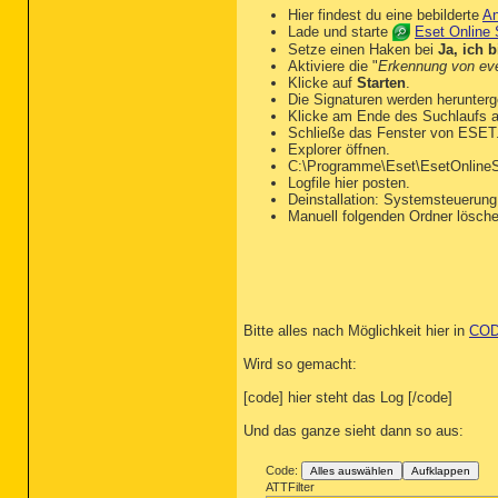
Hier findest du eine bebilderte
An
Lade und starte
Eset Online
Setze einen Haken bei
Ja, ich 
Aktiviere die "
Erkennung von ev
Klicke auf
Starten
.
Die Signaturen werden herunterg
Klicke am Ende des Suchlaufs 
Schließe das Fenster von ESET
Explorer öffnen.
C:\Programme\Eset\EsetOnlineSc
Logfile hier posten.
Deinstallation: Systemsteuerung
Manuell folgenden Ordner lösch
Bitte alles nach Möglichkeit hier in
COD
Wird so gemacht:
[code] hier steht das Log [/code]
Und das ganze sieht dann so aus:
Code:
Alles auswählen
Aufklappen
ATTFilter