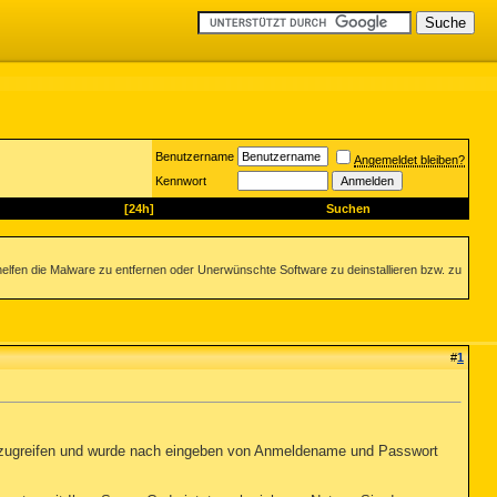
Benutzername
Angemeldet bleiben?
Kennwort
[24h]
Suchen
helfen die Malware zu entfernen oder Unerwünschte Software zu deinstallieren bzw. zu
#
1
) zugreifen und wurde nach eingeben von Anmeldename und Passwort