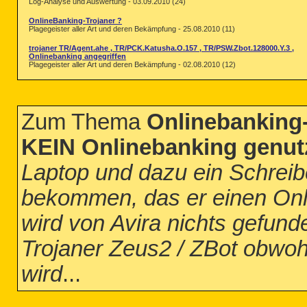
Log-Analyse und Auswertung - 03.09.2010 (24)
OnlineBanking-Trojaner ?
Plagegeister aller Art und deren Bekämpfung - 25.08.2010 (11)
trojaner TR/Agent.ahe , TR/PCK.Katusha.O.157 , TR/PSW.Zbot.128000.Y.3 ,
Onlinebanking angegriffen
Plagegeister aller Art und deren Bekämpfung - 02.08.2010 (12)
Zum Thema
Onlinebanking-
KEIN Onlinebanking genut
Laptop und dazu ein Schreib
bekommen, das er einen Onl
wird von Avira nichts gefund
Trojaner Zeus2 / ZBot obwoh
wird
...