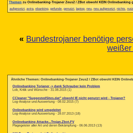
Themen
zu Onlinebanking-Trojaner Zeus2 / ZBot obwohl KEIN Onlinebanking g
aufgesetzt
,
avira
,
ebanking
,
gefunde
,
genutzt
,
laptop
,
neu
,
neu aufgesetzt
,
nichts
,
nutz
«
Bundestrojaner benötige persö
weißer 
Ähnliche Themen: Onlinebanking-Trojaner Zeus2 / ZBot obwohl KEIN Onlineb
Onlinebanking Torjaner -> dank Schrauber kein Problem
Lob, Kritik und Wünsche - 31.08.2015 (1)
CCleaner "SuggestedSites.dat" obwohl IE nicht genutzt wird - Trojaner?
Log-Analyse und Auswertung - 08.02.2015 (7)
Onlinebanking wird umgeleitet
Log-Analyse und Auswertung - 28.07.2013 (18)
Onlinebanking Attacke...Trojan.Zbot.FV
Plagegeister aller Art und deren Bekämpfung - 06.06.2013 (13)