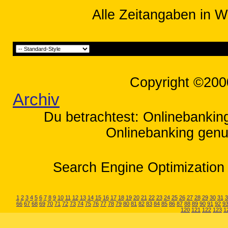
Alle Zeitangaben in W
Copyright ©200
Archiv
Du betrachtest: Onlinebankin
Onlinebanking genut
Search Engine Optimization 
1
2
3
4
5
6
7
8
9
10
11
12
13
14
15
16
17
18
19
20
21
22
23
24
25
26
27
28
29
30
31
3
66
67
68
69
70
71
72
73
74
75
76
77
78
79
80
81
82
83
84
85
86
87
88
89
90
91
92
9
120
121
122
123
1