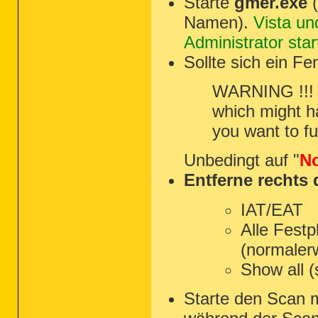
Starte
gmer.exe
(
Namen).
Vista un
Administrator star
Sollte sich ein F
WARNING !!! 
which might h
you want to f
Unbedingt auf "
N
Entferne rechts 
IAT/EAT
Alle Festp
(normalerw
Show all (
Starte den Scan 