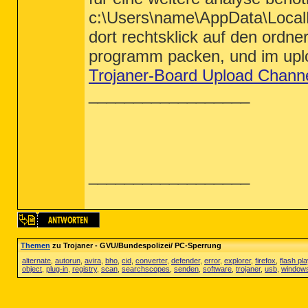
c:\Users\name\AppData\Loca
dort rechtsklick auf den ordn
programm packen, und im uplo
Trojaner-Board Upload Chann
__________________
__________________
Themen
zu Trojaner - GVU/Bundespolizei/ PC-Sperrung
alternate
,
autorun
,
avira
,
bho
,
cid
,
converter
,
defender
,
error
,
explorer
,
firefox
,
flash pl
object
,
plug-in
,
registry
,
scan
,
searchscopes
,
senden
,
software
,
trojaner
,
usb
,
window