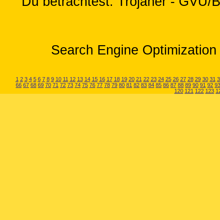
Du betrachtest: Trojaner - GVU/B
Search Engine Optimization 
1
2
3
4
5
6
7
8
9
10
11
12
13
14
15
16
17
18
19
20
21
22
23
24
25
26
27
28
29
30
31
3
66
67
68
69
70
71
72
73
74
75
76
77
78
79
80
81
82
83
84
85
86
87
88
89
90
91
92
9
120
121
122
123
1
========== Files/Folders - Created Withi
[2012/07/15 15:07:21 | 000,596,480 | ---
[2012/07/15 12:13:04 | 000,000,000 | ---
[2012/07/15 12:12:53 | 000,000,000 | ---
[2012/07/14 22:26:32 | 000,000,000 | ---
[2012/07/14 22:26:21 | 000,000,000 | ---
[2012/07/14 11:17:52 | 000,000,000 | ---
[2012/07/14 10:26:58 | 000,426,184 | ---
[2012/07/14 10:25:52 | 000,000,000 | ---
[2012/07/14 10:25:41 | 000,000,000 | ---
[2012/07/13 12:30:12 | 000,000,000 | ---
[2012/07/13 12:29:54 | 000,000,000 | ---
[2012/07/12 22:18:23 | 000,000,000 | ---
[2012/07/12 22:18:11 | 000,000,000 | ---