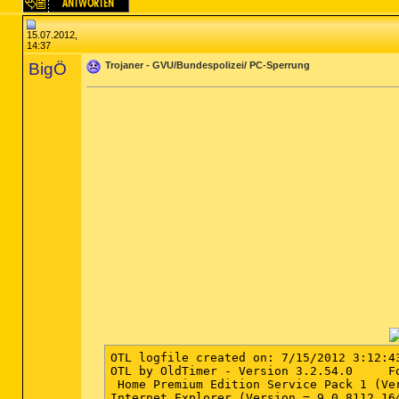
15.07.2012,
14:37
BigÖ
Trojaner - GVU/Bundespolizei/ PC-Sperrung
OTL logfile created on: 7/15/2012 3:12:43
OTL by OldTimer - Version 3.2.54.0     Fo
 Home Premium Edition Service Pack 1 (Ver
Internet Explorer (Version = 9.0.8112.164