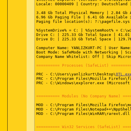
Locale: 00000409 | Country: Deutschland |
3.48 Gb Total Physical Memory | 2.84 Gb 
6.96 Gb Paging File | 6.41 Gb Available i
Paging file location(s): ?:\pagefile.sys 
%SystemDrive% = C: | %SystemRoot% = C:\w
Drive C: | 225.33 Gb Total Space | 41.01
Drive D: | 225.33 Gb Total Space | 129.7
Computer Name: YANLIZKURT-PC | User Name
Boot Mode: SafeMode with Networking | Sca
Company Name Whitelist: Off | Skip Micro
========== Processes (SafeList) ========
PRC - C:\Users\yanlizkurt\Desktop\
OTL.ex
PRC - C:\Program Files\Mozilla Firefox\fi
PRC - C:\Windows\explorer.exe (Microsoft 
========== Modules (No Company Name) ===
MOD - C:\Program Files\Mozilla Firefox\mo
MOD - C:\Program Files\Notepad++\NppShell
MOD - C:\Program Files\WinRAR\rarext.dll 
========== Win32 Services (SafeList) ===