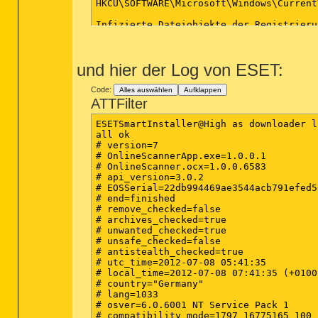
HKCU\SOFTWARE\Microsoft\Windows\Current
Infizierte Dateiobjekte der Registrierun
(Keine bösartigen Objekte gefunden)

Infizierte Verzeichnisse: 0

und hier der Log von ESET:
(Keine bösartigen Objekte gefunden)

Infizierte Dateien: 0

Code:
Alles auswählen
Aufklappen
(Keine bösartigen Objekte gefunden)

ATTFilter
(Ende)

ESETSmartInstaller@High as downloader lo
all ok

# version=7

# OnlineScannerApp.exe=1.0.0.1

# OnlineScanner.ocx=1.0.0.6583

# api_version=3.0.2

# EOSSerial=22db994469ae3544acb791efed5e
# end=finished

# remove_checked=false

# archives_checked=true

# unwanted_checked=true

# unsafe_checked=false

# antistealth_checked=true

# utc_time=2012-07-08 05:41:35

# local_time=2012-07-08 07:41:35 (+0100
# country="Germany"

# lang=1033

# osver=6.0.6001 NT Service Pack 1

# compatibility_mode=1797 16775165 100 