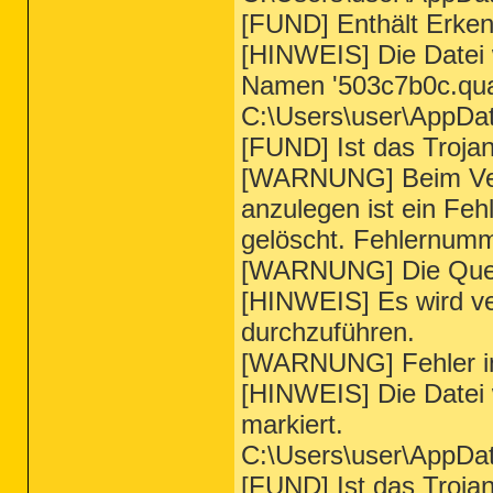
[FUND] Enthält Erke
[HINWEIS] Die Datei 
Namen '503c7b0c.qua
C:\Users\user\AppDa
[FUND] Ist das Troj
[WARNUNG] Beim Vers
anzulegen ist ein Feh
gelöscht. Fehlernum
[WARNUNG] Die Quell
[HINWEIS] Es wird ver
durchzuführen.
[WARNUNG] Fehler in
[HINWEIS] Die Datei
markiert.
C:\Users\user\AppDa
[FUND] Ist das Troja