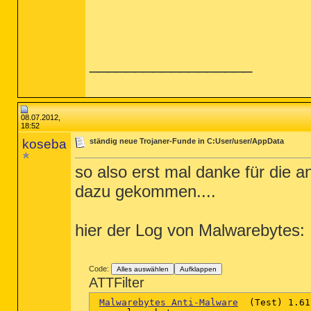
__________________
08.07.2012,
18:52
koseba
ständig neue Trojaner-Funde in C:User/user/AppData
so also erst mal danke für die an
dazu gekommen....
hier der Log von Malwarebytes:
Code:
Alles auswählen
Aufklappen
ATTFilter
Malwarebytes Anti-Malware
  (Test) 1.61