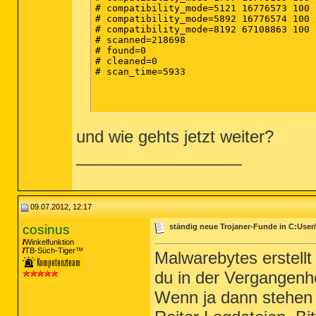
# compatibility_mode=5121 16776573 100 
# compatibility_mode=5892 16776574 100 
# compatibility_mode=8192 67108863 100 
# scanned=218698

# found=0

# cleaned=0

# scan_time=5933

und wie gehts jetzt weiter?
__________________
09.07.2012, 12:17
cosinus
ständig neue Trojaner-Funde in C:User
Winkelfunktion
TB-Süch-Tiger™
Malwarebytes erstell
du in der Vergangenh
Wenn ja dann stehen 