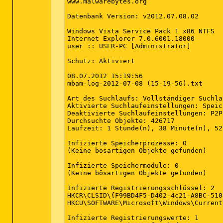
www.malwarebytes.org

Datenbank Version: v2012.07.08.02

Windows Vista Service Pack 1 x86 NTFS

Internet Explorer 7.0.6001.18000

user :: USER-PC [Administrator]

Schutz: Aktiviert

08.07.2012 15:19:56

mbam-log-2012-07-08 (15-19-56).txt

Art des Suchlaufs: Vollständiger Suchlau
Aktivierte Suchlaufeinstellungen: Speic
Deaktivierte Suchlaufeinstellungen: P2P

Durchsuchte Objekte: 426717

Laufzeit: 1 Stunde(n), 38 Minute(n), 52
Infizierte Speicherprozesse: 0

(Keine bösartigen Objekte gefunden)

Infizierte Speichermodule: 0

(Keine bösartigen Objekte gefunden)

Infizierte Registrierungsschlüssel: 2

HKCR\CLSID\{F99BD4F5-D402-4c21-A8BC-510
HKCU\SOFTWARE\Microsoft\Windows\Current
Infizierte Registrierungswerte: 1
