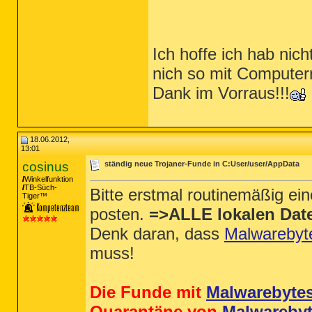
Ich hoffe ich hab nich
nich so mit Compute
Dank im Vorraus!!!
18.06.2012,
13:01
cosinus
ständig neue Trojaner-Funde in C:User/user/AppData
Winkelfunktion
TB-Süch-
Bitte erstmal routinemäßig ei
Tiger™
posten.
=>ALLE lokalen Date
Denk daran, dass
Malwarebyt
muss!
Die Funde mit
Malwarebyte
Quarantäne von
Malwareby