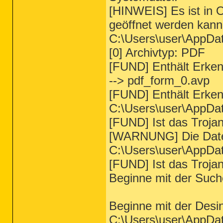
[HINWEIS] Es ist in O
geöffnet werden kann
C:\Users\user\AppDat
[0] Archivtyp: PDF
[FUND] Enthält Erke
--> pdf_form_0.avp
[FUND] Enthält Erke
C:\Users\user\AppDa
[FUND] Ist das Troj
[WARNUNG] Die Datei
C:\Users\user\AppDa
[FUND] Ist das Troja
Beginne mit der Such
Beginne mit der Desin
C:\Users\user\AppDat