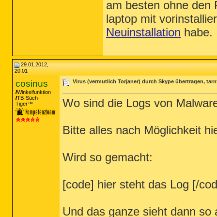
am besten ohne den P
laptop mit vorinstall
Neuinstallation
habe.
29.01.2012,
20:01
cosinus
Virus (vermutlich Torjaner) durch Skype übertragen, tarnt
Winkelfunktion
TB-Süch-
Wo sind die Logs von Malware
Tiger™
Bitte alles nach Möglichkeit 
Wird so gemacht:
[code] hier steht das Log [/co
Und das ganze sieht dann so 