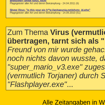
angezeigt+ skype funzt. nicht
Plagegeister aller Art und deren Bekämpfung - 24.04.2011 (6)
Skype Virus: "is this your pic h**p://anitapunja.net/photo_id.php"
Plagegeister aller Art und deren Bekämpfung - 14.09.2010 (51)
Zum Thema
Virus (vermutl
übertragen, tarnt sich als 
Freund von mir wurde gehackt
noch nichts davon wusste, 
"super_mario_v3.exe" zugesch
(vermutlich Torjaner) durch S
"Flashplayer.exe"
...
Alle Zeitangaben in W