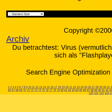
Copyright ©200
Archiv
Du betrachtest: Virus (vermutlich
sich als "Flashplay
Search Engine Optimization 
1
2
3
4
5
6
7
8
9
10
11
12
13
14
15
16
17
18
19
20
21
22
23
24
25
26
27
28
29
30
31
3
66
67
68
69
70
71
72
73
74
75
76
77
78
79
80
81
82
83
84
85
86
87
88
89
90
91
92
9
120
121
122
123
1