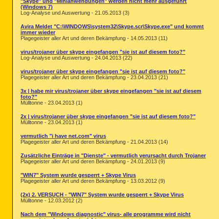
"Skype" und "Minianwendungen" werden nicht mehr ausgeführt
(Windows 7)
Log-Analyse und Auswertung - 21.05.2013 (3)
Avira Meldet "C:\WINDOWS\system32\Skype.scr\Skype.exe" und kommt
immer wieder
Plagegeister aller Art und deren Bekämpfung - 14.05.2013 (11)
virus/trojaner über skype eingefangen "sie ist auf diesem foto?"
Log-Analyse und Auswertung - 24.04.2013 (22)
virus/trojaner über skype eingefangen "sie ist auf diesem foto?"
Plagegeister aller Art und deren Bekämpfung - 23.04.2013 (21)
3x | habe mir virus/trojaner über skype eingefangen "sie ist auf diesem
foto?"
Mülltonne - 23.04.2013 (1)
2x | virus/trojaner über skype eingefangen "sie ist auf diesem foto?"
Mülltonne - 23.04.2013 (1)
vermutlich "i have net.com" virus
Plagegeister aller Art und deren Bekämpfung - 21.04.2013 (14)
Zusätzliche Einträge in "Dienste" - vermutlich verursacht durch Trojaner
Plagegeister aller Art und deren Bekämpfung - 24.01.2013 (9)
"WIN7" System wurde gesperrt + Skype Virus
Plagegeister aller Art und deren Bekämpfung - 13.03.2012 (9)
(2x) 2. VERSUCH - "WIN7" System wurde gesperrt + Skype Virus
Mülltonne - 12.03.2012 (2)
Nach dem "Windows diagnostic" virus- alle programme wird nicht