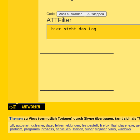
Code:
Alles auswählen
Aufklappen
ATTFilter
 hier steht das Log

__________________
__________________
Themen
zu Virus (vermutlich Torjaner) durch Skype übertragen, tarnt sich als "
.dll
,
autostart
,
ccleaner
,
datei
,
fehlermeldungen
,
festgestellt
,
firefox
,
flashplayer.exe
,
ge
problem
,
programm
,
prozess
,
schließen
,
starten
,
super
,
trojaner
,
virus
,
windows