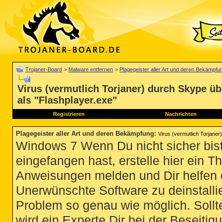
Trojaner-Board
>
Malware entfernen
>
Plagegeister aller Art und deren Bekämpfu
Virus (vermutlich Torjaner) durch Skype übe
als "Flashplayer.exe"
Registrieren
Nachrichten
Plagegeister aller Art und deren Bekämpfung
:
Virus (vermutlich Torjaner
Windows 7 Wenn Du nicht sicher bist
eingefangen hast, erstelle hier ein T
Anweisungen melden und Dir helfen 
Unerwünschte Software zu deinstallie
Problem so genau wie möglich. Sollte
wird ein Experte Dir bei der Beseitigu