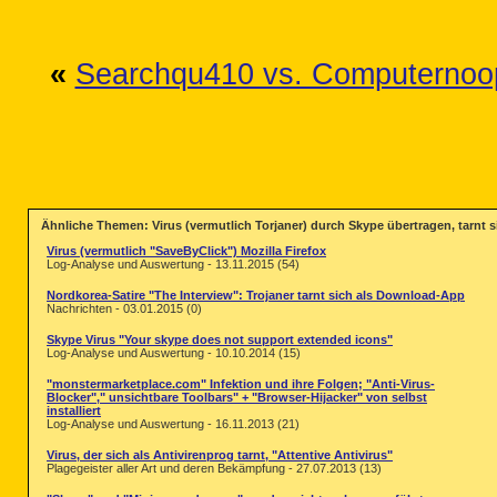
«
Searchqu410 vs. Computernoo
Ähnliche Themen: Virus (vermutlich Torjaner) durch Skype übertragen, tarnt si
Virus (vermutlich "SaveByClick") Mozilla Firefox
Log-Analyse und Auswertung - 13.11.2015 (54)
Nordkorea-Satire "The Interview": Trojaner tarnt sich als Download-App
Nachrichten - 03.01.2015 (0)
Skype Virus "Your skype does not support extended icons"
Log-Analyse und Auswertung - 10.10.2014 (15)
"monstermarketplace.com" Infektion und ihre Folgen; "Anti-Virus-
Blocker"," unsichtbare Toolbars" + "Browser-Hijacker" von selbst
installiert
Log-Analyse und Auswertung - 16.11.2013 (21)
Virus, der sich als Antivirenprog tarnt, "Attentive Antivirus"
Plagegeister aller Art und deren Bekämpfung - 27.07.2013 (13)