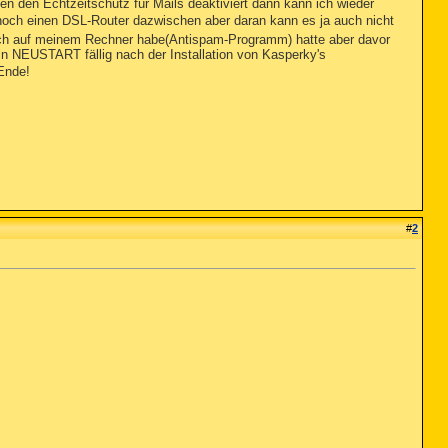
n den Echtzeitschutz für Mails deaktiviert dann kann ich wieder
och einen DSL-Router dazwischen aber daran kann es ja auch nicht
och auf meinem Rechner habe(Antispam-Programm) hatte aber davor
n NEUSTART fällig nach der Installation von Kasperky's
Ende!
#
2