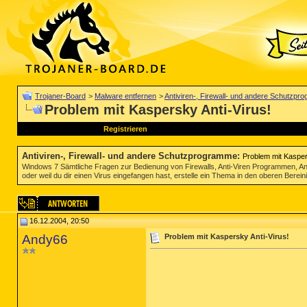
Trojaner-Board
>
Malware entfernen
>
Antiviren-, Firewall- und andere Schutzp
Problem mit Kaspersky Anti-Virus!
Registrieren
Antiviren-, Firewall- und andere Schutzprogramme
:
Problem mit Kasper
Windows 7 Sämtliche Fragen zur Bedienung von Firewalls, Anti-Viren Programmen, Anti 
oder weil du dir einen Virus eingefangen hast, erstelle ein Thema in den oberen Berein
16.12.2004, 20:50
Andy66
Problem mit Kaspersky Anti-Virus!