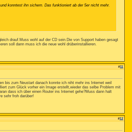
und konntest ihn sichern. Das funktioniert ab der 5er nicht mehr.
r gleich drauf.Muss wohl auf der CD sein.Die von Support haben gesagt
eren soll dann muss ich die neue wohl drüberinstallieren.
#
11
en bis zum Neustart danach konnte ich niht mehr ins Internet weil
iert zum Glück vorher ein Image erstellt,wieder das selbe Problem mit
ran dass ich über einen Router ins Internet gehe?Muss dann halt
 sehr froh darüber!
#
12