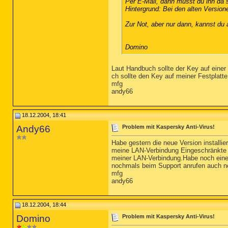
Per E-Mail, dann musst du ihn da 
Hintergrund: Bei den alten Version
Zur Not, aber nur dann, kannst du a
Domino
Laut Handbuch sollte der Key auf einer 
ch sollte den Key auf meiner Festplatte
mfg
andy66
18.12.2004, 18:41
Andy66
Problem mit Kaspersky Anti-Virus!
Habe gestern die neue Version installie
meine LAN-Verbindung Eingeschränkte od
meiner LAN-Verbindung.Habe noch einen
nochmals beim Support anrufen auch no
mfg
andy66
18.12.2004, 18:44
Domino
Problem mit Kaspersky Anti-Virus!