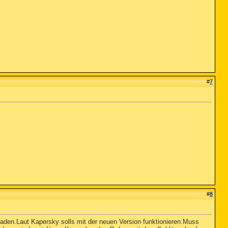
#
7
#
8
laden.Laut Kapersky solls mit der neuen Version funktionieren.Muss