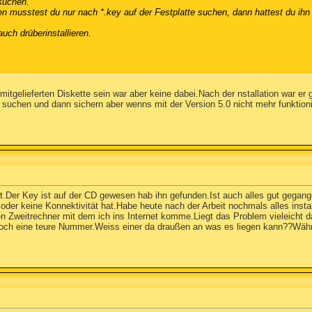
suchen.
en musstest du nur nach *.key auf der Festplatte suchen, dann hattest du ihn 
uch drüberinstallieren.
mitgelieferten Diskette sein war aber keine dabei.Nach der nstallation war e
 suchen und dann sichern aber wenns mit der Version 5.0 nicht mehr funktioni
rt.Der Key ist auf der CD gewesen hab ihn gefunden.Ist auch alles gut gegang
er keine Konnektivität hat.Habe heute nach der Arbeit nochmals alles install
 Zweitrechner mit dem ich ins Internet komme.Liegt das Problem vieleicht da
ch eine teure Nummer.Weiss einer da draußen an was es liegen kann??Währe