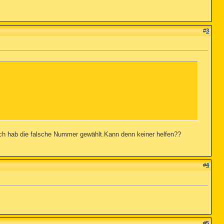
#
3
 ich hab die falsche Nummer gewählt.Kann denn keiner helfen??
#
4
#
5