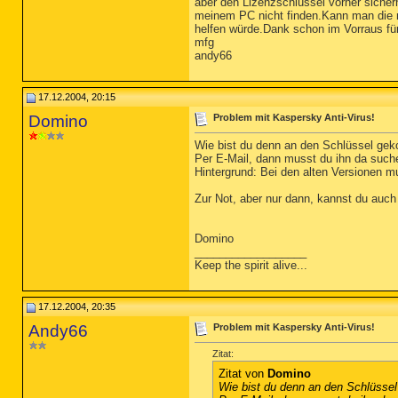
aber den Lizenzschlüssel vorher sicher
meinem PC nicht finden.Kann man die ne
helfen würde.Dank schon im Vorraus für
mfg
andy66
17.12.2004, 20:15
Domino
Problem mit Kaspersky Anti-Virus!
Wie bist du denn an den Schlüssel g
Per E-Mail, dann musst du ihn da such
Hintergrund: Bei den alten Versionen mu
Zur Not, aber nur dann, kannst du auch 
Domino
__________________
Keep the spirit alive...
17.12.2004, 20:35
Andy66
Problem mit Kaspersky Anti-Virus!
Zitat:
Zitat von
Domino
Wie bist du denn an den Schlüss