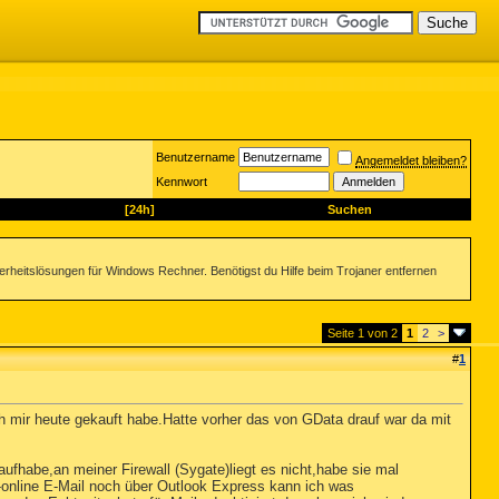
Benutzername
Angemeldet bleiben?
Kennwort
[24h]
Suchen
herheitslösungen für Windows Rechner. Benötigst du Hilfe beim Trojaner entfernen
Seite 1 von 2
1
2
>
#
1
h mir heute gekauft habe.Hatte vorher das von GData drauf war da mit
:
aufhabe,an meiner Firewall (Sygate)liegt es nicht,habe sie mal
 T-online E-Mail noch über Outlook Express kann ich was