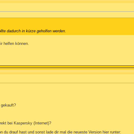
.
llte dadurch in kürze geholfen werden.
r helfen können.
 gekauft?
rekt bei Kaspersky (Internet)?
du drauf hast und sonst lade dir mal die neueste Version hier runter: