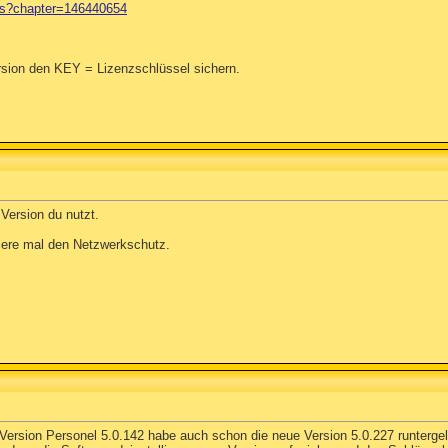
ds?chapter=146440654
ersion den KEY = Lizenzschlüssel sichern.
Version du nutzt.
iviere mal den Netzwerkschutz.
Version Personel 5.0.142 habe auch schon die neue Version 5.0.227 runterge