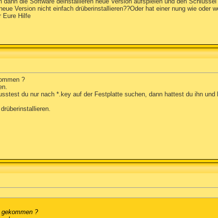
n dann die Software deinstallieren neue Version aufspielen und den Schlüsse
ue Version nicht einfach drüberinstallieren??Oder hat einer nung wie oder 
 Eure Hilfe
ekommen ?
en.
sstest du nur nach *.key auf der Festplatte suchen, dann hattest du ihn und k
drüberinstallieren.
el gekommen ?