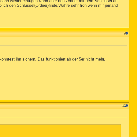
l dann wieder einfügen.Kann aber den Ordner mit dem Schlüssel auf
wo ich den Schlüssel(Ordner)finde.Währe sehr froh wenn mir jemand
#
9
onntest ihn sichern. Das funktioniert ab der 5er nicht mehr.
#
10