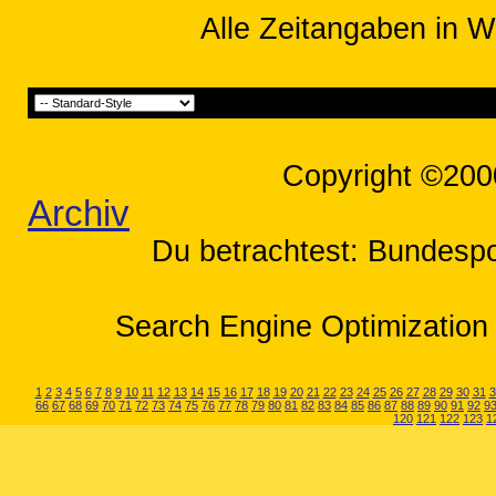
Alle Zeitangaben in W
Copyright ©200
Archiv
Du betrachtest: Bundespol
Search Engine Optimization 
1
2
3
4
5
6
7
8
9
10
11
12
13
14
15
16
17
18
19
20
21
22
23
24
25
26
27
28
29
30
31
3
66
67
68
69
70
71
72
73
74
75
76
77
78
79
80
81
82
83
84
85
86
87
88
89
90
91
92
9
120
121
122
123
1