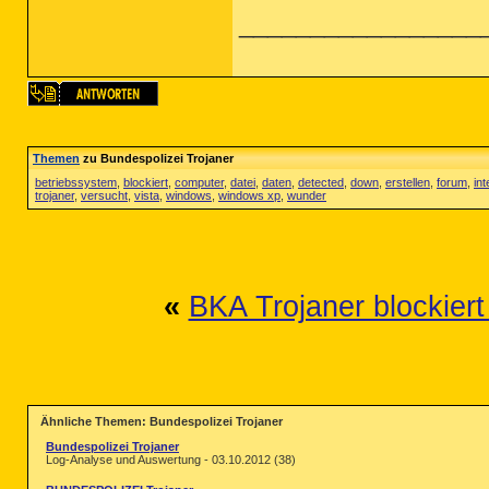
_________________
Themen
zu Bundespolizei Trojaner
betriebssystem
,
blockiert
,
computer
,
datei
,
daten
,
detected
,
down
,
erstellen
,
forum
,
in
trojaner
,
versucht
,
vista
,
windows
,
windows xp
,
wunder
«
BKA Trojaner blockiert 
Ähnliche Themen: Bundespolizei Trojaner
Bundespolizei Trojaner
Log-Analyse und Auswertung - 03.10.2012 (38)