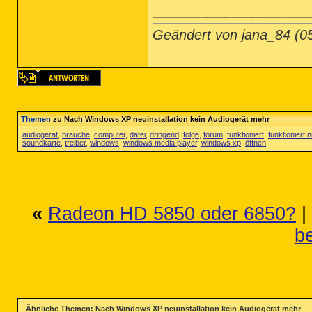
_________________
Geändert von jana_84 (
Themen
zu Nach Windows XP neuinstallation kein Audiogerät mehr
audiogerät
,
brauche
,
computer
,
datei
,
dringend
,
folge
,
forum
,
funktioniert
,
funktioniert n
soundkarte
,
treiber
,
windows
,
windows media player
,
windows xp
,
öffnen
«
Radeon HD 5850 oder 6850?
|
b
Ähnliche Themen: Nach Windows XP neuinstallation kein Audiogerät mehr