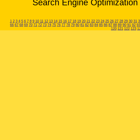
Search Engine Optimization 
1
2
3
4
5
6
7
8
9
10
11
12
13
14
15
16
17
18
19
20
21
22
23
24
25
26
27
28
29
30
31
3
66
67
68
69
70
71
72
73
74
75
76
77
78
79
80
81
82
83
84
85
86
87
88
89
90
91
92
9
120
121
122
123
1