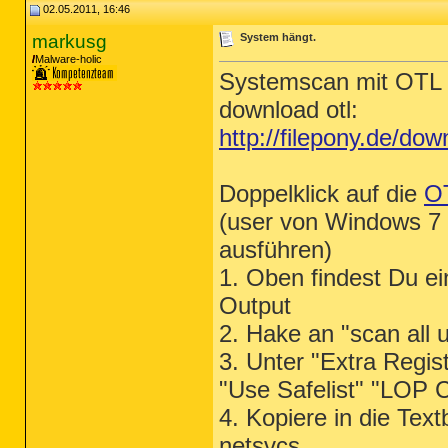
02.05.2011, 16:46
markusg
System hängt.
Malware-holic
Systemscan mit OTL
download otl:
http://filepony.de/dow
Doppelklick auf die
O
(user von Windows 7 u
ausführen)
1. Oben findest Du ei
Output
2. Hake an "scan all 
3. Unter "Extra Regis
"Use Safelist" "LOP 
4. Kopiere in die Text
netsvcs