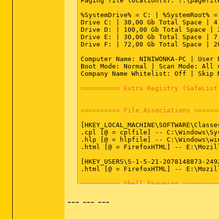
Paging file location(s): ?:\pagefile
SRV - (Kodak AiO Network Discovery 
SRV - (MsMpSvc) -- C:\Program Files
%SystemDrive% = C: | %SystemRoot% =
SRV - (McComponentHostService) -- C
Drive C: | 30,00 Gb Total Space | 4
SRV - (WinDefend) -- C:\Programme\W
Drive D: | 100,00 Gb Total Space | 
Drive E: | 30,00 Gb Total Space | 7
Drive F: | 72,00 Gb Total Space | 2
========== Driver Services (SafeLis
Computer Name: NINIWONKA-PC | User 
DRV - (MpKsl49c6d22b) -- C:\Program
Boot Mode: Normal | Scan Mode: All u
DRV - (avipbb) -- C:\Windows\System
Company Name Whitelist: Off | Skip 
DRV - (dtsoftbus01) -- C:\Windows\S
DRV - (avgntflt) -- C:\Windows\Syst
========== Extra Registry (SafeList
DRV - (amdkmdag) -- C:\Windows\Syst
DRV - (amdkmdap) -- C:\Windows\Syst
DRV - (AtiHDAudioService) -- C:\Win
========== File Associations ======
DRV - (vhidmini) -- C:\Windows\Syst
DRV - (ssmdrv) -- C:\Windows\System
[HKEY_LOCAL_MACHINE\SOFTWARE\Classes
DRV - (MpNWMon) -- C:\Windows\Syste
.cpl [@ = cplfile] -- C:\Windows\Sy
DRV - (AsIO) -- C:\Windows\System32\
.hlp [@ = hlpfile] -- C:\Windows\wi
DRV - (NVENETFD) -- C:\Windows\Syst
.html [@ = FirefoxHTML] -- E:\Mozil
DRV - (MTsensor) -- C:\Windows\Syst
DRV - (SNP2STD) USB2.0 PC Camera (S
[HKEY_USERS\S-1-5-21-2078148873-249
DRV - (ovt519) -- C:\Windows\System
.html [@ = FirefoxHTML] -- E:\Mozil
========== Shell Spawning =========
========== Standard Registry (SafeL
--- --- ---
[HKEY_LOCAL_MACHINE\SOFTWARE\Classe
batfile [open] -- "%1" %*

========== Internet Explorer ======
__________________
cmdfile [open] -- "%1" %*
