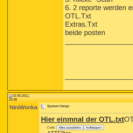
6. 2 reporte werden er
OTL.Txt
Extras.Txt
beide posten
_________________
_________________
02.05.2011,
20:38
NiniWonka
System hängt.
Hier einmnal der OTL.txt
OT
Code:
Alles auswählen
Aufklappen