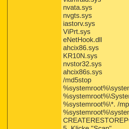
nvata.sys
nvgts.sys
iastorv.sys
ViPrt.sys
eNetHook.dll
ahcix86.sys
KR10N.sys
nvstor32.sys
ahcix86s.sys
/md5stop
%systemroot%\system3
%systemroot%\System
%systemroot%\*. /mp
%systemroot%\system3
CREATERESTOREP
5. Klicke "Scan"