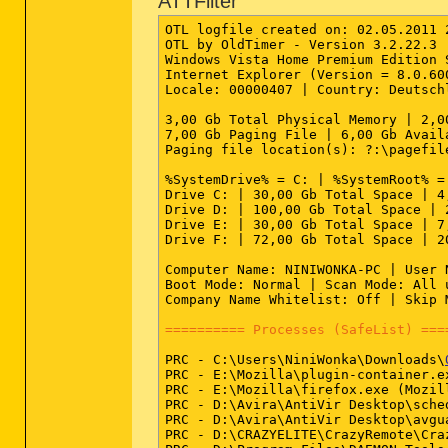
ATTFilter
OTL logfile created on: 02.05.2011 2
OTL by OldTimer - Version 3.2.22.3 
Windows Vista Home Premium Edition 
Internet Explorer (Version = 8.0.600
Locale: 00000407 | Country: Deutsch
3,00 Gb Total Physical Memory | 2,0
7,00 Gb Paging File | 6,00 Gb Avail
Paging file location(s): ?:\pagefile
%SystemDrive% = C: | %SystemRoot% =
Drive C: | 30,00 Gb Total Space | 4
Drive D: | 100,00 Gb Total Space | 
Drive E: | 30,00 Gb Total Space | 7
Drive F: | 72,00 Gb Total Space | 2
Computer Name: NINIWONKA-PC | User 
Boot Mode: Normal | Scan Mode: All u
Company Name Whitelist: Off | Skip 
========== Processes (SafeList) ===
PRC - C:\Users\NiniWonka\Downloads\
PRC - E:\Mozilla\plugin-container.e
PRC - E:\Mozilla\firefox.exe (Mozill
PRC - D:\Avira\AntiVir Desktop\sched
PRC - D:\Avira\AntiVir Desktop\avgua
PRC - D:\CRAZYELITE\CrazyRemote\Craz