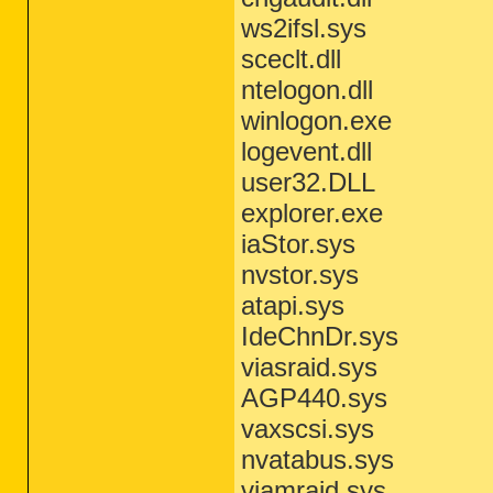
ws2ifsl.sys
sceclt.dll
ntelogon.dll
winlogon.exe
logevent.dll
user32.DLL
explorer.exe
iaStor.sys
nvstor.sys
atapi.sys
IdeChnDr.sys
viasraid.sys
AGP440.sys
vaxscsi.sys
nvatabus.sys
viamraid.sys