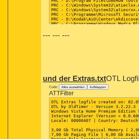
PRC - D:\Program Files\DAEMON Tools
PRC - C:\Windows\System32\atieclxx.e
PRC - C:\Windows\System32\atiesrxx.e
PRC - C:\Programme\Microsoft Securi
PRC - D:\Kodak\AiO\Center\ekdiscove
PRC - C:\Programme\Windows Media Pl
PRC - D:\Avira\AntiVir Desktop\avgnt
--- --- ---
PRC - C:\Programme\Windows Live\Mes
PRC - C:\Programme\Windows Live\Con
PRC - C:\Programme\Microsoft Securi
PRC - D:\Avira\AntiVir Desktop\avsha
PRC - C:\Programme\Windows Sidebar\
PRC - C:\Windows\explorer.exe (Micro
PRC - C:\Windows\System32\conime.ex
========== Modules (SafeList) =====
und der Extras.txt
OTL Logfi
MOD - C:\Users\NiniWonka\Downloads\
Code:
Alles auswählen
Aufklappen
MOD - C:\Windows\winsxs\x86_microso
ATTFilter
OTL Extras logfile created on: 02.0
========== Win32 Services (SafeList
OTL by OldTimer - Version 3.2.22.3 
Windows Vista Home Premium Edition 
SRV - (AntiVirSchedulerService) -- 
Internet Explorer (Version = 8.0.600
SRV - (Steam Client Service) -- C:\
Locale: 00000407 | Country: Deutsch
SRV - (AntiVirService) -- D:\Avira\
SRV - (CrazyRemoteServer) -- D:\CRA
3,00 Gb Total Physical Memory | 2,0
SRV - (FLEXnet Licensing Service) -
7,00 Gb Paging File | 6,00 Gb Avail
SRV - (AMD External Events Utility)