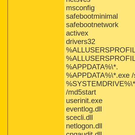
msconfig
safebootminimal
safebootnetwork
activex
drivers32
%ALLUSERSPROFILE%
%ALLUSERSPROFILE%\
%APPDATA%\*.
%APPDATA%\*.exe /
%SYSTEMDRIVE%\*
/md5start
userinit.exe
eventlog.dll
scecli.dll
netlogon.dll
cngaudit.dll